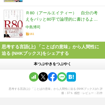
Ｒ80（アールエイティー） 自分の考
えをパッと80字で論理的に書けるよう
になるメソッド
中島博司
161
思考する言語(上) 「ことばの意味」から人間性に
迫る (NHKブックス)をシェアする
本つぶやきをつぶやく
思考する言語(上) 「ことばの意味」から人間性に迫る (NHKブックス)
の
評
価
37
％
感想・レビュー
21
件