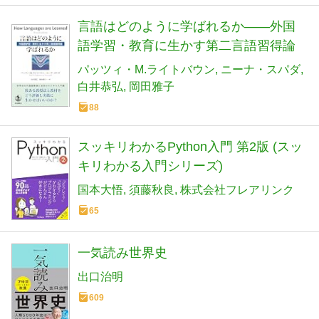
言語はどのように学ばれるか――外国
語学習・教育に生かす第二言語習得論
パッツィ・M.ライトバウン
ニーナ・スパダ
白井恭弘
岡田雅子
88
スッキリわかるPython入門 第2版 (スッ
キリわかる入門シリーズ)
国本大悟
須藤秋良
株式会社フレアリンク
65
一気読み世界史
出口治明
609