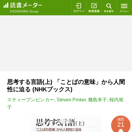
ログイン
新規登録
本を探
思考する言語(上) 「ことばの意味」から人間
性に迫る (NHKブックス)
スティーブンピンカー
,
Steven Pinker
,
幾島幸子
,
桜内篤
子
感想
21