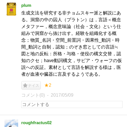
plum
生成文法を研究する非チョムスキー派と解説にあ
る。洞窟の中の囚人（プラトン）は，言語＜概念
メタファー，概念意味論（社会・文化）という仕
組みで洞窟から抜け出す。経験を組織化する概
念；物質_名詞・空間_前置詞・因果性_動詞・時
間_動詞と自制，認知；のぞき窓としての言語≒
図と地の反転：所格・与格・使役の構文交替，認
知のクセ；have動詞構文，サピア・ウォーフの仮
説への反証。素材として言語を解説する様は，医
者が血液や臓器に言及するようである。
★2
ナイス
コメント(0)
2017/05/09
roughfractus02