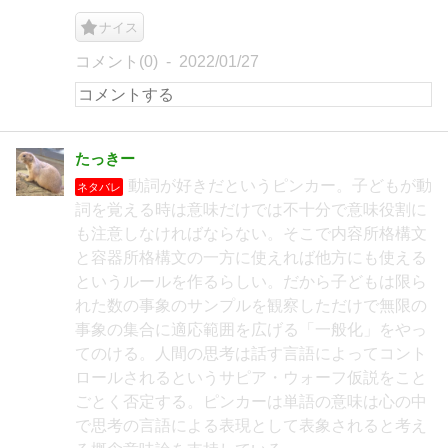
ナイス
コメント(0)
2022/01/27
たっきー
動詞が好きだというピンカー。子どもが動
ネタバレ
詞を覚える時は意味だけでは不十分で意味役割に
も注意しなければならない。そこで内容所格構文
と容器所格構文の一方に使えれば他方にも使える
というルールを作るらしい。だから子どもは限ら
れた数の事象のサンプルを観察しただけで無限の
事象の集合に適応範囲を広げる「一般化」をやっ
てのける。人間の思考は話す言語によってコント
ロールされるというサピア・ウォーフ仮説をこと
ごとく否定する。ピンカーは単語の意味は心の中
で思考の言語による表現として表象されると考え