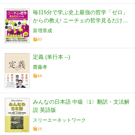
毎日5分で学ぶ史上最強の哲学「ゼロ」
からの教え! ニーチェの哲学見るだけノ
ート
富増章成
83
定義 (単行本 --)
齋藤孝
69
みんなの日本語 中級〈1〉翻訳・文法解
説 英語版
スリーエーネットワーク
15