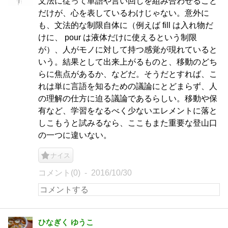
文法に従って単語や言い回しを組み合わせること
だけが、心を表しているわけじゃない。意外に
も、文法的な制限自体に（例えば fill は入れ物だ
けに、 pour は液体だけに使えるという制限
が）、人がモノに対して持つ感覚が現れていると
いう。結果として出来上がるものと、移動のどち
らに焦点があるか、などだ。そうだとすれば、こ
れは単に言語を知るための議論にとどまらず、人
の理解の仕方に迫る議論であるらしい。移動や保
有など、学習をなるべく少ないエレメントに落と
しこもうと試みるなら、ここもまた重要な登山口
の一つに違いない。
ナイス
コメント(0)
2016/10/30
ひなぎく ゆうこ