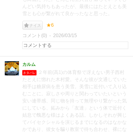
んどい気持ちもあったが、最後にはたとえとも美
雪とも心が繋がれて良かったなと思った。
★6
ナイス
コメント(0)
2026/03/15
カルム
２年前(高1)の体育祭で冴えない男子西村
ネタバレ
たとえに惚れた木村愛。そんな彼が文通していた
相手は糖尿病を患う美雪。美雪に近付いて入り込
むことに。寂しさや周りと関わっていたいという
安い連帯感、同じ物を持って無理やり繋がった気
にしている、妬みから「友達」という体で近付く
姑息で醜悪な様はよくある話。しかしそれが興じ
てバイセクシャルを演じるまでになるのはなかな
かであり、彼女を騙り教室で待ち合わせ、裸にな