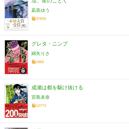
汝、星のごとく
凪良ゆう
37835
グレタ・ニンプ
綿矢りさ
1882
成瀬は都を駆け抜ける
宮島未奈
12773