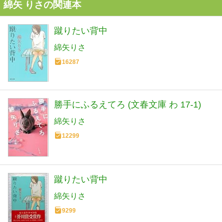
綿矢 りさの関連本
蹴りたい背中
綿矢りさ
16287
勝手にふるえてろ (文春文庫 わ 17-1)
綿矢りさ
12299
蹴りたい背中
綿矢りさ
9299