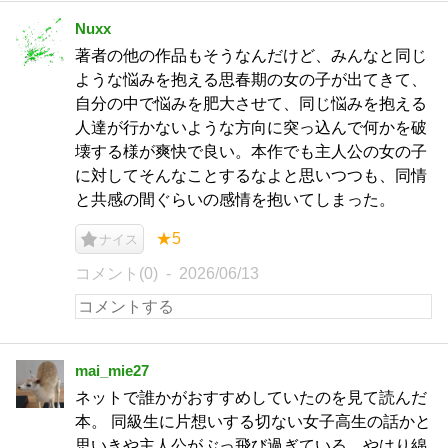
Nuxx
著者の他の作品もそうなんだけど、みんなと同じ
ような悩みを抱える思春期の女の子が出てきて、
自分の中で悩みを肥大させて、同じ悩みを抱える
人達が行かないような方向に突っ込んで何かを破
壊する様が爽快で良い。本作でも主人公の女の子
に対してそんなことするなよと思いつつも、同情
と共感の間ぐらいの感情を抱いてしまった。
★5
ナイス
コメント(0)
2026/06/13
mai_mie27
ネットで誰かがおすすめしていたのを見て読んだ
本。 同級生に片想いする切ない女子高生の話かと
思いきや主人公がぶっ飛び過ぎている。やはり綿