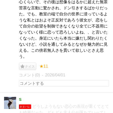
心くらいで、その後は想像をはるかに超えた無茶
苦茶な言動に驚かされ、ドン引きするばかりだっ
た。でも、教室の端で自分の世界に浸っているよ
うな私とはおよそ正反対であろう彼女が、恋をし
て自分の欲望を制御できなくなり全てに不器用に
なっていく様に恋って恐ろしいよね、、と言いた
くなった。身近にいたら本当に嫌だし関わりたく
ないけど、小説を通してみるとなぜか魅力的に見
える。この傍若無人さを貫いて欲しいとさえ思
う。
★11
ナイス
コメント(0)
2026/04/01
S
どうしようもない恋心の表現が重くてとて
ネタバレ
も綺麗だった。どんどん主人公が落ちていってし