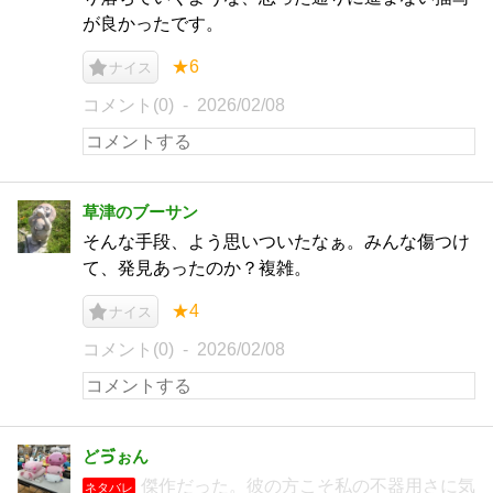
が良かったです。
★6
ナイス
コメント(0)
2026/02/08
草津のブーサン
そんな手段、よう思いついたなぁ。みんな傷つけ
て、発見あったのか？複雑。
★4
ナイス
コメント(0)
2026/02/08
どゔぉん
傑作だった。彼の方こそ私の不器用さに気
ネタバレ