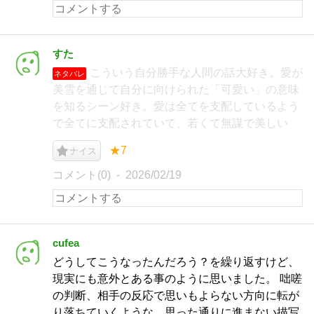
すた
こういう自分勝手な人間の話大好き。愛が
ネタバレ
美雪を通じて自分に向けられた「可愛い」の意味
を知るシーン好き。愛は全てを支配しているよう
で全てに支配されていて、若くて無謀で美しい
★7
ナイス
コメント(0)
2026/02/19
cufea
どうしてこうなったんだろう？を繰り返すけど、
現実にも意外とある事のように思いました。 咄嗟
の判断、相手の反応で思いもよらない方向に転が
り落ちていくような、思った通りに進まない描写