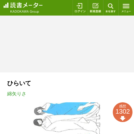
ログイン
新規登録
本を探
ひらいて
綿矢りさ
感想
1302