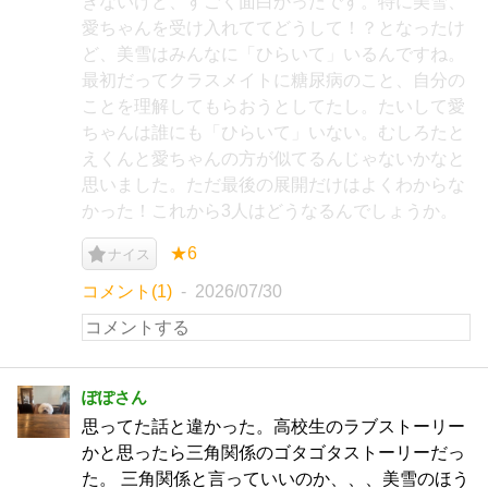
きないけど、すごく面白かったです。特に美雪、
愛ちゃんを受け入れててどうして！？となったけ
ど、美雪はみんなに「ひらいて」いるんですね。
最初だってクラスメイトに糖尿病のこと、自分の
ことを理解してもらおうとしてたし。たいして愛
ちゃんは誰にも「ひらいて」いない。むしろたと
えくんと愛ちゃんの方が似てるんじゃないかなと
思いました。ただ最後の展開だけはよくわからな
かった！これから3人はどうなるんでしょうか。
★6
ナイス
コメント(1)
2026/07/30
ぽぽさん
思ってた話と違かった。高校生のラブストーリー
かと思ったら三角関係のゴタゴタストーリーだっ
た。 三角関係と言っていいのか、、、美雪のほう