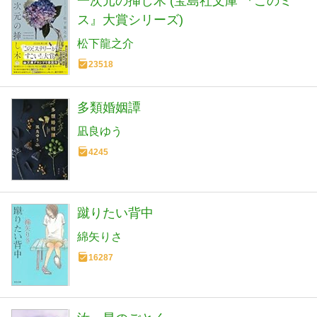
一次元の挿し木 (宝島社文庫 『このミ
ス』大賞シリーズ)
松下龍之介
23518
多類婚姻譚
凪良ゆう
4245
蹴りたい背中
綿矢りさ
16287