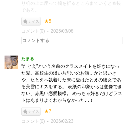
り机の上に座って鶴を折るところまでいくと奇抜
である。
★5
ナイス
コメント(0)
2026/03/08
たまる
“たとえ”という名前のクラスメイトを好きになっ
た愛。高校生の淡い片思いのお話…かと思いき
や、たとえへ執着した末に愛はたとえの彼女であ
る美雪にキスをする。 表紙の印象からは想像でき
ない、赤黒い恋愛模様。 めっちゃ好きだけどラス
トはあまりよくわからなかった…！
★7
ナイス
コメント(0)
2026/02/23