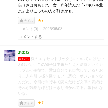
矢りさはおもしれー女。昨年読んだ「パキパキ北
京」よりこっちの方が好きかも。
★7
ナイス
コメント(0)
2026/06/08
あまね
愛のエキセントリックさについていけない
ネタバレ
わけだが、この物語は本来たとえと深雪というカ
ップルが主役で、愛は自分でも自覚しているとお
り二人を引っ掻き回すモブ（悪役）ポジションな
んだね。今回は単行本で読んだけど文庫の表紙は
それが残酷なほどはっきり描かれてる。報われな
いな。
★7
ナイス