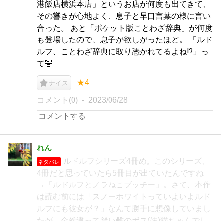
港飯店横浜本店」というお店が何度も出てきて、
その響きが心地よく、息子と早口言葉の様に言い
合った。 あと「ポケット版ことわざ辞典」が何度
も登場したので、息子が欲しがったほど。 「ルド
ルフ、ことわざ辞典に取り憑かれてるよね⁉︎」っ
て🤣
★4
ナイス
コメント(0)
2023/06/28
れん
ルドルフシリーズ4冊め。このシリーズ、
ネタバレ
4冊だと思っていたら5冊目が出ていたんですね
→「ルドルフとノラねこブッチー」。さて、本作
は読む前には「スノーホワイトっていよいよルド
ルフにも彼女が？」なんて勝手に想像していまし
たが、全然違って賢い雌のボス(妹)猫ちゃんでし