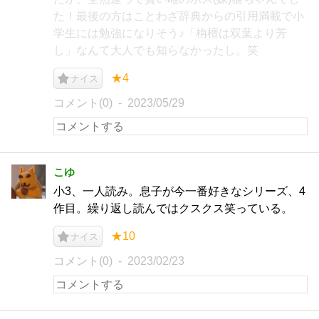
た！最後の方はことわざ辞典からの引用満載で小
学生には勉強になりそう♪「栴檀は双葉より芳
し」なんて大人でも知らなかったし。笑
★4
ナイス
コメント(0)
2023/05/29
こゆ
小3、一人読み。息子が今一番好きなシリーズ、4
作目。繰り返し読んではクスクス笑っている。
★10
ナイス
コメント(0)
2023/02/23