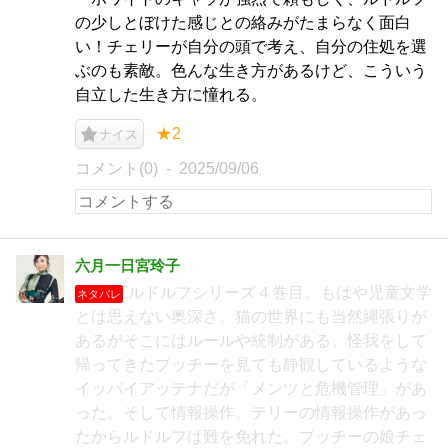
の少しとぼけた感じとの絡みがたまらなく面白
い！チェリーが自分の頭で考え、自分の住処を選
ぶのも素敵。色んな生き方があるけど、こういう
自立した生き方に憧れる。
★2
ナイス
コメント(0)
2025/09/06
六月一日宮玲子
ルドルフシリーズ４巻目。もはや児童文学
ネタバレ
とは思えない奥深さ。猫の世界にも当然縄張りが
あるがそこにはルールや統制がある。怪我をして
帰ってきたブッチーを見ても静観しているような
イッパイアッテナだが「メンツと危機管理」があ
った。そして情報操作。テリーの情報操作があっ
たからルドルフは難を免れた。ブッチーの娘チェ