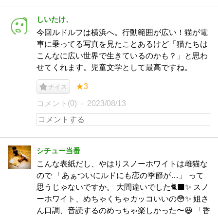
しいたけ、
今回ルドルフは横浜へ。行動範囲が広い！猫が電
車に乗ってる写真を見たことあるけど「猫たちは
こんなに広い世界で生きているのかも？」と思わ
せてくれます。児童文学として最高ですね。
★3
ナイス
コメント(0)
2023/08/13
シチュー当番
こんな表紙だし、やはりスノーホワイトは雌猫な
ので 「あぁついにルドにも恋の季節が…」 って
思うじゃないですか。 大間違いでした🐈‍⬛✨ スノ
ーホワイト、めちゃくちゃカッコいいの😳✨ 姐さ
ん口調、音読するのめっちゃ楽しかった〜😆 「香