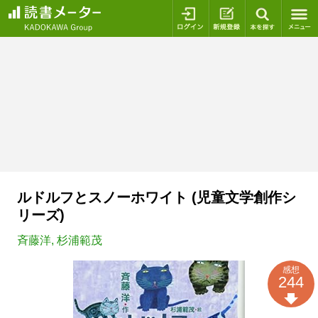
ログイン
新規登録
本を探
ルドルフとスノーホワイト (児童文学創作シ
リーズ)
斉藤洋
,
杉浦範茂
感想
244