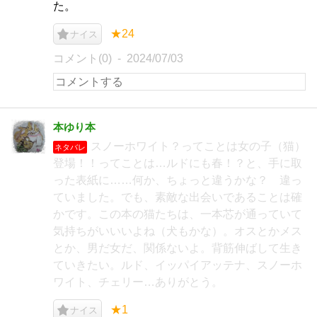
た。
★24
ナイス
コメント(0)
2024/07/03
本ゆり本
スノーホワイト？ってことは女の子（猫）
ネタバレ
登場！！ってことは…ルドにも春！？と、手に取
った表紙に……何か、ちょっと違うかな？ 違っ
ていました。でも、素敵な出会いであることは確
かです。この本の猫たちは、一本芯が通っていて
気持ちがいいいよね（犬もかな）。オスとかメス
とか、男だ女だ、関係ないよ。背筋伸ばして生き
ていきたい。ルド、イッパイアッテナ、スノーホ
ワイト、チェリー…ありがとう。
★1
ナイス