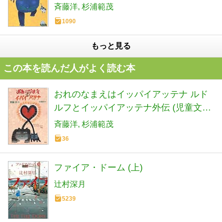
斉藤洋
杉浦範茂
1090
もっと見る
この本を読んだ人がよく読む本
おれのなまえはイッパイアッテナ ルド
ルフとイッパイアッテナ外伝 (児童文学
創作シリーズ)
斉藤洋
杉浦範茂
36
ファイア・ドーム (上)
辻村深月
5239