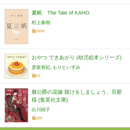
夏帆 The Tale of KAHO
村上春樹
3009
おやつ できあがり (幼児絵本シリーズ)
彦坂有紀
もりといずみ
53
棘公爵の花嫁 賭けをしましょう、旦那
様 (集英社文庫)
白川紺子
206