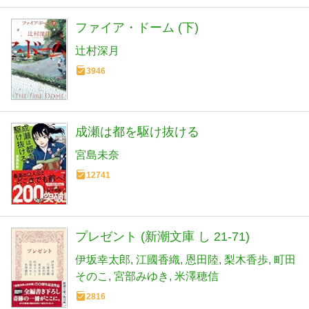
ファイア・ドーム (下)
辻村深月
3946
成瀬は都を駆け抜ける
宮島未奈
12741
プレゼント (新潮文庫 し 21-71)
伊坂幸太郎
江國香織
恩田陸
梨木香歩
町田
そのこ
宮部みゆき
米澤穂信
2816