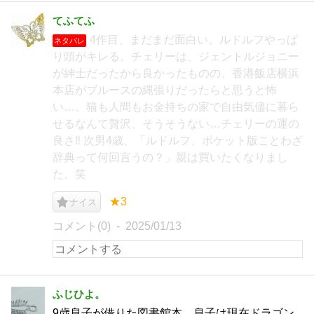
てふてふ
4作目、まだまだ面白い。ルドルフやっぱ
ネタバレ
り頭がキレる。チェリーは、ジェントルジョニー
が紳士だったから良かったものの、香港飯店横浜
本店がブルースの縄張りだったらと思うと怖
い…。猫も人間もお金持ちの家で自由気儘に暮ら
せるなんて贅沢、そうそうない…チェリーの運の
良さ‼︎ 次男4歳、「ルドルフ、ポケット版ことわざ
辞典って何回言うの？」親は買いたくなりまし
た。笑
★3
ナイス
コメント(0)
2025/01/13
ふじひよ。
9歳息子が借りた図書館本。息子は現在ドラゴン