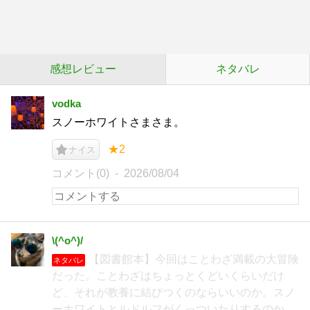
感想レビュー
ネタバレ
vodka
スノーホワイトさまさま。
★2
ナイス
コメント(0)
2026/08/04
\(^o^)/
【図書館本】今回はことわざ満載の大冒険
ネタバレ
だった。ことわざはちょっとくどいくらいだけ
ど、それが教養に結びつくのならいいのか。スノ
ーホワイトとルドルフがくっついたりするのか