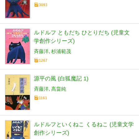
3093
ルドルフ ともだち ひとりだち (児童文
学創作シリーズ)
斉藤洋
杉浦範茂
1267
源平の風 (白狐魔記 1)
斉藤洋
高畠純
1161
ルドルフといくねこ くるねこ (児童文学
創作シリーズ)