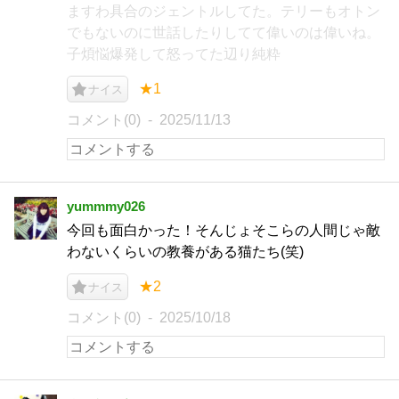
ますわ具合のジェントルしてた。テリーもオトン
でもないのに世話したりしてて偉いのは偉いね。
子煩悩爆発して怒ってた辺り純粋
★1
ナイス
コメント(0)
2025/11/13
yummmy026
今回も面白かった！そんじょそこらの人間じゃ敵
わないくらいの教養がある猫たち(笑)
★2
ナイス
コメント(0)
2025/10/18