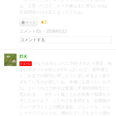
な、と思ったけど、ルドの春はまだ来ないのね。
交友関係だけが広くなってくなぁ。
★2
ナイス
コメント(0)
2026/01/12
灯火
かなりお久しぶりに刊行された４冊目。地
ネタバレ
味に章タイトル絵とかCGっぽいけど、違和感な
くこれまでの既刊と同じように楽しめるよう装丁
されているのが嬉しいね。本棚にも並べたいもの
ね。というわけで作中は普通に平成初期時代だと
思われる。 ポケット版ことわざ辞典で知識を入
手したルドルフ、ことわざを多用する。近隣猫の
スノーホワイトとの横浜遠征。ジェントル・ジョ
ニーマジジェントル。惚れたとしてもそりゃ惚れ