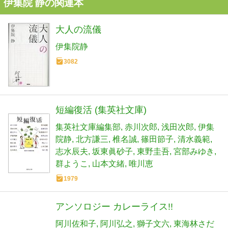
伊集院 静の関連本
大人の流儀
伊集院静
3082
短編復活 (集英社文庫)
集英社文庫編集部
赤川次郎
浅田次郎
伊集
院静
北方謙三
椎名誠
篠田節子
清水義範
志水辰夫
坂東眞砂子
東野圭吾
宮部みゆき
群ようこ
山本文緒
唯川恵
1979
アンソロジー カレーライス!!
阿川佐和子
阿川弘之
獅子文六
東海林さだ