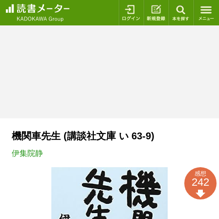
ログイン
新規登録
本を探
機関車先生 (講談社文庫 い 63-9)
伊集院静
感想
242