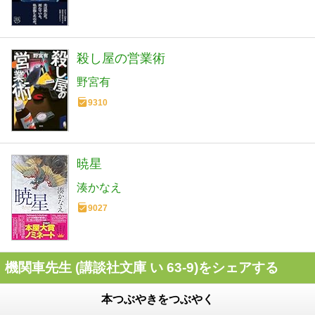
殺し屋の営業術
野宮有
9310
暁星
湊かなえ
9027
機関車先生 (講談社文庫 い 63-9)をシェアする
本つぶやきをつぶやく