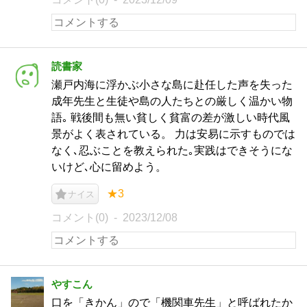
読書家
瀬戸内海に浮かぶ小さな島に赴任した声を失った
成年先生と生徒や島の人たちとの厳しく温かい物
語｡ 戦後間も無い貧しく貧富の差が激しい時代風
景がよく表されている。 力は安易に示すものでは
なく､忍ぶことを教えられた｡実践はできそうにな
いけど､心に留めよう。
★3
ナイス
コメント(0)
2023/12/08
やすこん
口を「きかん」ので「機関車先生」と呼ばれたか