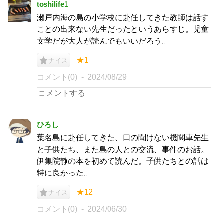
toshilife1
瀬戸内海の島の小学校に赴任してきた教師は話す
ことの出来ない先生だったというあらすじ。児童
文学だが大人が読んでもいいだろう。
★1
ナイス
コメント(0)
2024/08/29
ひろし
葉名島に赴任してきた、口の聞けない機関車先生
と子供たち、また島の人との交流、事件のお話。
伊集院静の本を初めて読んだ。子供たちとの話は
特に良かった。
★12
ナイス
コメント(0)
2024/06/30