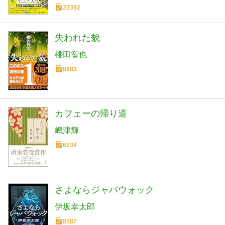
23392
失われた貌
櫻田智也
8883
カフェーの帰り道
嶋津輝
6234
さよならジャバウォック
伊坂幸太郎
8387