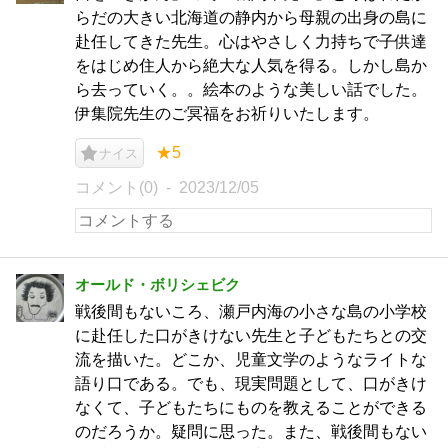
らだの大きい北海道の静内から母親の出身の島に
赴任してきた先生。心はやさしく力持ちで子供達
をはじめ住人から絶大な人気を得る。しかし島か
ら去っていく。。絵本のような美しい話でした。
伊集院先生のご冥福をお祈りいたします。
★5
ナイス
コメント(0)
2023/12/05
オールド・ボリシェビク
戦後間もないころ、瀬戸内海の小さな島の小学校
に赴任した口がきけない先生と子どもたちとの交
流を描いた。どこか、児童文学のようなライトな
語り口である。でも、現実問題として、口がきけ
なくて、子どもたちにものを教えることができる
のだろうか。疑問に思った。また、戦後間もない