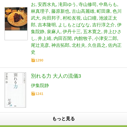
お
安西水丸
滝田ゆう
寺山修司
中島らも
林真理子
藤原新也
古山高麗雄
町田康
色川
武大
向田邦子
村松友視
山口瞳
池波正太
郎
吉本隆明
よしもとばなな
吉行淳之介
伊
集院静
泉麻人
伊丹十三
五木寛之
井上ひさ
し
井上靖
内田百閒
内館牧子
小津安二郎
尾辻克彦
神吉拓郎
北杜夫
久住昌之
佐内正
史
1290
別れる力 大人の流儀3
伊集院静
1241
もっと見る