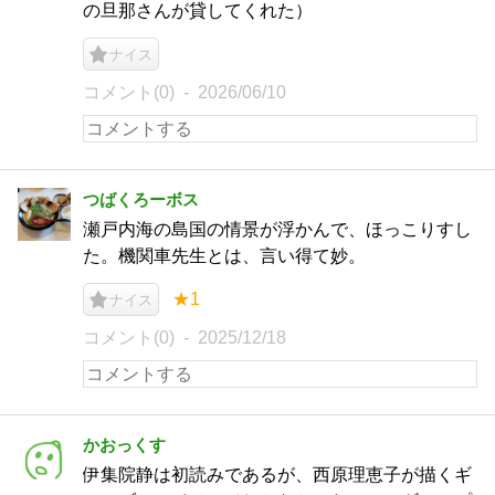
の旦那さんが貸してくれた）
ナイス
コメント(0)
2026/06/10
つばくろーボス
瀬戸内海の島国の情景が浮かんで、ほっこりすし
た。機関車先生とは、言い得て妙。
★1
ナイス
コメント(0)
2025/12/18
かおっくす
伊集院静は初読みであるが、西原理恵子が描くギ