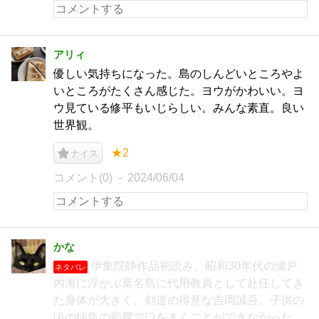
アリィ
優しい気持ちになった。島のしんどいところやよ
いところがたくさん感じた。ヨウがかわいい。ヨ
ウ見ている修平もいじらしい。みんな素直。良い
世界観。
★2
ナイス
コメント(0)
2024/06/04
かな
伊集院静作品初読み。昭和30年代の瀬戸
ネタバレ
内海に浮かぶ葉名島に代用教員として赴任してき
た身体が大きく、剣道の得意な吉岡誠吾。子供の
頃の病気の影響で口をきくことができなかった。