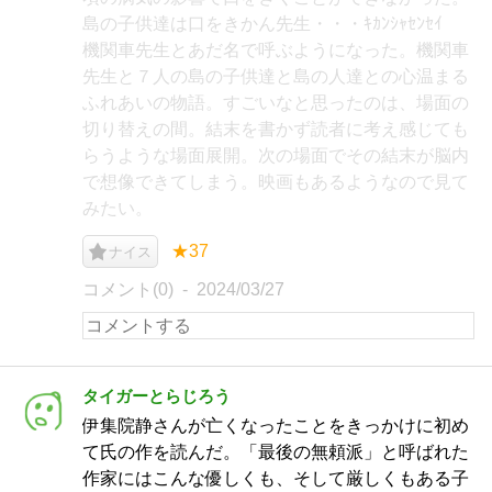
島の子供達は口をきかん先生・・・ｷｶﾝｼｬｾﾝｾｲ
機関車先生とあだ名で呼ぶようになった。機関車
先生と７人の島の子供達と島の人達との心温まる
ふれあいの物語。すごいなと思ったのは、場面の
切り替えの間。結末を書かず読者に考え感じても
らうような場面展開。次の場面でその結末が脳内
で想像できてしまう。映画もあるようなので見て
みたい。
★37
ナイス
コメント(0)
2024/03/27
タイガーとらじろう
伊集院静さんが亡くなったことをきっかけに初め
て氏の作を読んだ。「最後の無頼派」と呼ばれた
作家にはこんな優しくも、そして厳しくもある子