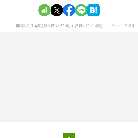
機関車先生 (講談社文庫 い 63-9)
の
評価
71
％
感想・レビュー
242
件