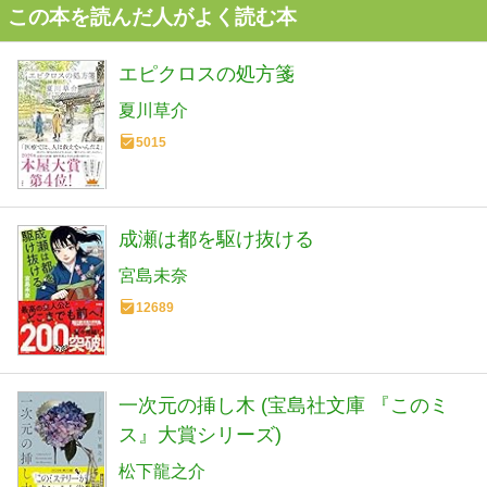
この本を読んだ人がよく読む本
エピクロスの処方箋
夏川草介
5015
成瀬は都を駆け抜ける
宮島未奈
12689
一次元の挿し木 (宝島社文庫 『このミ
ス』大賞シリーズ)
松下龍之介