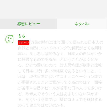
感想レビュー
ネタバレ
もも
万葉の時代にまで遡って語られる日本人の
ネタバレ
自我と自己についてのユング的解釈がとても興味
深い。良し悪しは関係なく、日本人の自我がいか
に特異なものであるか、ということがよく分か
る。ひとつ驚いたのは、対人恐怖症が欧米と比較
して日本に特に多い神経症であるということ。こ
れは、現代日本においてコミュニケーション能力
が重視されることに繋がってくるのでは？ 面接
が苦手＝自己アピールが苦手な日本人って多いけ
ど、欧米人でそういう人はあまりいない気がす
る。そういう意味では、徒にコミュ力を称賛する
のって健全ではないのかも。