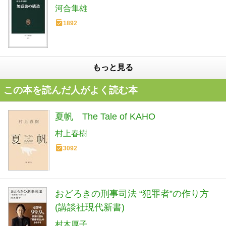
河合隼雄
1892
もっと見る
この本を読んだ人がよく読む本
夏帆 The Tale of KAHO
村上春樹
3092
おどろきの刑事司法 “犯罪者”の作り方
(講談社現代新書)
村木厚子