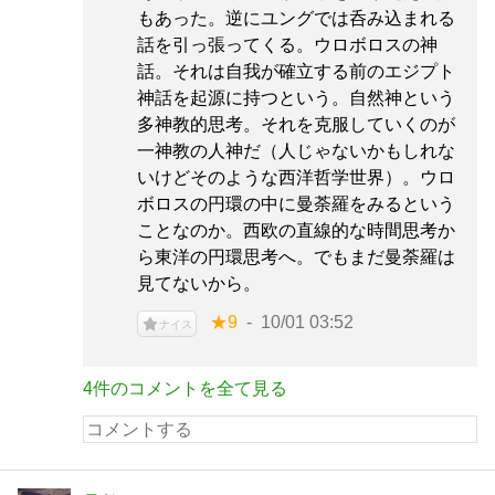
もあった。逆にユングでは呑み込まれる
話を引っ張ってくる。ウロボロスの神
話。それは自我が確立する前のエジプト
神話を起源に持つという。自然神という
多神教的思考。それを克服していくのが
一神教の人神だ（人じゃないかもしれな
いけどそのような西洋哲学世界）。ウロ
ボロスの円環の中に曼荼羅をみるという
ことなのか。西欧の直線的な時間思考か
ら東洋の円環思考へ。でもまだ曼荼羅は
見てないから。
★9
10/01 03:52
ナイス
4件のコメントを全て見る