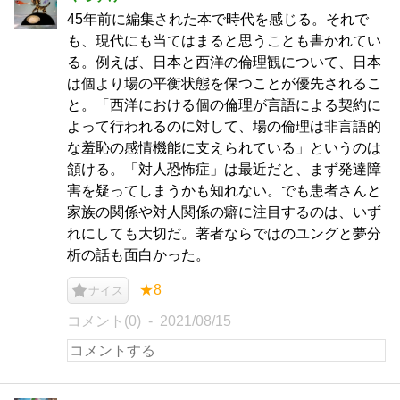
45年前に編集された本で時代を感じる。それで
も、現代にも当てはまると思うことも書かれてい
る。例えば、日本と西洋の倫理観について、日本
は個より場の平衡状態を保つことが優先されるこ
と。「西洋における個の倫理が言語による契約に
よって行われるのに対して、場の倫理は非言語的
な羞恥の感情機能に支えられている」というのは
頷ける。「対人恐怖症」は最近だと、まず発達障
害を疑ってしまうかも知れない。でも患者さんと
家族の関係や対人関係の癖に注目するのは、いず
れにしても大切だ。著者ならではのユングと夢分
析の話も面白かった。
★8
ナイス
コメント(0)
2021/08/15