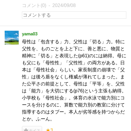
コメント(0)
2024/09/08
yama03
母性は「包含する」力、父性は「切る」力。特に
父性を、ものごとを上と下に、善と悪に、物質と
精神に「切る」と表現した(p61)のには納得。母に
も父にも「母性性」「父性性」の両方がある。日
本は「母性社会」らしい。家長制度の崩壊で「父
性」は後ろ盾をなくし権威が薄れてしまった。ま
た公平さの前提として、母性は「平等」を、父性
は「能力」を大切にする(p76)という主張も納得。
小学校も「母性社会」。体育の水泳で能力別にコ
ースを分けるのに、算数で能力別の教室に分けて
指導するのはタブー。本人が劣等感を持つからだ
とか。ふーん。
★3
ナイス