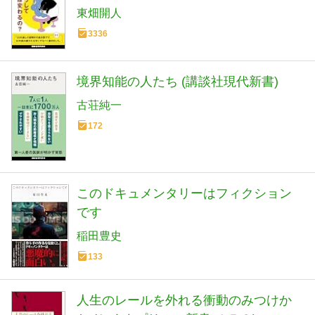
東畑開人
3336
境界知能の人たち (講談社現代新書)
古荘純一
172
このドキュメンタリーはフィクション
です
稲田豊史
133
人生のレールを外れる衝動のみつけか