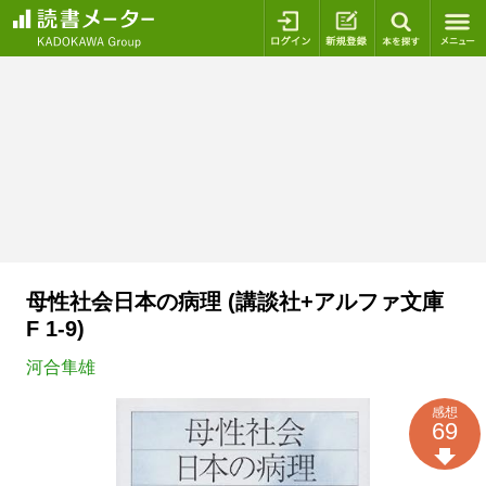
ログイン
新規登録
本を探
母性社会日本の病理 (講談社+アルファ文庫
F 1-9)
河合隼雄
感想
69