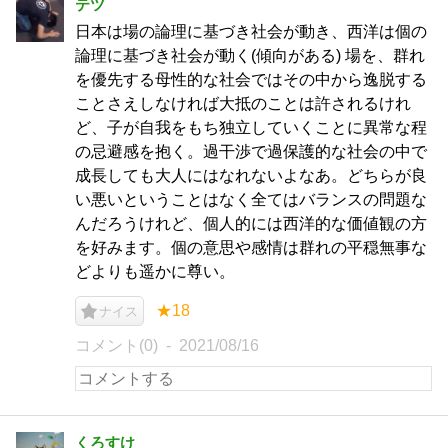
テツ
日本は場の論理に基づき社会が動き、西洋は個の
論理に基づき社会が動く(傾向がある) 場を、群れ
を優先する母性的な社会ではその中から逸脱する
ことさえしなければ大抵のことは許されるけれ
ど、子が自我をもち独立していくことに異常な程
の忌避感を抱く。過干渉で過保護的な社会の中で
成長しても大人にはなれないよなあ。どちらが良
い悪いということはなく全てはバランスの問題な
んだろうけれど、個人的には西洋的な価値観の方
を好みます。個の意思や感情は群れの平穏無事な
どよりも遥かに尊い。
★18
ナイス
コメント(0)
2021/08/16
くろすけ