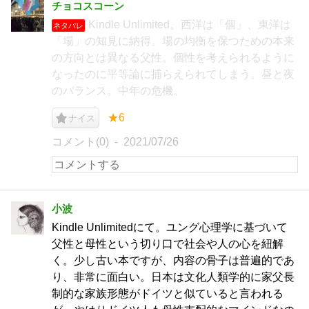
チョコスコーン
Kindle Unlimited。西洋は「個」、東洋は
ネタバレ
「場」の知見に納得。場の均衡を保つための本来
の方向とは異なる父性。個性を考えられるように
なったのに平等論に捕らえられてしまう。昼と夜
のバランス。中年の危機。
★6
ナイス
コメント(0)
2021/07/26
小波
Kindle Unlimitedにて。ユング心理学に基づいて
父性と母性という切り口で社会や人の心を紐解
く。少し古い本ですが、内容の骨子は普遍的であ
り、非常に面白い。日本は文化人類学的に家父長
制的な家族形態がドイツと似ていると言われる