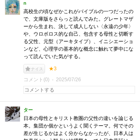
n
高校生の頃なぜかこれがバイブルの一つだったの
で、文庫版をさらっと読んでみた。グレートマザ
ーから生まれ、決して成人しない〈永遠の少年〉
や、ウロボロス的な自己、包含する母性と切断す
る父性、元型（アーキタイプ）、イニシエーショ
ンなど、心理学の基本的な概念に触れて夢中にな
って読んでいた気がする。
★3
ナイス
コメント(0)
2025/07/26
ター
日本の母性とキリスト教圏の父性の違いを論じる
本。集団か個かというよく聞くテーマ。何でその
差が生じるかはよく分からなかったが、日本人は