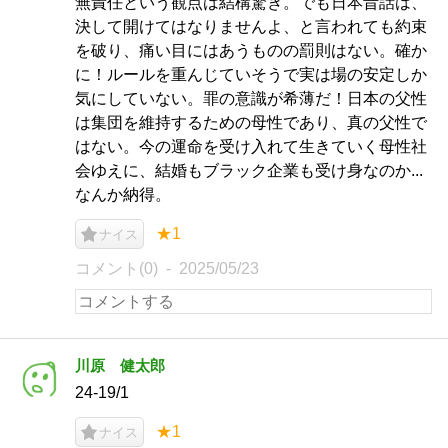
無責任という観点は結構驚き。でも日本昔話は、
決して開けてはなりませんよ、と言われても約束
を破り、痛い目にはあうものの罰則はない。確か
に！ルールを重んじていそうで実は場の安定しか
気にしていない。罪の意識が希薄だ！日本の父性
は集団を維持するための母性であり、真の父性で
はない。今の運命を受け入れて生きていく母性社
会ゆえに、結婚もブラック企業も受け身なのか...
なんか納得。
★1
ナイス
コメント(0)
2025/05/23
川原 健太郎
24-19/1
★1
ナイス