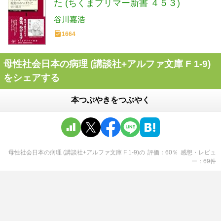
た (ちくまプリマー新書 ４５３)
谷川嘉浩
1664
母性社会日本の病理 (講談社+アルファ文庫 F 1-9)
をシェアする
本つぶやきをつぶやく
母性社会日本の病理 (講談社+アルファ文庫 F 1-9)
の
評価
60
％
感想・レビュ
ー
69
件