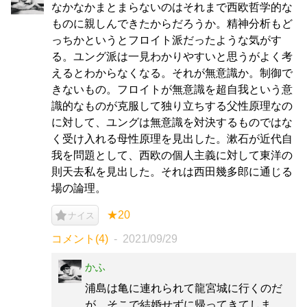
なかなかまとまらないのはそれまで西欧哲学的な
ものに親しんできたからだろうか。精神分析もど
っちかというとフロイト派だったような気がす
る。ユング派は一見わかりやすいと思うがよく考
えるとわからなくなる。それが無意識か。制御で
きないもの。フロイトが無意識を超自我という意
識的なものが克服して独り立ちする父性原理なの
に対して、ユングは無意識を対決するものではな
く受け入れる母性原理を見出した。漱石が近代自
我を問題として、西欧の個人主義に対して東洋の
則天去私を見出した。それは西田幾多郎に通じる
場の論理。
★20
ナイス
コメント(4)
2021/09/29
かふ
浦島は亀に連れられて龍宮城に行くのだ
が、そこで結婚せずに帰ってきてしま