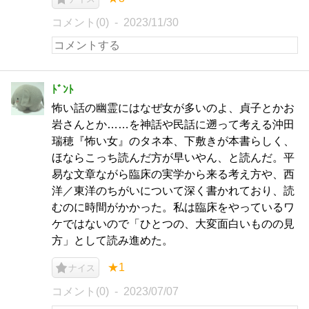
コメント(0)
2023/11/30
ﾄﾞﾝﾄ
怖い話の幽霊にはなぜ女が多いのよ、貞子とかお
岩さんとか……を神話や民話に遡って考える沖田
瑞穂『怖い女』のタネ本、下敷きが本書らしく、
ほならこっち読んだ方が早いやん、と読んだ。平
易な文章ながら臨床の実学から来る考え方や、西
洋／東洋のちがいについて深く書かれており、読
むのに時間がかかった。私は臨床をやっているワ
ケではないので「ひとつの、大変面白いものの見
方」として読み進めた。
★1
ナイス
コメント(0)
2023/07/07