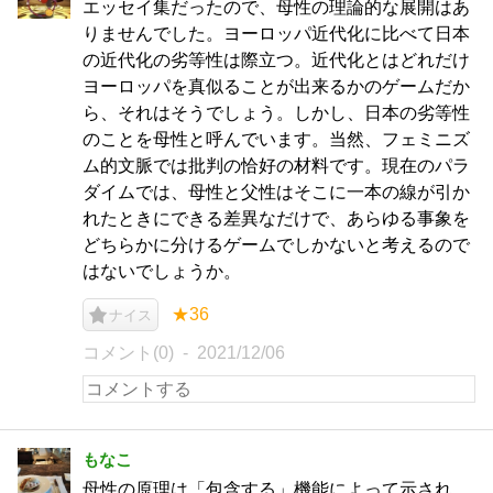
エッセイ集だったので、母性の理論的な展開はあ
りませんでした。ヨーロッパ近代化に比べて日本
の近代化の劣等性は際立つ。近代化とはどれだけ
ヨーロッパを真似ることが出来るかのゲームだか
ら、それはそうでしょう。しかし、日本の劣等性
のことを母性と呼んでいます。当然、フェミニズ
ム的文脈では批判の恰好の材料です。現在のパラ
ダイムでは、母性と父性はそこに一本の線が引か
れたときにできる差異なだけで、あらゆる事象を
どちらかに分けるゲームでしかないと考えるので
はないでしょうか。
★36
ナイス
コメント(0)
2021/12/06
もなこ
母性の原理は「包含する」機能によって示され