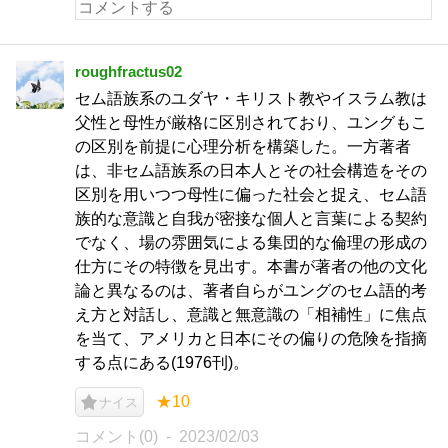
roughfractus02
セム語族系のユダヤ・キリスト教やイスラム教は
父性と母性が厳格に区別されており、ユングもこ
の区別を前提に心理分析を構築した。一方著者
は、非セム語族系の日本人とその社会構造をその
区別を用いつつ母性に偏った社会と捉え、セム語
族的な意識と自我が密接な個人と言葉による契約
でなく、場の雰囲気による集団的な倫理の形成の
仕方にその特徴を見出す。本書が著者の他の文化
論と異なるのは、著者自らがユングのセム語的考
え方と対話し、意識と無意識の「相補性」に焦点
を当て、アメリカと日本にその偏りの危険を指摘
する点にある(1976刊)。
★10
ナイス
コメント(0)
2023/02/03