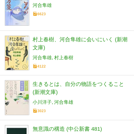
河合隼雄
6623
村上春樹、河合隼雄に会いにいく (新潮
文庫)
河合隼雄
村上春樹
4122
生きるとは、自分の物語をつくること
(新潮文庫)
小川洋子
河合隼雄
3023
無意識の構造 (中公新書 481)