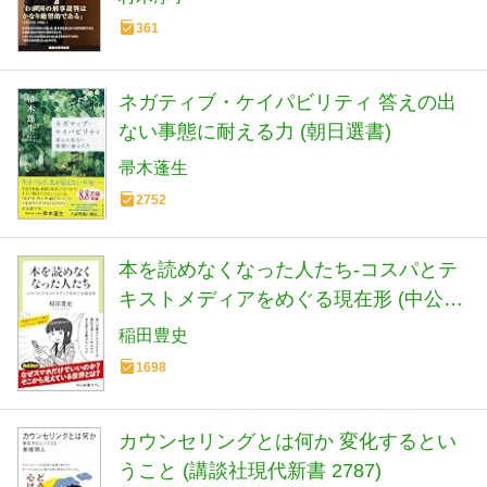
361
ネガティブ・ケイパビリティ 答えの出
ない事態に耐える力 (朝日選書)
帚木蓬生
2752
本を読めなくなった人たち-コスパとテ
キストメディアをめぐる現在形 (中公新
書ラクレ 861)
稲田豊史
1698
カウンセリングとは何か 変化するとい
うこと (講談社現代新書 2787)