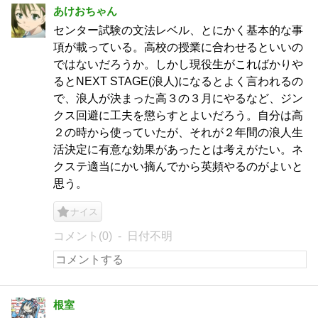
あけおちゃん
センター試験の文法レベル、とにかく基本的な事
項が載っている。高校の授業に合わせるといいの
ではないだろうか。しかし現役生がこればかりや
るとNEXT STAGE(浪人)になるとよく言われるの
で、浪人が決まった高３の３月にやるなど、ジン
クス回避に工夫を懲らすとよいだろう。自分は高
２の時から使っていたが、それが２年間の浪人生
活決定に有意な効果があったとは考えがたい。ネ
クステ適当にかい摘んでから英頻やるのがよいと
思う。
ナイス
コメント(0)
日付不明
根室