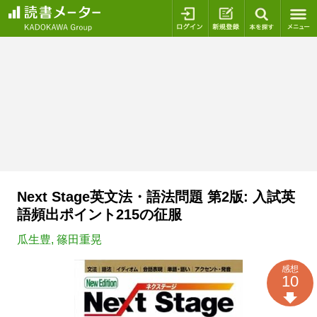
ログイン
新規登録
本を探
Next Stage英文法・語法問題 第2版: 入試英
語頻出ポイント215の征服
瓜生豊
,
篠田重晃
感想
10