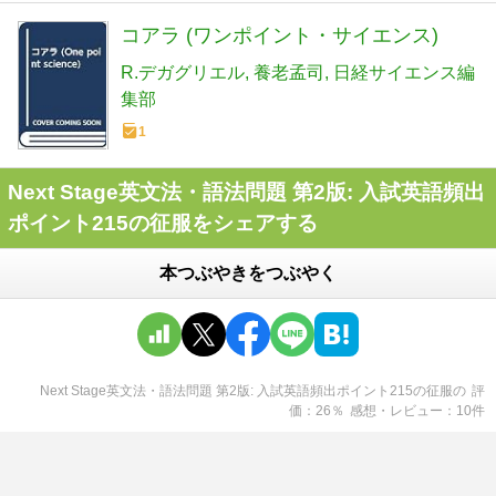
コアラ (ワンポイント・サイエンス)
R.デガグリエル
養老孟司
日経サイエンス編
集部
1
Next Stage英文法・語法問題 第2版: 入試英語頻出
ポイント215の征服をシェアする
本つぶやきをつぶやく
Next Stage英文法・語法問題 第2版: 入試英語頻出ポイント215の征服
の
評
価
26
％
感想・レビュー
10
件