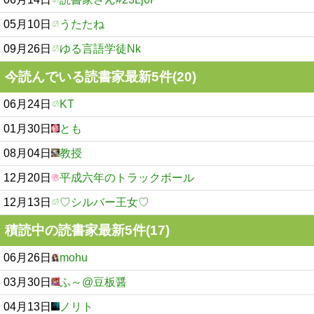
05月10日
うたたね
09月26日
ゆる言語学徒Nk
今読んでいる読書家最新5件(20)
06月24日
KT
01月30日
とも
08月04日
教授
12月20日
平成六年のトラックボール
12月13日
♡シルバー王女♡
積読中の読書家最新5件(17)
06月26日
mohu
03月30日
ふ～@豆板醤
04月13日
ノリト