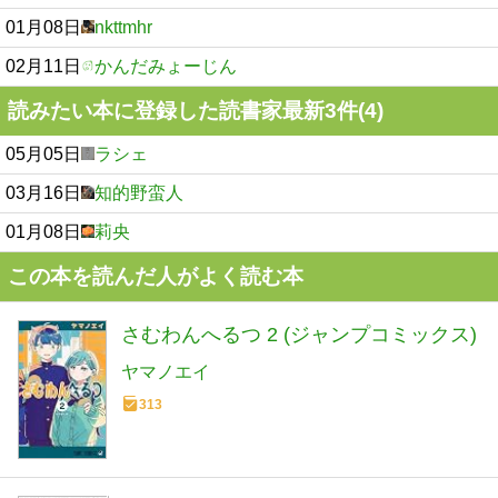
01月08日
nkttmhr
02月11日
かんだみょーじん
読みたい本に登録した読書家最新3件(4)
05月05日
ラシェ
03月16日
知的野蛮人
01月08日
莉央
この本を読んだ人がよく読む本
さむわんへるつ 2 (ジャンプコミックス)
ヤマノエイ
313