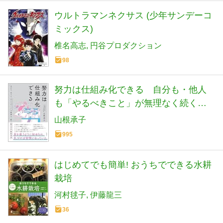
ウルトラマンネクサス (少年サンデーコ
ミックス)
椎名高志
円谷プロダクション
98
努力は仕組み化できる 自分も・他人
も「やるべきこと」が無理なく続く努
力の行動経済学
山根承子
995
はじめてでも簡単! おうちでできる水耕
栽培
河村毬子
伊藤龍三
36