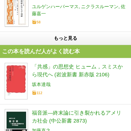
ユルゲンハーバーマス
ニクラスルーマン
佐
藤嘉一
58
もっと見る
この本を読んだ人がよく読む本
「共感」の思想史 ヒューム，スミスか
ら現代へ (岩波新書 新赤版 2106)
坂本達哉
112
福音派―終末論に引き裂かれるアメリ
カ社会 (中公新書 2873)
加藤喜之