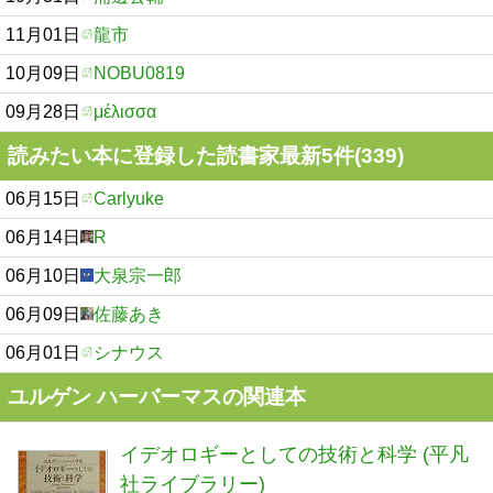
11月01日
龍市
10月09日
NOBU0819
09月28日
μέλισσα
読みたい本に登録した読書家最新5件(339)
06月15日
Carlyuke
06月14日
R
06月10日
大泉宗一郎
06月09日
佐藤あき
06月01日
シナウス
ユルゲン ハーバーマスの関連本
イデオロギーとしての技術と科学 (平凡
社ライブラリー)