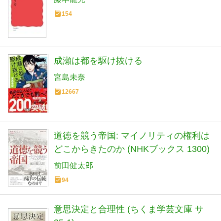
154
成瀬は都を駆け抜ける
宮島未奈
12667
道徳を競う帝国: マイノリティの権利は
どこからきたのか (NHKブックス 1300)
前田健太郎
94
意思決定と合理性 (ちくま学芸文庫 サ