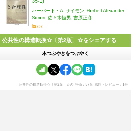
35-1)
ハーバート・A. サイモン
Herbert Alexander
Simon
佐々木恒男
吉原正彦
202
公共性の構造転換☆〔第2版〕☆をシェアする
本つぶやきをつぶやく
公共性の構造転換☆〔第2版〕☆
の
評価
57
％
感想・レビュー
1
件