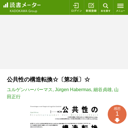
ログイン
新規登録
本を探
公共性の構造転換☆〔第2版〕☆
ユルゲンハーバーマス
,
Jürgen Habermas
,
細谷貞雄
,
山
田正行
感想
1