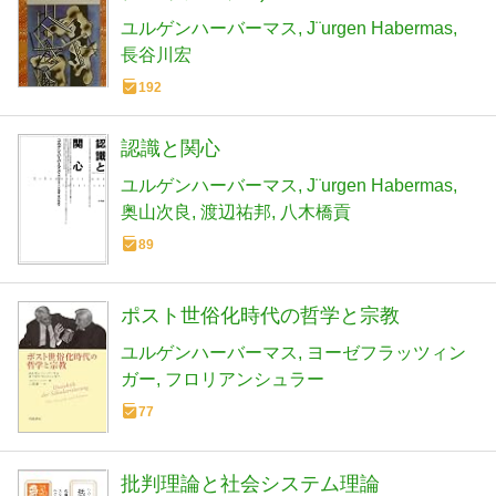
ユルゲンハーバーマス
J¨urgen Habermas
長谷川宏
192
認識と関心
ユルゲンハーバーマス
J¨urgen Habermas
奥山次良
渡辺祐邦
八木橋貢
89
ポスト世俗化時代の哲学と宗教
ユルゲンハーバーマス
ヨーゼフラッツィン
ガー
フロリアンシュラー
77
批判理論と社会システム理論