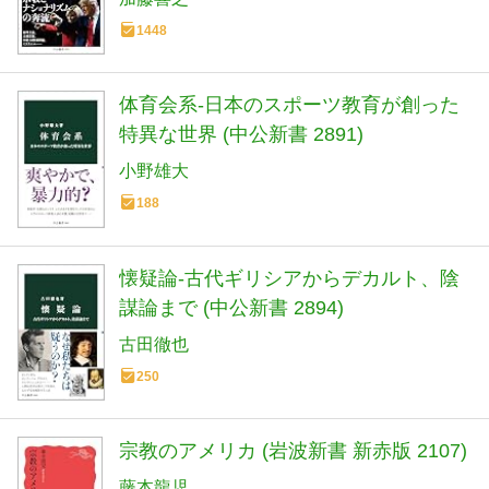
1448
体育会系-日本のスポーツ教育が創った
特異な世界 (中公新書 2891)
小野雄大
188
懐疑論-古代ギリシアからデカルト、陰
謀論まで (中公新書 2894)
古田徹也
250
宗教のアメリカ (岩波新書 新赤版 2107)
藤本龍児