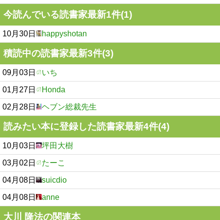
今読んでいる読書家最新1件(1)
10月30日
happyshotan
積読中の読書家最新3件(3)
09月03日
いち
01月27日
Honda
02月28日
ヘブン総裁先生
読みたい本に登録した読書家最新4件(4)
10月03日
坪田大樹
03月02日
たーこ
04月08日
suicdio
04月08日
anne
大川 隆法の関連本