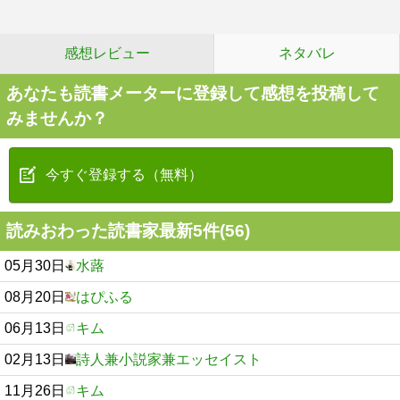
感想レビュー
ネタバレ
あなたも読書メーターに登録して感想を投稿して
みませんか？
今すぐ登録する（無料）
読みおわった読書家最新5件(56)
05月30日
水蕗
08月20日
はぴふる
06月13日
キム
02月13日
詩人兼小説家兼エッセイスト
11月26日
キム