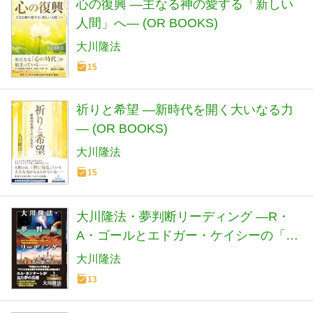
心の復興 ―主なる神の愛する「新しい
人間」へ― (OR BOOKS)
大川隆法
15
祈りと希望 ―新時代を開く大いなる力
― (OR BOOKS)
大川隆法
15
大川隆法・夢判断リーディング ―R・
A・ゴールとエドガー・ケイシーの「地
球と宇宙の未来図」― (OR BOOKS)
大川隆法
13