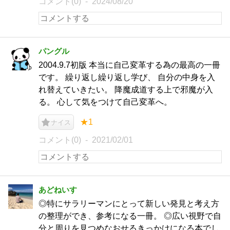
コメント(0)
2024/08/20
パングル
2004.9.7初版 本当に自己変革する為の最高の一冊
です。 繰り返し繰り返し学び、 自分の中身を入
れ替えていきたい。 降魔成道する上で邪魔が入
る。 心して気をつけて自己変革へ。
★1
ナイス
コメント(0)
2021/02/01
あどねいす
◎特にサラリーマンにとって新しい発見と考え方
の整理ができ、参考になる一冊。 ◎広い視野で自
分と周りを見つめなおせるきっかけになる本でし