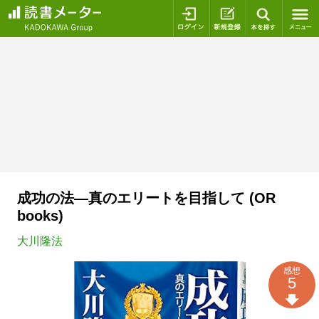
ログイン
新規登録
本を探
成功の法―真のエリートを目指して (OR
books)
大川隆法
感想
5