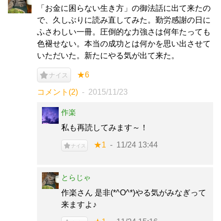
「お金に困らない生き方」の御法話に出て来たの
で、久しぶりに読み直してみた。勤労感謝の日に
ふさわしい一冊。圧倒的な力強さは何年たっても
色褪せない。本当の成功とは何かを思い出させて
いただいた。新たにやる気が出て来た。
★6
ナイス
コメント(2)
2015/11/23
作楽
私も再読してみます～！
★1
11/24 13:44
ナイス
とらじゃ
作楽さん 是非(*^O^*)やる気がみなぎって
来ますよ♪