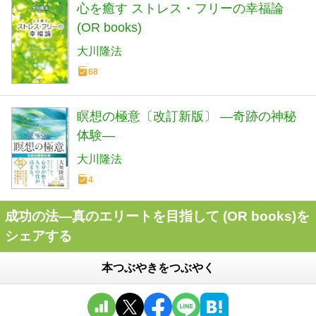
心を癒す ストレス・フリーの幸福論
(OR books)
大川隆法
68
瞑想の極意〔改訂新版〕 —奇跡の神秘
体験—
大川隆法
4
成功の法―真のエリートを目指して (OR books)を
シェアする
本つぶやきをつぶやく