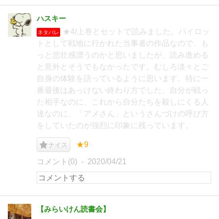
ハスキー
★4/上巻とセットで読みました。パイロッ
ネタバレ
トとして戦地に行かれた当事者の作品なので、も
っと悲壮感漂うのかと思いましたが、読み進める
と意外とそうでもなかったです。むしろ淡々とご
自身の体験を語っているように思います。特に一
番最後はあっけない終わり方でした。自分が戦っ
た相手なのに、これから自分たちを殺しにくる人
達なのに、「アメさん」というさんづけの呼び方
をしていたのが強烈に印象に残っています。
★9
ナイス
コメント(0)
2020/04/21
【みらいけん読書会】