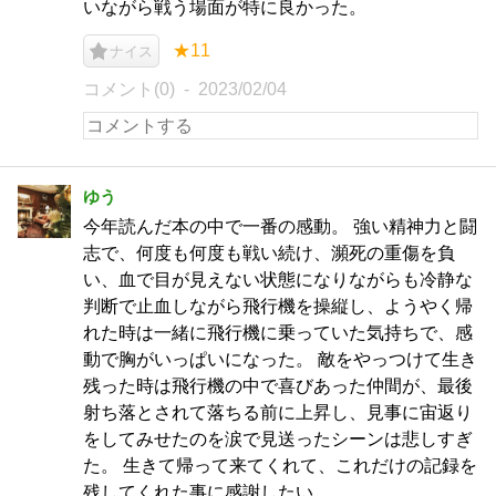
いながら戦う場面が特に良かった。
★11
ナイス
コメント(0)
2023/02/04
ゆう
今年読んだ本の中で一番の感動。 強い精神力と闘
志で、何度も何度も戦い続け、瀕死の重傷を負
い、血で目が見えない状態になりながらも冷静な
判断で止血しながら飛行機を操縦し、ようやく帰
れた時は一緒に飛行機に乗っていた気持ちで、感
動で胸がいっぱいになった。 敵をやっつけて生き
残った時は飛行機の中で喜びあった仲間が、最後
射ち落とされて落ちる前に上昇し、見事に宙返り
をしてみせたのを涙で見送ったシーンは悲しすぎ
た。 生きて帰って来てくれて、これだけの記録を
残してくれた事に感謝したい。