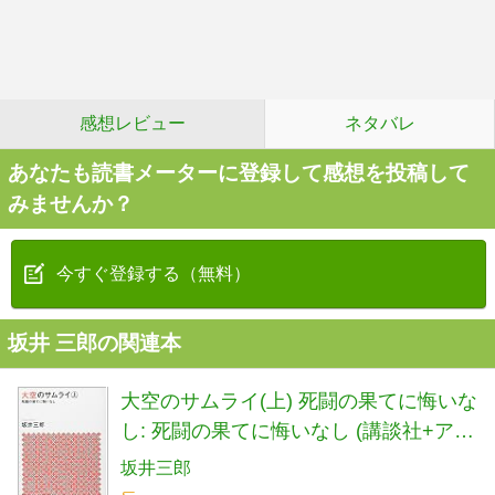
感想レビュー
ネタバレ
あなたも読書メーターに登録して感想を投稿して
みませんか？
今すぐ登録する（無料）
坂井 三郎の関連本
大空のサムライ(上) 死闘の果てに悔いな
し: 死闘の果てに悔いなし (講談社+アル
ファ文庫 G 11-4)
坂井三郎