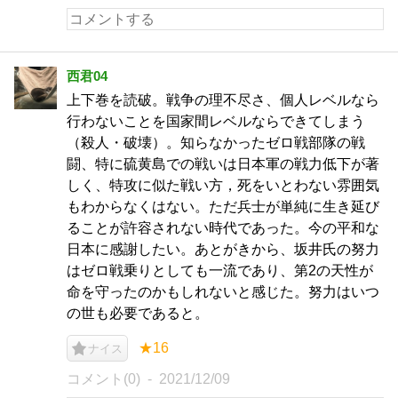
西君04
上下巻を読破。戦争の理不尽さ、個人レベルなら
行わないことを国家間レベルならできてしまう
（殺人・破壊）。知らなかったゼロ戦部隊の戦
闘、特に硫黄島での戦いは日本軍の戦力低下が著
しく、特攻に似た戦い方，死をいとわない雰囲気
もわからなくはない。ただ兵士が単純に生き延び
ることが許容されない時代であった。今の平和な
日本に感謝したい。あとがきから、坂井氏の努力
はゼロ戦乗りとしても一流であり、第2の天性が
命を守ったのかもしれないと感じた。努力はいつ
の世も必要であると。
★16
ナイス
コメント(0)
2021/12/09