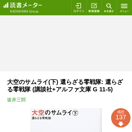
ログイン
新規登録
本を探
大空のサムライ(下) 還らざる零戦隊: 還らざ
る零戦隊 (講談社+アルファ文庫 G 11-5)
坂井三郎
感想
137