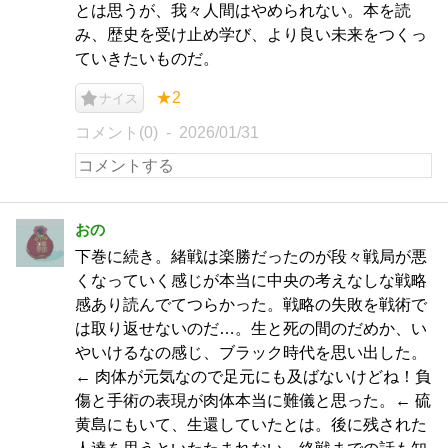
とは思うが、我々人間はやめられない。本を読
み、歴史を受け止め学び、より良い未来をつくっ
ていきたいものだ。
★2
ナイス
コメント(0)
2026/01/31
おの
下巻に続き。緒戦は楽勝だったのが段々戦局が悪
くなっていく感じが本当に中央の考えなしな戦略
感あり読んでてつらかった。戦略の失敗を戦術で
は取り返せないのだ…。生と死の間のだめか、い
やいけるなの感じ、ブラック時代を思い出した。
← 肉体が元気なので足元にも及ばないけどね！負
傷と手術の表現が肉体本当に難儀と思った。← 硫
黄島にもいて、生還していたとは。後に残された