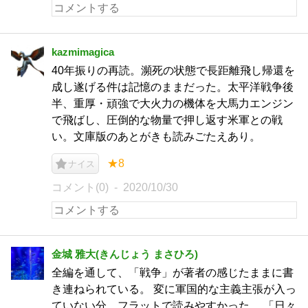
kazmimagica
40年振りの再読。瀕死の状態で長距離飛し帰還を
成し遂げる件は記憶のままだった。太平洋戦争後
半、重厚・頑強で大火力の機体を大馬力エンジン
で飛ばし、圧倒的な物量で押し返す米軍との戦
い。文庫版のあとがきも読みごたえあり。
★8
ナイス
コメント(0)
2020/10/30
金城 雅大(きんじょう まさひろ)
全編を通して、「戦争」が著者の感じたままに書
き連ねられている。 変に軍国的な主義主張が入っ
ていない分、フラットで読みやすかった。 「日々