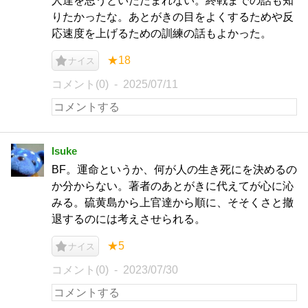
人達を思うといたたまれない。終戦までの話も知
りたかったな。あとがきの目をよくするためや反
応速度を上げるための訓練の話もよかった。
★18
ナイス
コメント(0)
2025/07/11
Isuke
BF。運命というか、何が人の生き死にを決めるの
か分からない。著者のあとがきに代えてが心に沁
みる。硫黄島から上官達から順に、そそくさと撤
退するのには考えさせられる。
★5
ナイス
コメント(0)
2023/07/30