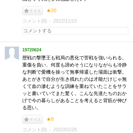
★20
ナイス
コメント(0)
2022/11/15
19720624
歴戦の撃墜王も戦局の悪化で苦戦を強いられる。
重傷を負い、何度も諦めそうになりながらも冷静
な判断で愛機を操って無事帰還した場面は衝撃。
あとがきで自分が生き残れたのは才能だけじゃ無
くて血の滲むような訓練を重ねていたことをサラ
ッと書いていてまた驚く。こんな先達たちのおか
げで今の暮らしがあることを考えると背筋が伸び
る思い。
★8
ナイス
コメント(0)
2022/01/26