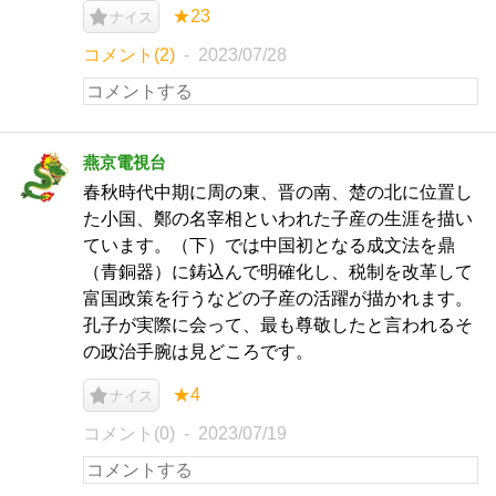
★23
ナイス
コメント(2)
2023/07/28
燕京電視台
春秋時代中期に周の東、晋の南、楚の北に位置し
た小国、鄭の名宰相といわれた子産の生涯を描い
ています。（下）では中国初となる成文法を鼎
（青銅器）に鋳込んで明確化し、税制を改革して
富国政策を行うなどの子産の活躍が描かれます。
孔子が実際に会って、最も尊敬したと言われるそ
の政治手腕は見どころです。
★4
ナイス
コメント(0)
2023/07/19