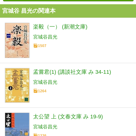
宮城谷 昌光の関連本
楽毅（一） (新潮文庫)
宮城谷昌光
1507
孟嘗君(1) (講談社文庫 み 34-11)
宮城谷昌光
1264
太公望 上 (文春文庫 み 19-9)
宮城谷昌光
1226