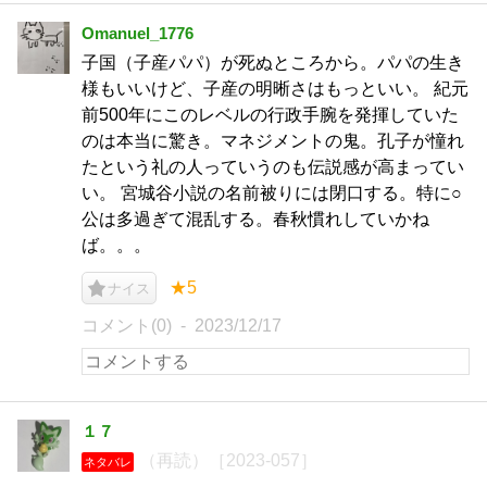
Omanuel_1776
子国（子産パパ）が死ぬところから。パパの生き
様もいいけど、子産の明晰さはもっといい。 紀元
前500年にこのレベルの行政手腕を発揮していた
のは本当に驚き。マネジメントの鬼。孔子が憧れ
たという礼の人っていうのも伝説感が高まってい
い。 宮城谷小説の名前被りには閉口する。特に○
公は多過ぎて混乱する。春秋慣れしていかね
ば。。。
★5
ナイス
コメント(0)
2023/12/17
１７
（再読）［2023-057］
ネタバレ