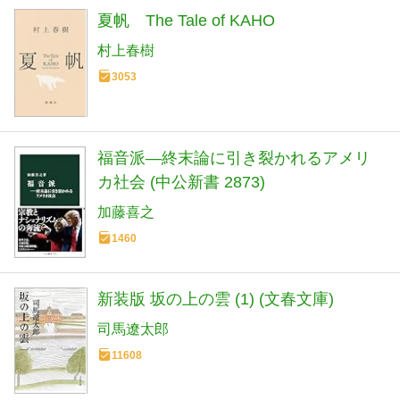
夏帆 The Tale of KAHO
村上春樹
3053
福音派―終末論に引き裂かれるアメリ
カ社会 (中公新書 2873)
加藤喜之
1460
新装版 坂の上の雲 (1) (文春文庫)
司馬遼太郎
11608