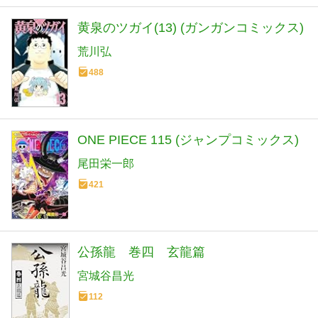
黄泉のツガイ(13) (ガンガンコミックス)
荒川弘
488
ONE PIECE 115 (ジャンプコミックス)
尾田栄一郎
421
公孫龍 巻四 玄龍篇
宮城谷昌光
112