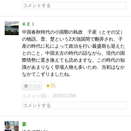
ＫＥＩ
中国春秋時代の小国鄭の執政 子産（とその父）
の物語。普、楚という2大強国間で翻弄され、子
産の時代に礼によって政治を行い最盛期も迎えた
とのこと。中国太古の時代の話ながら、現代の国
際情勢に置き換えても読めますな。この時代の知
識があまりなく登場人物も多いため、当初はなか
なかてこずりましたね。
★31
ナイス
コメント(0)
2025/11/06
宴