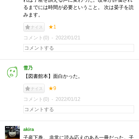
るまでには時間が必要ということ。 次は晏子を読
みます。
★1
ナイス
コメント(0)
2022/01/21
雪乃
【図書館本】面白かった。
★9
ナイス
コメント(0)
2022/01/12
akira
子産下巻。 非常に読み応えのある一冊だった。子