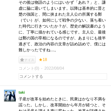
その後は物語のようにはいかず「あれ？」と、謙
虚に脇に退いてしまいます。以降は基本的に晋と
楚の強国と、間に挟まれた主人公の所属する鄭
（てい）が、如何にして戦争の少ない、落ち着い
た時代に行きついたか？が、歴史の解説書のよう
に、丁寧に描かれている感じです。主人公、最後
は鄭の国の宰相になるのですが、あまりにも後半
過ぎて、政治の内容の文章が詰め詰めで、僕には
難しかったですね…。
★18
ナイス
コメント(0)
2022/08/04
taki
子産が改革を始めたときに、民衆はかなり不満を
謡った。しかし、改革開始から年月が経つと、そ
れは子産を讃える声に変わった。改革が評価され