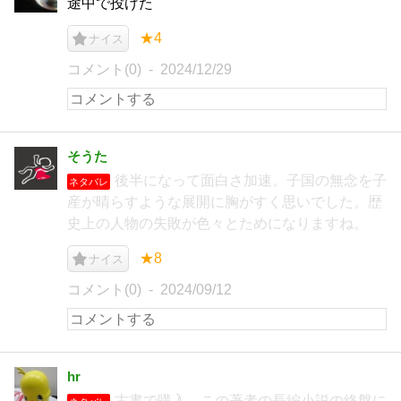
途中で投げた
★4
ナイス
コメント(0)
2024/12/29
そうた
後半になって面白さ加速。子国の無念を子
ネタバレ
産が晴らすような展開に胸がすく思いでした。歴
史上の人物の失敗が色々とためになりますね。
★8
ナイス
コメント(0)
2024/09/12
hr
古書で購入。この著者の長編小説の終盤に