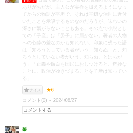
ネタバレ
ありがちだが、主人公が実権を扱えるようになっ
てからの物語が平坦で、それは平穏な治世に近付
いたことを示唆するものなのだろうが、味わいの
深さに繋がらないこともある。その点で小説とし
ての「子産」は「晏子」に届かない。著者の人物
への心酔の差なのかも知れない。印象に残った語
は「知ろうとしている者がいう、知らぬ、と、知
ろうとしていない者がいう、知らぬ、とはちが
う」「正義や廉白を国民におしつけると、奇妙な
ことに、政治がゆきづまることを子産は知ってい
る」
★6
ナイス
コメント(0)
2024/08/27
梨