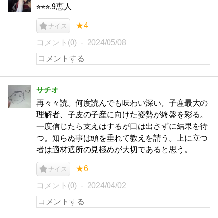
⭐︎⭐︎⭐︎.9恵人
★4
ナイス
コメント(0)
2024/05/08
サチオ
再々々読。何度読んでも味わい深い。子産最大の
理解者、子皮の子産に向けた姿勢が終盤を彩る。
一度信じたら支えはするが口は出さずに結果を待
つ。知らぬ事は頭を垂れて教えを請う。上に立つ
者は適材適所の見極めが大切であると思う。
★6
ナイス
コメント(0)
2024/04/02