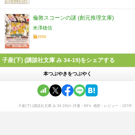
倫敦スコーンの謎 (創元推理文庫)
米澤穂信
2550
子産(下) (講談社文庫 み 34-19)をシェアする
本つぶやきをつぶやく
子産(下) (講談社文庫 み 34-19)
の
評価
69
％
感想・レビュー
107
件