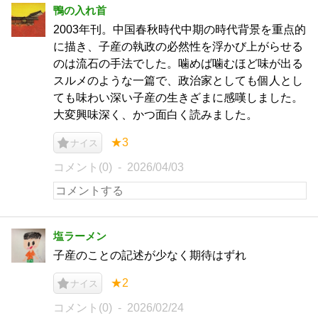
鴨の入れ首
2003年刊。中国春秋時代中期の時代背景を重点的
に描き、子産の執政の必然性を浮かび上がらせる
のは流石の手法でした。噛めば噛むほど味が出る
スルメのような一篇で、政治家としても個人とし
ても味わい深い子産の生きざまに感嘆しました。
大変興味深く、かつ面白く読みました。
★3
ナイス
コメント(0)
2026/04/03
塩ラーメン
子産のことの記述が少なく期待はずれ
★2
ナイス
コメント(0)
2026/02/24