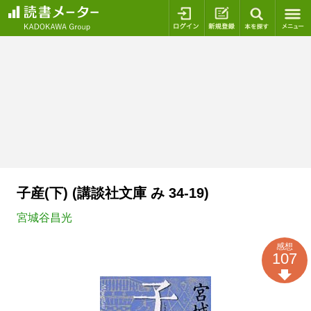
ログイン
新規登録
本を探
子産(下) (講談社文庫 み 34-19)
宮城谷昌光
感想
107