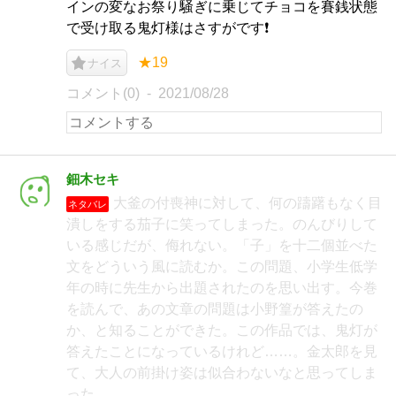
インの変なお祭り騒ぎに乗じてチョコを賽銭状態
で受け取る鬼灯様はさすがです❗️
★19
ナイス
コメント(0)
2021/08/28
鈿木セキ
大釜の付喪神に対して、何の躊躇もなく目
ネタバレ
潰しをする茄子に笑ってしまった。のんびりして
いる感じだが、侮れない。「子」を十二個並べた
文をどういう風に読むか。この問題、小学生低学
年の時に先生から出題されたのを思い出す。今巻
を読んで、あの文章の問題は小野篁が答えたの
か、と知ることができた。この作品では、鬼灯が
答えたことになっているけれど……。金太郎を見
て、大人の前掛け姿は似合わないなと思ってしま
った。