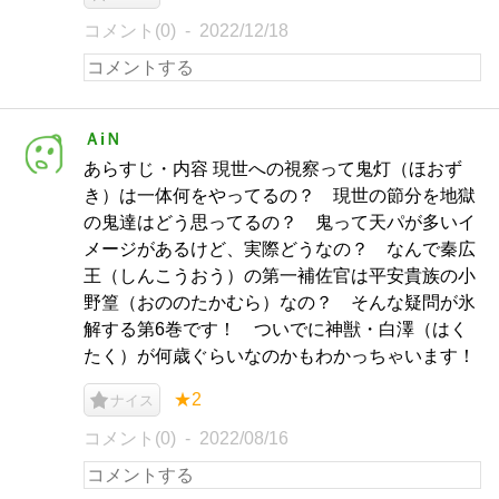
コメント(0)
2022/12/18
ＡiＮ
あらすじ・内容 現世への視察って鬼灯（ほおず
き）は一体何をやってるの？ 現世の節分を地獄
の鬼達はどう思ってるの？ 鬼って天パが多いイ
メージがあるけど、実際どうなの？ なんで秦広
王（しんこうおう）の第一補佐官は平安貴族の小
野篁（おののたかむら）なの？ そんな疑問が氷
解する第6巻です！ ついでに神獣・白澤（はく
たく）が何歳ぐらいなのかもわかっちゃいます！
★2
ナイス
コメント(0)
2022/08/16