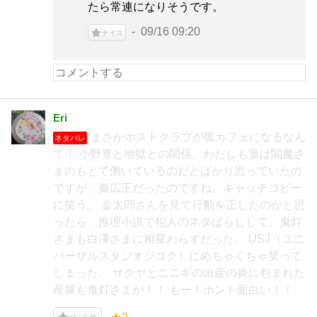
たら常連になりそうです。
09/16 09:20
ナイス
Eri
まさかホストクラブが狐カフェになるなん
ネタバレ
て！ 小野篁と地獄との関係。わたしも篁は閻魔さ
まのもとで働いているのだとばかり思っていたの
ですが、秦広王だったのですね。キャッチコピー
に笑う。 金太郎さんを見て行動を正したのかと思
ったら、推理小説で犯人のネタばらしして、鬼灯
さまも白澤さまに相変わらずだった。 USJ（ユニ
バーサルスタジオジゴク）にめちゃくちゃ笑って
しまった。 サクヤとニニギの出産の炎に包まれた
産屋も鬼灯さまが！！ もー！ホント面白い！！