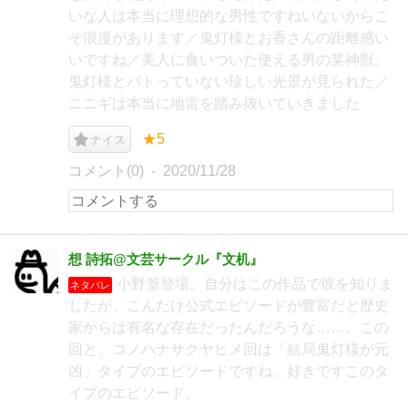
いな人は本当に理想的な男性ですねいないからこ
そ浪漫があります／鬼灯様とお香さんの距離感い
いですね／美人に食いついた使える男の某神獣。
鬼灯様とバトっていない珍しい光景が見られた／
ニニギは本当に地雷を踏み抜いていきました
★5
ナイス
コメント(0)
2020/11/28
想 詩拓@文芸サークル『文机』
小野篁登場。自分はこの作品で彼を知りま
ネタバレ
したが、こんだけ公式エピソードが豊富だと歴史
家からは有名な存在だったんだろうな……。この
回と、コノハナサクヤヒメ回は「結局鬼灯様が元
凶」タイプのエピソードですね。好きですこのタ
イプのエピソード。