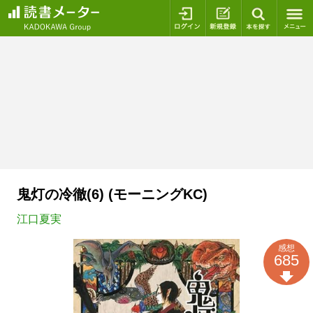
ログイン
新規登録
本を探
鬼灯の冷徹(6) (モーニングKC)
江口夏実
感想
685