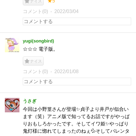
★5
ナイス
コメント(0)
2022/03/04
yugi(songbird)
☆☆☆ 電子版。
ナイス
コメント(0)
2022/01/08
うさぎ
今回は小野篁さんが登場✨貞子より井戸が似合い
ます（笑）アニメ版で知ってるお話ですがやっぱ
りおもしろかったです。そしてイワ姫✨やっぱり
鬼灯様に惚れてしまったのねぇ💦そしてバレンタ