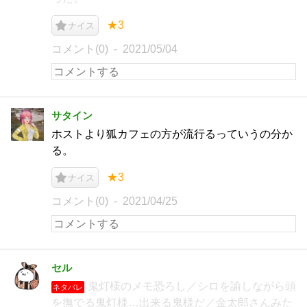
★3
ナイス
コメント(0)
2021/05/04
サタイン
ホストより狐カフェの方が流行るっていうの分か
る。
★3
ナイス
コメント(0)
2021/04/25
セル
鬼灯様のメモ恐ろし／シロを諭しながら頭
ネタバレ
を撫でる鬼灯様…出来る鬼様だ／金太郎さんみた