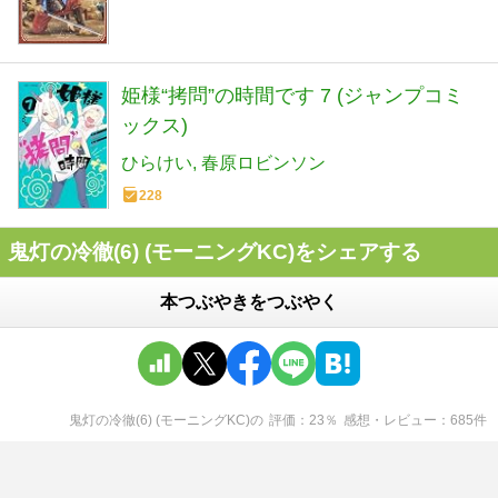
姫様“拷問”の時間です 7 (ジャンプコミ
ックス)
ひらけい
春原ロビンソン
228
鬼灯の冷徹(6) (モーニングKC)をシェアする
本つぶやきをつぶやく
鬼灯の冷徹(6) (モーニングKC)
の
評価
23
％
感想・レビュー
685
件