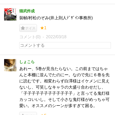
猫武炸成
裝幀/村松のぞみ(井上則人ﾃﾞｻﾞｲﾝ事務所)
★1
ナイス
コメント(0)
2022/03/18
しょこら
あれー、5巻が見当たらない。この前まではちゃ
んと本棚に並んでたのにー。なので先に６巻を先
に読むです。相変わらず白澤様はイケメンに見え
ないし、可笑しなキャラの大盛り合わせだし、
「子子子子子子子子子子子子」と言ってる鬼灯様
カッコいいし。そして小さな鬼灯様がめっちゃ可
愛い。オススメのシーンが多すぎて困る。