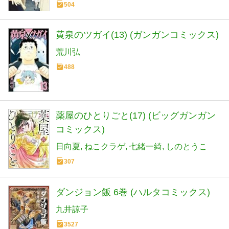
504
黄泉のツガイ(13) (ガンガンコミックス)
荒川弘
488
薬屋のひとりごと(17) (ビッグガンガン
コミックス)
日向夏
ねこクラゲ
七緒一綺
しのとうこ
307
ダンジョン飯 6巻 (ハルタコミックス)
九井諒子
3527