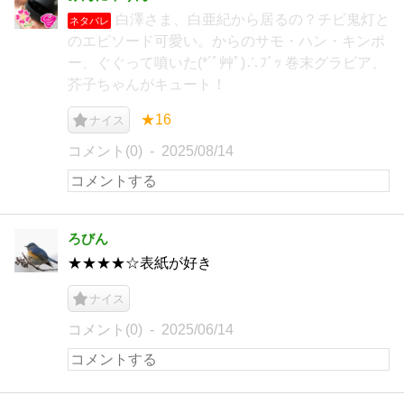
白澤さま、白亜紀から居るの？チビ鬼灯と
ネタバレ
のエピソード可愛い。からのサモ・ハン・キンポ
ー、ぐぐって噴いた(*´ﾟ艸ﾟ)∴ﾌﾞｯ 巻末グラビア、
芥子ちゃんがキュート！
★16
ナイス
コメント(0)
2025/08/14
ろびん
★★★★☆表紙が好き
ナイス
コメント(0)
2025/06/14