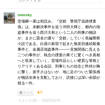
mietreky
堂場瞬一著は初読み。『交錯 警視庁追跡捜査
係』は、未解決事件を追う沖田大輝と、都内の強
盗事件を追う西川大和という二人の刑事の物語
が、まさに題名の通り「交錯」していく長編警察
小説である。白昼の新宿で起きた無差別連続殺傷
事件と、金属店強盗事件——一見無関係に見える
二つの事件が、執念の捜査の果てに驚くべき真相
へと収束していく。堂場作品らしい硬質な筆致と
リアリティある会話、刑事たちの信念と矜持が胸
に響く。派手さはないが、地に足のついた緊張感
が物語全体を支配しており、読後には深い余韻が
残る一作。
★8
ナイス
コメント(0)
2025/10/31