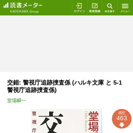
ログイン
新規登録
本を探
交錯: 警視庁追跡捜査係 (ハルキ文庫 と 5-1
警視庁追跡捜査係)
堂場瞬一
感想
463