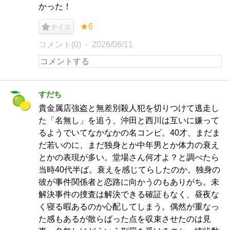
かった！
★6
ナイス
コメント(0)
2026/06/11
すだち
貴金属店強盗と無差別殺人犯を切りつけて逃走し
た「名無し」を追う、沖田と西川は互いに嫌って
るようでいてなかなかの名コンビ。40才、まだま
だ若いのに、まだ独身とか中年男とか体力の衰え
とかの表現が多い。堂場さん何才よ？と調べたら
当時40代半ば。衰えを感じてらしたのか。独身の
彼が事件関係者と恋路に向かうのもありがち。未
解決事件の捜査は解決できる確証もなく、昼夜な
く寝る暇あるのか心配してしまう。偶然が重なっ
た感もあるが散らばった点を収束させたのは見