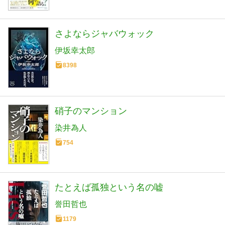
さよならジャバウォック
伊坂幸太郎
8398
硝子のマンション
染井為人
754
たとえば孤独という名の嘘
誉田哲也
1179