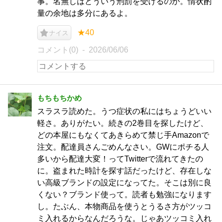
事。名無しはどういう刑罰を受けるのか。情状酌
量の余地は多分にあるよ。
★40
ナイス
コメント(0)
2026/06/06
もちもちかめ
スラスラ読めた。うつ症状の私にはちょうどいい
軽さ。ありがたい。続きの2巻目を探したけど、
どの本屋にもなくてあきらめて禁じ手Amazonで
注文。配達員さんごめんなさい。GWにポチる人
多いから配達大変！ってTwitterで流れてきたの
に。盗まれた時計を探す話だったけど、存在しな
い高級ブランドの設定になってた。そこは別に良
くない？ブランド使って。読者も勉強になります
し。たぶん、本物商品を使うとうるさ方がツッコ
ミ入れるからなんだろうな。じゃあツッコミ入れ