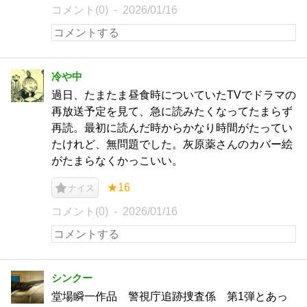
コメント(0)
2026/01/16
冷や中
過日、たまたま昼食時についていたTVでドラマの
再放送予定を見て、急に読みたくなってたまらず
再読。最初に読んだ時からかなり時間がたってい
たけれど、無問題でした。灰原薬さんのカバー絵
がたまらなくかっこいい。
★16
ナイス
コメント(0)
2026/01/16
シンクー
堂場瞬一作品 警視庁追跡捜査係 第1弾とあっ