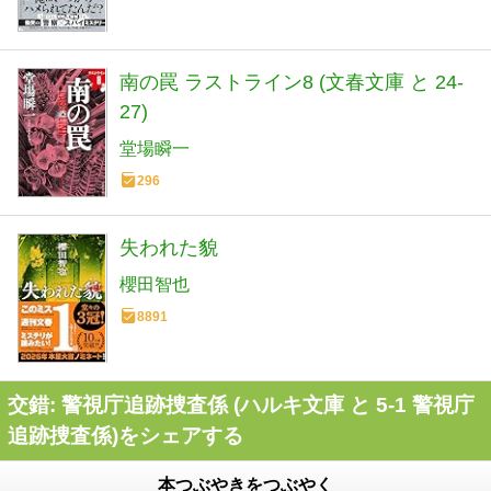
南の罠 ラストライン8 (文春文庫 と 24-
27)
堂場瞬一
296
失われた貌
櫻田智也
8891
交錯: 警視庁追跡捜査係 (ハルキ文庫 と 5-1 警視庁
追跡捜査係)をシェアする
本つぶやきをつぶやく