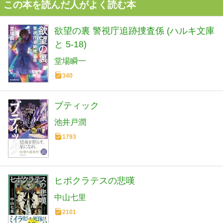
この本を読んだ人がよく読む本
欲望の裏 警視庁追跡捜査係 (ハルキ文庫
と 5-18)
堂場瞬一
340
ブティック
池井戸潤
1793
ヒポクラテスの悲嘆
中山七里
2101