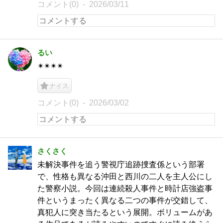
コメント(0)
2026/03/11
るい
✴︎✴︎✴︎✴︎
ナイス
コメント(0)
2026/03/02
さくさく
未解決事件を追う警視庁追跡捜査係という部署
で、性格も異なる沖田と西川の二人を主人公にし
た警察小説。今回は連続殺人事件と時計店強盗事
件というまったく異なる二つの事件が交錯して、
真犯人に突き当たるという展開。ボリュームがあ