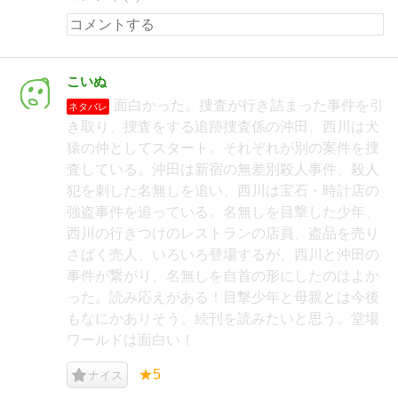
こいぬ
面白かった。捜査が行き詰まった事件を引
ネタバレ
き取り、捜査をする追跡捜査係の沖田、西川は犬
猿の仲としてスタート。それぞれが別の案件を捜
査している。沖田は新宿の無差別殺人事件、殺人
犯を刺した名無しを追い、西川は宝石・時計店の
強盗事件を追っている。名無しを目撃した少年、
西川の行きつけのレストランの店員、盗品を売り
さばく売人、いろいろ登場するが、西川と沖田の
事件が繋がり、名無しを自首の形にしたのはよか
った。読み応えがある！目撃少年と母親とは今後
もなにかありそう。続刊を読みたいと思う。堂場
ワールドは面白い！
★5
ナイス