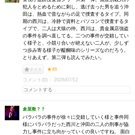
犯人をとめるために刺し、逃げ去った男を追う沖
田は、熱血で昔ながらの足で捜査するタイプ。同
期の西川は、冷静で資料とパソコンで捜査するタ
イプで、二人は犬猿の仲。西川は、貴金属店強盗
の事件を調べ直してる。二つの事件が交錯してい
く様子と、小競り合いが絶えない二人が、少しず
つ歩み寄る様子が醍醐味のシリーズなのだろう。
とりあえず、第二弾も読んでみたい。
★46
ナイス
コメント(0)
2026/07/12
倉屋敷？？
バラバラの事件が徐々に交錯していく様と事件同
様にバラバラだった西川と沖田の二人の刑事が協
力し事件に立ち向かっていくの良いですね。 面白