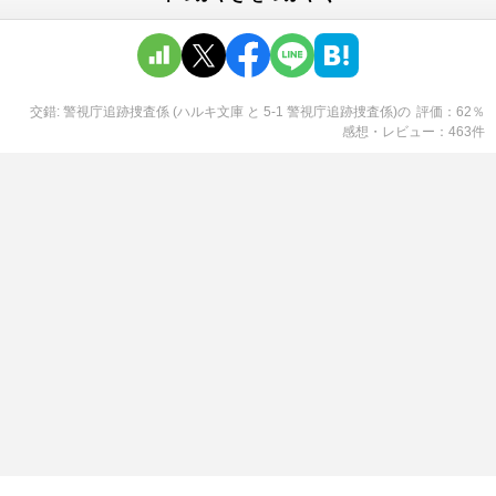
交錯: 警視庁追跡捜査係 (ハルキ文庫 と 5-1 警視庁追跡捜査係)
の
評価
62
％
感想・レビュー
463
件