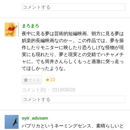
まろまろ
夜中に見る夢は芸術的短編映画、朝方に見る夢は
娯楽的長編映画なのか～。この作品では、夢を操
作したりモニターに映したり恐ろしげな怪物が現
実にも現れたり、夢と現実との交錯でハチャメチ
ャに。でも筒井さんらしくもっと過激に突っ走っ
てほしかったような。
★10
ナイス
コメント(0)
2019/08/28
oyir_adusam
パプリカというネーミングセンス、素晴らしいと