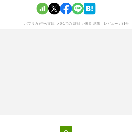
パプリカ (中公文庫 つ 6-17)
の
評価
46
％
感想・レビュー
81
件