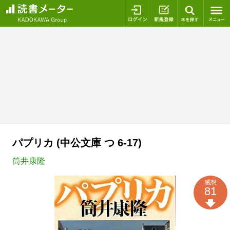
ログイン
新規登録
本を探
パプリカ (中公文庫 つ 6-17)
筒井康隆
感想
81