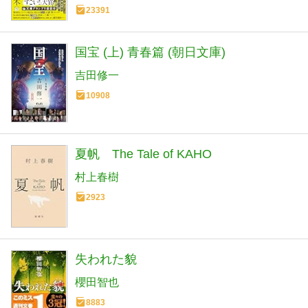
23391
国宝 (上) 青春篇 (朝日文庫)
吉田修一
10908
夏帆 The Tale of KAHO
村上春樹
2923
失われた貌
櫻田智也
8883