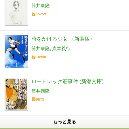
筒井康隆
15259
時をかける少女 〈新装版〉
筒井康隆
貞本義行
10990
ロートレック荘事件 (新潮文庫)
筒井康隆
9573
もっと見る