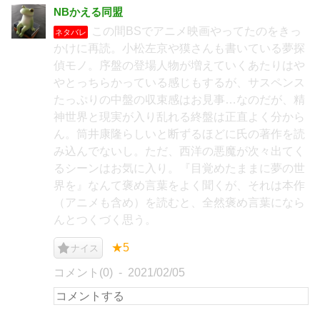
NBかえる同盟
この間BSでアニメ映画やってたのをきっ
ネタバレ
かけに再読。小松左京や獏さんも書いている夢探
偵モノ。序盤の登場人物が増えていくあたりはや
やとっちらかっている感じもするが、サスペンス
たっぷりの中盤の収束感はお見事…なのだが、精
神世界と現実が入り乱れる終盤は正直よく分から
ん。筒井康隆らしいと断ずるほどに氏の著作を読
み込んでないし。ただ、西洋の悪魔が次々出てく
るシーンはお気に入り。『目覚めたままに夢の世
界を』なんて褒め言葉をよく聞くが、それは本作
（アニメも含め）を読むと、全然褒め言葉になら
んとつくづく思う。
★5
ナイス
コメント(0)
2021/02/05