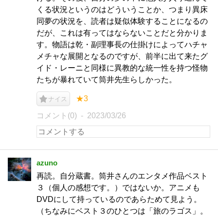
くる状況というのはどういうことか、つまり異床
同夢の状況を、読者は疑似体験することになるの
だが、これは有ってはならないことだと分かりま
す。物語は乾・副理事長の仕掛けによってハチャ
メチャな展開となるのですが、前半に出て来たグ
イド・レーニと同様に異教的な統一性を持つ怪物
たちが暴れていて筒井先生らしかった。
★3
ナイス
コメント(0)
2023/03/26
azuno
再読。自分蔵書。筒井さんのエンタメ作品ベスト
３（個人の感想です。）ではないか。アニメも
DVDにして持っているのであらためて見よう。
（ちなみにベスト３のひとつは「旅のラゴス」。