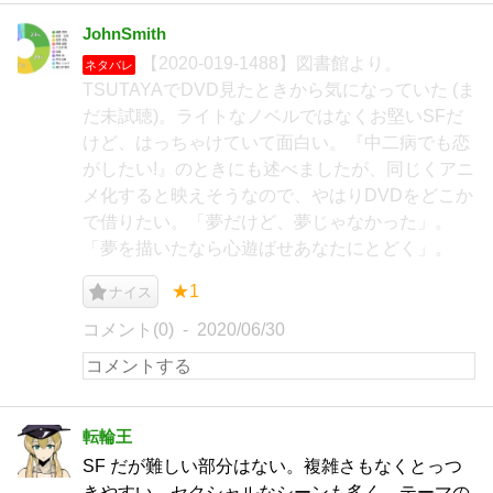
JohnSmith
【2020-019-1488】図書館より。
ネタバレ
TSUTAYAでDVD見たときから気になっていた (ま
だ未試聴)。ライトなノベルではなくお堅いSFだ
けど、はっちゃけていて面白い。『中二病でも恋
がしたい!』のときにも述べましたが、同じくアニ
メ化すると映えそうなので、やはりDVDをどこか
で借りたい。「夢だけど、夢じゃなかった」。
「夢を描いたなら心遊ばせあなたにとどく」。
★1
ナイス
コメント(0)
2020/06/30
転輪王
SF だが難しい部分はない。複雑さもなくとっつ
きやすい。セクシャルなシーンも多く、テーマの