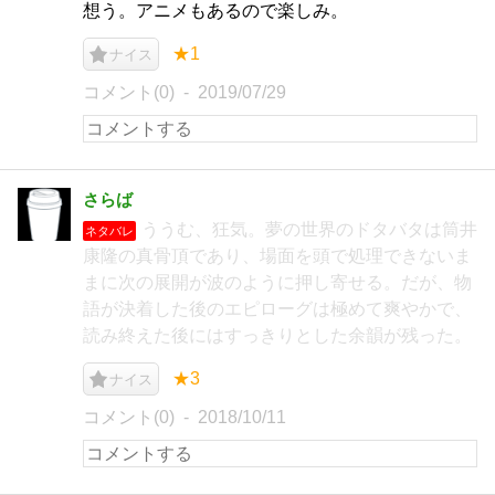
想う。アニメもあるので楽しみ。
★1
ナイス
コメント(0)
2019/07/29
さらば
ううむ、狂気。夢の世界のドタバタは筒井
ネタバレ
康隆の真骨頂であり、場面を頭で処理できないま
まに次の展開が波のように押し寄せる。だが、物
語が決着した後のエピローグは極めて爽やかで、
読み終えた後にはすっきりとした余韻が残った。
★3
ナイス
コメント(0)
2018/10/11