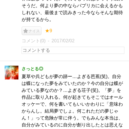
そうだ。何より夢の中ならパプリカに会えるかも
しれない、最後まで読みきった今ならそんな期待
が持てるから。
★9
ナイス
コメント(0)
2017/02/02
さっとる◎
夏草や兵どもが夢の跡ー…よぎる芭蕉(笑)。自分
は蝶になった夢をみていたのか？今の自分は蝶が
みている夢なのか？…よぎる荘子(笑)。「夢」を
作品に取り入れる。何が起きてもそこではオール
オッケーで、何を書いてもいいかわりに「意味わ
からんし。結局夢でしょ。何これただの夢じゃ
ん！」って危険が常に伴う。でもみんな本当は、
自分がみているのに自分が創り出したとは思えな