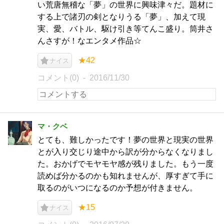
い荒唐無稽な「夢」の世界に興味津々だ。題材に
する上で諸刃の剣となりうる「夢」、加えて現
実、愛、バトル、駆け引き等てんこ盛り。筒井さ
んさすが！なエンタメ作品☆
★42
ナイス
コメント(0)
2016/11/30
マ・クベ
とても、難しかったです！夢の世界と現実の世界
とが入り交じり途中から訳が分からなくなりまし
た。おかげでモヤモヤ感が残りました。もう一度
読めば分かるのかも知れませんが、厚すぎて手に
取るのがいつになるのか予想が付きません。
★15
ナイス