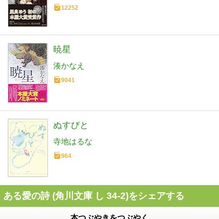
12252
暁星
湊かなえ
9041
ぬすびと
寺地はるな
964
ある愛の詩 (角川文庫 し 34-2)をシェアする
本つぶやきをつぶやく