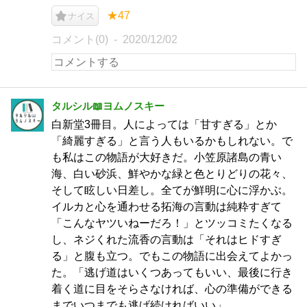
★47
ナイス
コメント(0)
2020/12/02
タルシル📖ヨムノスキー
白新堂3冊目。人によっては「甘すぎる」とか
「綺麗すぎる」と言う人もいるかもしれない。で
も私はこの物語が大好きだ。小笠原諸島の青い
海、白い砂浜、鮮やかな緑と色とりどりの花々、
そして眩しい日差し。全てが鮮明に心に浮かぶ。
イルカと心を通わせる拓海の言動は純粋すぎて
「こんなヤツいねーだろ！」とツッコミたくなる
し、ネジくれた流香の言動は「それはヒドすぎ
る」と腹も立つ。でもこの物語に出会えてよかっ
た。「逃げ道はいくつあってもいい、最後に行き
着く道に目をそらさなければ、心の準備ができる
までいつまでも逃げ続ければいい」。