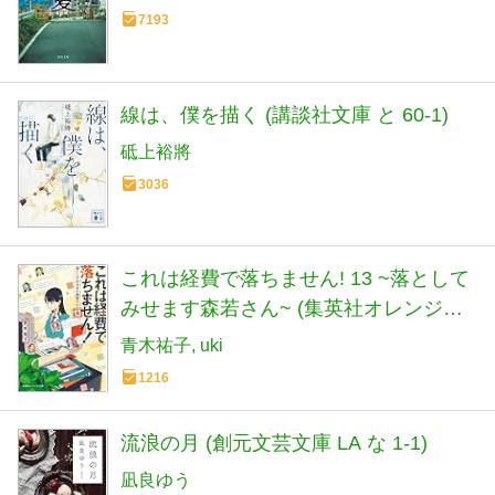
7193
線は、僕を描く (講談社文庫 と 60-1)
砥上裕將
3036
これは経費で落ちません! 13 ~落として
みせます森若さん~ (集英社オレンジ文
庫)
青木祐子
uki
1216
流浪の月 (創元文芸文庫 LA な 1-1)
凪良ゆう