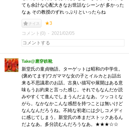
ても余計な心配大きなお世話なシーンが 多かった
なぁ その教授のずれっぷりといったらね
★3
ナイス
コメント(0)
2021/02/05
Take@磨穿鉄靴
新堂氏の童貞物語。ターゲットは昭和の中学生。
(褒めてます)ワガママな女の子とイルカとお話出
来る不思議君のお話。古臭い描写や展開はある意
味もうお約束と言った感じ。それでもなんだか読
みやすくて進んでしまうんだよなあ。ツッコミな
がら。なかなかこんな感想を持つことは無いけど
なんなんだろうね。不純な初老には少しコメディ
に感じてしまう。新堂氏の本まだストックあるん
だよなあ。多分読むんだろうなあ。★★★☆☆