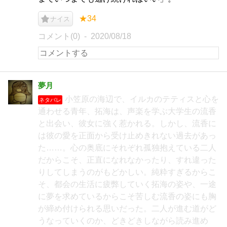
★34
ナイス
コメント(0)
2020/08/18
夢月
小笠原の海辺で、イルカのテティスと心を
ネタバレ
通わせる青年、拓海は、声楽を学ぶ大学生の流香
と出会い、彼女に強く惹かれる。しかし、流香に
は彼の愛を正面から受け止めきれない過去があっ
た……。心の奥底にそれぞれ孤独抱えている二人
だからこそ、正直になれなかったり、すれ違った
りしてしまうのがもどかしい。純粋すぎるからこ
そ、都会の生活に疲弊していく拓海の姿や、一途
に夢を求めているからこそ苦しむ流香の姿にも胸
が締め付けられる思いだった。二人が進む道がど
うなっていくのか、どきどきしながら読み進め