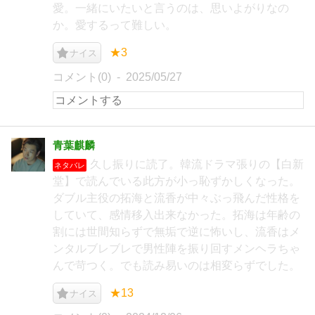
愛。一緒にいたいと言うのは、思いよがりなの
か。愛するって難しい。
★3
ナイス
コメント(0)
2025/05/27
青葉麒麟
久し振りに読了。韓流ドラマ張りの【白新
ネタバレ
堂】で読んでいる此方が小っ恥ずかしくなった。
ダブル主役の拓海と流香が中々ぶっ飛んだ性格を
していて、感情移入出来なかった。拓海は年齢の
割には世間知らずで無垢で逆に怖いし、流香はメ
ンタルブレブレで男性陣を振り回すメンヘラちゃ
んで苛つく。でも読み易いのは相変らずでした。
★13
ナイス