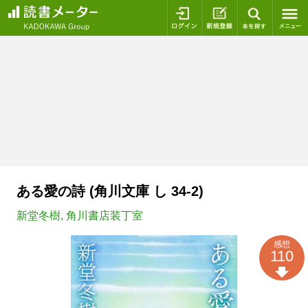
ログイン
新規登録
本を探
ある愛の詩 (角川文庫 し 34-2)
新堂冬樹
,
角川書店装丁室
感想
110