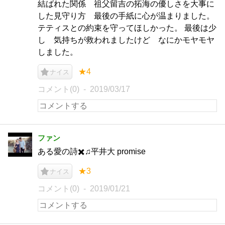
結ばれた関係 祖父留吉の拓海の優しさを大事に
した見守り方 最後の手紙に心が温まりました。
テティスとの約束を守ってほしかった。 最後は少
し 気持ちが救われましたけど なにかモヤモヤ
しました。
★4
ナイス
コメント(0)
2019/03/17
ファン
ある愛の詩✖️♫平井大 promise
★3
ナイス
コメント(0)
2019/01/21