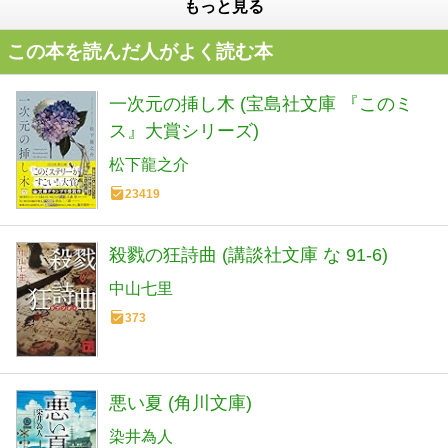
もっと見る
この本を読んだ人がよく読む本
一次元の挿し木 (宝島社文庫 『このミ
ス』大賞シリーズ)
松下龍之介
23419
殺戮の狂詩曲 (講談社文庫 な 91-6)
中山七里
373
悪い夏 (角川文庫)
染井為人