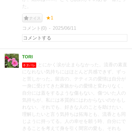
た。
★1
ナイス
コメント(0)
2025/06/11
TORI
とにかく涙が止まらなかった。流香の素直
ネタバレ
になれない気持ちにはほとんど共感できず、ずっ
と苦しかった。留吉の、テティスの愛情は自分が
一身に受けてきた家族からの愛情と変わりなく、
自分には蓋をするような傷もない。傷ついた人の
気持ちが、私には本質的にはわからないのかもし
れない。それでも、好きな人のことを助けたい、
理解したいと言う気持ちは拓海とも、流香とも同
じように持ってる。人の幸せを願う時、自分にで
きることを考えて身を引く間宮の愛も、それも