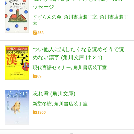
ッセージ
すずらんの会
角川書店装丁室
角川書店装丁
室
358
つい他人に試したくなる読めそうで読
めない漢字 (角川文庫 け 2-1)
現代言語セミナー
角川書店装丁室
69
忘れ雪 (角川文庫)
新堂冬樹
角川書店装丁室
1900