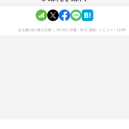
ある愛の詩 (角川文庫 し 34-2)
の
評価
62
％
感想・レビュー
110
件