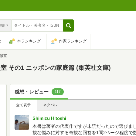
n和書
は
本ランキング
作家ランキング
集英社文庫)
 その1 ニッポンの家庭篇 (集英社文庫)
感想・レビュー
117
全て表示
ネタバレ
Shimizu Hitoshi
本書は著者の代表作ですが未読だったので選びま
抜な悩みに対する奇抜な回答を1問2ページ程度で