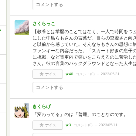
さくらっこ
ク
【教養とは学歴のことではなく、一人で時間をつ
にした中島らもさんの言葉だ。自らの空虚さと向
と以前から感じていた。そんならもさんの思想に
ファンキーな内容だった。「スカート好きの息子
に挑戦」など電車内で笑いをこらえるのに苦労し
さん。彼の言葉のバックグラウンドとなった人生
ナイス
★40
コメント(
0
)
2023/05/31
きくらげ
「変わってる」のは「普通」のことなのです。
ナイス
★3
コメント(
0
)
2023/05/11