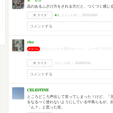
品のあるふざけ方をされる方だと、つくづく感じ
ナイス
★1
コメント(
0
)
2025/10/05
riko
めちゃくちゃ面白かった。 ユーモアの中
ネタバレ
あった。
ナイス
コメント(
0
)
2025/07/31
𝐂𝐄𝐋𝐄𝐒𝐓𝐈𝐍𝐄
ところどころ声出して笑ってしまった！けど、「
をなるべく使わないようにしている中島らもが、
「ん？」と思った笑。