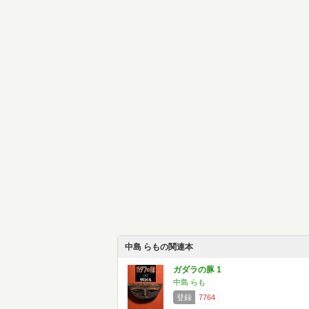
中島 らもの関連本
ガダラの豚 1
中島 らも
登録
7764