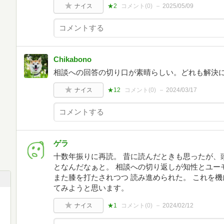
ナイス
★2
コメント(
0
)
2025/05/09
Chikabono
相談への回答の切り口が素晴らしい。どれも解決
ナイス
★12
コメント(
0
)
2024/03/17
ゲラ
十数年振りに再読。 昔に読んだときも思ったが、
となんだなぁと。 相談への切り返しが知性とユー
また膝を打たされつつ 読み進められた。 これを
てみようと思います。
ナイス
★1
コメント(
0
)
2024/02/12