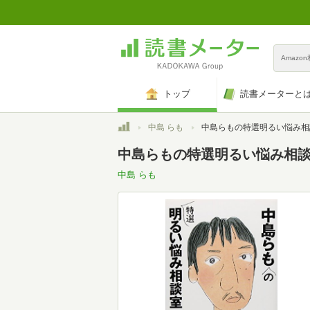
Amazo
トップ
読書メーターと
トップ
中島 らも
中島らもの特選明るい悩み相談室 その1 ニッポンの家庭篇 (
中島らもの特選明るい悩み相談室
中島 らも