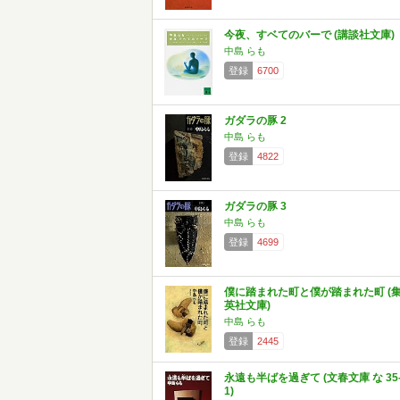
今夜、すベてのバーで (講談社文庫)
中島 らも
登録
6700
ガダラの豚 2
中島 らも
登録
4822
ガダラの豚 3
中島 らも
登録
4699
僕に踏まれた町と僕が踏まれた町 (
英社文庫)
中島 らも
登録
2445
永遠も半ばを過ぎて (文春文庫 な 35
1)