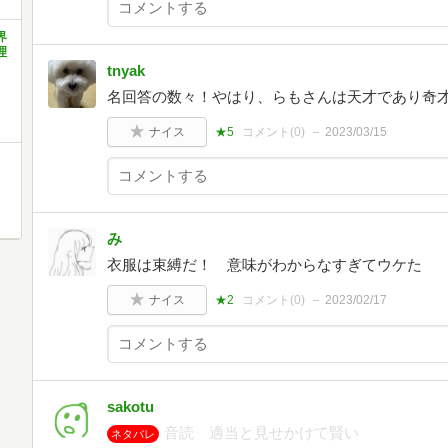
界
理
tnyak
名回答の数々！やはり、らもさんは天才であり奇
ナイス
★5
コメント(
0
)
2023/03/15
み
衣服は束縛だ！ 意味がわからなすぎてウケた
ナイス
★2
コメント(
0
)
2023/02/17
sakotu
音読 適当と見せかけて賢い
ネタバレ