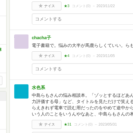
ナイス
★3
コメント(
0
)
2023/11/22
chacha子
電子書籍で。悩みの大半が馬鹿らしくていい。ら
講
ナイス
★4
コメント(
0
)
2023/11/05
水色系
中島らもさんの悩み相談本。「ゾッとするほどあ
力評価する母」など、タイトルを見ただけで笑え
らえきれず電車で読む用だったのをやめて途中か
いう人のことをいうんやなあと、中島らもさんの
ナイス
★31
コメント(
0
)
2023/05/31