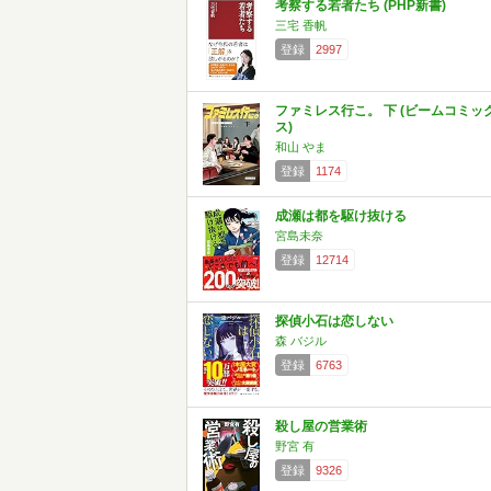
考察する若者たち (PHP新書)
三宅 香帆
登録
2997
ファミレス行こ。 下 (ビームコミッ
ス)
和山 やま
登録
1174
成瀬は都を駆け抜ける
宮島未奈
登録
12714
探偵小石は恋しない
森 バジル
登録
6763
殺し屋の営業術
野宮 有
登録
9326