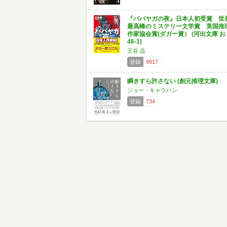
『ババヤガの夜』日本人初受賞 世
最高峰のミステリー文学賞 英国推
作家協会賞(ダガー賞） (河出文庫 お
46-1)
王谷 晶
登録
9917
瞬きすら許さない (創元推理文庫)
ジョー・キャラハン
登録
734