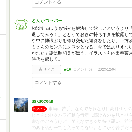
とんかつラバー
相談するほうも悩みを解決して欲しいというより
返してみろ！」ととっておきの持ちネタを披露し
な中に博識ぶりを織り交ぜた返答をしたり、上方
もさんのセンスにクスッとなる。今ではありえな
かれた」話は昭和臭が漂う。イラストも内田春菊
時代を感じる。
ナイス
★16
コメント(
0
)
2023/12/04
集
askaocean
本当に苦手。なんでそれなりに高評価なの
ネタバレ
じさんのセクハラ行動を肯定し続けるのを見させ
書なのだろうけど、笑えなすぎる気持ち悪い。前
-
のある話が来ても入ってこない。とにかく苦手だ