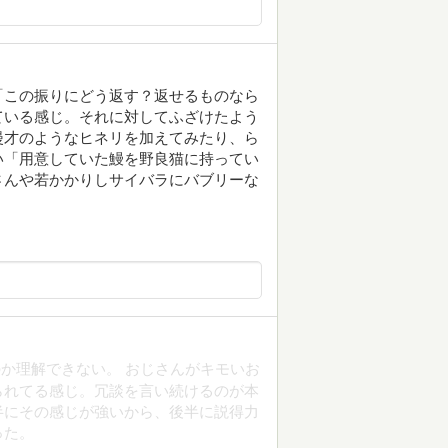
「この振りにどう返す？返せるものなら
ている感じ。それに対してふざけたよう
漫才のようなヒネリを加えてみたり、ら
い「用意していた鰻を野良猫に持ってい
さんや若かかりしサイバラにバブリーな
か理解できない。 おじさんがキモいお
られてる感じ。冗談を言い続けるのが本
半にその感じが強いから、後半に説得力
った。