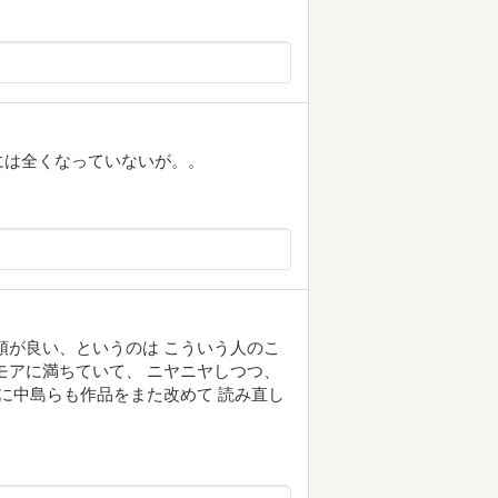
には全くなっていないが。。
頭が良い、というのは こういう人のこ
モアに満ちていて、 ニヤニヤしつつ、
機に中島らも作品をまた改めて 読み直し