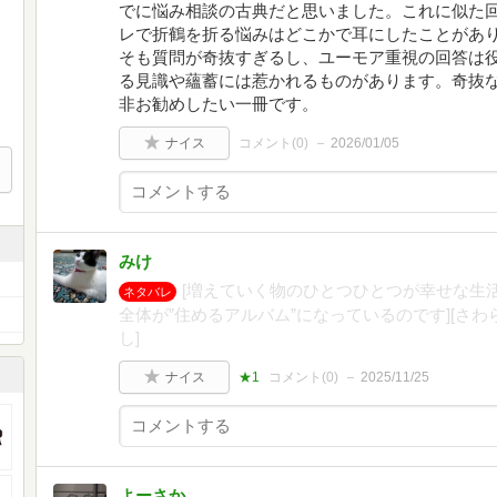
でに悩み相談の古典だと思いました。これに似た
レで折鶴を折る悩みはどこかで耳にしたことがあ
そも質問が奇抜すぎるし、ユーモア重視の回答は
る見識や蘊蓄には惹かれるものがあります。奇抜
非お勧めしたい一冊です。
ナイス
コメント(
0
)
2026/01/05
みけ
[増えていく物のひとつひとつが幸せな生
ネタバレ
全体が”住めるアルバム”になっているのです][さ
し]
ナイス
★1
コメント(
0
)
2025/11/25
よーさか