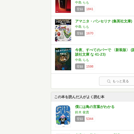
中島 らも
登録
1841
アマニタ・パンセリナ (集英社文庫)
中島 らも
登録
1670
今夜、すべてのバーで 〈新装版〉 (
談社文庫 な 41-23)
中島 らも
登録
1598
もっと見る
この本を読んだ人がよく読む本
僕には鳥の言葉がわかる
鈴木 俊貴
登録
5344