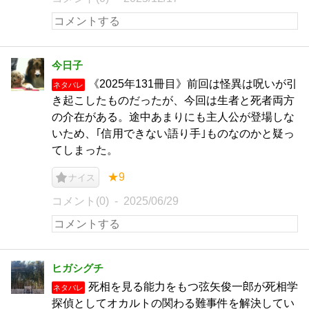
今日子
《2025年131冊目》前回は怪異は呪いが引
ネタバレ
き起こしたものだったが、今回は生者と死者両方
の介在がある。途中あまりにも主人公が登場しな
いため、｢信用できない語り手｣ものなのかと疑っ
てしまった。
★9
ナイス
コメント(0)
2025/06/29
ヒガシグチ
死相を見る能力をもつ弦矢俊一郎が死相学
ネタバレ
探偵としてオカルトの関わる難事件を解決してい