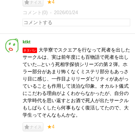
★4
ナイス
コメント(0)
2026/01/24
ktkt
大学寮でスクエアを行なって死者を出した
ネタバレ
サークルは、実は前年度にも百物語で死者を出し
ていた...という死相学探偵シリーズの第２弾。ホ
ラー部分があまり怖くなくミステリ部分もあっさ
り目に感じ、一作目よりリーダビリティがあがっ
ていることも作用して淡泊な印象。オカルト儀式
にこだわる理由がよくわからなかったが、自分の
大学時代を思い返すとお酒で死人が出たサークル
もしばらくしたら何事もなく復活してたので、大
学生ってそんなもんかな。
★4
ナイス