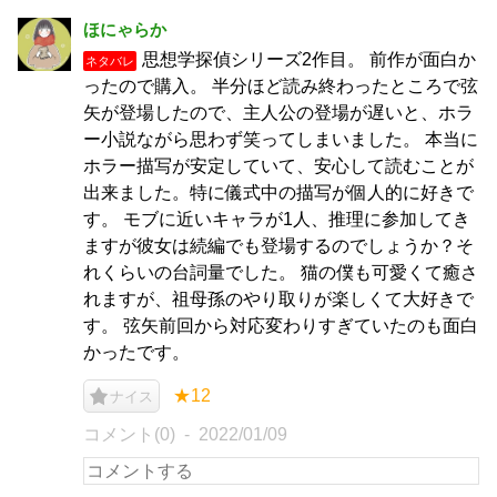
ほにゃらか
思想学探偵シリーズ2作目。 前作が面白か
ネタバレ
ったので購入。 半分ほど読み終わったところで弦
矢が登場したので、主人公の登場が遅いと、ホラ
ー小説ながら思わず笑ってしまいました。 本当に
ホラー描写が安定していて、安心して読むことが
出来ました。特に儀式中の描写が個人的に好きで
す。 モブに近いキャラが1人、推理に参加してき
ますが彼女は続編でも登場するのでしょうか？そ
れくらいの台詞量でした。 猫の僕も可愛くて癒さ
れますが、祖母孫のやり取りが楽しくて大好きで
す。 弦矢前回から対応変わりすぎていたのも面白
かったです。
★12
ナイス
コメント(0)
2022/01/09