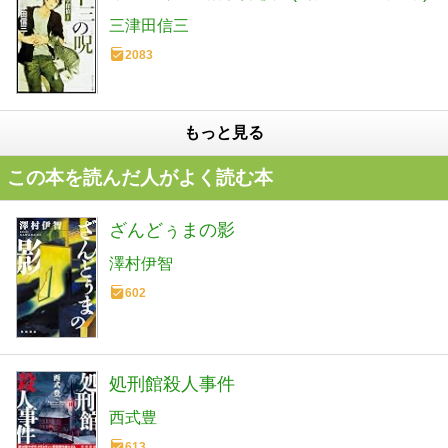
三津田信三
2083
もっと見る
この本を読んだ人がよく読む本
ざんどぅまの影
澤村伊智
602
処刑館殺人事件
西式豊
613