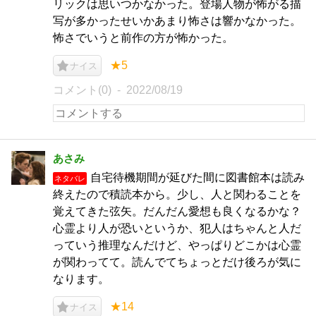
リックは思いつかなかった。登場人物が怖がる描
写が多かったせいかあまり怖さは響かなかった。
怖さでいうと前作の方が怖かった。
★5
ナイス
コメント(0)
2022/08/19
あさみ
自宅待機期間が延びた間に図書館本は読み
ネタバレ
終えたので積読本から。少し、人と関わることを
覚えてきた弦矢。だんだん愛想も良くなるかな？
心霊より人が恐いというか、犯人はちゃんと人だ
っていう推理なんだけど、やっぱりどこかは心霊
が関わってて。読んでてちょっとだけ後ろが気に
なります。
★14
ナイス