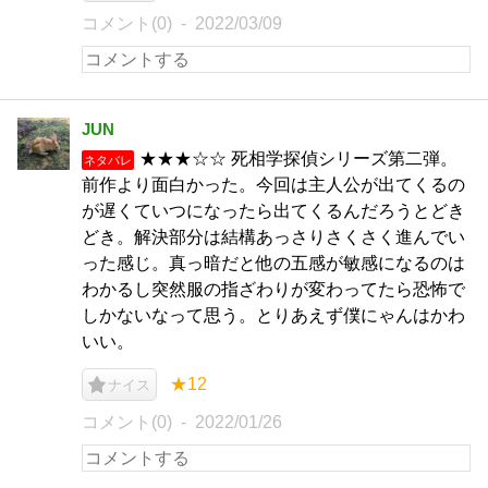
コメント(0)
2022/03/09
JUN
★★★☆☆ 死相学探偵シリーズ第二弾。
ネタバレ
前作より面白かった。今回は主人公が出てくるの
が遅くていつになったら出てくるんだろうとどき
どき。解決部分は結構あっさりさくさく進んでい
った感じ。真っ暗だと他の五感が敏感になるのは
わかるし突然服の指ざわりが変わってたら恐怖で
しかないなって思う。とりあえず僕にゃんはかわ
いい。
★12
ナイス
コメント(0)
2022/01/26