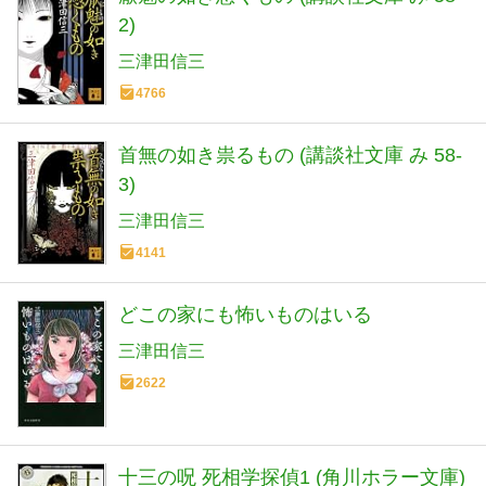
2)
三津田信三
4766
首無の如き祟るもの (講談社文庫 み 58-
3)
三津田信三
4141
どこの家にも怖いものはいる
三津田信三
2622
十三の呪 死相学探偵1 (角川ホラー文庫)