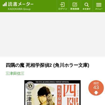
ログイン
新規登録
本を探
四隅の魔 死相学探偵2 (角川ホラー文庫)
三津田信三
感想
43