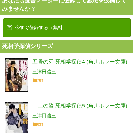
あなたも読書メーターに登録して感想を投稿して
みませんか？
今すぐ登録する（無料）
死相学探偵シリーズ
五骨の刃 死相学探偵4 (角川ホラー文庫)
三津田信三
789
十二の贄 死相学探偵5 (角川ホラー文庫)
三津田信三
633