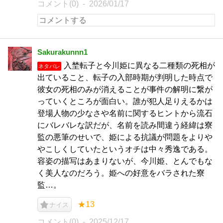
コメント(0)
2026/01/17
Sakurakunnn1
入埜転子と今川姫に異なる二種類の死相が
ネタバレ
出ていること、転子の入部時期が判明した時点で
彼女の死相のみが消えることが事件の解明に繋が
っていくところが面白い。誰が犯人足りえるかは
登場人物の少なさや名前に関するヒントから流石
にバレバレな訳だが、名前を読み間違う経緯は寮
監の悪筆のせいで、姫による抗議が問題をよりや
やこしくしていたというオチは中々秀逸である。
容姿の描写はあまりないが、今川姫、とんでもな
く美人なのだろう。姫への好意をバラされた寮
監…。
★13
ナイス
コメント(0)
2025/12/17