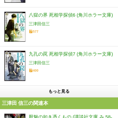
八獄の界 死相学探偵6 (角川ホラー文庫)
三津田信三
577
九孔の罠 死相学探偵7 (角川ホラー文庫)
三津田信三
400
もっと見る
三津田 信三の関連本
厭魅の如き憑くもの (講談社文庫 み 58-