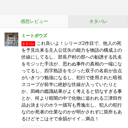
感想レビュー
ネタバレ
ミートボウズ
これ良いよ！シリーズ2作目で、他人の死
ネタバレ
を予見出来る主人公弦矢の能力を物語の構成上の
伏線にしてるし、部長戸村の部への勧誘する氏名
をモジッた手法が、思わぬ事件の真相の一端にな
ってるし、四字熟語をモジった双子の名前が合点
がいきつつ勉強になるし、犯行で使用された暗視
スコープが前半に絶妙な伏線が入っていたりと
か、田崎の鑑識結果がよく考えると切なすぎる事
とか、何より暗闇の中で化物に追われる三津田作
品お決まりのホラー描写も秀逸出し、犯人の犯行
なのか死者の仕業なのかが明かされずに箇所もあ
るけどそこはそで余韻がイイ…満点！