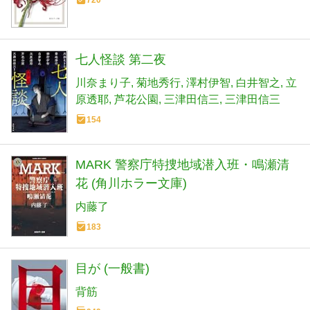
720
七人怪談 第二夜
川奈まり子
菊地秀行
澤村伊智
白井智之
立
原透耶
芦花公園
三津田信三
三津田信三
154
MARK 警察庁特捜地域潜入班・鳴瀬清
花 (角川ホラー文庫)
内藤了
183
目が (一般書)
背筋