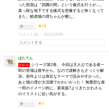
った部員は『四隅の間』という儀式を行うが…。
真っ暗な地下でする儀式を想像すると怖くなって
きた。鯖虎猫の僕ちゃんが癒し。
★18
ナイス
コメント(0)
2022/12/09
ほたてん
シリーズ第2巻。 今回は主人公である俊一
ネタバレ
郎の登場は後半から。なので謎解きもさっくり解
決。前作よりは身近なテーマで読みやすかった。
あと猫の僕が大活躍でかわいかった！ 無愛想な俊
一郎のイメージ的に、新装版?よりきたがわさん
のイラストに近い気がする。
★5
ナイス