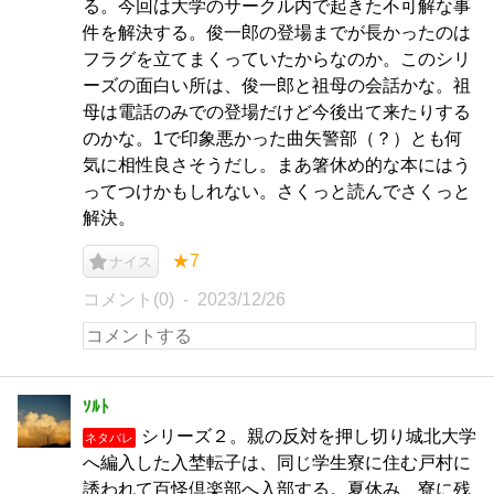
る。今回は大学のサークル内で起きた不可解な事
件を解決する。俊一郎の登場までが長かったのは
フラグを立てまくっていたからなのか。このシリ
ーズの面白い所は、俊一郎と祖母の会話かな。祖
母は電話のみでの登場だけど今後出て来たりする
のかな。1で印象悪かった曲矢警部（？）とも何
気に相性良さそうだし。まあ箸休め的な本にはう
ってつけかもしれない。さくっと読んでさくっと
解決。
★7
ナイス
コメント(0)
2023/12/26
ｿﾙﾄ
シリーズ２。親の反対を押し切り城北大学
ネタバレ
へ編入した入埜転子は、同じ学生寮に住む戸村に
誘われて百怪倶楽部へ入部する。夏休み、寮に残