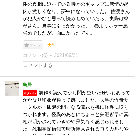
件の真相に迫っている時とのギャップに感情の起
伏が激しくなり、夢中になっていった。 佐渡さん
が犯人かなと思って読み進めていたら、実際は寮
母さん。見事に引っかかった。 1巻よりホラー感
強めでしたが、面白かったです。
★5
ナイス
コメント(0)
2021/09/21
鳥居
前作を読んで少し間が空いたせいもあって
ネタバレ
かかなり印象が違って感じました。大学の怪奇サ
ークルが「四隅の間」なる儀式を機に怪異に取り
つかれます。怪異のあとにちょっと矢継ぎ早に真
相が明かされていきやや呆気なく感じられまし
た。死相学探偵側で時折挿入されるコミカルなや