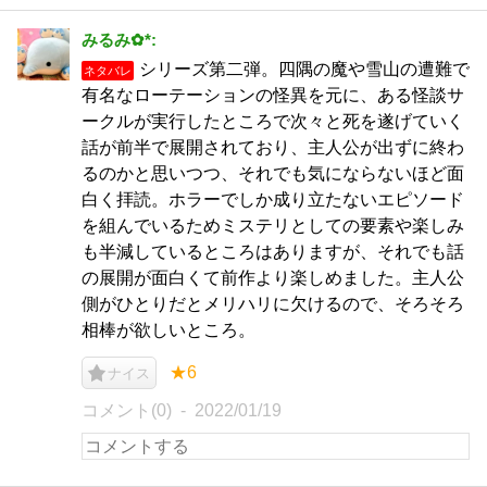
みるみ✿*:
シリーズ第二弾。四隅の魔や雪山の遭難で
ネタバレ
有名なローテーションの怪異を元に、ある怪談サ
ークルが実行したところで次々と死を遂げていく
話が前半で展開されており、主人公が出ずに終わ
るのかと思いつつ、それでも気にならないほど面
白く拝読。ホラーでしか成り立たないエピソード
を組んでいるためミステリとしての要素や楽しみ
も半減しているところはありますが、それでも話
の展開が面白くて前作より楽しめました。主人公
側がひとりだとメリハリに欠けるので、そろそろ
相棒が欲しいところ。
★6
ナイス
コメント(0)
2022/01/19