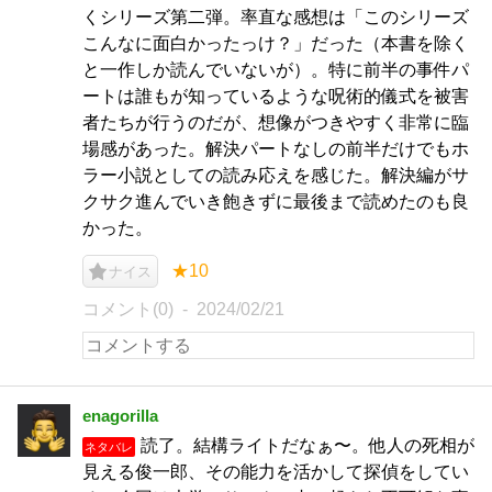
くシリーズ第二弾。率直な感想は「このシリーズ
こんなに面白かったっけ？」だった（本書を除く
と一作しか読んでいないが）。特に前半の事件パ
ートは誰もが知っているような呪術的儀式を被害
者たちが行うのだが、想像がつきやすく非常に臨
場感があった。解決パートなしの前半だけでもホ
ラー小説としての読み応えを感じた。解決編がサ
クサク進んでいき飽きずに最後まで読めたのも良
かった。
★10
ナイス
コメント(0)
2024/02/21
enagorilla
読了。結構ライトだなぁ〜。他人の死相が
ネタバレ
見える俊一郎、その能力を活かして探偵をしてい