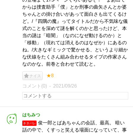
からは捜査助手「僕」とか刑事の曲矢さんとか婆
ちゃんとの掛け合いがあって面白さも出てくるけ
ど。/『四隅の魔』ってタイトルだから不気味な儀
式のことを深めて謎を解くのかと思ったけど、本
当の謎は「暗闇」（なのになぜ動けるのか）と
「移動」（現れては消えるのはなぜか）にあるの
ね。/大きなギミックで驚かせる、というより細か
な伏線をたくさん組み合わせるタイプの作家さん
なのかな。前巻と合わせて読むと。
★8
ナイス
コメント(0)
2021/09/26
はちみつ
俊一郎とばあちゃんの会話、最高。 暗い
ネタバレ
話の中で、くすっと笑える場面になっていて、事