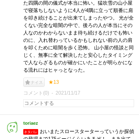
た四隅の間の儀式が本当に怖い。猛吹雪の山小屋
で寝落ちしないように4人が4隅に立って順番に肩
を叩き続けることが出来てしまったやつ。 光が全
くない完全な暗闇の中で、後ろの人が本当にその
人なのかわからないまま待ち続けるだけでも怖い
のに、入れ替わっているかもしれない前の人の肩
を叩くために暗闇を歩く恐怖。 山小屋の怪談と同
じく、無事に全て解決したと安心したタイミング
で人ならざるものが確かにいたことが明らかにな
る流れにはヒャっとなった。
★13
ナイス
コメント(0)
2021/11/17
toriaez
おいまたスロースターターっていうか探偵
ネタバレ
の登場まで175ページくらいあるぞ！ まあ出て