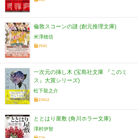
倫敦スコーンの謎 (創元推理文庫)
米澤穂信
2541
一次元の挿し木 (宝島社文庫 『このミ
ス』大賞シリーズ)
松下龍之介
23412
ととはり屋敷 (角川ホラー文庫)
澤村伊智