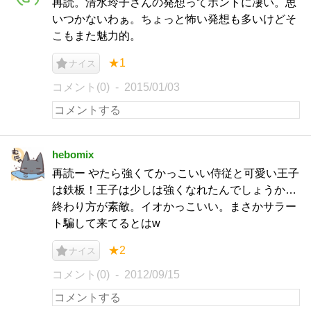
再読。清水玲子さんの発想ってホントに凄い。思
いつかないわぁ。ちょっと怖い発想も多いけどそ
こもまた魅力的。
★1
ナイス
コメント(0)
2015/01/03
hebomix
再読ー やたら強くてかっこいい侍従と可愛い王子
は鉄板！王子は少しは強くなれたんでしょうか…
終わり方が素敵。イオかっこいい。まさかサラー
ト騙して来てるとはw
★2
ナイス
コメント(0)
2012/09/15