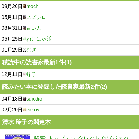
09月26日
mochi
05月11日
スズシロ
08月31日
古い人
05月25日
ねこにゃ😼
01月29日
むぎ
積読中の読書家最新1件(1)
12月11日
蝶子
読みたい本に登録した読書家最新2件(2)
04月18日
suicdio
02月20日
exsoy
清水 玲子の関連本
秘密: トップ・シ-クレット (1) (ジェッ