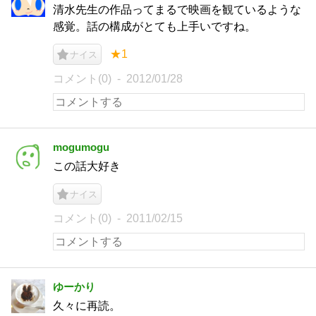
清水先生の作品ってまるで映画を観ているような
感覚。話の構成がとても上手いですね。
★1
ナイス
コメント(0)
2012/01/28
mogumogu
この話大好き
ナイス
コメント(0)
2011/02/15
ゆーかり
久々に再読。