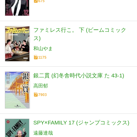
675
ファミレス行こ。 下 (ビームコミック
ス)
和山やま
1175
銀二貫 (幻冬舎時代小説文庫 た 43-1)
高田郁
7903
SPY×FAMILY 17 (ジャンプコミックス)
遠藤達哉