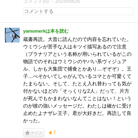
コメント(0)
2025/09/26
yamomerkは本を読む
蔵書再読。大昔に読んだので内容を忘れていた。
ウミウシが苦手な人はキツイ描写あるので注意
（プラナリアという名称が用いられているがこの
物語でのそれはウミウシのヤバい系ヴィジュア
ル、しかも大集団で捕食とかあり…ぞぞぞ）。王
子…べそかいてしゃがんでいるコマとか可愛くて
たまらない。そして、たとえ入れ替わっても気が
付かないほどの「そっくりな2人」だって、片方
が死んでもかまわないなんてことはない！という
のが彼の強いメッセージだ。わたしは確かに受け
止めたよナザレ王子。君が大好きだ。再読して良
かった。
★7
ナイス