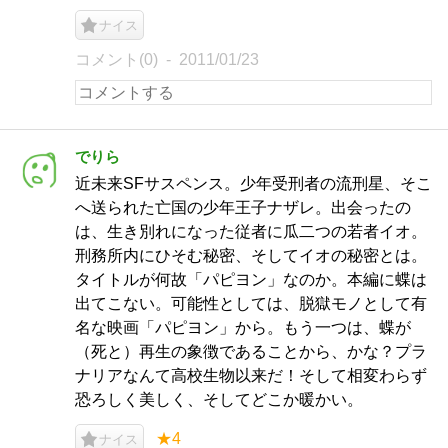
ナイス
コメント(0)
2011/01/23
でりら
近未来SFサスペンス。少年受刑者の流刑星、そこ
へ送られた亡国の少年王子ナザレ。出会ったの
は、生き別れになった従者に瓜二つの若者イオ。
刑務所内にひそむ秘密、そしてイオの秘密とは。
タイトルが何故「パピヨン」なのか。本編に蝶は
出てこない。可能性としては、脱獄モノとして有
名な映画「パピヨン」から。もう一つは、蝶が
（死と）再生の象徴であることから、かな？プラ
ナリアなんて高校生物以来だ！そして相変わらず
恐ろしく美しく、そしてどこか暖かい。
★4
ナイス