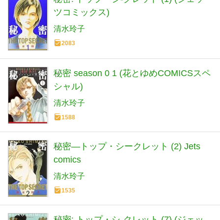
ツコミックス)
清水玲子
2083
秘密 season 0 1 (花とゆめCOMICSスペ
シャル)
清水玲子
1588
秘密―トップ・シークレット (2) Jets
comics
清水玲子
1535
秘密: トップ・シ-クレット (7) (ジェッ