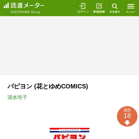
ログイン
新規登録
本を探
パピヨン (花とゆめCOMICS)
清水玲子
感想
18