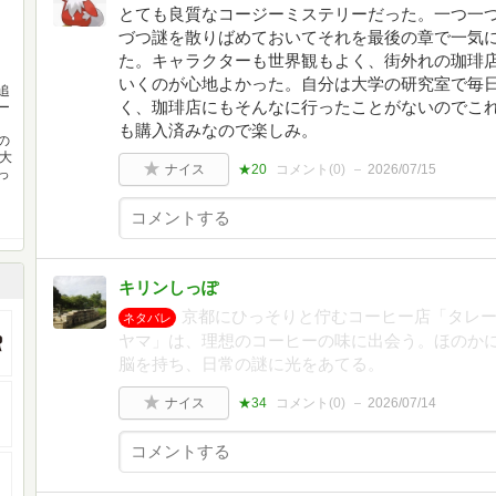
とても良質なコージーミステリーだった。一つ一
づつ謎を散りばめておいてそれを最後の章で一気
た。キャラクターも世界観もよく、街外れの珈琲
いくのが心地よかった。自分は大学の研究室で毎
追
く、珈琲店にもそんなに行ったことがないのでこ
ー
も購入済みなので楽しみ。
の
大
ナイス
★20
コメント(
0
)
2026/07/15
っ
キリンしっぽ
京都にひっそりと佇むコーヒー店「タレ
ネタバレ
ヤマ」は、理想のコーヒーの味に出会う。ほのか
脳を持ち、日常の謎に光をあてる。
ナイス
★34
コメント(
0
)
2026/07/14