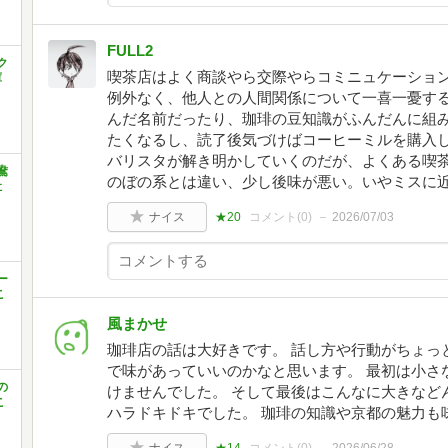
FULL2
ク
喫茶店はよく商談やら交際やらコミニュケーショ
庫
例外なく、他人との人間関係について一喜一憂す
んだ名前だったり、珈琲の豆知識がふんだんに組
たくなるし、読了後気づけばコーヒーミルを購入
バリスタが解き明かしていくのだが、よくある喫
鴦
のぼの系とは違い、少し後味が悪い。いやミスに
社
ナイス
★20
コメント(
0
)
2026/07/03
ー
こ
風まかせ
珈琲店の話は大好きです。 話し方や行動がちょっ
で味があっていいのかなと思います。 最初は小さ
の
けませんでした。 そして最後はこんなに大きなど
こ
ハラドキドキでした。 珈琲の知識や京都の魅力も