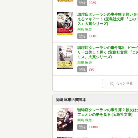
登録
2239
珈琲店タレーランの事件簿 8 願いを
えるマキアート (宝島社文庫 『この
ス』大賞シリーズ)
岡崎 琢磨
登録
1710
珈琲店タレーランの事件簿9 ピー
リーは美しく輝く (宝島社文庫 『こ
ミス』大賞シリーズ)
岡崎 琢磨
登録
790
もっと見る
岡崎 琢磨の関連本
珈琲店タレーランの事件簿 2 彼女は
フェオレの夢を見る (宝島社文庫)
岡崎 琢磨
登録
11388