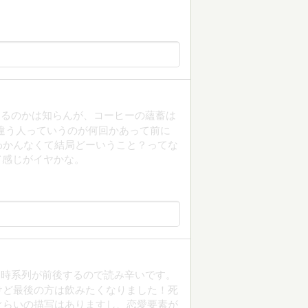
あるのかは知らんが、コーヒーの蘊蓄は
違う人っていうのが何回かあって前に
わかんなくて結局どーいうこと？ってな
て感じがイヤかな。
と時系列が前後するので読み辛いです。
けど最後の方は飲みたくなりました！死
ぐらいの描写はありますし、恋愛要素が