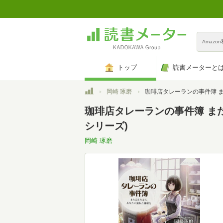
Amazo
トップ
読書メーターと
トップ
岡崎 琢磨
珈琲店タレーランの事件簿 また会えたなら、あなたの淹れた珈琲を (宝島社文庫 『このミス
珈琲店タレーランの事件簿 ま
シリーズ)
岡崎 琢磨