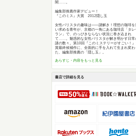
闇……。
編集部推薦作家デビュー！
『このミス』大賞 2012隠し玉
女性バリスタの趣味は――謎解き！理想の珈琲を
い求める青年が、京都の一角にある珈琲店「タレ
ラン」で、のっぴきならない状況に巻き込まれ
て……。魅惑的な女性バリスタが解き明かす日常
謎の数々。第10回『このミステリーがすごい！』
賞最終候補作に、全面的に手を入れて生まれ変わ
た、編集部推薦の「隠し玉」。
あらすじ・内容をもっと見る
書店で詳細を見る