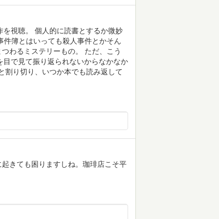
本作を視聴。 個人的に読書とするか微妙
事件簿とはいっても殺人事件とかそん
つわるミステリーもの。 ただ、こう
文字を目で見て振り返られないからなかなか
ものと割り切り、いつか本でも読み返して
に起きても困りますしね。珈琲店こそ平