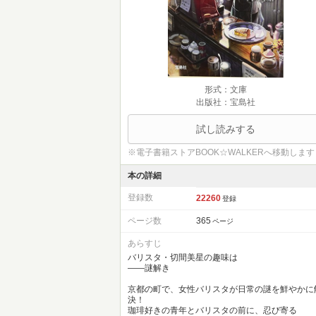
形式：文庫
出版社：宝島社
試し読みする
※電子書籍ストアBOOK☆WALKERへ移動します
本の詳細
登録数
22260
登録
ページ数
365
ページ
あらすじ
バリスタ・切間美星の趣味は
――謎解き
京都の町で、女性バリスタが日常の謎を鮮やかに
決！
珈琲好きの青年とバリスタの前に、忍び寄る