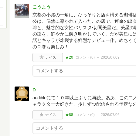
こうよう
京都の小路の一角に、ひっそりと店を構える珈琲
公は、偶然に導かれて入ったこの店で、運命の出
琲と、魅惑的な女性バリスタ•切間美星だ。美星の
の謎を、鮮やかに解き明かしていく。だが美星に
話とキャラが炸裂する鮮烈なデビュー作。めちゃく
の２巻も楽しみ！
ナイス
★20
コメント(
0
)
2026/07/09
D
audibleにて１０年以上ぶりに再読。ああ、こ
ャラクター大好きだ。少しずつ配信される予定な
ナイス
★88
コメント(
0
)
2026/07/06