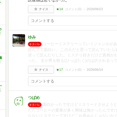
乱
ナイス
★14
コメント(
0
)
2026/06/23
ク
庫
ゆみ
コーヒーミステリーっていうジャンルが
ネタバレ
読んでて面白い。 この人だと思って読んでいたら
戻って読んだりした。ミステリ好きだけど真相が
鴦
った。 女が男を殴る(ひっぱたく)のは許されるっ
社
ナイス
★17
コメント(
0
)
2026/06/14
ー
こ
つばめ
面白かったですけどミスリードさせよう
ネタバレ
ただコーヒーの要素が多く興味は無かったんです
なないミステリーですけどこれ死ぬんじゃないか