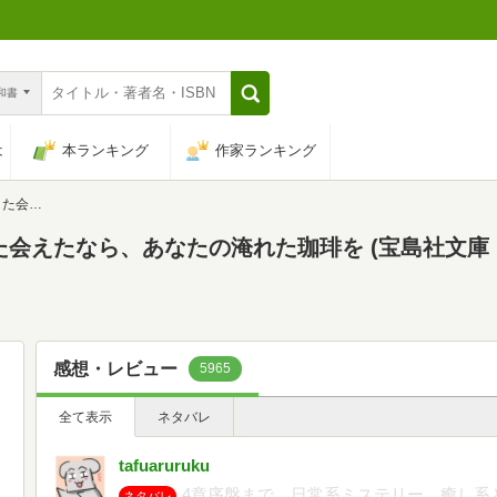
n和書
は
本ランキング
作家ランキング
』大賞シリーズ)
た会えたなら、あなたの淹れた珈琲を (宝島社文庫
感想・レビュー
5965
全て表示
ネタバレ
tafuaruruku
4章序盤まで。日常系ミステリー。癒し系
ネタバレ