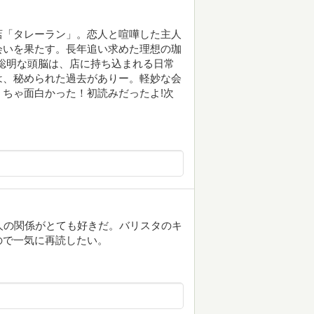
店「タレーラン」。恋人と喧嘩した主人
会いを果たす。長年追い求めた理想の珈
聡明な頭脳は、店に持ち込まれる日常
は、秘められた過去がありー。軽妙な会
ちゃ面白かった！初読みだったよ!次
の二人の関係がとても好きだ。バリスタのキ
ので一気に再読したい。