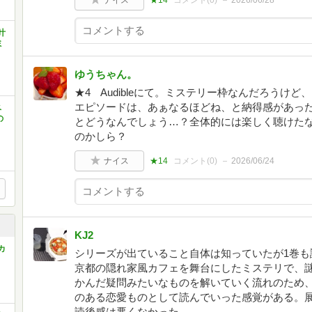
ナイス
★14
コメント(
0
)
2026/06/28
叶
ミ
ゆうちゃん。
★4 Audibleにて。ミステリー枠なんだろうけ
エピソードは、あぁなるほどね、と納得感があっ
ベ
の
とどうなんでしょう…？全体的には楽しく聴けた
のかしら？
ナイス
★14
コメント(
0
)
2026/06/24
KJ2
カ
シリーズが出ていること自体は知っていたが1巻も
京都の隠れ家風カフェを舞台にしたミステリで、
かんだ疑問みたいなものを解いていく流れのため
のある恋愛ものとして読んでいった感覚がある。
読後感は悪くなかった