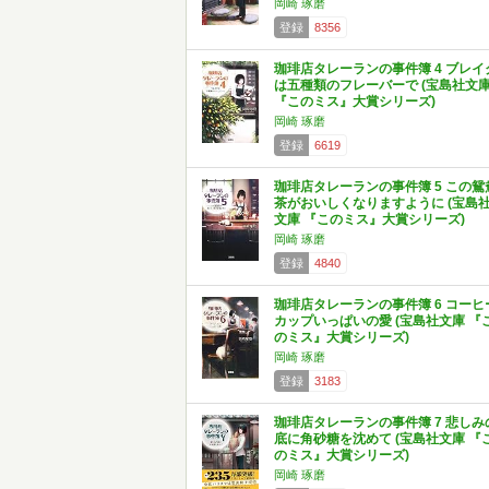
岡崎 琢磨
登録
8356
珈琲店タレーランの事件簿 4 ブレイ
は五種類のフレーバーで (宝島社文
『このミス』大賞シリーズ)
岡崎 琢磨
登録
6619
珈琲店タレーランの事件簿 5 この鴛
茶がおいしくなりますように (宝島
文庫 『このミス』大賞シリーズ)
岡崎 琢磨
登録
4840
珈琲店タレーランの事件簿 6 コーヒ
カップいっぱいの愛 (宝島社文庫 『
のミス』大賞シリーズ)
岡崎 琢磨
登録
3183
珈琲店タレーランの事件簿 7 悲しみ
底に角砂糖を沈めて (宝島社文庫 『
のミス』大賞シリーズ)
岡崎 琢磨