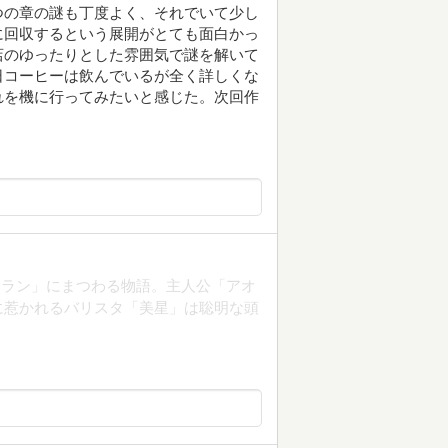
つの章の謎も丁度よく、それでいて少し
に回収するという展開がとても面白かっ
店のゆったりとした雰囲気で謎を解いて
日コーヒーは飲んでいるが全く詳しくな
れを機に行ってみたいと感じた。次回作
ーラン」にまつわる物語。主人公「アオ
に惹かれるバリスタ「美星」は聡明な頭