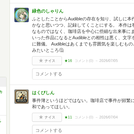
緑色のしゃりん
ふとしたことからAudibleの存在を知り、試しに
かなと思いつつ、記録してくことにする。 本作は
なものではなく、珈琲店を中心に些細な出来事にま
いった作品になるとAudibleとの相性は悪く、
に難儀。 Audibleはあくまでも雰囲気を楽しむ
みたいところ🤔
ナイス
★16
コメント(
0
)
2026/07/05
カ
はくびしん
事件簿というほどではない。珈琲店で事件が頻繁
和であってほしい。
ナイス
★11
コメント(
0
)
2026/07/04
乱