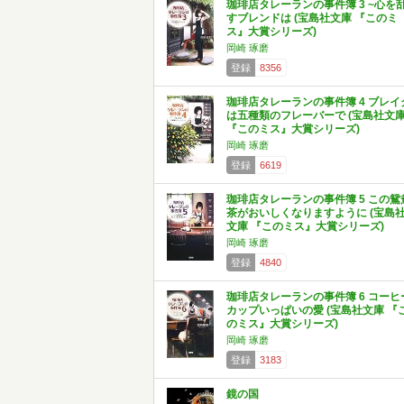
珈琲店タレーランの事件簿 3 ~心を
すブレンドは (宝島社文庫 『このミ
ス』大賞シリーズ)
岡崎 琢磨
登録
8356
珈琲店タレーランの事件簿 4 ブレイ
は五種類のフレーバーで (宝島社文
『このミス』大賞シリーズ)
岡崎 琢磨
登録
6619
珈琲店タレーランの事件簿 5 この鴛
茶がおいしくなりますように (宝島
文庫 『このミス』大賞シリーズ)
岡崎 琢磨
登録
4840
珈琲店タレーランの事件簿 6 コーヒ
カップいっぱいの愛 (宝島社文庫 『
のミス』大賞シリーズ)
岡崎 琢磨
登録
3183
鏡の国