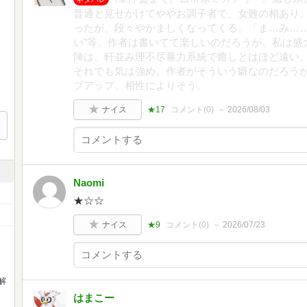
普通と見せかけてややお調子者で、女難の相あり
ったが、段々やかましくなってくる。「ま…み……
い"等、作者は書いてて楽しいのだろうが、私は盛
陣は、軒並み理不尽暴力系統で癒しとはほど遠い
それでも気は強め。作者がそういう癖なのだろう
ブアップ。相性によりそう。
ナイス
★17
コメント(
0
)
2026/08/03
Naomi
★☆☆
ナイス
★9
コメント(
0
)
2026/07/23
解
はまこー