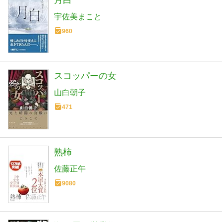
宇佐美まこと
960
スコッパーの女
山白朝子
471
熟柿
佐藤正午
9080