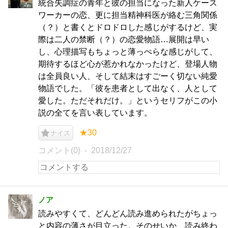
統合失調症の青年と彼の担当になった新人ケース
ワーカーの恋、更に担当精神科医が絡む三角関係
（？）と書くとドロドロした感じがするけど、実
際は二人の禁断（？）の恋愛物語…展開は早い
し、心理描写もちょっと薄っぺらな感じがして、
期待するほど心が惹かれなかったけど、登場人物
は全員良い人、そして結末はすごーく切ない純愛
物語でした。「彼を患者として出なく、人として
愛した。ただそれだけ。」というセリフがこの小
説の全てを言い表しています。
★30
ナイス
コメント(0)
2018/12/27
ノア
読みやすくて、どんどん読み進められたがちょっ
と内容の薄さが目立った。そのせいか、読み終わ