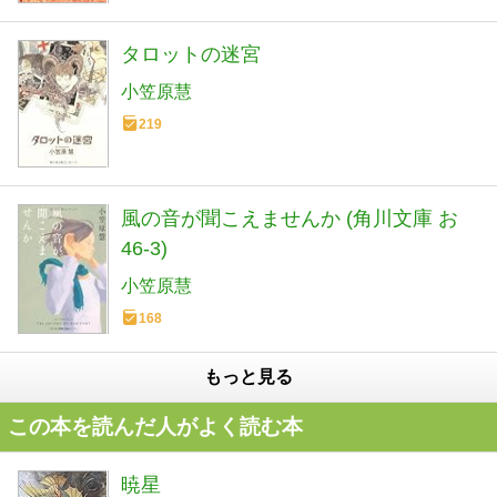
タロットの迷宮
小笠原慧
219
風の音が聞こえませんか (角川文庫 お
46-3)
小笠原慧
168
もっと見る
この本を読んだ人がよく読む本
暁星