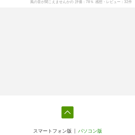
風の音が聞こえませんか
の
評価
78
％
感想・レビュー
32
件
スマートフォン版
パソコン版