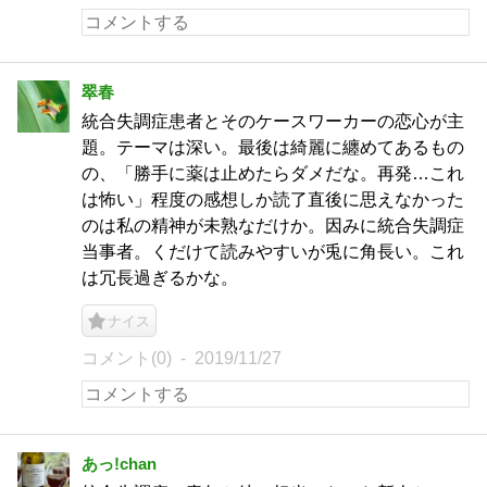
翠春
統合失調症患者とそのケースワーカーの恋心が主
題。テーマは深い。最後は綺麗に纏めてあるもの
の、「勝手に薬は止めたらダメだな。再発…これ
は怖い」程度の感想しか読了直後に思えなかった
のは私の精神が未熟なだけか。因みに統合失調症
当事者。くだけて読みやすいが兎に角長い。これ
は冗長過ぎるかな。
ナイス
コメント(0)
2019/11/27
あっ!chan