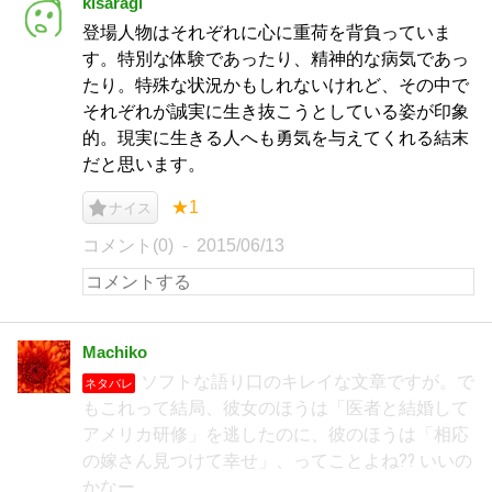
kisaragi
登場人物はそれぞれに心に重荷を背負っていま
す。特別な体験であったり、精神的な病気であっ
たり。特殊な状況かもしれないけれど、その中で
それぞれが誠実に生き抜こうとしている姿が印象
的。現実に生きる人へも勇気を与えてくれる結末
だと思います。
★1
ナイス
コメント(0)
2015/06/13
Machiko
ソフトな語り口のキレイな文章ですが。で
ネタバレ
もこれって結局、彼女のほうは「医者と結婚して
アメリカ研修」を逃したのに、彼のほうは「相応
の嫁さん見つけて幸せ」、ってことよね⁇ いいの
かなー