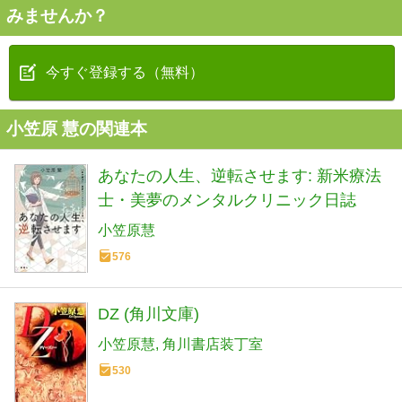
みませんか？
今すぐ登録する（無料）
小笠原 慧の関連本
あなたの人生、逆転させます: 新米療法
士・美夢のメンタルクリニック日誌
小笠原慧
576
DZ (角川文庫)
小笠原慧
角川書店装丁室
530