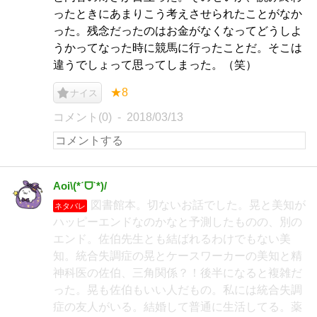
ったときにあまりこう考えさせられたことがなか
った。残念だったのはお金がなくなってどうしよ
うかってなった時に競馬に行ったことだ。そこは
違うでしょって思ってしまった。（笑）
★8
ナイス
コメント(0)
2018/03/13
Aoi\(*ˊᗜˋ*)/
図書館本。切ないお話でした。晃と美知が
ネタバレ
ハッピーエンドなのかなと予測したものの、別の
エンド。佐伯先生とも結ばれるわけでもない美
知。統合失調症の晃とケースワーカーの美知と精
神科医の佐伯、三角関係？！後半になると複雑だ
った。晃も佐伯もいい人だもの。私には統合失調
症の友人がいる。結婚して普通に生活してる。薬