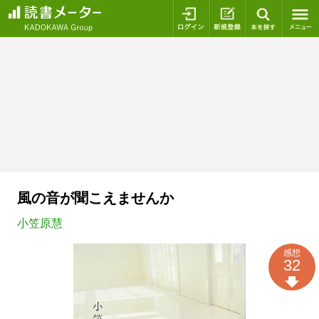
ログイン
新規登録
本を探
風の音が聞こえませんか
小笠原慧
感想
32