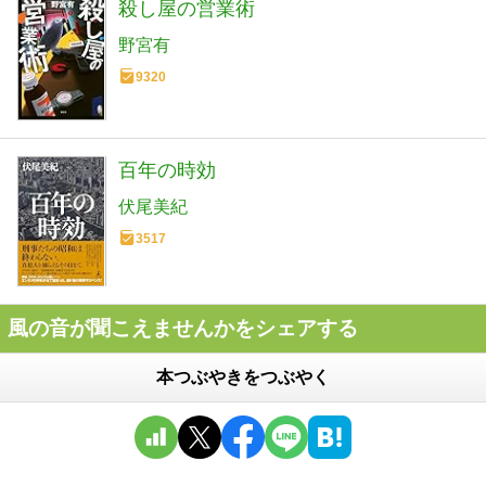
殺し屋の営業術
野宮有
9320
百年の時効
伏尾美紀
3517
風の音が聞こえませんかをシェアする
本つぶやきをつぶやく