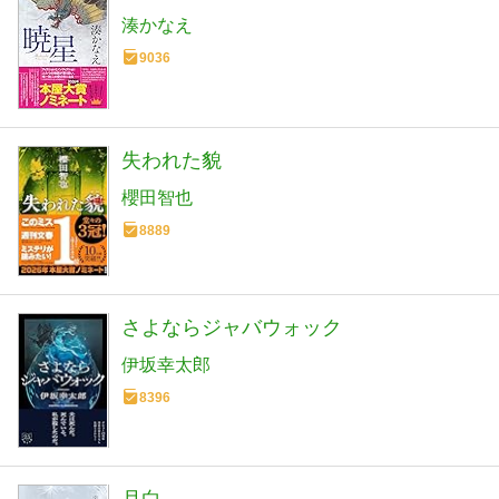
湊かなえ
9036
失われた貌
櫻田智也
8889
さよならジャバウォック
伊坂幸太郎
8396
月白