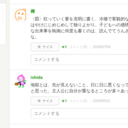
樽
〈図〉狂っていく妻を克明に書く、冷徹で客観的
はやけにじめじめして独りよがり。子どもへの感
な出来事を執拗に何度も書くのは、読んでてうん
な。
ナイス
★9
コメント(
0
)
2026/07/04
ishida
地獄とは、先が見えないこと、日に日に悪くなっ
と思った。主人公に自分が重なるところが多々あ
ナイス
★3
コメント(
0
)
2026/05/21