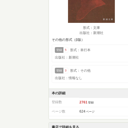
形式：文庫
出版社：新潮社
その他の形式（β版）
形式：単行本
登録
5
出版社：新潮社
形式：その他
登録
3
出版社：情報なし
本の詳細
登録数
2761
登録
ページ数
624
ページ
書店で詳細を見る