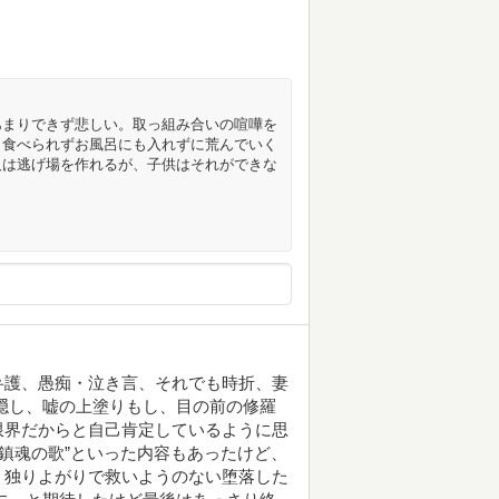
あまりできず悲しい。取っ組み合いの喧嘩を
も食べられずお風呂にも入れずに荒んでいく
人は逃げ場を作れるが、子供はそれができな
弁護、愚痴・泣き言、それでも時折、妻
隠し、嘘の上塗りもし、目の前の修羅
限界だからと自己肯定しているように思
”鎮魂の歌”といった内容もあったけど、
、独りよがりで救いようのない堕落した