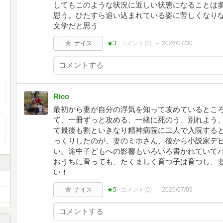
してもこのような状況に近しい状態になることは
思う。ひたすら追い込まれている姿に苦しくなり
文学だと思う
ナイス
★3
コメント(
0
)
2026/07/30
Rico
最初から妻が自分の浮気を知って攻めているとこ
て、一冊ずっと攻める、一緒に死のう、別れよう
て最後も割といきなり精神病院に二人で入院する
っくりしたのが、妻のミホさん、後から小説家デ
い。途中子どもへの影響もいろいろ書かれていて
おうちに育っても、たくましく育つ子は育つし、
い！
ナイス
★5
コメント(
0
)
2026/07/05