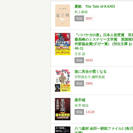
夏帆 The Tale of KAHO
村上春樹
登録
3057
『ババヤガの夜』日本人初受賞 世
最高峰のミステリー文学賞 英国推
作家協会賞(ダガー賞） (河出文庫 お
46-1)
王谷 晶
登録
9933
急に具合が悪くなる
宮野真生子,磯野真穂
登録
2965
黒牢城
米澤 穂信
登録
13128
八つ墓村 金田一耕助ファイル1 (角川