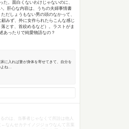
った。面白くないわけじゃないのに、
ない。肝心な内容は、うちの夫婦事情書
。ただしょうもない男の頭のなかって、
に顧みず、外に女作られたらこんな感じ
り落とす、首絞めるなど）。ラストがま
記述あったりで純愛物語なの？
寝床に入れば妻が身体を寄せてきて、自分を
のよね…
えるのは、当事者じゃなくて所詮は他人
（←なんせカテイノジジョウなんて言葉