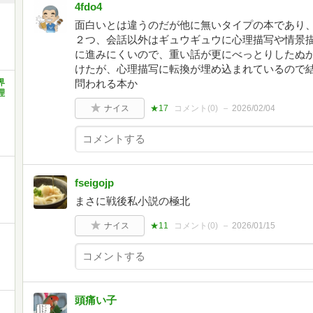
4fdo4
面白いとは違うのだが他に無いタイプの本であり
２つ、会話以外はギュウギュウに心理描写や情景
に進みにくいので、重い話が更にべっとりしたぬ
けたが、心理描写に転換が埋め込まれているので
界
問われる本か
理
ナイス
★17
コメント(
0
)
2026/02/04
fseigojp
まさに戦後私小説の極北
ナイス
★11
コメント(
0
)
2026/01/15
頭痛い子