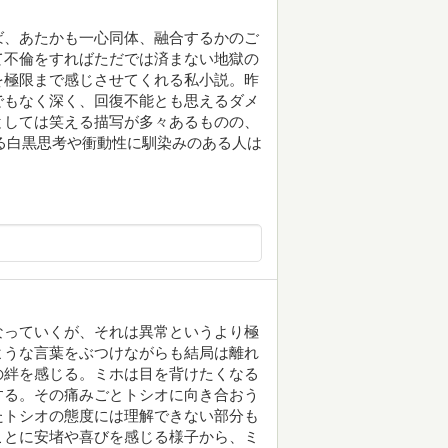
ば、あたかも一心同体、融合するかのご
て不倫をすればただでは済まない地獄の
を極限まで感じさせてくれる私小説。昨
でもなく深く、回復不能とも思えるダメ
としては笑える描写が多々あるものの、
よる白黒思考や衝動性に馴染みのある人は
なっていくが、それは異常というより極
ような言葉をぶつけながらも結局は離れ
の絆を感じる。ミホは目を背けたくなる
する。その痛みごとトシオに向き合おう
たトシオの態度には理解できない部分も
ことに安堵や喜びを感じる様子から、ミ