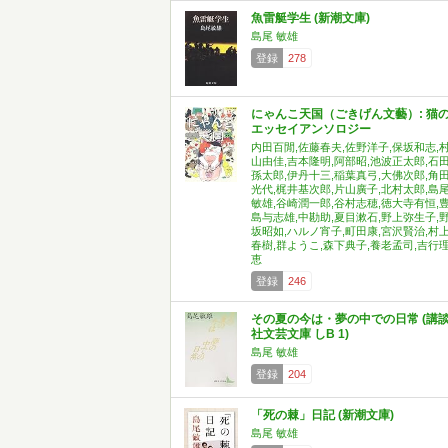
魚雷艇学生 (新潮文庫)
島尾 敏雄
登録
278
にゃんこ天国（ごきげん文藝）: 猫
エッセイアンソロジー
内田百閒,佐藤春夫,佐野洋子,保坂和志,
山由佳,吉本隆明,阿部昭,池波正太郎,石
孫太郎,伊丹十三,稲葉真弓,大佛次郎,角
光代,梶井基次郎,片山廣子,北村太郎,島
敏雄,谷崎潤一郎,谷村志穂,徳大寺有恒,
島与志雄,中勘助,夏目漱石,野上弥生子,
坂昭如,ハルノ宵子,町田康,宮沢賢治,村
春樹,群ようこ,森下典子,養老孟司,吉行
恵
登録
246
その夏の今は・夢の中での日常 (講
社文芸文庫 しB 1)
島尾 敏雄
登録
204
「死の棘」日記 (新潮文庫)
島尾 敏雄