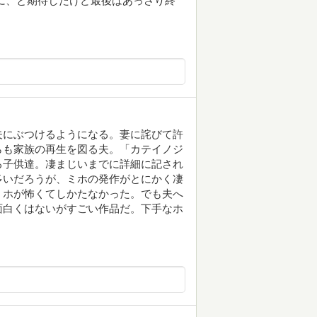
に、と期待したけど最後はあっさり終
夫にぶつけるようになる。妻に詫びて許
らも家族の再生を図る夫。「カテイノジ
る子供達。凄まじいまでに詳細に記され
多いだろうが、ミホの発作がとにかく凄
ミホが怖くてしかたなかった。でも夫へ
面白くはないがすごい作品だ。下手なホ