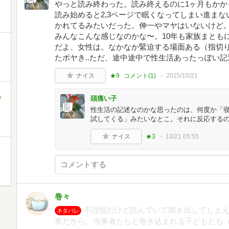
やっと読み終わった。読み終えるのに1ヶ月もかか
読み始めると2,3ページで眠くなってしまい進ま
かれてるみたいだった。伸一やマヤはいないけど
みんなこんな感じなのかな〜。10年も家族まとも
だよ、女性は。なかなか緊迫する場面ある（指切
たボヤき..ただ、途中途中で性生活あったっぽい
ナイス
★9
コメント(
1
)
2025/10/21
中
頭痛い子
性生活の記述なのかな思ったのは、何度か「
試してくる」みたいなとこ。それに反応する
ナイス
★3
10/21 05:55
巻々
不謹慎だけど読んでいて噴き出してしま
ネタバレ
事だから。当事者たちと巻き込まれる子どもたち