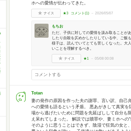
ホへの愛情が伝わってきた。
ナイス
★3
コメント(
1
)
2026/05/07
もちお
ただ、子供に対しての愛情を汲み取ることが
の
したり自殺を仄めかしたりしている中、ご飯
様子は、読んでいてとても苦しくなった。大
村
田
いことを理解するべき。
田
尾
ナイス
★1
05/08 00:08
豊
野
上
理
Totan
談
妻の発作の原因を作った夫の謝罪、言い訳、自己
への愛情も語るという矛盾。 悪あがきして真実を
場から逃げたいために問題を先延ばしして自分も
え呆れてしまった。 解説では贖罪や、妻ミホへの
そのように思うことはできず、陰湿で狂気の女と