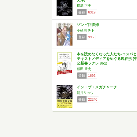
文庫)
横溝 正史
登録
6319
ゾンビ回収婦
小砂川 チト
登録
995
本を読めなくなった人たち-コスパと
テキストメディアをめぐる現在形 (
公新書ラクレ 861)
稲田 豊史
登録
1692
イン・ザ・メガチャーチ
朝井リョウ
登録
22240