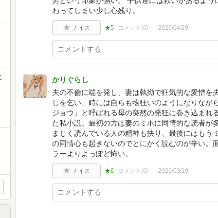
男という印象が強い。 子供達には救いがあるよう
わってしまい少し心残り。
ナイス
★5
コメント(
0
)
2026/04/29
こ
かりぐらし
夫の不倫に端を発し、妻は執拗で狂気的な愛憎を
しを乞い、時には自らも物狂いのようになりなが
ジョウ」と呼ばれる母の突然の発狂に巻き込まれ
た私小説。最初の方は妻のミホに同情的な読者が
まじく読んでいる人の精神も抉り、最後にはもう
の同情心も起きないのでとにかく読むのが辛い。
ラーよりよっぽど怖い。
ナイス
★6
コメント(
0
)
2026/03/19