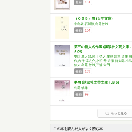
登録
161
（０３５）灰 (百年文庫)
中島敦,石川淳,島尾敏雄
登録
154
第三の新人名作選 (講談社文芸文庫 
J 24)
安岡 章太郎,阿川 弘之,庄野 潤三,遠藤 周
作,吉行 淳之介,小沼 丹,近藤 啓太郎,小島
信夫,島尾 敏雄,三浦 朱門
登録
133
夢屑 (講談社文芸文庫 しB 5)
島尾 敏雄
登録
99
もっと見る
この本を読んだ人がよく読む本