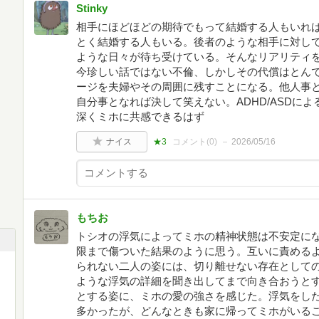
Stinky
相手にほどほどの期待でもって結婚する人もいれ
とく結婚する人もいる。後者のような相手に対し
ような日々が待ち受けている。そんなリアリティ
今珍しい話ではない不倫、しかしその代償はとん
ージを夫婦やその周囲に残すことになる。他人事
自分事となれば決して笑えない。ADHD/ASDに
深くミホに共感できるはず
ナイス
★3
コメント(
0
)
2026/05/16
もちお
トシオの浮気によってミホの精神状態は不安定に
限まで傷ついた結果のように思う。互いに責める
られない二人の姿には、切り離せない存在として
ような浮気の詳細を聞き出してまで向き合おうと
とする姿に、ミホの愛の強さを感じた。浮気をし
多かったが、どんなときも家に帰ってミホがいる