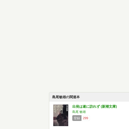
島尾敏雄の関連本
出発は遂に訪れず (新潮文庫)
島尾 敏雄
登録
299