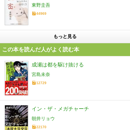
東野圭吾
44969
もっと見る
この本を読んだ人がよく読む本
成瀬は都を駆け抜ける
宮島未奈
12729
イン・ザ・メガチャーチ
朝井リョウ
22170