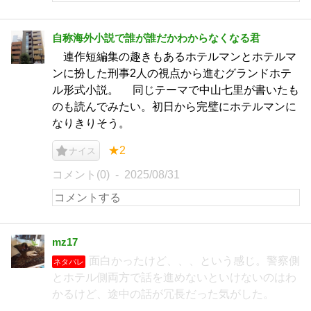
自称海外小説で誰が誰だかわからなくなる君
連作短編集の趣きもあるホテルマンとホテルマ
ンに扮した刑事2人の視点から進むグランドホテ
ル形式小説。 同じテーマで中山七里が書いたも
のも読んでみたい。初日から完璧にホテルマンに
なりきりそう。
★2
ナイス
コメント(0)
2025/08/31
mz17
面白かったけど、、、という感じ。警察側
ネタバレ
とホテル側両方で話を進めないといけないのはわ
かるけど、途中の話が冗長だった気がした。