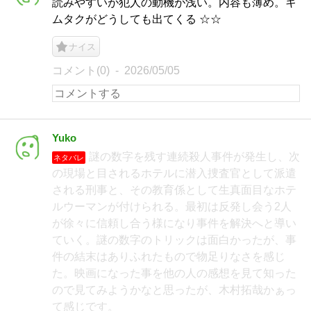
読みやすいが犯人の動機が浅い。内容も薄め。キ
ムタクがどうしても出てくる ☆☆
ナイス
コメント(0)
2026/05/05
Yuko
謎の数字を残す連続殺人事件が発生し、次
ネタバレ
の現場と目されるホテルに潜入捜査官として派遣
される刑事と、その教育係として生真面目なホテ
ルウーマンが付けられる。最初は反発し会う2人
が徐々に信頼し合う様になり事件を解決へと導い
ていく。謎の数字のトリックは面白かったが、事
件の結末はありふれたもので物足りなさを感じ
た。映画になった事を他の人の感想を見て知った
ので見てみようかなと思ったが、木村拓哉かぁっ
て感じです。