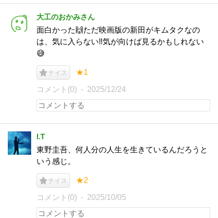
大工のおかみさん
面白かった🙌ただ映画版の新田がキムタクなの
は、気に入らない‼️気が向けば見るかもしれない
😅
★1
ナイス
コメント(0)
2025/12/24
I.T
東野圭吾、何人分の人生を生きているんだろうと
いう感じ。
★2
ナイス
コメント(0)
2025/10/05