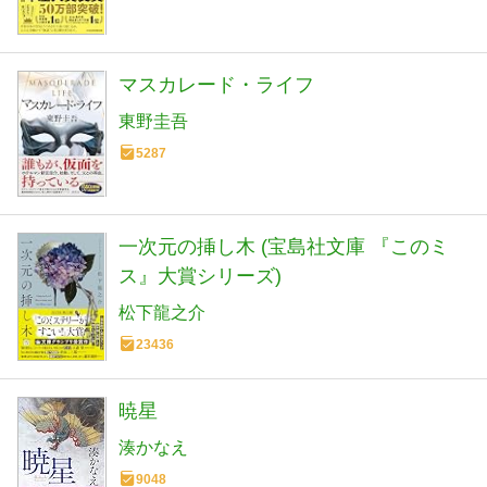
マスカレード・ライフ
東野圭吾
5287
一次元の挿し木 (宝島社文庫 『このミ
ス』大賞シリーズ)
松下龍之介
23436
暁星
湊かなえ
9048