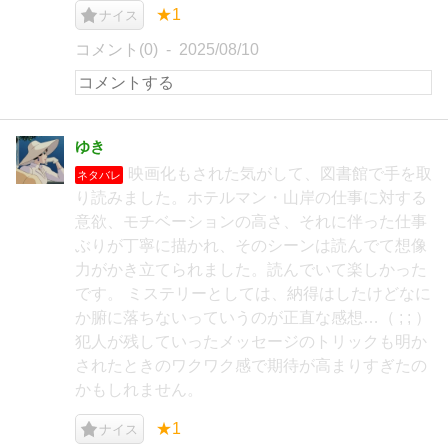
★1
ナイス
コメント(0)
2025/08/10
ゆき
映画化もされた気がして、図書館で手を取
ネタバレ
り読みました。ホテルマン・山岸の仕事に対する
意欲、モチベーションの高さ、それに伴った仕事
ぶりが丁寧に描かれ、そのシーンは読んでて想像
力がかき立てられました。読んでいて楽しかった
です。 ミステリーとしては、納得はしたけどなに
か腑に落ちないっていうのが正直な感想…（ ; ; ）
犯人が残していったメッセージのトリックも明か
されたときのワクワク感で期待が高まりすぎたの
かもしれません。
★1
ナイス