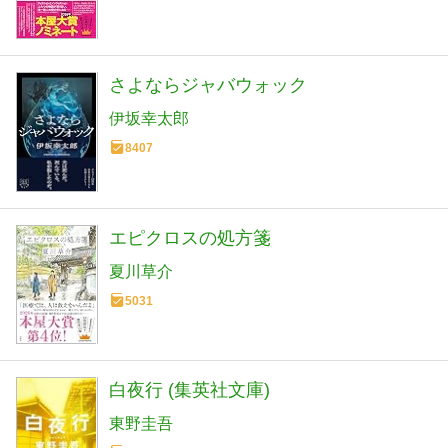
さよならジャバウォック
伊坂幸太郎
8407
エピクロスの処方箋
夏川草介
5031
白夜行 (集英社文庫)
東野圭吾