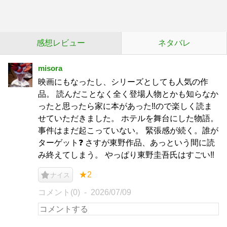
感想レビュー
ネタバレ
misora
映画にもなったし、シリーズとしても人気の作
品。 読んだことなく全く登場人物とかも知らなか
ったと思ったら家に本があった‼︎ので楽しく読ま
せていただきました。 ホテルを舞台にした物語。
事件はまだ起こっていない。 緊張感が続く。誰が
ターゲット❓ さすが東野作品、あっという間に読
み終えてしまう。 やっぱり東野圭吾氏はすごい‼︎
★2
ナイス
コメント(0)
2026/07/09