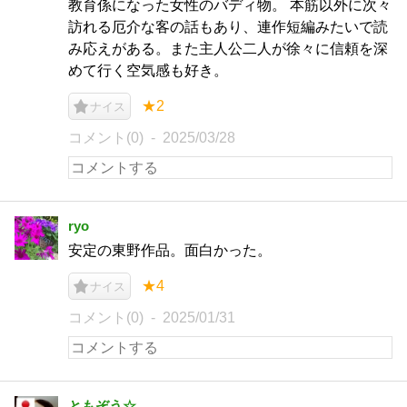
教育係になった女性のバディ物。 本筋以外に次々
訪れる厄介な客の話もあり、連作短編みたいで読
み応えがある。また主人公二人が徐々に信頼を深
めて行く空気感も好き。
★2
ナイス
コメント(0)
2025/03/28
ryo
安定の東野作品。面白かった。
★4
ナイス
コメント(0)
2025/01/31
ともぞう☆