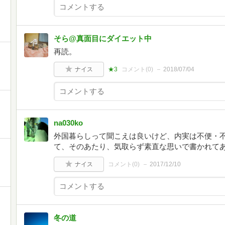
そら@真面目にダイエット中
再読。
ナイス
★3
コメント(
0
)
2018/07/04
na030ko
外国暮らしって聞こえは良いけど、内実は不便・
て、そのあたり、気取らず素直な思いで書かれて
ナイス
コメント(
0
)
2017/12/10
冬の道