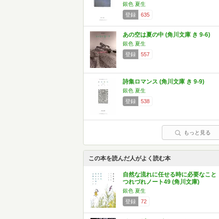
銀色 夏生
登録
635
あの空は夏の中 (角川文庫 き 9-6)
銀色 夏生
登録
557
詩集ロマンス (角川文庫 き 9-9)
銀色 夏生
登録
538
もっと見る
この本を読んだ人がよく読む本
自然な流れに任せる時に必要なこと
つれづれノート49 (角川文庫)
銀色 夏生
登録
72