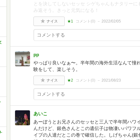
とを決してしないセッセ シゲちゃんもナタリーに
み返そう。きっと元気になる！
ナイス
★1
コメント(
0
)
2022/02/05
文
pp
やっぱり良いなぁ〜。半年間の海外生活なんて憧
験をして、楽しそう。
ナイス
★2
コメント(
0
)
2021/08/23
舎
あいこ
あーぼうとお兄さんのセッセと三人で半年間ハワ
んだけど、銀色さんとこの遺伝子は物凄いパワフ
-
イプの人達だとこの巻で確信した。しげちゃん(銀