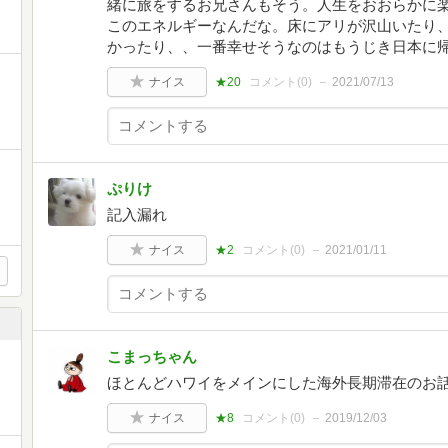
緒に旅をするお兄さんもそう。人生をおおらかに
このエネルギーなんだな。床にアリが沢山いたり
かったり、、一番幸せそうなのはもうじき日本に
ナイス
★20
コメント(
0
)
2021/07/13
ぷりけ
記入漏れ
ナイス
★2
コメント(
0
)
2021/01/11
こまっちゃん
ほとんどハワイをメインにした海外長期滞在のお
ナイス
★8
コメント(
0
)
2019/12/03