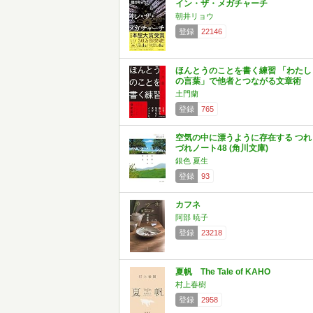
イン・ザ・メガチャーチ
朝井リョウ
登録
22146
ほんとうのことを書く練習 「わたし
の言葉」で他者とつながる文章術
土門蘭
登録
765
空気の中に漂うように存在する つれ
づれノート48 (角川文庫)
銀色 夏生
登録
93
カフネ
阿部 暁子
登録
23218
夏帆 The Tale of KAHO
村上春樹
登録
2958