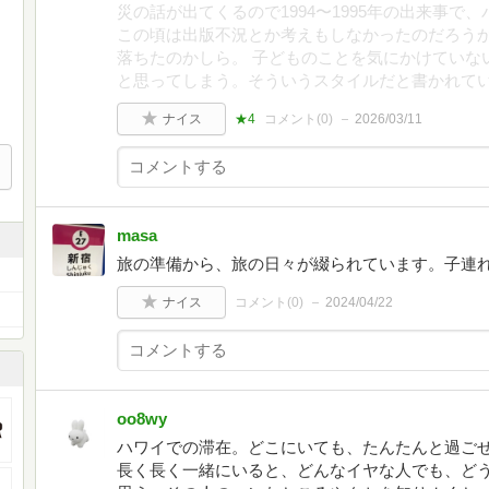
災の話が出てくるので1994〜1995年の出来事
この頃は出版不況とか考えもしなかったのだろう
落ちたのかしら。 子どものことを気にかけていな
と思ってしまう。そういうスタイルだと書かれて
ナイス
★4
コメント(
0
)
2026/03/11
masa
旅の準備から、旅の日々が綴られています。子連
ナイス
コメント(
0
)
2024/04/22
oo8wy
ハワイでの滞在。どこにいても、たんたんと過ごせ
長く長く一緒にいると、どんなイヤな人でも、ど