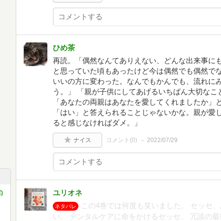
ひめ茶
再読。「偶然なんてありえない、どんな出来事に
と思っていた頃もあったけど今は偶然でも偶然で
いいの方に変わった。なんでもかんでも、流れに
う。」 「親が子供にしてあげるいちばん大切なこ
「あなたの両親はあなたを愛してくれましたか」
「はい」と答えられることじゃないかな。親が愛
ると感じなければダメ。」
ナイス
コメント(
0
)
2022/07/29
ユリオネ
)
この4巻では何度も笑いました。 セッセ
ネタバレ
い。 デンタルケアに命をかけるセッセ。 冗談の最