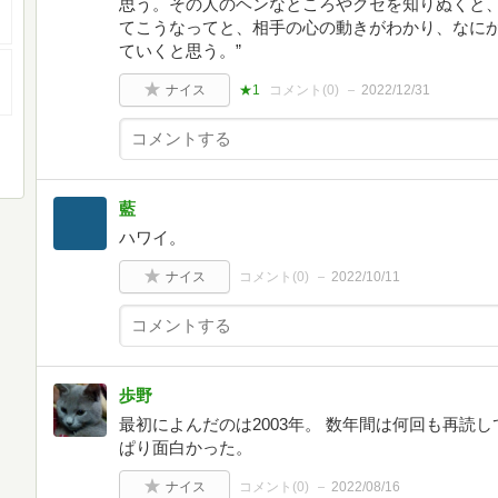
思う。その人のヘンなところやクセを知りぬくと
てこうなってと、相手の心の動きがわかり、なに
ていくと思う。”
ナイス
★1
コメント(
0
)
2022/12/31
藍
ハワイ。
ナイス
コメント(
0
)
2022/10/11
歩野
最初によんだのは2003年。 数年間は何回も再読し
ぱり面白かった。
ナイス
コメント(
0
)
2022/08/16