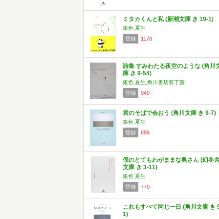
ミタカくんと私 (新潮文庫 き 19-1)
銀色 夏生
登録
1178
詩集 すみわたる夜空のような (角川
庫 き 9-54)
銀色 夏生,角川書店装丁室
登録
940
君のそばで会おう (角川文庫 き 9-7)
銀色 夏生
登録
888
僕のとてもわがままな奥さん (幻冬
文庫 き 3-11)
銀色 夏生
登録
770
これもすべて同じ一日 (角川文庫 き 9
1)