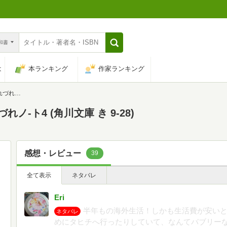
n和書
は
本ランキング
作家ランキング
 9-28)
ノ-ト4 (角川文庫 き 9-28)
感想・レビュー
39
全て表示
ネタバレ
Eri
半年もの海外生活！しかも生活費が安い
ネタバレ
めにタヒチへ行ったりしていて、なんてバブリーな