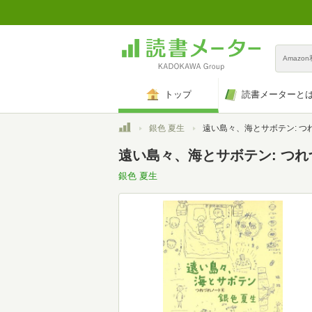
Amazo
トップ
読書メーターと
トップ
銀色 夏生
遠い島々、海とサボテン: つれづれノ-ト4 (角川文庫 き
遠い島々、海とサボテン: つれづれ
銀色 夏生