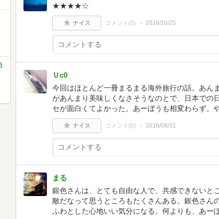
★★★★☆
ナイス
コメント(
0
)
2016/10/25
う
Ｕc0
今回はほとんど一冊まるまる海外旅行の話。あん
があんまり美味しくなさそうなのとで、日本での
セが面白くてよかった。あーぼうも相変わらず。
ナイス
コメント(
0
)
2016/08/31
まる
銀色さんは、とても自由な人で、共感できないと
敵だなって思うところもたくさんある。銀色さん
ふわとした心地いい気分になる。何よりも、あー