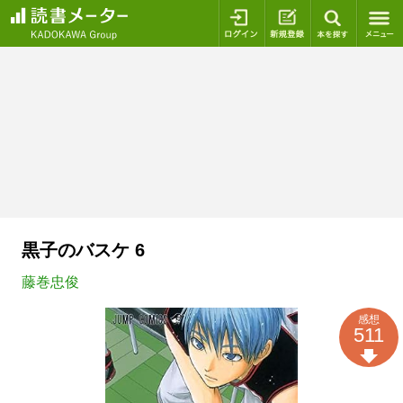
ログイン
新規登録
本を探
黒子のバスケ 6
藤巻忠俊
感想
511