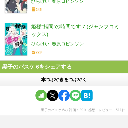
ひらけい
春原ロビンソン
245
姫様“拷問”の時間です 7 (ジャンプコミ
ックス)
ひらけい
春原ロビンソン
228
黒子のバスケ 6をシェアする
本つぶやきをつぶやく
黒子のバスケ 6
の
評価
29
％
感想・レビュー
511
件