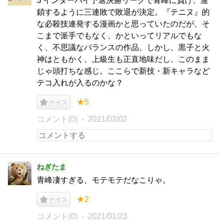
3 インターハイ予選決勝リーグで青峰に負け、連
鎖するように三連敗で敗退が決定。『テニヌ』的
な必殺技連発する漫画かと思っていたのだが、そ
こまで派手でもなく、かといってリアルでもな
く、不思議なバランスの作品。しかし、黒子と火
神はともかく、上級生も正直地味だし、このまま
じゃ頭打ちな感じ。ここらで新技・新キャラなど
テコ入れが入るのかな？
★5
ナイス
コメント(0)
2021/02/02
ねぎたま
青峰凄すぎる、モテモテだなこりゃ。
★2
ナイス
コメント(0)
2021/01/23