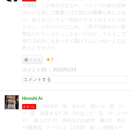
学園戦。この巻だけはなー。ジャンプの前の屈伸
みたいな感じで重要だけど読むの憂鬱な巻だよね
ー。負けるにしても一泡吹かせるとかそういうの
もなく。コテンパンだしね。／黒子の諦めない姿
勢はだからこそかっこよかったけど。でもそこで
他の３試合にもあっさり負けてんじゃねーよとは
思うんですけど。
★3
ナイス
コメント(0)
2023/01/24
Hiroshi Ai
ｻﾙｽか!!! 笑 女のｶﾝ 怖いﾉｫ 笑 ﾄﾞｰ
ネタバレ
ﾝ! 笑 加速するﾊﾟｽ!! ﾚﾓﾝ丸ごと 笑 ｷﾚ ﾚｰﾝｱ
ｯﾌﾟ 路上のﾊﾞｽｹ 諦めるのは絶対 嫌だ!! 声出
せ!最後迄 ﾃﾞｨｰﾌｪﾝｽ 112-55 新しい挑戦へー