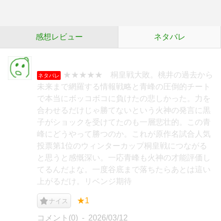
感想レビュー
ネタバレ
★★★★★ 桐皇戦大敗。桃井の過去から
ネタバレ
未来まで網羅する情報戦略と青峰の圧倒的チート
で本当にボッコボコに負けたの悲しかった。力を
合わせるだけじゃ勝てないという火神の発言に黒
子がショックを受けてたのも一層悲壮的。この青
峰にどうやって勝つのか。これが原作名試合人気
投票第1位のウィンターカップ桐皇戦につながる
と思うと感慨深い。一応青峰も火神の才能評価し
てるんだよな。一度谷底まで落ちたらあとは這い
上がるだけ。リベンジ期待
★1
ナイス
コメント(0)
2026/03/12