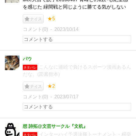
を感じた 緑間戦と同じように勝てる気がしない
★5
ナイス
コメント(0)
2023/10/14
パウ
こんなに連続で負けるスポーツ漫画あるん
ネタバレ
だな。(図書館本)
★2
ナイス
コメント(0)
2023/07/17
想 詩拓@文芸サークル『文机』
インターハイ予選決勝トーナメント・桐皇
ネタバレ