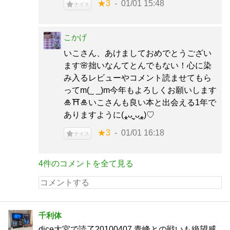
★3
01/01 15:48
ナイス
こかげ
いこさん、あけましておめでとうござい
ます🌸拙いなんてとんでもない！心に染
み入るレビューやコメント読ませてもら
ってm(_ _)m今年もよろしくお願いします
🎍⛩🎍いこさんも良い本と出会える1年で
ありますように(⁎ᴗ͈ˬᴗ͈⁎)♡
★3
01/01 16:18
ナイス
4件のコメントを全て見る
千利体
dice大宮で読了20100407 青峰との戦いも絶望感