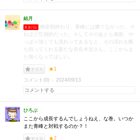
結月
桐皇戦終わり。青峰には勝てなかった。そ
ネタバレ
れほど圧倒的だった。そしてそのあとも連敗。や
っぱり強くても流れってあるなと。その流れを断
ち切ってくれる新たな存在木吉さん。ここからま
た強くなってほしい。
★1
ナイス
コメント(0)
2024/09/13
ひろぶ
ここから成長するんでしょうねえ、な巻。いつか
また青峰と対戦するのか？！
★7
ナイス