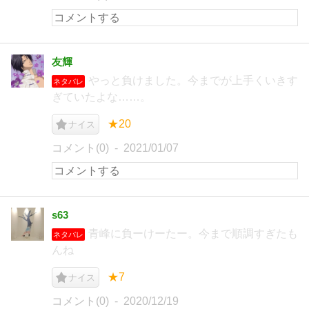
友輝
やっと負けました。今までが上手くいきす
ネタバレ
ぎていたよな……。
★20
ナイス
コメント(0)
2021/01/07
s63
青峰に負ーけーたー。今まで順調すぎたも
ネタバレ
んね
★7
ナイス
コメント(0)
2020/12/19