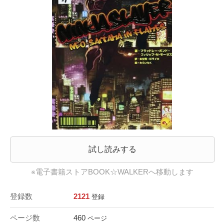
試し読みする
※電子書籍ストアBOOK☆WALKERへ移動します
登録数
2121
登録
ページ数
460
ページ