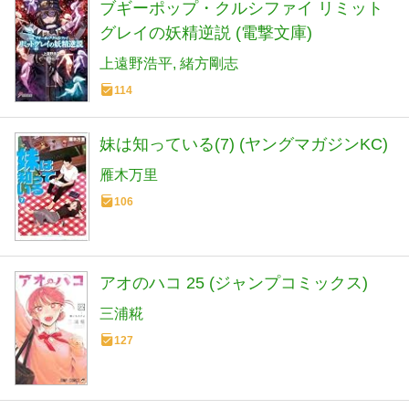
ブギーポップ・クルシファイ リミット
グレイの妖精逆説 (電撃文庫)
上遠野浩平
緒方剛志
114
妹は知っている(7) (ヤングマガジンKC)
雁木万里
106
アオのハコ 25 (ジャンプコミックス)
三浦糀
127