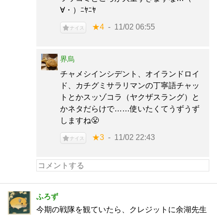
∀・）ﾆﾔﾆﾔ
★4
11/02 06:55
ナイス
界烏
チャメシインシデント、オイランドロイ
ド、カチグミサラリマンの丁寧語チャッ
トとかスッゾコラ（ヤクザスラング）と
かネタだらけで……使いたくてうずうず
しますね😤
★3
11/02 22:43
ナイス
ふろず
今期の戦隊を観ていたら、クレジットに余湖先生