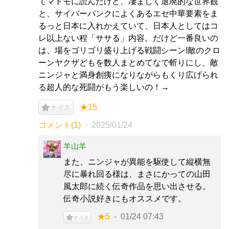
てマトモに読んだけど、凄まじく退廃的な世界観
と、サイバーパンクによくあるエセ中華要素をま
るっと日本に入れかえていて、日本人としてはコ
レ以上ない程「ササる」内容。だけど一番良いの
は、場をゴリゴリ盛り上げる戦闘シーン!敵のクロ
ーンヤクザどもを数人まとめてなで斬りにし、敵
ニンジャと満身創痍になりながらもくり広げられ
る超人的な死闘がもう楽しいの！→
★15
ナイス
コメント(1)
2025/01/24
羊山羊
また、ニンジャが異能を駆使して縦横無
尽に暴れ回る様は、まさにかっての山田
風太郎に続く伝奇作品を思い出させる。
伝奇小説好きにもオススメです。
★5
01/24 07:43
ナイス