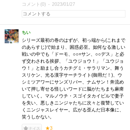
コメント(0)
2023/01/27
ちい
シリーズ最初の巻のはずが、初っ端から(これまで
のあらすじ)で始まり、困惑必至。如何なる激しい
戦いの中でも「ドーモ、○○=サン、○○デス」と必
ず交わされる挨拶、「ユウジョウ！」「ユウジョ
ウ！」と励まし合うカチグミ・サラリマン、舞う
スリケン、光る漢字サーチライト(御用だ！)、ウ
シミツアワーにサンズリバー、ナムサン！奔流め
いて押し寄せる怪しいワードに脳がたちまち麻痺
していく。マルノウチ・スゴイタカイビルで妻子
を失い、悪しきニンジャたちに次々と復讐してい
くニンジャスレイヤー。広がる歪んだ日本像に、
笑うしかない。
★3
ナイス