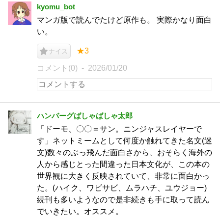
kyomu_bot
マンガ版で読んでたけど原作も。 実際かなり面白
い。
★3
ナイス
コメント(0)
2026/01/20
ハンバーグばしゃばしゃ太郎
「ドーモ、〇〇＝サン。ニンジャスレイヤーで
す」ネットミームとして何度か触れてきた名文(迷
文)数々のぶっ飛んだ面白さから、おそらく海外の
人から感じとった間違った日本文化が、この本の
世界観に大きく反映されていて、非常に面白かっ
た。(ハイク、ワビサビ、ムラハチ、ユウジョー)
続刊も多いようなので是非続きも手に取って読ん
でいきたい。オススメ。