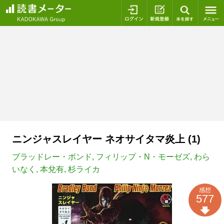
ログイン
新規登録
本を探
ニンジャスレイヤー ネオサイタマ炎上 (1)
ブラッドレー・ボンド
,
フィリップ・N・モーゼズ
,
わら
いなく
,
本兌有
,
杉ライカ
感想
577