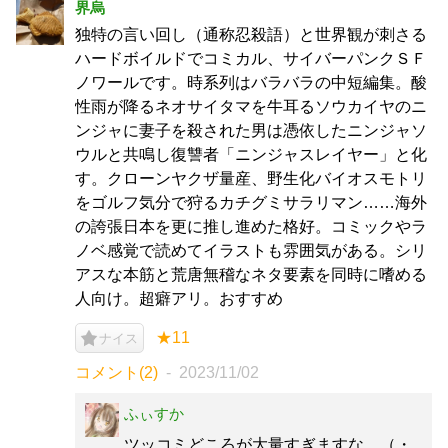
界烏
独特の言い回し（通称忍殺語）と世界観が刺さる
ハードボイルドでコミカル、サイバーパンクＳＦ
ノワールです。時系列はバラバラの中短編集。酸
性雨が降るネオサイタマを牛耳るソウカイヤのニ
ンジャに妻子を殺された男は憑依したニンジャソ
ウルと共鳴し復讐者「ニンジャスレイヤー」と化
す。クローンヤクザ量産、野生化バイオスモトリ
をゴルフ気分で狩るカチグミサラリマン……海外
の誇張日本を更に推し進めた格好。コミックやラ
ノベ感覚で読めてイラストも雰囲気がある。シリ
アスな本筋と荒唐無稽なネタ要素を同時に嗜める
人向け。超癖アリ。おすすめ
★11
ナイス
コメント(2)
2023/11/02
ふぃすか
ツッコミどころが大量すぎますな…（・