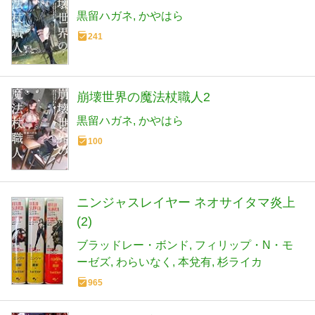
黒留ハガネ
かやはら
241
崩壊世界の魔法杖職人2
黒留ハガネ
かやはら
100
ニンジャスレイヤー ネオサイタマ炎上
(2)
ブラッドレー・ボンド
フィリップ・N・モ
ーゼズ
わらいなく
本兌有
杉ライカ
965