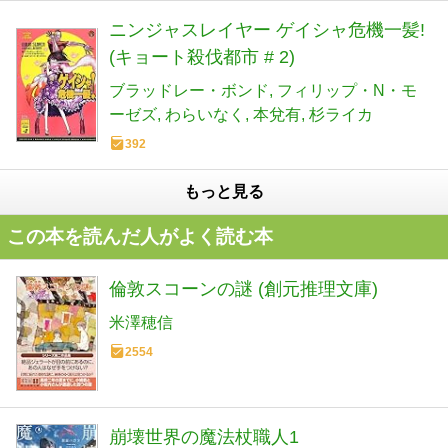
ニンジャスレイヤー ゲイシャ危機一髪!
(キョート殺伐都市 # 2)
ブラッドレー・ボンド
フィリップ・N・モ
ーゼズ
わらいなく
本兌有
杉ライカ
392
もっと見る
この本を読んだ人がよく読む本
倫敦スコーンの謎 (創元推理文庫)
米澤穂信
2554
崩壊世界の魔法杖職人1