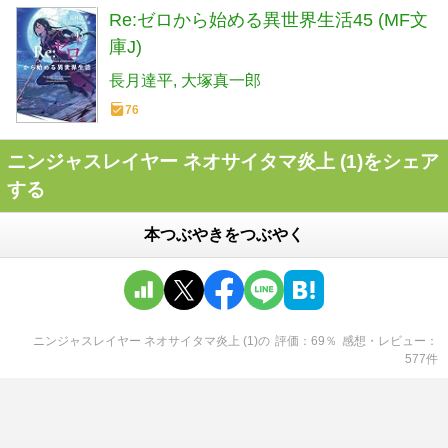
Re:ゼロから始める異世界生活45 (MF文
庫J)
長月達平
大塚真一郎
76
ニンジャスレイヤー ネオサイタマ炎上 (1)をシェア
する
本つぶやきをつぶやく
ニンジャスレイヤー ネオサイタマ炎上 (1)
の
評価
69
％
感想・レビュー
577
件