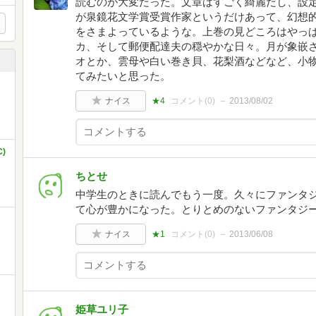
読むのが大変だった。文章はすごく綺麗だし、設
が泉鏡花文学賞受賞作家というだけあって、幻想
をさまよっているような。上巻の見どころはやっ
カ、そして郵便配達夫の穏やかな日々。月が象嵌
オとか、雲母や白い巻き貝、花梨酒などなど、小物がい
てみたいと思った。
ナイス
★4
コメント(
0
)
2013/08/02
)
ちとせ
中学生のときに読んでもう一度。久々にファンタ
て心が豊かになった。とりとめのないファンタジ
ナイス
★1
コメント(
0
)
2013/06/08
姫草ユリ子