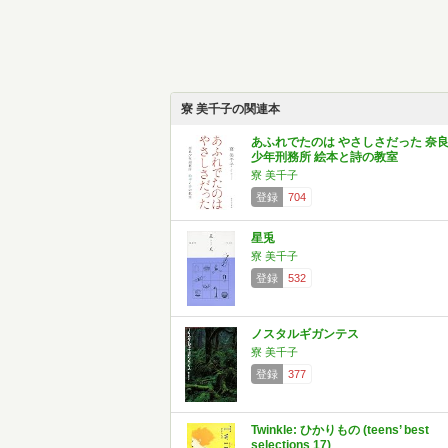
寮 美千子の関連本
あふれでたのは やさしさだった 奈
少年刑務所 絵本と詩の教室
寮 美千子
登録
704
星兎
寮 美千子
登録
532
ノスタルギガンテス
寮 美千子
登録
377
Twinkle: ひかりもの (teens’ best
selections 17)