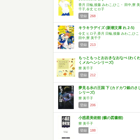
香月 日輪,後藤 みわこ,ひこ・ 田中,寮 美
千子,令丈 ヒロ子
登録
268
キラキラデイズ (新潮文庫 れ 2-5)
令丈 ヒロ子,香月 日輪,後藤 みわこ,ひこ
田中,寮 美千子
登録
213
もっともっとおおきなおなべ (わく
くメルヘンシリーズ)
寮 美千子
登録
212
夢見る水の王国 下 (カドカワ銀のさ
シリーズ)
寮 美千子
登録
206
小惑星美術館 (貘の図書館)
寮 美千子
登録
188