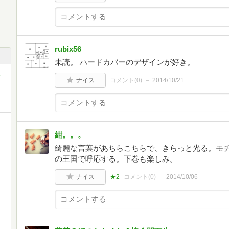
rubix56
未読。 ハードカバーのデザインが好き。
良
ナイス
コメント(
0
)
2014/10/21
紺。。。
綺麗な言葉があちらこちらで、きらっと光る。モ
の王国で呼応する。下巻も楽しみ。
ナイス
★2
コメント(
0
)
2014/10/06