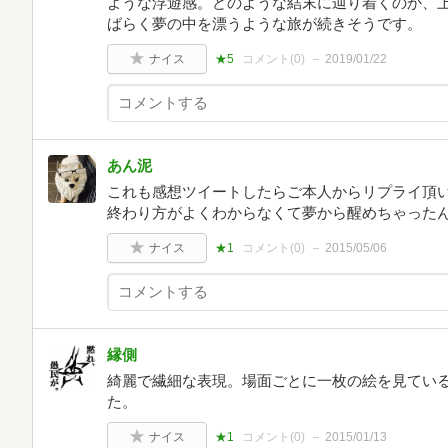
ような浮遊感。どのような結末に辿り着くのか、
ばらく夢の中を漂うような旅が続きそうです。
ナイス
★5
コメント(
0
)
2019/01/22
あん泥
これも感想ツイートしたらご本人からリプライ頂
終わり方がよくわからなくて夢から醒めちゃった
ナイス
★1
コメント(
0
)
2015/05/06
縁側
綺麗で繊細な表現。場面ごとに一枚の絵を見てい
た。
ナイス
★1
コメント(
0
)
2015/01/13