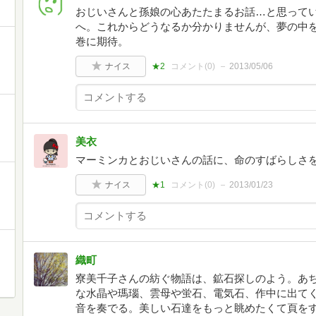
おじいさんと孫娘の心あたたまるお話…と思って
へ。これからどうなるか分かりませんが、夢の中
巻に期待。
ナイス
★2
コメント(
0
)
2013/05/06
美衣
マーミンカとおじいさんの話に、命のすばらしさ
ナイス
★1
コメント(
0
)
2013/01/23
織町
寮美千子さんの紡ぐ物語は、鉱石探しのよう。あ
な水晶や瑪瑙、雲母や蛍石、電気石、作中に出て
音を奏でる。美しい石達をもっと眺めたくて頁を