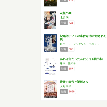
花檻の園
北沢 陶
登録
426
記銘師ディンの事件録 木に殺された
男
ロバート・ジャクソン・ベネット
登録
608
あれは何だったんだろう (単行本)
岸本 佐知子
登録
557
最後の皇帝と謎解きを
犬丸 幸平
登録
1636