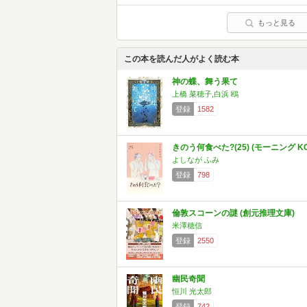
もっと見る
この本を読んだ人がよく読む本
神の蝶、舞う果て
上橋 菜穂子,白浜 鴎
登録
1582
きのう何食べた?(25) (モーニング KC
よしなが ふみ
登録
798
倫敦スコーンの謎 (創元推理文庫)
米澤穂信
登録
2550
幽民奇聞
恒川 光太郎
登録
742