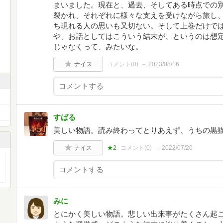
まいました。現在と、過去、そしてある時点での
裂かれ、それぞれに様々な支えを受けながら旅し
ち現れる人の思いも又切ない。そして上巻だけで
や、お話としてはこういう結末が、というのは想
じゃなくって、みたいな。
ナイス
コメント(
0
)
2023/08/16
すばる
美しい物語。読み終わってとりあえず、うちの黒
ナイス
★2
コメント(
0
)
2022/07/20
みに
とにかく美しい物語。悲しい出来事がたくさん起