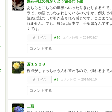
菜花@ほのおかくとう協会門下生
あちらとこちらの世界へいったりきたりするので
ラで、物語はふわふわしているのですが、例えば
読めば読むほど引き込まれる感じです。ここまで
れません。でも、舞台は日本で、千葉県なんです
・
くては。
ナイス
★16
コメント(
0
)
2014/02/24
わ
蒼１２２８
じ
視点がしょっちゅう入れ替わるので、慣れるまで大
ナイス
★2
コメント(
0
)
2014/02/10
二藍