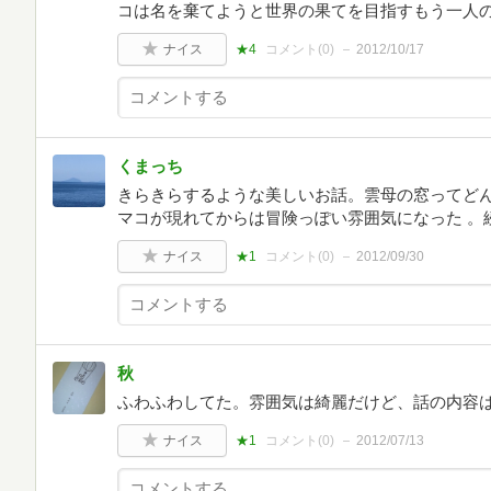
コは名を棄てようと世界の果てを目指すもう一人
ナイス
★4
コメント(
0
)
2012/10/17
くまっち
きらきらするような美しいお話。雲母の窓ってど
マコが現れてからは冒険っぽい雰囲気になった 。
ナイス
★1
コメント(
0
)
2012/09/30
秋
ふわふわしてた。雰囲気は綺麗だけど、話の内容
ナイス
★1
コメント(
0
)
2012/07/13