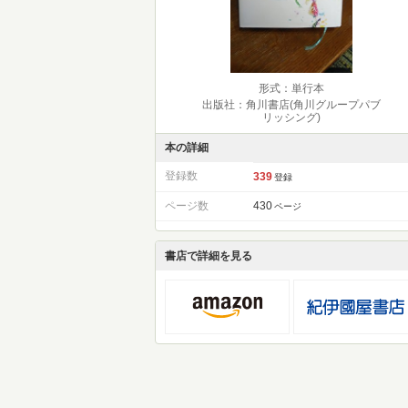
形式：単行本
出版社：角川書店(角川グループパブ
リッシング)
本の詳細
登録数
339
登録
ページ数
430
ページ
書店で詳細を見る