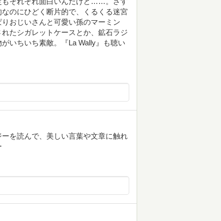
定もそれぞれ面白いんだけど……。さす
的なのにひどく断片的で、くるくる迷宮
ぱりおじいさんと可愛い孫のマーミン
されたシガレットケースとか、鉱石ラジ
ちいち素敵。『La Wally』も聴い
ジーを読んで、美しい言葉や文章に触れ
ー