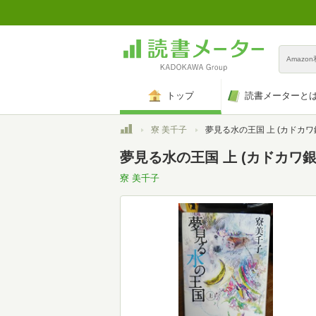
Amazo
トップ
読書メーターと
トップ
寮 美千子
夢見る水の王国 上 (カドカワ銀のさじ
夢見る水の王国 上 (カドカワ
寮 美千子