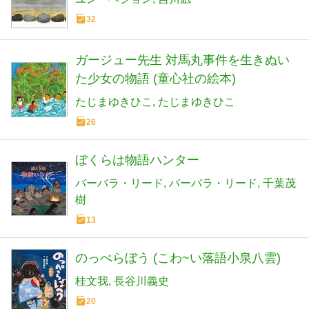
32
ガージュー先生 対馬丸事件を生きぬい
た少女の物語 (童心社の絵本)
たじまゆきひこ
たじまゆきひこ
26
ぼくらは物語ハンター
バーバラ・リード
バーバラ・リード
千葉茂
樹
13
のっぺらぼう (こわ~い落語小泉八雲)
桂文我
長谷川義史
20