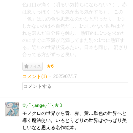
色は目が痛く（明るい気持ちにならない？）、赤
は怒りっぽく（やる気が出る気がする）。 この
「色」は肌の色や思想なのかなと思ったり。1つ
しかないのは不自然だし、1つしかない世界はそ
れを選んだ自分達を蝕む。 熱狂的に1つを求めた
のにすぐに不満が充満してまた別の1つに熱狂す
る。近年の世界状況みたい。日本も同じ。 混ざり
合ってる方がずっと良い。
★6
ナイス
コメント(1)
2025/07/17
♱⋰⋱ange⋰ ⋱✮☽
モノクロの世界から青、赤、黄…単色の世界へと
導く魔法使い。いろとりどりの世界はやっぱり美
しいなと思える名作絵本。