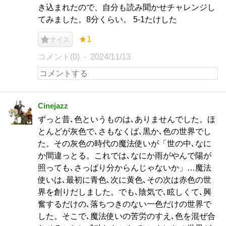
き込まれたので、自分も読み聞かせチャレンジし
てみました。8分くらい。 5-1たけした
★1
ナイス
コメント(0)
2024/11/13
Cinejazz
ずっと昔､色というものは､ありませんでした。ほ
とんどが灰色で､さもなくば､黒か､色の世界でし
た。その灰色の時代の魔法使いが「世の中､なに
か間違っとる。これでは､なにか雨がやんで陽が
照っても､さっぱり分からんじゃないか」…魔法
使いは､最初に青色､次に黄色､その次は赤色の世
界を創りだしました。でも､陰気で､眩しくて､興
奮するだけの､落ちつきのない一色だけの世界で
した。そこで､魔法使いの苦労のすえ､色を混ぜ合