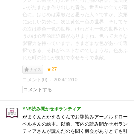
グレーの濃淡だけの世界だった頃のお話。魔法使
いがたまたま作り出した青色。世界中の全てが青
色に。はじめは素敵だと思った人々ですが、次第
に悲しい気分に。次は黄色一色の世界、そしてそ
の次は赤色一色の世界。けれども一色の世界とい
うのは心理的圧迫感がありますね。色って大きな
影響力を持っています。さまざまな色があって選
択できる、それがベストなのでしょうね。色あふ
れた町の誰もが笑顔で幸せそうで素敵。
★27
ナイス
コメント(0)
2024/12/10
YNS読み聞かせボランティア
がまくんとかえるくんでお馴染みアーノルドロー
ベルさんの絵本。以前、市内の読み聞かせボラン
ティアさんが読んだのを聞く機会がありとても引