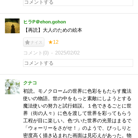
ヒラP＠ehon.gohon
【再読】大人のための絵本
★12
ナイス
コメント(0)
2025/02/02
クナコ
初読。モノクロームの世界に色彩をもたらす魔法
使いの物語。世の中をもっと素敵にしようとする
魔法使いの努力と試行錯誤。１色できるごとに世
界（街の人々）に色を渡して世界を彩ってもらう
工程が目に楽しい。色づいた世界の光景はまるで
「ウォーリーをさがせ！」のようで、びっしりと
密度高く描き込まれた画面は見応えがあった。物