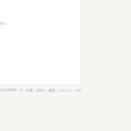
せん
るみる絵本)
の
評価
100
感想・レビュー
1
％
件