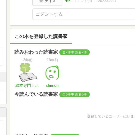
ナイス
★5
コメント(
0
)
2023/08/27
この本を登録した読書家
読みおわった読書家
全2件中 新着2件
3年前
18年前
絵本専門士 おはなし会 芽ぶっく
shimon
今読んでいる読書家
全0件中 新着0件
登録しているユーザーはいま