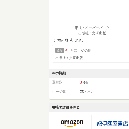
形式：ペーパーバック
出版社：文研出版
その他の形式（β版）
形式：その他
登録
4
出版社：文研出版
本の詳細
登録数
3
登録
ページ数
30
ページ
書店で詳細を見る