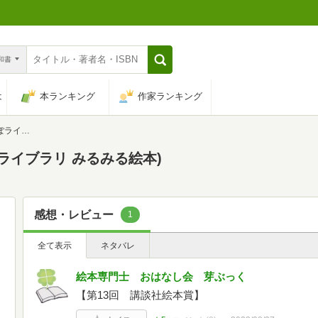
n和書
は
本ランキング
作家ランキング
みる絵本)
ライブラリ みるみる絵本)
感想・レビュー
1
全て表示
ネタバレ
絵本専門士 おはなし会 芽ぶっく
【第13回 講談社絵本賞】