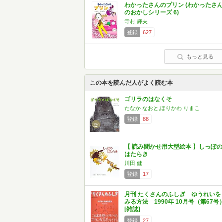
わかったさんのプリン (わかったさ
のおかしシリーズ 6)
寺村 輝夫
登録
627
もっと見る
この本を読んだ人がよく読む本
ゴリラのはなくそ
たなか なおと,ほりかわ りまこ
登録
88
【 読み聞かせ用大型絵本 】しっぽ
はたらき
川田 健
登録
17
月刊 たくさんのふしぎ ゆうれいを
みる方法 1990年 10月号（第67号
[雑誌]
登録
27