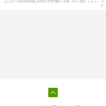
はじめての現代制御理論 (KS理工学専門書)
の
評価
91
％
感想・レビュー
0
件