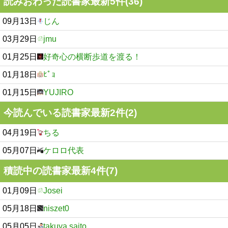
読みおわった読書家最新5件(36)
09月13日
じん
03月29日
jmu
01月25日
好奇心の横断歩道を渡る！
01月18日
ﾋﾟｮ
01月15日
YUJIRO
今読んでいる読書家最新2件(2)
04月19日
ちる
05月07日
ケロロ代表
積読中の読書家最新4件(7)
01月09日
Josei
05月18日
niszet0
05月05日
takuya saito