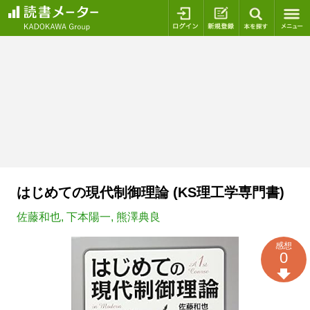
ログイン
新規登録
本を探
はじめての現代制御理論 (KS理工学専門書)
佐藤和也
,
下本陽一
,
熊澤典良
感想
0