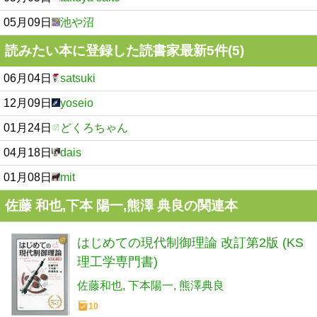
05月09日
池や沼
読みたい本に登録した読書家最新5件(5)
06月04日
satsuki
12月09日
yoseio
01月24日
どくろちゃん
04月18日
dais
01月08日
mit
佐藤 和也,下本 陽一,熊澤 典良の関連本
はじめての現代制御理論 改訂第2版 (KS
理工学専門書)
佐藤和也
下本陽一
熊澤典良
10