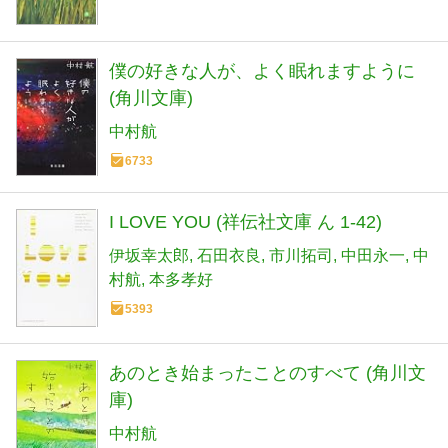
僕の好きな人が、よく眠れますように
(角川文庫)
中村航
6733
I LOVE YOU (祥伝社文庫 ん 1-42)
伊坂幸太郎
石田衣良
市川拓司
中田永一
中
村航
本多孝好
5393
あのとき始まったことのすべて (角川文
庫)
中村航