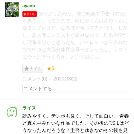
ayano
あっさり読めた。先に映画の予告（のみ）
ネタバレ
を見てしまってたので、特に圭くんは高杉くんに
変換してたけど、なるほど合ってると思う。しか
し、鳥人間コンテストが題材なので、理系大学だ
し理系小説かと思ったら、パイロットが主人公な
ので中身は大部分体育会系っぽかったし、ラスト
はやっぱそうくるか、という感じも。
★6
ナイス
コメント(0)
2020/03/22
ライス
読みやすく、テンポも良く、そして面白い。 青春
ど真ん中みたいな作品でした。その後のT.S.Lはど
うなったんだろうな？圭吾とゆきなのその後も見