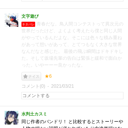
文字遊び
青春だな。鳥人間コンテストって異次元の
ネタバレ
世界だったけど、よくよく考えたら僕と同じ人間
がやっているんだよな。そこには色々な積み重ね
があって想いがあって、とてつもなく大きな世界
なんだなと感じた。 最後の飛ぶ瞬間はドキドキし
た。そして坂場先輩の告白は緊張と緩和で面白か
った。いやーーー良かったな。
★6
ナイス
コメント(0)
2021/03/21
水判土カスミ
同じ作者のバンドリ！ と比較するとストーリーや