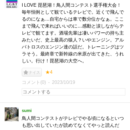
I LOVE 琵琶湖！鳥人間コンテスト選手権大会！
毎年恒例として観ているテレビで。近くで飛んで
るのになぁ…自宅からは車で数分位かなぁ。ここ
まで飛んで来ればいいのに…感動と涙しながらテ
レビで観てます。酒場先輩は凄いパワーの持ち主
みたいだ、史上最高の猿人？いやエンジン。アル
バトロスのエンジン達の話だ。トレーニングはツ
ラそう。最終章で新幹線の米原が出てきた、うれ
しい。行け！琵琶湖の大空へ。
★4
ナイス
コメント(0)
2023/10/19
sumi
鳥人間コンテストがテレビでやる頃になるといつ
も思い出していたが読めてなくてやっと読んだ