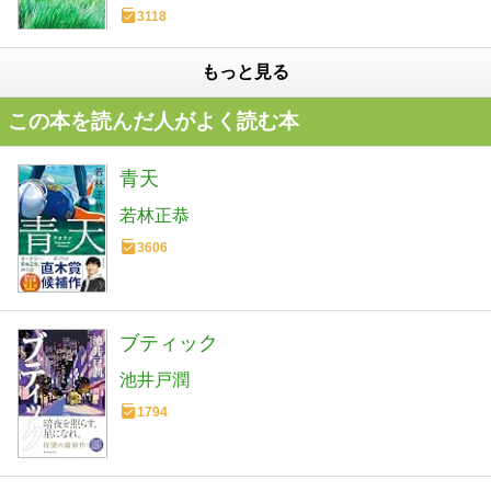
3118
もっと見る
この本を読んだ人がよく読む本
青天
若林正恭
3606
ブティック
池井戸潤
1794