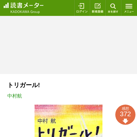
ログイン
新規登録
本を探
トリガール!
中村航
感想
372