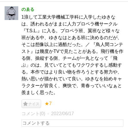
のゑる
1浪して工業大学機械工学科に入学したゆきな
は、誘われるがままに人力プロペラ機サークル
『T.S.L.』に入る。プロペラ班、翼班など様々な
班がある中、ゆきなはとある班に決めるのだが、
そこは想像以上に過酷だった。／ 『鳥人間コンテ
スト』は幾度かTVで見たことがある。飛行機を作
る側、操縦する側、チームが一丸となって「飛
ぶ」のは、見ていてとてもワクワクするし感動す
る。本作ではより良い物を作ろうとする努力や、
熱い思いが描かれていて良い。ゆきなを始めキャ
ラクターが皆良く、爽快で、青春っていいなぁと
羨ましく思った。
★7
ナイス
コメント(0)
2022/06/17