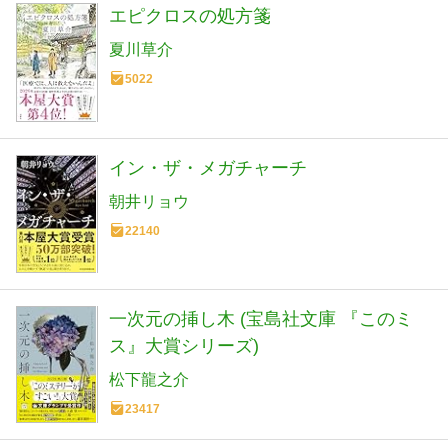
エピクロスの処方箋
夏川草介
5022
イン・ザ・メガチャーチ
朝井リョウ
22140
一次元の挿し木 (宝島社文庫 『このミ
ス』大賞シリーズ)
松下龍之介
23417