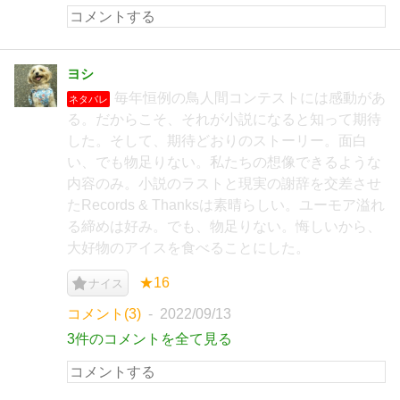
ヨシ
毎年恒例の鳥人間コンテストには感動があ
ネタバレ
る。だからこそ、それが小説になると知って期待
した。そして、期待どおりのストーリー。面白
い、でも物足りない。私たちの想像できるような
内容のみ。小説のラストと現実の謝辞を交差させ
たRecords & Thanksは素晴らしい。ユーモア溢れ
る締めは好み。でも、物足りない。悔しいから、
大好物のアイスを食べることにした。
★16
ナイス
コメント(3)
2022/09/13
3件のコメントを全て見る