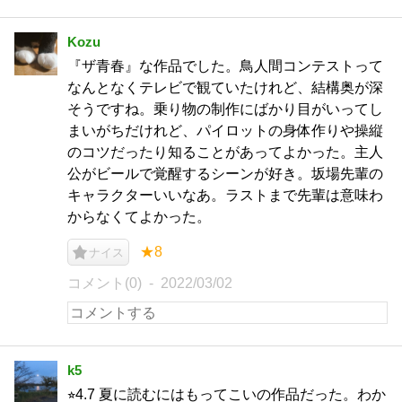
Kozu
『ザ青春』な作品でした。鳥人間コンテストって
なんとなくテレビで観ていたけれど、結構奥が深
そうですね。乗り物の制作にばかり目がいってし
まいがちだけれど、パイロットの身体作りや操縦
のコツだったり知ることがあってよかった。主人
公がビールで覚醒するシーンが好き。坂場先輩の
キャラクターいいなあ。ラストまで先輩は意味わ
からなくてよかった。
★8
ナイス
コメント(0)
2022/03/02
k5
⭐︎4.7 夏に読むにはもってこいの作品だった。わか