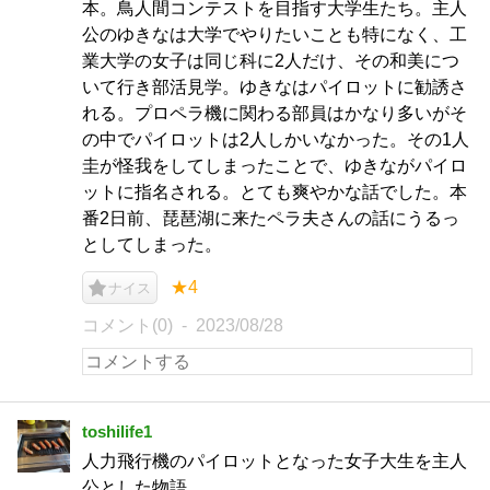
本。鳥人間コンテストを目指す大学生たち。主人
公のゆきなは大学でやりたいことも特になく、工
業大学の女子は同じ科に2人だけ、その和美につ
いて行き部活見学。ゆきなはパイロットに勧誘さ
れる。プロペラ機に関わる部員はかなり多いがそ
の中でパイロットは2人しかいなかった。その1人
圭が怪我をしてしまったことで、ゆきながパイロ
ットに指名される。とても爽やかな話でした。本
番2日前、琵琶湖に来たペラ夫さんの話にうるっ
としてしまった。
★4
ナイス
コメント(0)
2023/08/28
toshilife1
人力飛行機のパイロットとなった女子大生を主人
公とした物語。