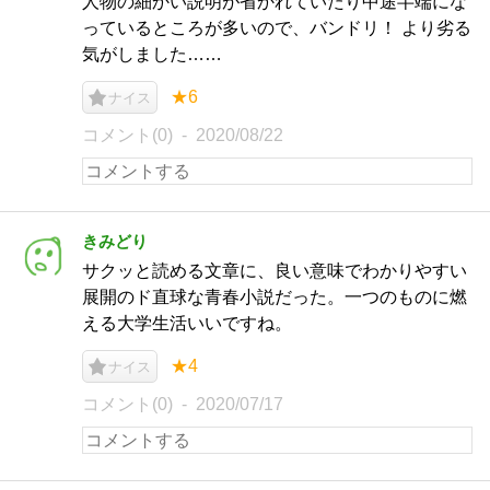
人物の細かい説明が省かれていたり中途半端にな
っているところが多いので、バンドリ！ より劣る
気がしました……
★6
ナイス
コメント(0)
2020/08/22
きみどり
サクッと読める文章に、良い意味でわかりやすい
展開のド直球な青春小説だった。一つのものに燃
える大学生活いいですね。
★4
ナイス
コメント(0)
2020/07/17