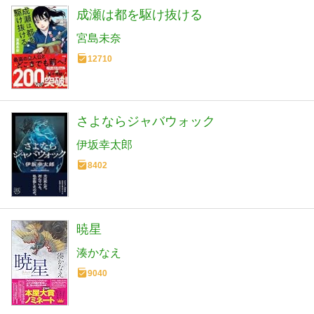
成瀬は都を駆け抜ける
宮島未奈
12710
さよならジャバウォック
伊坂幸太郎
8402
暁星
湊かなえ
9040