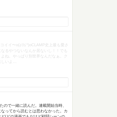
イ〜o(≧ꇴ≦*)oCLAMP史上最も愛さ
になるやつないなんか居ないし！！でも
うよね。やっぱり別世界なんだなぁ。ク
欲しいよ…
したので一緒に読んだ。連載開始当時、
になってから読むとは思わなかった。カ
ど(どの漫画でもだけど戦闘シーンの