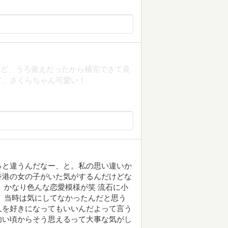
けど、うろ覚えだったから補完できて良
て、さくらちゃん可愛い！
っと違うんだなー、と。私の思い違いか
香港の女の子がいた気がするんだけどな
、かなり色んな恋愛模様が笑 流石に小
、当時は気にしてなかったんだと思う
人を好きになってもいいんだよって言う
幼い頃からそう思えるって大事な気がし