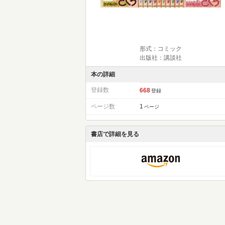
形式：コミック
出版社：講談社
本の詳細
登録数
668
登録
ページ数
1
ページ
書店で詳細を見る