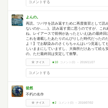
よんの。
再読。ツバサを読み返すために再度復習として読み
ないのか……)。読み返す度に思うのですが、これ
ね。レイアースで前例があったといえ(あの最終回
これを連載したあたりのんびりした時代だったの
よ！】でお馴染みのさくらちゃんはいつ見返して
しいままにしていますし、大御所だけあって絵も
の。ただ最終回は安定して衝撃。
ナイス
★10
コメント(
0
)
2016/11/27
徒然
不朽の名作
ナイス
★2
コメント(
0
)
2016/07/02