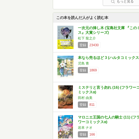
もっと見る
この本を読んだ人がよく読む本
一次元の挿し木 (宝島社文庫 『この
ス』大賞シリーズ)
松下 龍之介
登録
23430
本なら売るほど 3 (ハルタコミックス
児島 青
登録
1869
ミステリと言う勿れ (16) (フラワー
ミックスα)
田村 由美
登録
811
マロニエ王国の七人の騎士 (11) (フ
ワーコミックスα)
岩本 ナオ
登録
166