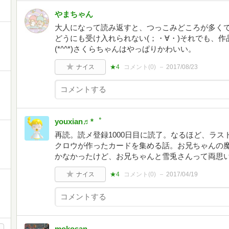
やまちゃん
大人になって読み返すと、つっこみどころが多くて
どうにも受け入れられない(；・∀・)それでも、
(*^^*)さくらちゃんはやっぱりかわいい。
ナイス
★4
コメント(
0
)
2017/08/23
youxian♬*゜
再読。読メ登録1000日目に読了。なるほど、ラ
クロウが作ったカードを集める話。お兄ちゃんの
かなかったけど、お兄ちゃんと雪兎さんって両思
ナイス
★4
コメント(
0
)
2017/04/19
mokosan