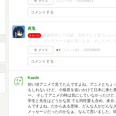
ナイス
コメント(
0
)
2025/09/13
夜兎
図書館本にて読破。当時アニメ見ていた
ネタバレ
かった。クリアカード編も気になる。そしてそし
ナイス
★8
コメント(
0
)
2022/06/26
Kaede
幼い頃アニメで見てたんですよね。アニメとちょ
もしれないけど、小狼君を追いかけて日本に来た
ー。 そしてアニメの時は気にしていなかったけど
学生と先生はどうかな笑 でも同性愛も含め、多分
んですよね。だからある意味、どんな人がどんな
メッセージだったのかなぁ、なんて思いました。