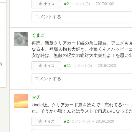
ナイス
★2
コメント(
0
)
2017/01/02
くまこ
再読。新章クリアカード編の為に復習。アニメも
なる本。登場人物も大好き、小狼くんとハッピー
安な時は、無敵の呪文の絶対大丈夫だよ！を思い
)
ナイス
★11
コメント(
0
)
2016/12/23
マチ
kindle版。クリアカード篇を読んで「忘れてる
た。そうか小狼くんとはラストで両思いになって
ナイス
★2
コメント(
0
)
2016/12/20