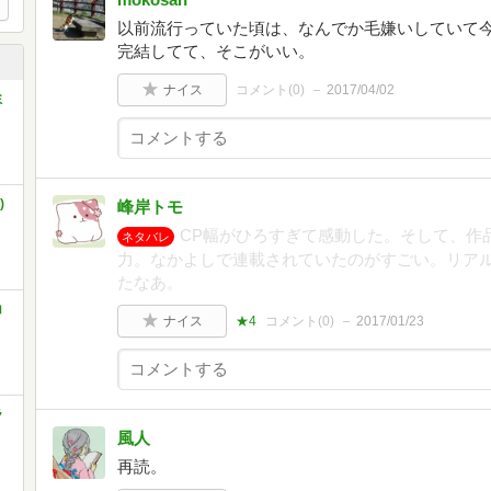
以前流行っていた頃は、なんでか毛嫌いしていて
完結してて、そこがいい。
ナイス
コメント(
0
)
2017/04/02
ミ
)
峰岸トモ
CP幅がひろすぎて感動した。そして、作
ネタバレ
力。なかよしで連載されていたのがすごい。リア
たなあ。
コ
ナイス
★4
コメント(
0
)
2017/01/23
ラ
風人
再読。