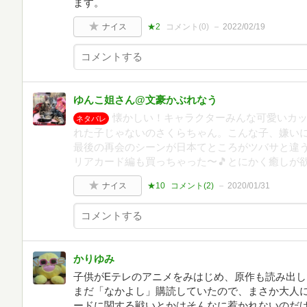
ます。
ナイス
★2
コメント(
0
)
2022/02/19
ゆんこ姐さん@文豪かぶれなう
懐かしい！キャラクターみんな可愛いカッコイ
ネタバレ
れた子じゃないのさくらちゃん。こんな子、嫌い
最後の再会のシーンが日本てところがツバサと違
リアカード編も買っちゃった〜🎵とにかく癒しが
ナイス
★10
コメント(
2
)
2020/01/31
かりゆみ
子供がEテレのアニメをみはじめ、原作も読み出
まだ「なかよし」購読していたので、まさか大人
ードに関する戦いとかはそんなに惹かれないのだけ