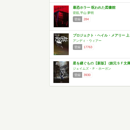
最恐ホラー 呪われた図書館
背筋,平山 夢明
登録
284
プロジェクト・ヘイル・メアリー 上
アンディ・ウィアー
登録
17763
星を継ぐもの【新版】 (創元ＳＦ文庫
ジェイムズ・Ｐ・ホーガン
登録
3930