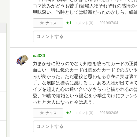
コマ読みがどうも苦手)登場人物それぞれの感情の
興味深い、当時としては斬新だったのかしら。続
ナイス
★1
コメント(
0
)
2019/07/04
ca324
力まかせに戦うのでなく知恵を絞ってカードの正
面白い。特に鏡のカードは集めたカードでの占い
みが良かった。ただ悪役と思わせる存在に実は裏
手、な展開は徒労に感じるし、ある人物が出てき
イプを超えた心の通い合いがさらっと描かれるの
愛、16歳で結婚という設定を小学生向けにファン
ったと大人になった今は思う。
ナイス
★3
コメント(
0
)
2018/02/06