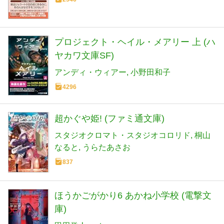
プロジェクト・ヘイル・メアリー 上 (ハ
ヤカワ文庫SF)
アンディ・ウィアー
小野田和子
4296
超かぐや姫! (ファミ通文庫)
スタジオクロマト・スタジオコロリド
桐山
なると
うらたあさお
837
ほうかごがかり6 あかね小学校 (電撃文
庫)