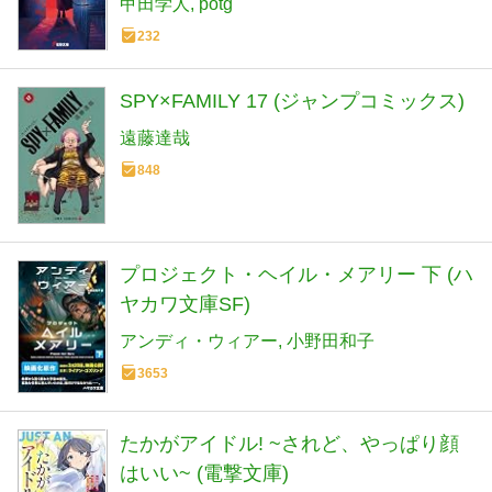
甲田学人
potg
232
SPY×FAMILY 17 (ジャンプコミックス)
遠藤達哉
848
プロジェクト・ヘイル・メアリー 下 (ハ
ヤカワ文庫SF)
アンディ・ウィアー
小野田和子
3653
たかがアイドル! ~されど、やっぱり顔
はいい~ (電撃文庫)