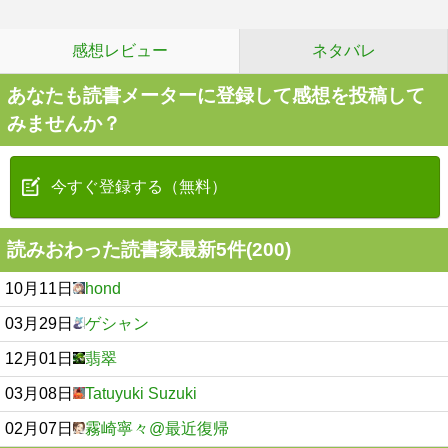
感想レビュー
ネタバレ
あなたも読書メーターに登録して感想を投稿して
みませんか？
今すぐ登録する（無料）
読みおわった読書家最新5件(200)
10月11日
hond
03月29日
ゲシャン
12月01日
翡翠
03月08日
Tatuyuki Suzuki
02月07日
霧崎寧々@最近復帰