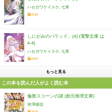
ハセガワケイスケ
七草
1128
しにがみのバラッド。(4) (電撃文庫 は
4-4)
ハセガワケイスケ
七草
1047
もっと見る
この本を読んだ人がよく読む本
倫敦スコーンの謎 (創元推理文庫)
米澤穂信
2546