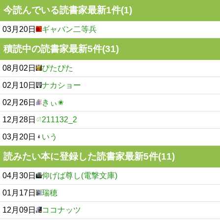
今読んでいる読書家最新1件(1)
03月20日
ギャバン二等兵
積読中の読書家最新5件(31)
08月02日
ぴたぴた
02月10日
ナカショー
02月26日
きぃ✬
12月28日
211132_2
03月20日
いう
読みたい本に登録した読書家最新5件(11)
04月30日
仰げば尊し(電撃文庫)
01月17日
瑞穂
12月09日
ココナッツ