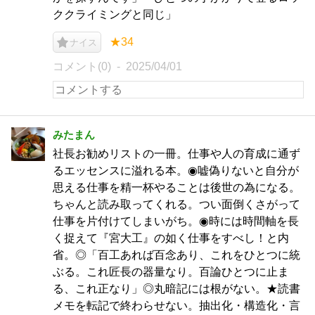
ククライミングと同じ」
★34
ナイス
コメント(0)
2025/04/01
みたまん
社長お勧めリストの一冊。仕事や人の育成に通ず
るエッセンスに溢れる本。◉嘘偽りないと自分が
思える仕事を精一杯やることは後世の為になる。
ちゃんと読み取ってくれる。つい面倒くさがって
仕事を片付けてしまいがち。◉時には時間軸を長
く捉えて『宮大工』の如く仕事をすべし！と内
省。◎「百工あれば百念あり、これをひとつに統
ぶる。これ匠長の器量なり。百論ひとつに止ま
る、これ正なり」◎丸暗記には根がない。★読書
メモを転記で終わらせない。抽出化・構造化・言