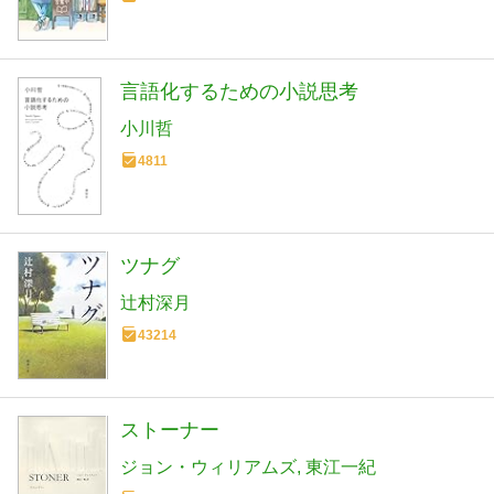
言語化するための小説思考
小川哲
4811
ツナグ
辻村深月
43214
ストーナー
ジョン・ウィリアムズ
東江一紀