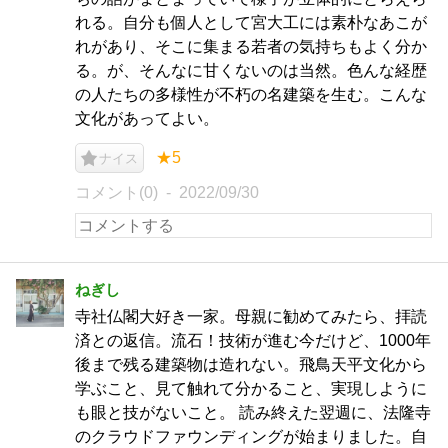
れる。自分も個人として宮大工には素朴なあこが
れがあり、そこに集まる若者の気持ちもよく分か
る。が、そんなに甘くないのは当然。色んな経歴
の人たちの多様性が不朽の名建築を生む。こんな
文化があってよい。
★5
ナイス
コメント(0)
2022/09/30
ねぎし
寺社仏閣大好き一家。母親に勧めてみたら、拝読
済との返信。流石！技術が進む今だけど、1000年
後まで残る建築物は造れない。飛鳥天平文化から
学ぶこと、見て触れて分かること、実現しように
も眼と技がないこと。 読み終えた翌週に、法隆寺
のクラウドファウンディングが始まりました。自