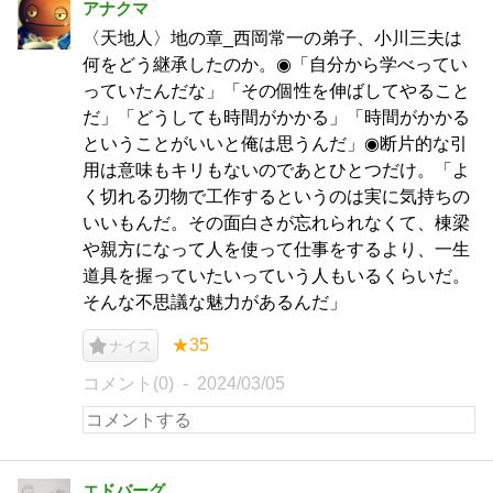
アナクマ
〈天地人〉地の章_西岡常一の弟子、小川三夫は
何をどう継承したのか。◉「自分から学べってい
っていたんだな」「その個性を伸ばしてやること
だ」「どうしても時間がかかる」「時間がかかる
ということがいいと俺は思うんだ」◉断片的な引
用は意味もキリもないのであとひとつだけ。「よ
く切れる刃物で工作するというのは実に気持ちの
いいもんだ。その面白さが忘れられなくて、棟梁
や親方になって人を使って仕事をするより、一生
道具を握っていたいっていう人もいるくらいだ。
そんな不思議な魅力があるんだ」
★35
ナイス
コメント(0)
2024/03/05
エドバーグ