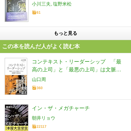
小川三夫
塩野米松
61
もっと見る
この本を読んだ人がよく読む本
コンテキスト・リーダーシップ 「最
高の上司」と「最悪の上司」は文脈で
決まる (光文社新書 1406)
山口周
360
イン・ザ・メガチャーチ
朝井リョウ
22117