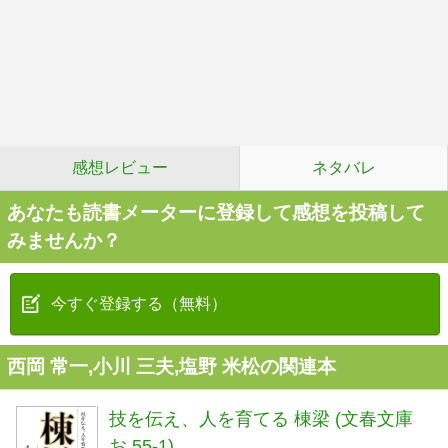
感想レビュー
ネタバレ
あなたも読書メーターに登録して感想を投稿して
みませんか？
今すぐ登録する（無料）
西岡 常一,小川 三夫,塩野 米松の関連本
技を伝え、人を育てる 棟梁 (文春文庫
お 55-1)