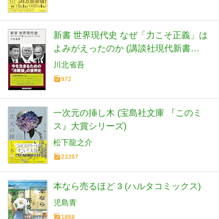
新書 世界現代史 なぜ「力こそ正義」は
よみがえったのか (講談社現代新書
2798)
川北省吾
972
一次元の挿し木 (宝島社文庫 『このミ
ス』大賞シリーズ)
松下龍之介
23397
本なら売るほど 3 (ハルタコミックス)
児島青
1868