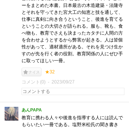
ーをまとめた本書。日本最古の木造建築・法隆寺
とそれを守ってきた宮大工の知恵と技を通して、
仕事に真剣に向き合うということ、後進を育てる
ということの大切さが語られる。服も、靴も、食
べ物も、教育でさえも決まったカタチに人間の方
を合わせようとするから弊害が起きる。人は皆個
性があって、適材適所がある。それを見つけ生か
すのが先を行く者の役割。教育関係の人にぜひ手
に取ってほしい一冊。
★32
ナイス
コメント(0)
2023/09/27
あんPAPA
教育に携わる人々や後進を指導する人には読んで
もらいたい一冊である。塩野米松氏の聞き書き