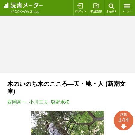
ログイン
新規登録
本を探
木のいのち木のこころ―天・地・人 (新潮文
庫)
西岡常一
,
小川三夫
,
塩野米松
感想
144