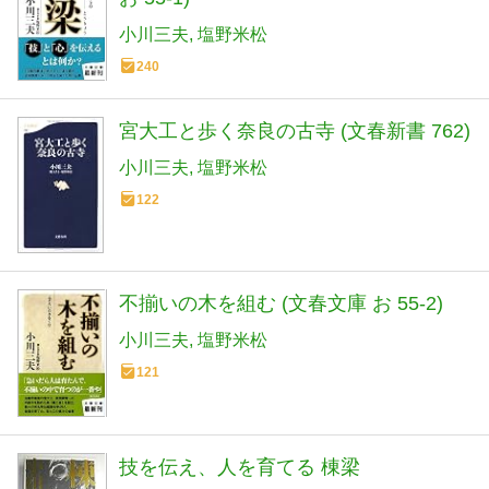
小川三夫
塩野米松
240
宮大工と歩く奈良の古寺 (文春新書 762)
小川三夫
塩野米松
122
不揃いの木を組む (文春文庫 お 55-2)
小川三夫
塩野米松
121
技を伝え、人を育てる 棟梁