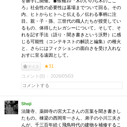
を勝手に開催。◉候補10『木のいのち木のここ
ろ』社会性の必要性は墓場までついて回る。その
内、ヒトからヒトへと伝える／伝わる事柄に注
目。親・子・孫、三世代の職人たちが授受してい
るもの、体得したレガシーについて。そして、そ
れを記す手法（語り・聞き書きという沃野）に感
じる可能性（コンテキストの解読と編集）の種火
と、さらにはフィクションの面白さを受け入れな
おすに至る遠因として。
★31
ナイス
コメント(0)
2026/05/03
Shoji
法隆寺、薬師寺の宮大工さんの言葉を聞き書きし
たもの。棟梁の西岡常一さん、弟子の小川三夫さ
んが、千三百年続く飛鳥時代の建物を補修するこ