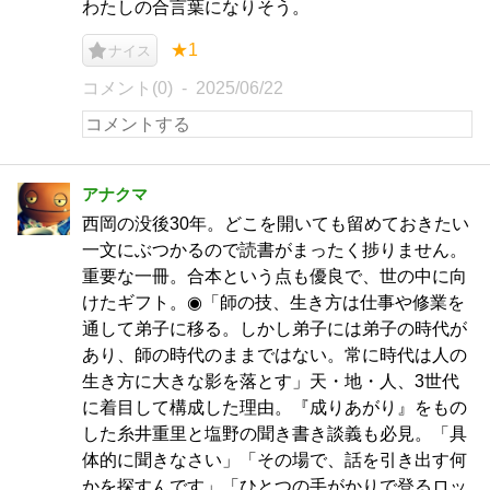
わたしの合言葉になりそう。
★1
ナイス
コメント(0)
2025/06/22
アナクマ
西岡の没後30年。どこを開いても留めておきたい
一文にぶつかるので読書がまったく捗りません。
重要な一冊。合本という点も優良で、世の中に向
けたギフト。◉「師の技、生き方は仕事や修業を
通して弟子に移る。しかし弟子には弟子の時代が
あり、師の時代のままではない。常に時代は人の
生き方に大きな影を落とす」天・地・人、3世代
に着目して構成した理由。『成りあがり』をもの
した糸井重里と塩野の聞き書き談義も必見。「具
体的に聞きなさい」「その場で、話を引き出す何
かを探すんです」「ひとつの手がかりで登るロッ