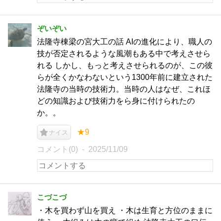
ぞいぞい
法隆寺棟梁の宮大工の話 AIの進化により、職人の
技が否定されるような風潮もある中で考えさせら
れる しかし、もっと考えさせられるのが、この彼
らが全くかなわないという1300年前に建立された
法隆寺の当時の技術力。当時の人はなぜ、これほ
どの知識および技術力をら身に付けられたの
か。。
★9
ナイス
コメント(0)
2025/11/09
こづこづ
・木を買わず山を買え ・木は生育と方位のままに