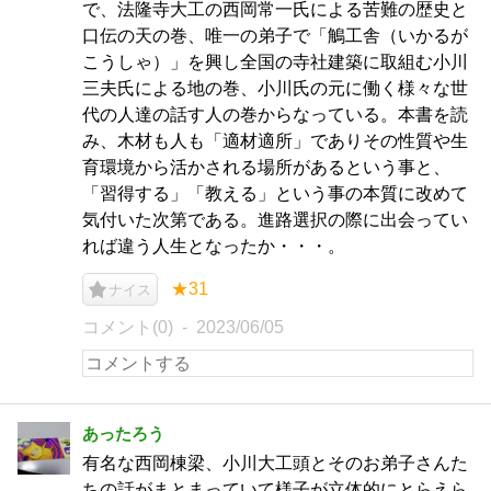
で、法隆寺大工の西岡常一氏による苦難の歴史と
口伝の天の巻、唯一の弟子で「鵤工舎（いかるが
こうしゃ）」を興し全国の寺社建築に取組む小川
三夫氏による地の巻、小川氏の元に働く様々な世
代の人達の話す人の巻からなっている。本書を読
み、木材も人も「適材適所」でありその性質や生
育環境から活かされる場所があるという事と、
「習得する」「教える」という事の本質に改めて
気付いた次第である。進路選択の際に出会ってい
れば違う人生となったか・・・。
★31
ナイス
コメント(0)
2023/06/05
あったろう
有名な西岡棟梁、小川大工頭とそのお弟子さんた
ちの話がまとまっていて様子が立体的にとらえら