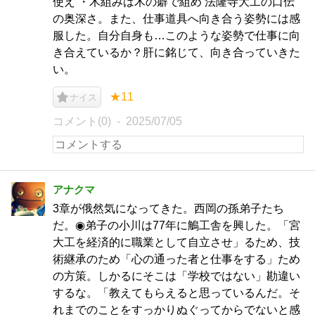
使え ・木組みは木の癖で組め 法隆寺大工の口伝
の奥深さ。また、仕事道具へ向き合う姿勢には感
服した。自分自身も…このような姿勢で仕事に向
き合えているか？肝に銘じて、向き合っていきた
い。
★11
ナイス
コメント(0)
2025/07/05
アナクマ
3章が俄然気になってきた。西岡の孫弟子たち
だ。◉弟子の小川は77年に鵤工舎を興した。「宮
大工を経済的に職業として自立させ」るため、技
術継承のため「心の通った者と仕事をする」ため
の方策。しかるにそこは「学校ではない」勘違い
するな。「教えてもらえると思っているんだ。そ
れまでのことをすっかりぬぐってからでないと感