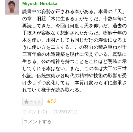
Miyoshi Hirotaka
読書中の姿勢が正される本がある。本書の「天」
の章、旧題「木に生きる」がそうだ。十数年毎に
再読してきた。今回は何度も天を仰いだ。過去の
手抜きが容赦なく想起されたからだ。樹齢千年の
木を使い、用材としても同じだけの寿命になるよ
うに使い方を工夫する。この努力の積み重ねが千
三百年前の木造建築を現代に伝えている。真摯に
生きる、公の精神を持つことをこれほど明確に示
してくれる本はない。また、この本は大工の三世
代記。伝統技術が各時代の精神や技術の影響を受
け少しずつ変化しても、本質は変わらずに継承さ
れていく様子が読み取れる。
★52
ナイス
コメント(0)
2023/12/12