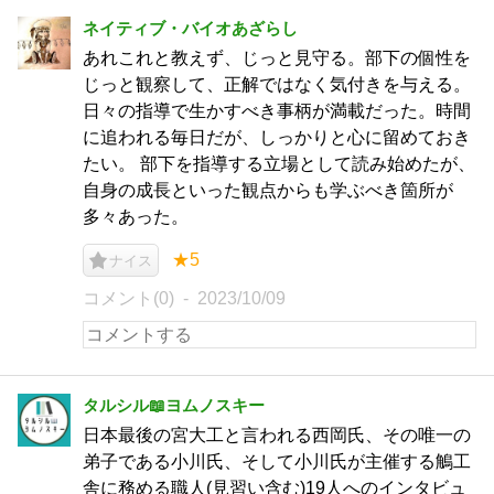
ネイティブ・バイオあざらし
あれこれと教えず、じっと見守る。部下の個性を
じっと観察して、正解ではなく気付きを与える。
日々の指導で生かすべき事柄が満載だった。時間
に追われる毎日だが、しっかりと心に留めておき
たい。 部下を指導する立場として読み始めたが、
自身の成長といった観点からも学ぶべき箇所が
多々あった。
★5
ナイス
コメント(0)
2023/10/09
タルシル📖ヨムノスキー
日本最後の宮大工と言われる西岡氏、その唯一の
弟子である小川氏、そして小川氏が主催する鵤工
舎に務める職人(見習い含む)19人へのインタビュ