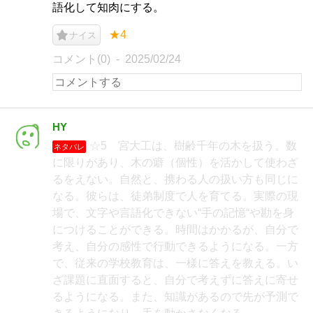
語化して知肉にする。
★4
ナイス
コメント(0)
2025/02/24
HY
☆5 宮大工は、樹齢千年の木を扱う。数
ネタバレ
に限りがあり、木の癖（個性）を活かして使わざ
るをえない。自然と、携わる人の扱い方も同じに
なる。彼らは、徒弟制度で人を育てる。実際の現
場で、文字や言語化できない“手の記憶“や勘を身
につけることができる。時間はかかるが、自分で
考え、自分の感性で行動できるようになる。一方
で、従来の学校教育は、一様に答えを教える。い
ざ課題に直面すると、自分で考えずに答えに寄せ
るようになる。また、知識があるので先が予測で