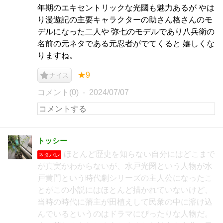
年期のエキセントリックな光國も魅力あるが やは
り漫遊記の主要キャラクターの助さん格さんのモ
デルになった二人や 弥七のモデルであり八兵衛の
名前の元ネタである元忍者がでてくると 嬉しくな
りますね。
★9
ナイス
コメント(0)
2024/07/07
トッシー
ほとんど歴史を知らない自分にはどこまで
ネタバレ
が真実かわからないが、水戸光圀という人物が水
戸黄門という時代劇シリーズの主人公になったこ
とがこの小説にはほとんど描かれていないけど、
当時の時代に藩主が田植えして民衆の中に溶け込
んでいるというのはドラマにぴったりな人物だ。