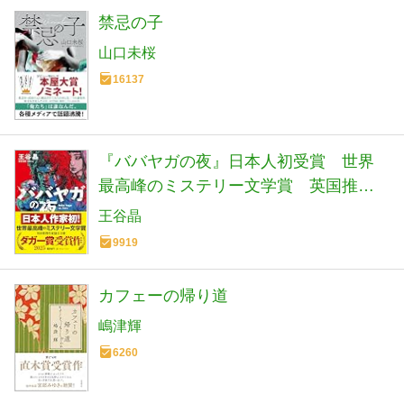
禁忌の子
山口未桜
16137
『ババヤガの夜』日本人初受賞 世界
最高峰のミステリー文学賞 英国推理
作家協会賞(ダガー賞） (河出文庫 お 46-
王谷晶
1)
9919
カフェーの帰り道
嶋津輝
6260