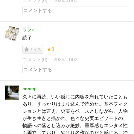
コメント(0)
2026/01/05
ララ♂
読了
★8
ナイス
コメント(0)
2025/11/02
conegi
久々に再読。いい感じに内容を忘れていたことも
あり、すっかりはまり込んで読めた。基本フィク
ションとは言え、史実をベースとしながら、人物
が生き生きと描かれ、色々な史実エピソードの、
物語への落とし込みが絶妙。重厚感もエンタメ性
も両立しており、やはり名作なのだと感じる。冲