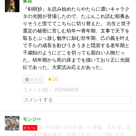
紫花
『剣樹抄』を読み始めたらやたらに濃いキャラク
タの光圀が登場したので、たぶんこれ読む順番あ
りそうと慌ててこちらに切り替えた。 出生と世子
選定の秘密に苦しむ幼年〜青年期、文事で天下を
取るとぶっ放し勉学に励む壮年期、己の義を叶え
て子らの成長を歓びうきうきと隠居する老年期と
千歳飴のようにどこを切っても面白い人物だっ
た。幼年期から死の床までを描いており正に光圀
伝であった。大変読み応えがあった。
★10
ナイス
コメント(0)
2026/04/24
モンジー
水戸光圀の人生を描いた長編。兄を差し置
ネタバレ
いて水戸藩を継ぎ、不義であることに悩む半生。