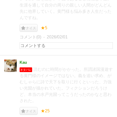
生涯を通して自分の周りの親しい人間がどんどん
先に他界していく。黄門様も悩み多き人生だった
んですね。
★5
ナイス
コメント(0)
2026/02/01
Kau
読むのに時間がかかった。所謂諸国漫遊す
ネタバレ
る黄門様のイメージではない。義を追い求め、が
むしゃらに詩で天下を取りに行くといった、力強
い光圀が描かれていた。フィクションだろうけ
ど、本当の水戸光圀ってこうだったのかなと思わ
された。
★25
ナイス