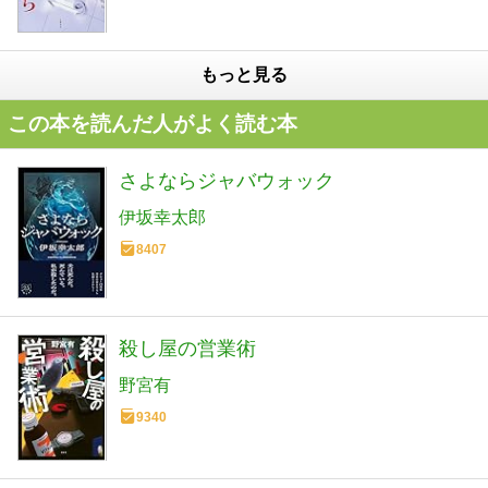
もっと見る
この本を読んだ人がよく読む本
さよならジャバウォック
伊坂幸太郎
8407
殺し屋の営業術
野宮有
9340