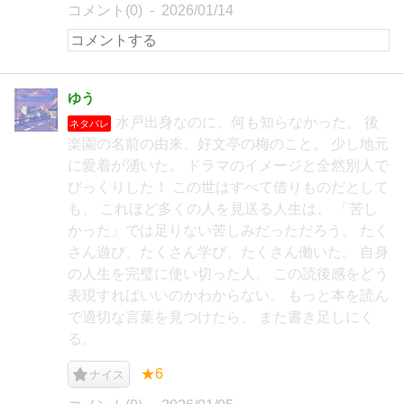
コメント(0)
2026/01/14
ゆう
水戸出身なのに、何も知らなかった。 後
ネタバレ
楽園の名前の由来、好文亭の梅のこと。 少し地元
に愛着が湧いた。 ドラマのイメージと全然別人で
びっくりした！ この世はすべて借りものだとして
も、 これほど多くの人を見送る人生は、 「苦し
かった」では足りない苦しみだっただろう。 たく
さん遊び、たくさん学び、たくさん働いた。 自身
の人生を完璧に使い切った人。 この読後感をどう
表現すればいいのかわからない。 もっと本を読ん
で適切な言葉を見つけたら、 また書き足しにく
る。
★6
ナイス