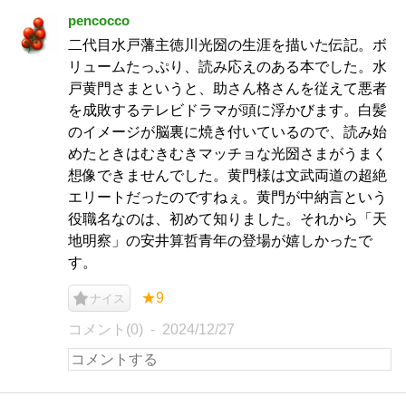
pencocco
二代目水戸藩主徳川光圀の生涯を描いた伝記。ボ
リュームたっぷり、読み応えのある本でした。水
戸黄門さまというと、助さん格さんを従えて悪者
を成敗するテレビドラマが頭に浮かびます。白髪
のイメージが脳裏に焼き付いているので、読み始
めたときはむきむきマッチョな光圀さまがうまく
想像できませんでした。黄門様は文武両道の超絶
エリートだったのですねぇ。黄門が中納言という
役職名なのは、初めて知りました。それから「天
地明察」の安井算哲青年の登場が嬉しかったで
す。
★9
ナイス
コメント(0)
2024/12/27