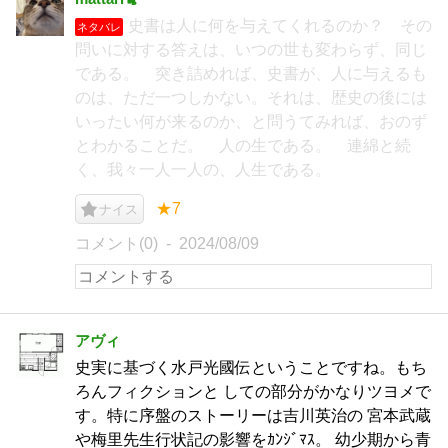
史書は人に何を与えてくれるのか？ その
ネタバレ
問いに対する答えは、いつの世も変わらず、同じ
である。 突き詰めれば、史書が、人に与えるも
のは、ただ一つしかない。それは、歴史の後には
いったい何が来るのか、と問うてみれば、おのず
とわかることだ。 人の生である。 連綿と続
く、我々一人一人の、人生である。
★7
ナイス
コメント(0)
2024/08/09
アヴィ
史実に基づく水戸光國伝ということですね。もち
ろんフィクションと しての部分がかなりツヨメで
す。特に序盤のストーリーは吉川英治の 宮本武蔵
や梅里先生行状記の影響をｶﾝｼﾞﾏｽ。 幼少期から青