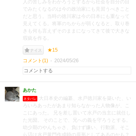
人の苦しみをわかろうとするから社会を自分の目
でみたくなるのは今の政治家にも見習うべきこと
だと思う。当時の徳川家は今の日本にも重なって
見えてくる。将軍のちからが弱くなると、取り巻
きも何も言えずそのままになってきて後で大きな
瑕疵を作る。
★15
ナイス
コメント(1)
2024/05/26
あかた
大日本史の編纂、水戸徳川家を築いた、い
ネタバレ
ろいろあったがあまり知らなかった人物像が、こ
こにあった。 兄を差し置いて水戸の当主に就任し
た光圀。 そのことで、兄への義を守ろうとする。
幼少期のやんちゃさ、負けず嫌い、行動派、そこ
ら辺は水戸黄門作成時の原形としてあるのかも？