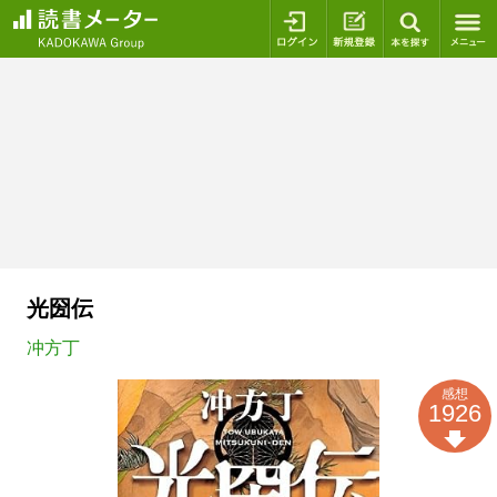
ログイン
新規登録
本を探
光圀伝
冲方丁
感想
1926