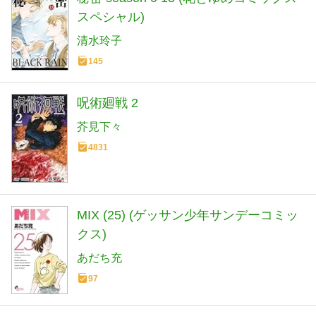
スペシャル)
清水玲子
145
呪術廻戦 2
芥見下々
4831
MIX (25) (ゲッサン少年サンデーコミッ
クス)
あだち充
97