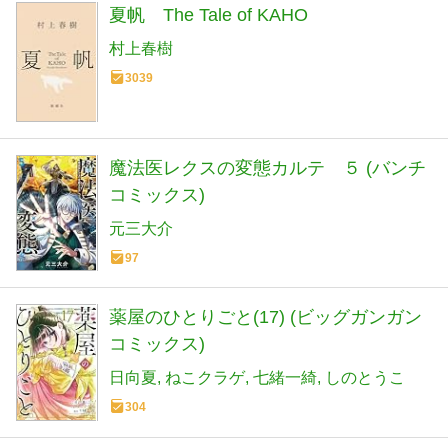
夏帆 The Tale of KAHO
村上春樹
3039
魔法医レクスの変態カルテ ５ (バンチ
コミックス)
元三大介
97
薬屋のひとりごと(17) (ビッグガンガン
コミックス)
日向夏
ねこクラゲ
七緒一綺
しのとうこ
304