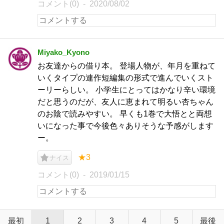
コメント(0)
2020/08/02
Miyako_Kyono
お友達からの借り本。 登場人物が、年月を重ねて
いくタイプの連作短編集の形式で進んでいくスト
ーリーらしい。 小学生にとってはかなり辛い環境
だと思うのだが、友人に恵まれて明るい杏ちゃん
のお陰で読みやすい。 早くも1巻で大悟とと両想
いになった事で今後色々ありそうな予感がします
ー。
★3
ナイス
コメント(0)
2019/01/15
最初
1
2
3
4
5
最後