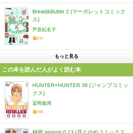
Bread&Butter 2 (マーガレットコミック
ス)
芦原妃名子
931
もっと見る
この本を読んだ人がよく読む本
HUNTER×HUNTER 39 (ジャンプコミッ
クス)
冨樫義博
596
秘密 season 0 13 (花とゆめコミックス