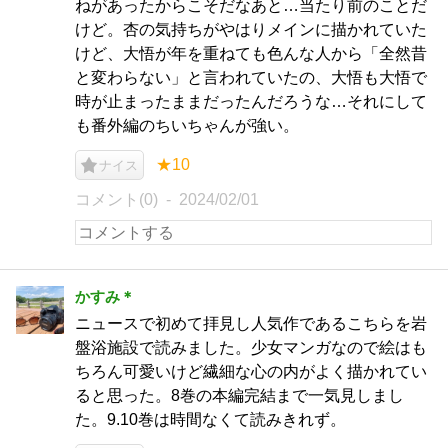
ねがあったからこそだなあと…当たり前のことだ
けど。杏の気持ちがやはりメインに描かれていた
けど、大悟が年を重ねても色んな人から「全然昔
と変わらない」と言われていたの、大悟も大悟で
時が止まったままだったんだろうな…それにして
も番外編のちいちゃんが強い。
★10
ナイス
コメント(0)
2024/02/01
かすみ＊
ニュースで初めて拝見し人気作であるこちらを岩
盤浴施設で読みました。少女マンガなので絵はも
ちろん可愛いけど繊細な心の内がよく描かれてい
ると思った。8巻の本編完結まで一気見しまし
た。9.10巻は時間なくて読みきれず。