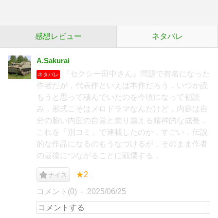
感想レビュー
ネタバレ
A.Sakurai
『セクシー田中さん』問題で有名になった
ネタバレ
作者だが，代表作といえば本作だろう．いつか読
もうと思って積んでいたのを今頃になって初読
み．形式こそはメロドラマなんだけど，内容は自
分の脆い内面の自覚と乗り越える精神的な成長．
これを「別コミ」で連載したのか．すごい．伝説
的な作品になるのもうなづけるが，そのまま作者
の最後につながることに戦慄する．
★2
ナイス
コメント(0)
2025/06/25