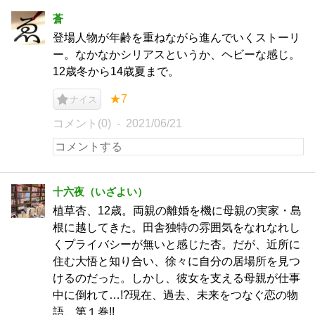
蒼
登場人物が年齢を重ねながら進んでいくストーリ
ー。なかなかシリアスというか、ヘビーな感じ。
12歳冬から14歳夏まで。
★7
ナイス
コメント(0)
2021/06/21
十六夜（いざよい）
植草杏、12歳。両親の離婚を機に母親の実家・島
根に越してきた。田舎独特の雰囲気をなれなれし
くプライバシーが無いと感じた杏。だが、近所に
住む大悟と知り合い、徐々に自分の居場所を見つ
けるのだった。しかし、彼女を支える母親が仕事
中に倒れて…!?現在、過去、未来をつなぐ恋の物
語、第１巻!!