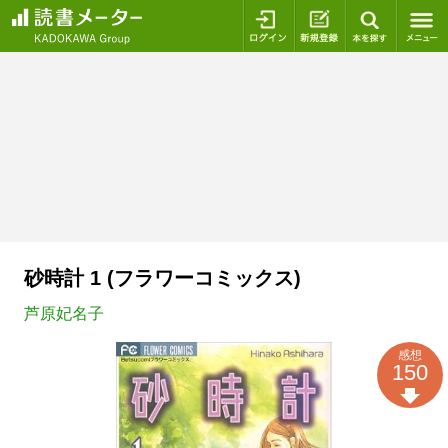
ログイン
新規登録
本を探
砂時計 1 (フラワーコミックス)
芦原妃名子
感想
150