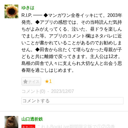
ゆきは
R.I.P. ━━ ◆マンガワン全巻イッキにて。2003年
発売。◆アプリの感想では、その当時読んだ気持
ちがよみがえってくる、泣いた、昼ドラを楽しん
でました等。アプリのコメント欄はネタバレに近
いことが書かれていることがあるのでお勧めしま
せん。◆田舎から出たくて堪らなかった母親が子
どもと共に離婚で戻ってきます。主人公は12才。
島根の田舎で人々に支えられ大切な人と出会う思
春期を過ごしはじめます。
★1
ナイス
コメント(0)
2023/12/07
山口透析鉄
これもBookLive期間限定版で①②③巻
ネタバレ