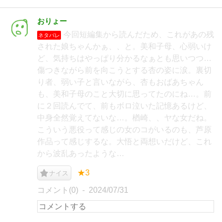
おりょー
今回短編集から読んだため、これがあの残
ネタバレ
された娘ちゃんかぁ、、と。美和子母、心弱いけ
ど、気持ちはやっぱり分かるなぁとも思いつつ…
傷つきながら前を向こうとする杏の姿に涙。裏切
り者、弱い子と言いながら、杏もおばあちゃん
も、美和子母のこと大切に思ってたのにね…。前
に２回読んでて、前もボロ泣いた記憶あるけど、
中身全然覚えてないな…。楢崎、、ヤな女だね。
こういう悪役って感じの女のコがいるのも、芦原
作品って感じするな。大悟と両想いだけど、これ
から波乱あったような…
★3
ナイス
コメント(0)
2024/07/31