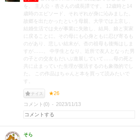
を。 主人公・杏さんの成長譚です。 12歳時と14
歳時のエピソード、それぞれが身に沁みました。
故郷を出たかったという母親、大学では上京し、
結婚生活では夫が事業に失敗し、結局、娘と実家
に戻ることに。その母にも心身ともに忍び寄るも
のがあり、悲しい結末が。杏の祖母も後悔はしま
すが……。 中学生となり、近所で友人となった男
の子との交友もだいぶ進展していて……母の死と
共に止まっていた生理が復活するのも象徴的でし
た。 この作品はちゃんと本を買って読みたいで
す。
★26
ナイス
コメント(0)
2023/11/13
そら