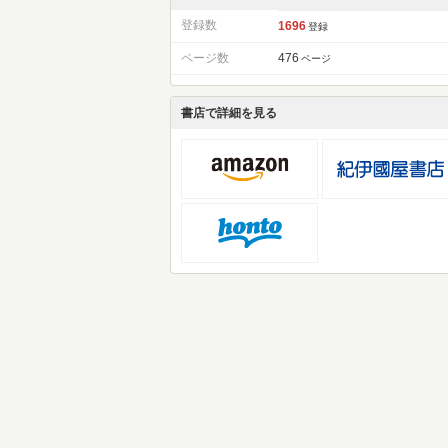
登録数
1696
登録
ページ数
476
ページ
書店で詳細を見る