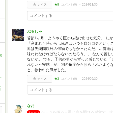
ナイス
★8
コメント(
0
)
2024/11/30
ぷるしゃ
苦節1ヶ月、ようやく匣から抜け出せた気分。 し
「産まれた時から…俺達はいつも自分自身という
界は失楽園以外の何物でもなかったんだ。…俺達
味わわなければならないのだろう。」 なんて苦し
健
ないか。 でも、子供の頃からずっと感じていた「
れない不安感」が、別の角度から照らされたよう
と、救われた気がした。
シ
ナイス
★3
コメント(
0
)
2024/09/30
,
田
なお
ページを捲る＝重い扉を開ける感覚で、
ネタバレ