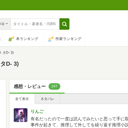
n和書
は
本ランキング
作家ランキング
タD- 3)
D- 3)
感想・レビュー
247
全て表示
ネタバレ
りんご
有名だったので一度は読んでみたいと思って手に
事件が起きて、推理して外してを繰り返す推理小