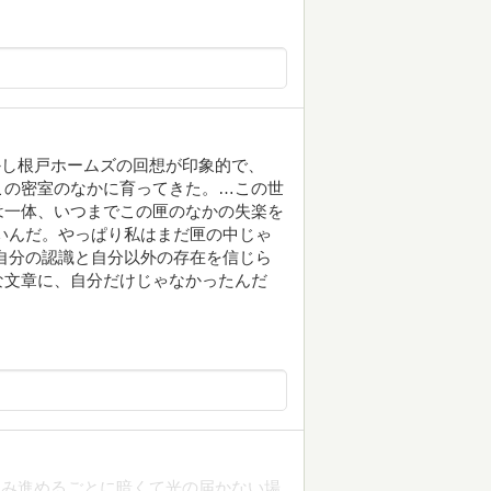
かし根戸ホームズの回想が印象的で、
この密室のなかに育ってきた。…この世
は一体、いつまでこの匣のなかの失楽を
いんだ。やっぱり私はまだ匣の中じゃ
自分の認識と自分以外の存在を信じら
な文章に、自分だけじゃなかったんだ
読み進めるごとに暗くて光の届かない場