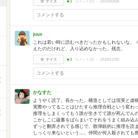
ナイス
★3
コメント(
0
)
2025/03/09
juus
これは若い時に読むべきだったかもしれないな。 
えたのだけれど、入り込めなかった。残念。
ナイス
★3
コメント(
0
)
2024/12/30
,
,
かなすた
ようやく読了。長かった。構造としては現実と虚
実際やってることはひたすら推理合戦という変わ
,
推理をしまくってもう誰が生きてて誰が死んでん
,
こかしこに蘊蓄をばらまいてそれをうまく組み込
ずっと翻弄されてる感じで、散弾銃的に推理を読
しっくり来ないという…。仲間が何人殺されても