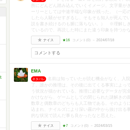
所にどんどん踏み込んでいくイメージ。文字量が
ーリーとしては中途半端な印象が残った。（一応
したら人騒がせすぎるし、そもそも知人が死んで
説を書き続けるのも腑に落ちない。） ※理解し
ているので、再読した時にまた違う印象を持つか
ナイス
★16
コメント(
0
)
2024/07/18
EMA
ミ
名前は知っていたが読む機会がなく、入
ネタバレ
了。誰かの推理は、その後に出てくる事実によっ
う状況が描かれている。推理に必要なデータが完
かけながら、ゲームとしての閉じられた謎解きの
数章と偶数章のどちらも人工物である。そのよう
込まれ、ナイルズにより深い霧の中から抜け出る
的な状況で読んだ事も良かったなと思えた。
ナイス
★7
コメント(
0
)
2024/03/15