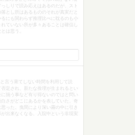
ぎっしりで読み応えはあるのだが、スト
の落とし所はあるもののそれが真実だと
いるにも関わらず推理比べに耽るのも小
きれていない所が多々あることは確信し
なとは思う。
院と言う果てしない時間を利用して読
て否定され、新たな推理が生まれるとい
全に揃う事など有り得ないのではと問い
面白さがどこにあるかを表していた。奇
に思った。曳間により深い霧の中に引き
事が出来なくなる。入院中という非現実