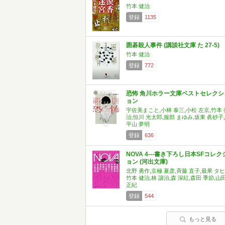
竹本 健治
登録
1135
囲碁殺人事件 (講談社文庫 た 27-5)
竹本 健治
登録
772
恐怖 角川ホラー文庫ベストセレクシ
ョン
宇佐美まこと,小林 泰三,小松 左京,竹本 
治,恒川 光太郎,服部 まゆみ,坂東 眞砂子,
平山 夢明
登録
636
NOVA 4---書き下ろし日本SFコレク
ョン (河出文庫)
北野 勇作,京極 夏彦,斉藤 直子,最果 タヒ
竹本 健治,林 譲治,森 深紅,森田 季節,山
正紀
登録
544
もっと見る