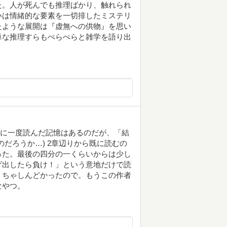
た。人が死んでも推理ばかり、触れられ
いは情緒的な要素を一切排したミステリ
たような展開は『虚無への供物』を思い
単な推理すらもぺらぺらと雑学を語り出
)に一度読んだ記憶はあるのだが、「結
だろうか…) 2章辺りから既に読むの
った。最後の四分の一くらいからは少し
げ出したら負け！」という意地だけで読
くちゃしんどかったので。もうこの作者
なやつ。