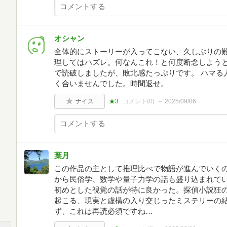
オシャン
全体的にストーリーが入ってこない、久しぶりの難
理してはハズレ。何なんこれ！と何度断念しようと
で読破しましたが、敗北感たっぷりです。 ハマる
く合いませんでした。時間返せ。
ナイス
★3
コメント(
0
)
2025/09/06
葉月
この作品の主として推理比べで物語が進んでいく
から民俗学、数学や量子力学の話も盛り込まれて
初めとした視覚の話が特に良かった。探偵小説狂
起こる、現実と虚構の入り交じったミステリーの
ず、これは再読必須ですね…