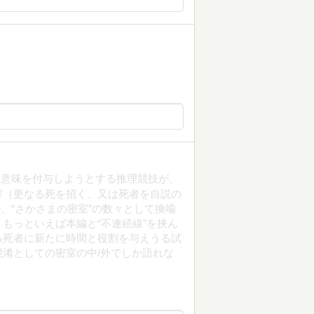
に意味を付与しようとする推理競技が、
穽（更なる死を招く、又は死者を自説の
、“さかさまの密室”の数々として換喩
もっといえば本編と“不連続線”を挟ん
る死者に新たに時間と役割を与えうる試
淆としての密室の中/外でしか語れな