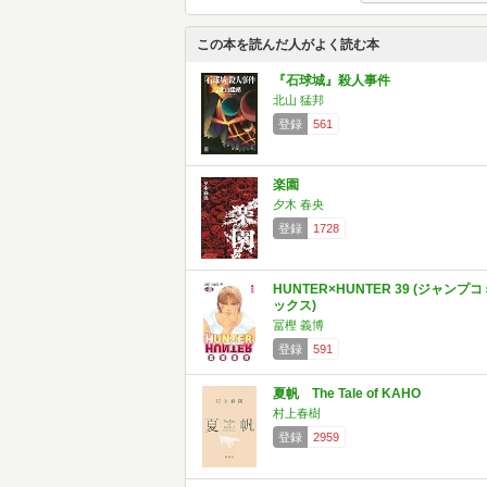
この本を読んだ人がよく読む本
『石球城』殺人事件
北山 猛邦
登録
561
楽園
夕木 春央
登録
1728
HUNTER×HUNTER 39 (ジャンプコ
ックス)
冨樫 義博
登録
591
夏帆 The Tale of KAHO
村上春樹
登録
2959