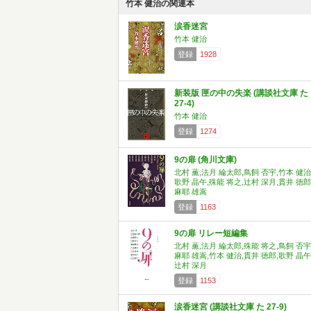
竹本 健治の関連本
涙香迷宮
竹本 健治
登録
1928
新装版 匣の中の失楽 (講談社文庫 た
27-4)
竹本 健治
登録
1274
9の扉 (角川文庫)
北村 薫,法月 綸太郎,鳥飼 否宇,竹本 健治
歌野 晶午,殊能 将之,辻村 深月,貫井 徳郎
麻耶 雄嵩
登録
1163
9の扉 リレー短編集
北村 薫,法月 綸太郎,殊能 将之,鳥飼 否宇
麻耶 雄嵩,竹本 健治,貫井 徳郎,歌野 晶午
辻村 深月
登録
1153
涙香迷宮 (講談社文庫 た 27-9)