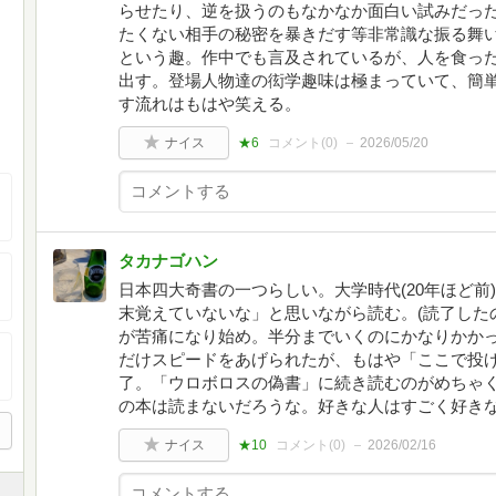
らせたり、逆を扱うのもなかなか面白い試みだっ
たくない相手の秘密を暴きだす等非常識な振る舞
という趣。作中でも言及されているが、人を食っ
出す。登場人物達の衒学趣味は極まっていて、簡
す流れはもはや笑える。
ナイス
★6
コメント(
0
)
2026/05/20
タカナゴハン
日本四大奇書の一つらしい。大学時代(20年ほど前
末覚えていないな」と思いながら読む。(読了したの
が苦痛になり始め。半分までいくのにかなりかか
だけスピードをあげられたが、もはや「ここで投
了。「ウロボロスの偽書」に続き読むのがめちゃ
の本は読まないだろうな。好きな人はすごく好き
ナイス
★10
コメント(
0
)
2026/02/16