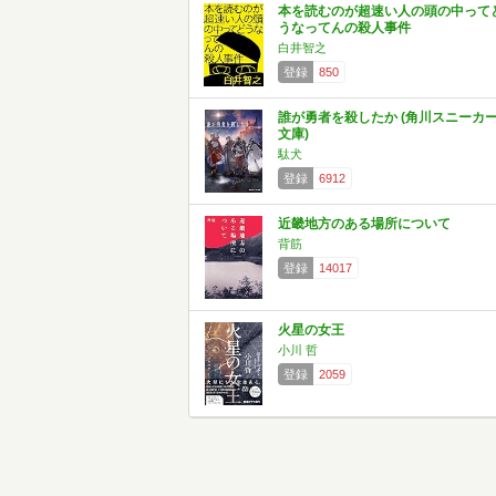
本を読むのが超速い人の頭の中って
うなってんの殺人事件
白井智之
登録
850
誰が勇者を殺したか (角川スニーカ
文庫)
駄犬
登録
6912
近畿地方のある場所について
背筋
登録
14017
火星の女王
小川 哲
登録
2059