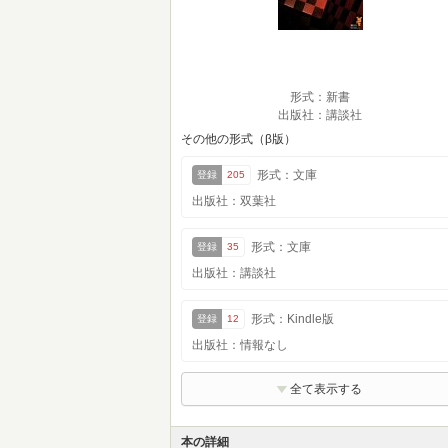
形式：新書
出版社：講談社
その他の形式（β版）
形式：文庫
登録
205
出版社：双葉社
形式：文庫
登録
35
出版社：講談社
形式：Kindle版
登録
12
出版社：情報なし
全て表示する
本の詳細