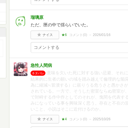
瑠璃原
ただ、匣の中で揺らいでいた。
ナイス
★6
コメント(
0
)
2026/01/16
急性人間病
意味を欠いた死に対する強い忌避、それ
ネタバレ
結果的に生者の願いの域を踏み越えて倫理的な陥
為に縮減≒冒瀆する）に嵌りうる危うさと愚かさが
されている。一方で、そうした密室ならぬ密室が、
で対峙する作中作としてのそれが、曳間を代表す
みになっている事を興味深く思う。存在と不在の混
いこと。小説はそこに近付けるのか。
ナイス
★4
コメント(
0
)
2025/10/26