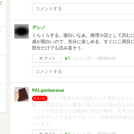
ど
デシノ
ー
くらくらする。面白いなあ。推理小説として読む
成が面白いので、充分に楽しめる。すぐに二周目
部分だけでも読み直そう。
ナイス
★5
コメント(
0
)
2024/01/16
PALganbaranai
入れ子構造からの逆転という発想はすごく
ネタバレ
語でも苦戦するのに裏表の倍になると誰が誰なのか
リックや見立てなどは複数の方法が検討、思考さ
っとモヤッとするものであった。 日本四大奇書を
とします。