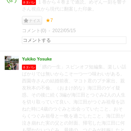
１巻から４巻まで通読。めぞん一刻を響子
ネタバレ
さん視点から現代に翻案した印象。
★7
ナイス
コメント(0)
2022/05/15
Yukiko Yosuke
「娚の一生」スピンオフ短編集。楽しい話
ネタバレ
ばかりでは無いからこそ一つ一つ味わいがある。
西園寺さんの結婚前夜、マコト君のプチ家出、親
友秋本の不倫、（おまけ的な）海江田のゲイ疑
惑。その後に続く3編が海江田とつぐみ2人の人生
を切り取っていて良い。海江田がつぐみ祖母を訪
ねた時に4歳のつぐみと出会っていたこと、おそ
らくつぐみ祖母と一晩を過ごしたこと。海江田が
泣き崩れた実の父との対面、帰宅した海江田に何
も聞かないつぐみ。最後の、つぐみが妊娠したと