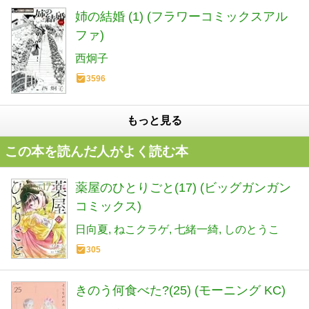
姉の結婚 (1) (フラワーコミックスアル
ファ)
西炯子
3596
もっと見る
この本を読んだ人がよく読む本
薬屋のひとりごと(17) (ビッグガンガン
コミックス)
日向夏
ねこクラゲ
七緒一綺
しのとうこ
305
きのう何食べた?(25) (モーニング KC)