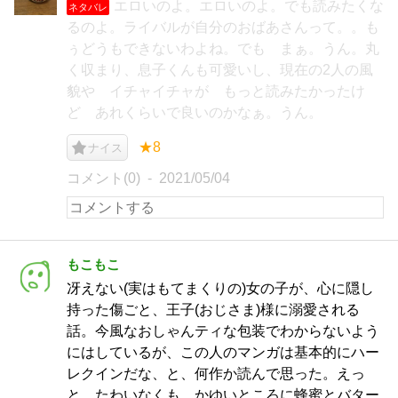
エロいのよ。エロいのよ。でも読みたくな
ネタバレ
るのよ。ライバルが自分のおばあさんって。。も
ぅどうもできないわよね。でも まぁ。うん。丸
く収まり、息子くんも可愛いし、現在の2人の風
貌や イチャイチャが もっと読みたかったけ
ど あれくらいで良いのかなぁ。うん。
★8
ナイス
コメント(0)
2021/05/04
もこもこ
冴えない(実はもてまくりの)女の子が、心に隠し
持った傷ごと、王子(おじさま)様に溺愛される
話。今風なおしゃんティな包装でわからないよう
にはしているが、この人のマンガは基本的にハー
レクインだな、と、何作か読んで思った。えっ
と、たわいなくも、かゆいところに蜂蜜とバター