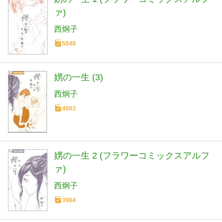
ァ)
西炯子
5048
娚の一生 (3)
西炯子
4003
娚の一生 2 (フラワーコミックスアルフ
ァ)
西炯子
3984