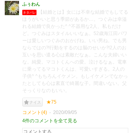
ふぅわん
【結婚とは】女には不幸な結婚でもしてる
ネタバレ
ほうがいいと思う季節があるか…。つぐみは幸溢
れる結婚で良かった^ ^不器用な2人、私もだけ
ど。つぐみはスタイルいいなぁ。52歳海江田パワ
ーは愛しいつぐみのおかげね。いい男ね。でも男
ならではの⁈行動をするのは脳のせいか⁈2人のお
互いを思い遣る心は素敵だなぁ。こんな夫婦いい
な。純愛。マコトくんへの愛。泣けるなぁ。電車
に乗ってるマコトくんは、可愛いすぎる。2人の
子供^ ^もちろんイケメン。もしイケメンでなかっ
たとしても心は素直で綺麗な子。間違いない。父
そっくりなのもいい。
★75
ナイス
コメント(4)
2020/09/05
4件のコメントを全て見る