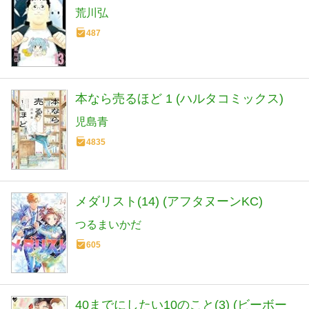
荒川弘
487
本なら売るほど 1 (ハルタコミックス)
児島青
4835
メダリスト(14) (アフタヌーンKC)
つるまいかだ
605
40までにしたい10のこと(3) (ビーボー