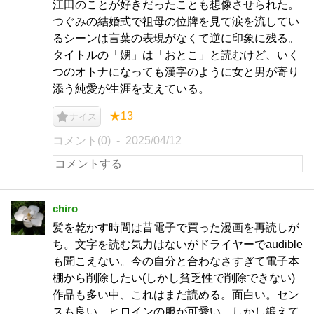
江田のことが好きだったことも想像させられた。
つぐみの結婚式で祖母の位牌を見て涙を流してい
るシーンは言葉の表現がなくて逆に印象に残る。
タイトルの「娚」は「おとこ」と読むけど、いく
つのオトナになっても漢字のように女と男が寄り
添う純愛が生涯を支えている。
★13
ナイス
コメント(0)
2025/04/12
chiro
髪を乾かす時間は昔電子で買った漫画を再読しが
ち。文字を読む気力はないがドライヤーでaudible
も聞こえない。今の自分と合わなさすぎて電子本
棚から削除したい(しかし貧乏性で削除できない)
作品も多い中、これはまだ読める。面白い。セン
スも良い。ヒロインの服が可愛い。しかし鍛えて