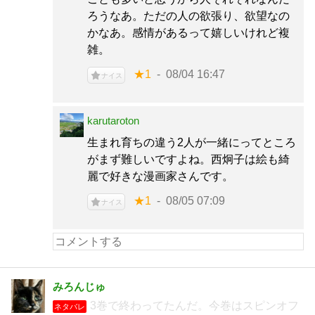
ろうなあ。ただの人の欲張り、欲望なの
かなあ。感情があるって嬉しいけれど複
雑。
★1
08/04 16:47
ナイス
karutaroton
生まれ育ちの違う2人が一緒にってところ
がまず難しいですよね。西炯子は絵も綺
麗で好きな漫画家さんです。
★1
08/05 07:09
ナイス
みろんじゅ
3巻で終わってたんだ。今巻はスピンオフ
ネタバレ