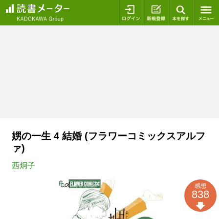
ログイン
新規登録
本を探
娚の一生 4 結婚 (フラワーコミックスアルフ
ァ)
西炯子
感想
838