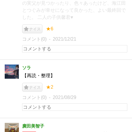
の実父が見つかったり、色々あったけど、海江田
とつぐみが幸せになって良かった、よい最終回で
した。 二人の子供馨君♥
★6
ナイス
コメント(0)
2021/12/21
ソラ
【再読・整理】
★2
ナイス
コメント(0)
2021/08/29
廣田美智子