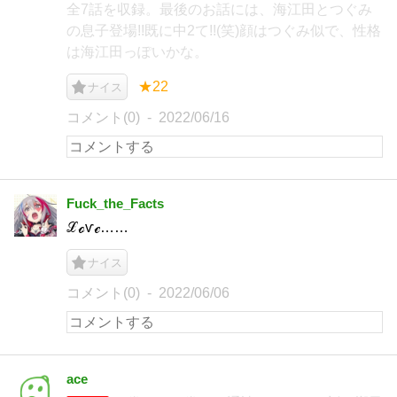
全7話を収録。最後のお話には、海江田とつぐみ
の息子登場!!既に中2て!!(笑)顔はつぐみ似で、性格
は海江田っぽいかな。
★22
ナイス
コメント(0)
2022/06/16
Fuck_the_Facts
ℒℴѵℯ……
ナイス
コメント(0)
2022/06/06
ace