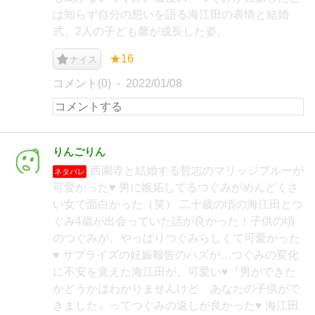
は知らず自分の想いを語る海江田の表情と結婚
式、2人の子ども馨が成長した姿。
★16
ナイス
コメント(0)
2022/01/08
りんごりん
西園寺と結婚する哲志のマリッジブルーが
ネタバレ
可愛かった♥ 男に嫉妬してるつぐみがめんどくさ
い女で面白かった（笑） 二十歳の頃の海江田とつ
ぐみ4歳が出会っていた話が良かった！子供の頃
のつぐみが、やっぱりつぐみらしくて可愛かった
♥ サプライズの妊娠報告のハズが…つぐみの変化
に不安を覚えた海江田が、可愛い♥『男ができた
かどうかはわかりませんけど あなたの子供がで
きました』ってつぐみの返しが良かった♥ 海江田