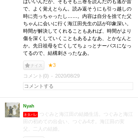
はいいんだが、そもそも三巻を読んだのも遙か昔
で、よく覚えとらん。読み返そうにも引っ越しの
時に売っちゃったし……。内容は自分を捨てた父
ちゃんに会いに行く海江田先生の話が印象深い。
時間が解決してくれることもあれば、時間がより
傷を深くしていくこともあるよなあ、とかなんと
か。先日祖母を亡くしてちょっとナーバスになっ
てるので、結構刺さったなあ。
★3
ナイス
コメント(0)
2020/08/29
Nyah
つぐみと海江田の結婚生活。つぐみと海江
ネタバレ
田の初めての出会い、つぐみ4才。海江田の実
父。二人の結婚。