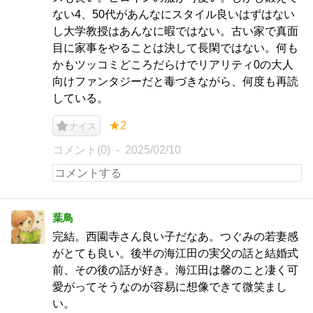
ない4、50代があんなにスタイル良いはずはない
し大学教授はあんなに暇ではない。古い家で真面
目に家事をやることは決して長閑ではない。何も
かもツッコミどころだらけでリアリティ0の大人
向けファンタジーだと毒づきながら、何度も再読
している。
★2
ナイス
コメント(0)
2025/02/10
葉鳥
完結。西園寺さん良い子だなあ。つぐみの若妻感
がとても良い。後半の海江田の実父の話と結婚式
前、その後の話が好き。海江田は馨のこと凄く可
愛がってそうなのが容易に想像できて微笑まし
い。