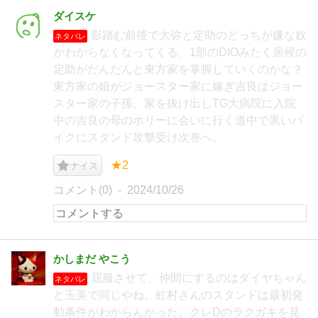
ダイスケ
影踏む前後で大弥と定助のどっちが嫌な奴
ネタバレ
かわからなくなってくる、1部のDIOみたく居候の
定助がだんだんと東方家を掌握していくのかな？
東方家の娘がジョースター家に嫁ぎ吉良はジョー
スター家の子孫、家を抜け出しTG大病院に入院
中の吉良の母のホリーに会いに行く道中で黒いバ
イクにスタンド攻撃受け次巻へ。
★2
ナイス
コメント(0)
2024/10/26
かしまだ やこう
屈服させて、仲間にするのはダイヤちゃん
ネタバレ
と玉美で同じやね。虹村さんのスタンドは最初発
動条件がわからんかった。クレDのラクガキを見