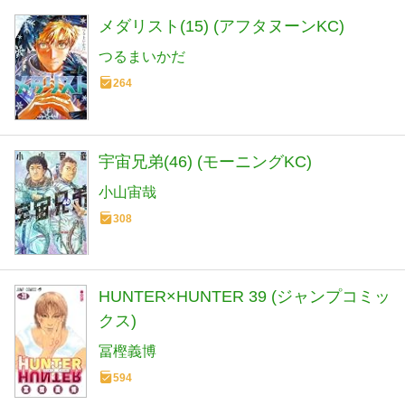
メダリスト(15) (アフタヌーンKC)
つるまいかだ
264
宇宙兄弟(46) (モーニングKC)
小山宙哉
308
HUNTER×HUNTER 39 (ジャンプコミッ
クス)
冨樫義博
594