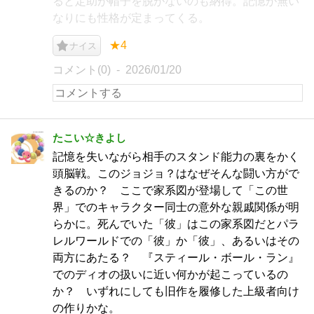
ると定助が帽子を脱がないのも納得。記憶が無い
なりにも性格が定まってくる。
★4
ナイス
コメント(0)
2026/01/20
たこい☆きよし
記憶を失いながら相手のスタンド能力の裏をかく
頭脳戦。このジョジョ？はなぜそんな闘い方がで
きるのか？ ここで家系図が登場して「この世
界」でのキャラクター同士の意外な親戚関係が明
らかに。死んでいた「彼」はこの家系図だとパラ
レルワールドでの「彼」か「彼」、あるいはその
両方にあたる？ 『スティール・ボール・ラン』
でのディオの扱いに近い何かが起こっているの
か？ いずれにしても旧作を履修した上級者向け
の作りかな。