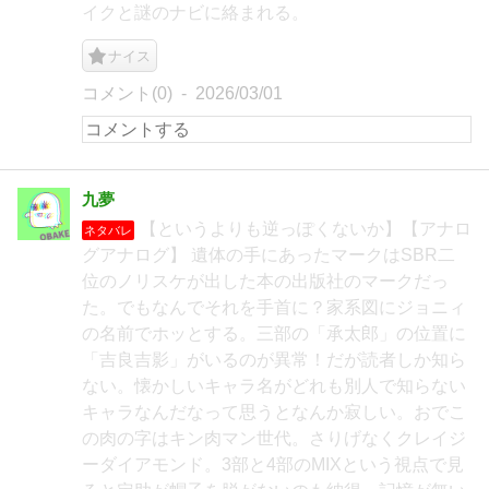
イクと謎のナビに絡まれる。
ナイス
コメント(0)
2026/03/01
九夢
【というよりも逆っぽくないか】【アナロ
ネタバレ
グアナログ】 遺体の手にあったマークはSBR二
位のノリスケが出した本の出版社のマークだっ
た。でもなんでそれを手首に？家系図にジョニィ
の名前でホッとする。三部の「承太郎」の位置に
「吉良吉影」がいるのが異常！だが読者しか知ら
ない。懐かしいキャラ名がどれも別人で知らない
キャラなんだなって思うとなんか寂しい。おでこ
の肉の字はキン肉マン世代。さりげなくクレイジ
ーダイアモンド。3部と4部のMIXという視点で見