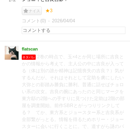
★3
ナイス
コメント(0)
2026/04/04
flatscan
2巻の時点で、玉×4とか同じ場所に吉良と
ネタバレ
かの情報から考えて、主人公の中に吉良が入って
る（体は別の誰か精神は記憶喪失の吉良？）気が
するんだが。それはそれとして定助を虜にしたい
大弥との影踏み勝負に勝利。普通に話せばチョロ
い系の次女。吉良の腕にあったのと同じマークを
東方邸の2階への手すりに見つけた定助は2階の部
屋を調査開始。前作SBRとがっつりリンクして
る？ てか、東方系とジョースター系と吉良系が
全部繋がっとる。情報を得るためホリー・ジョー
スターに会いに行くことに。で、道すがら謎のバ