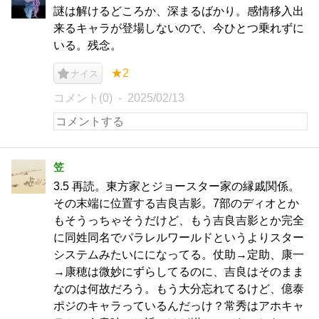
謎は解けるどころか、深まるばかり。感情移入出
来るキャラが登場しないので、今ひとつ乗れずに
いる。残念。
★2
ナイス
コメント(0)
2025/02/13
笠
3.5 再読。東方家とジョースター家の縁戚関係。
その末端に位置する吉良吉影。7部のディオとか
もそうっちゃそうだけど、もう吉良吉影とか完全
に同姓同名でパラレルワールドというよりスター
システムみたいにになってる。仗助→定助、康一
→康穂は微妙にずらしてるのに、吉良はそのまま
なのは何故だろう。もう大分忘れてるけど、億泰
ポジのキャラっているんだっけ？常秀はアホキャ