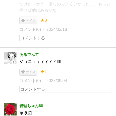
つけた（カラー版なのでよく分かった）。もっと
探せば他にあるかな。
★3
ナイス
コメント(0)
2024/02/18
あるでんて
ジョニィィィィィィ‼️‼️
★1
ナイス
コメント(0)
2023/09/04
愛理ちゃん88
家系図