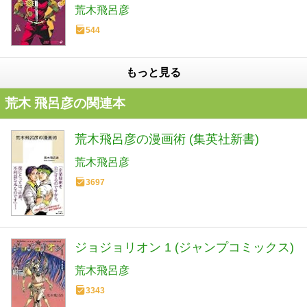
荒木飛呂彦
544
もっと見る
荒木 飛呂彦の関連本
荒木飛呂彦の漫画術 (集英社新書)
荒木飛呂彦
3697
ジョジョリオン 1 (ジャンプコミックス)
荒木飛呂彦
3343