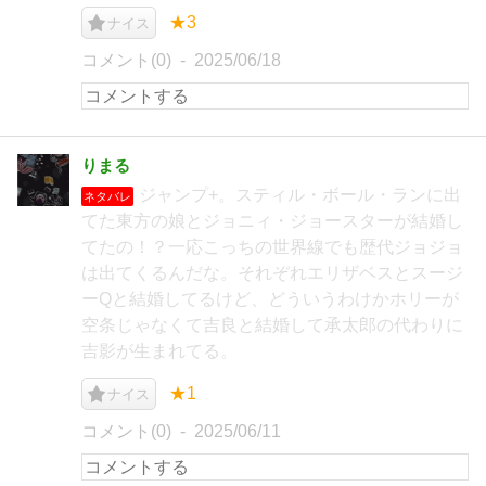
★3
ナイス
コメント(0)
2025/06/18
りまる
ジャンプ+。スティル・ボール・ランに出
ネタバレ
てた東方の娘とジョニィ・ジョースターが結婚し
てたの！？一応こっちの世界線でも歴代ジョジョ
は出てくるんだな。それぞれエリザベスとスージ
ーQと結婚してるけど、どういうわけかホリーが
空条じゃなくて吉良と結婚して承太郎の代わりに
吉影が生まれてる。
★1
ナイス
コメント(0)
2025/06/11