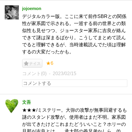
jojoemon
デジタルカラー版。ここに来て前作SBRとの関係
性が家系図で示される。一巡する前の世界との類
似性も見せつつ、ジョースター家系に吉良が絡ん
できて謎は深まるばかり。こうしてまとめて読ん
でると理解できるが、当時連載読んでた頃は理解
するの大変だったかも。
★6
ナイス
コメント(0)
2023/02/15
文吾
★★★/ミステリー。大弥の攻撃が無事回避するも
謎のスタンド攻撃が。使用者はまだ不明。家系図
が出てきたけどこれまたどういいこと？ホリーの
旦那が吉良とは、、承太郎の義兄弟かしら。(t)