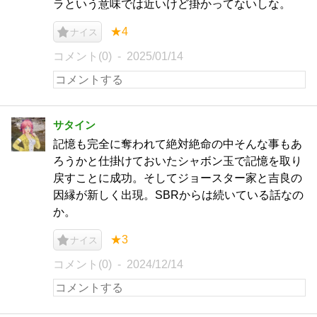
ラという意味では近いけど掛かってないしな。
★4
ナイス
コメント(0)
2025/01/14
サタイン
記憶も完全に奪われて絶対絶命の中そんな事もあ
ろうかと仕掛けておいたシャボン玉で記憶を取り
戻すことに成功。そしてジョースター家と吉良の
因縁が新しく出現。SBRからは続いている話なの
か。
★3
ナイス
コメント(0)
2024/12/14