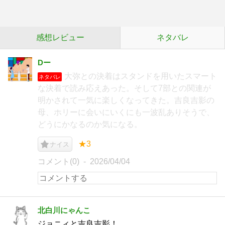
感想レビュー
ネタバレ
Dー
大弥との決着はスタンドを用いたスマート
ネタバレ
な決着で読み応えあった。そして7部との関連が
明かされて一気に楽しくなってきた。吉良吉影の
母、ホリーに会いにいくにも一波乱ありそうで、
どうにかなるのか気になる。
★3
ナイス
コメント(0)
2026/04/04
北白川にゃんこ
ジョニィと吉良吉影！