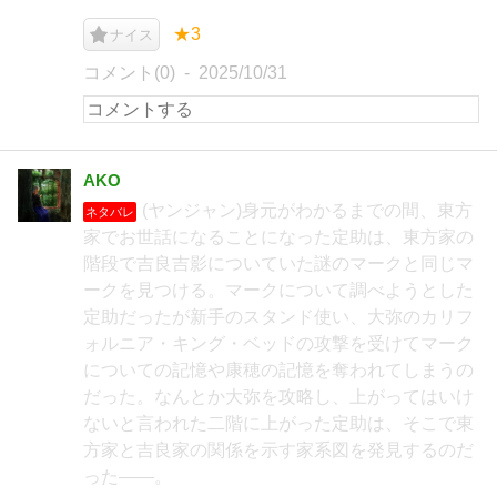
★3
ナイス
コメント(0)
2025/10/31
AKO
(ヤンジャン)身元がわかるまでの間、東方
ネタバレ
家でお世話になることになった定助は、東方家の
階段で吉良吉影についていた謎のマークと同じマ
ークを見つける。マークについて調べようとした
定助だったが新手のスタンド使い、大弥のカリフ
ォルニア・キング・ベッドの攻撃を受けてマーク
についての記憶や康穂の記憶を奪われてしまうの
だった。なんとか大弥を攻略し、上がってはいけ
ないと言われた二階に上がった定助は、そこで東
方家と吉良家の関係を示す家系図を発見するのだ
った――。