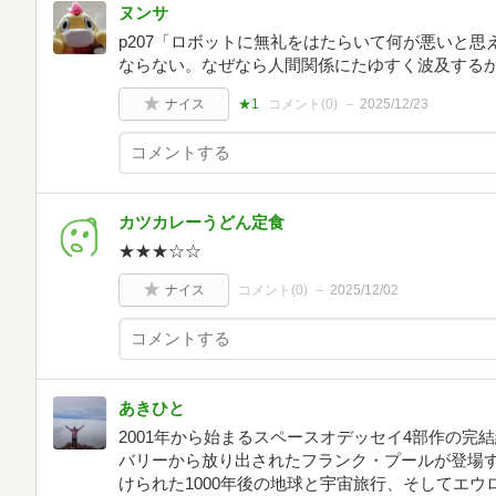
ヌンサ
p207「ロボットに無礼をはたらいて何が悪いと
ならない。なぜなら人間関係にたゆすく波及する
ナイス
★1
コメント(
0
)
2025/12/23
カツカレーうどん定食
★★★☆☆
ナイス
コメント(
0
)
2025/12/02
あきひと
2001年から始まるスペースオデッセイ4部作の完結
バリーから放り出されたフランク・プールが登場
けられた1000年後の地球と宇宙旅行、そしてエ