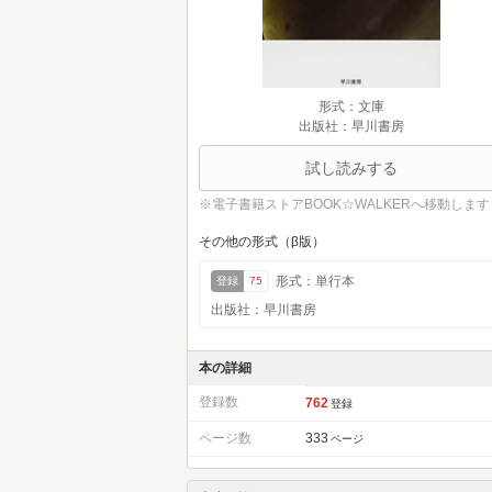
形式：文庫
出版社：早川書房
試し読みする
※電子書籍ストアBOOK☆WALKERへ移動します
その他の形式（β版）
形式：単行本
登録
75
出版社：早川書房
本の詳細
登録数
762
登録
ページ数
333
ページ