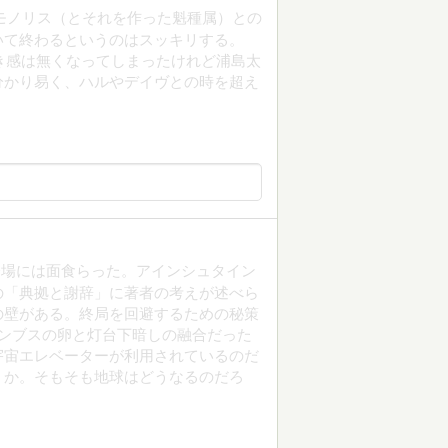
とモノリス（とそれを作った魁種属）との
いて終わるというのはスッキリする。
続き感は無くなってしまったけれど浦島太
分かり易く、ハルやデイヴとの時を超え
登場には面食らった。アインシュタイン
の「典拠と謝辞」に著者の考えが述べら
の壁がある。終局を回避するための秘策
ンブスの卵と灯台下暗しの融合だった
宇宙エレベーターが利用されているのだ
うか。そもそも地球はどうなるのだろ