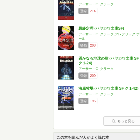
アーサー・C. クラーク
登録
214
最終定理 (ハヤカワ文庫SF)
アーサー・C. クラーク,フレデリック ポ
ール
登録
208
遥かなる地球の歌 (ハヤカワ文庫 SF
ク 1-24)
アーサー・C. クラーク
登録
200
海底牧場 (ハヤカワ文庫 SF ク 1-42)
アーサー・C. クラーク
登録
195
もっと見る
この本を読んだ人がよく読む本