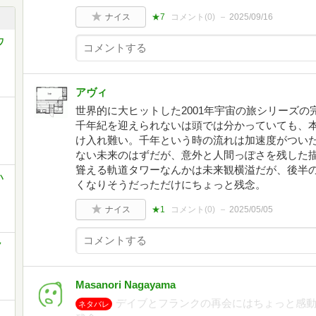
ナイス
★7
コメント(
0
)
2025/09/16
ワ
アヴィ
世界的に大ヒットした2001年宇宙の旅シリーズ
千年紀を迎えられないは頭では分かっていても、
け入れ難い。千年という時の流れは加速度がつい
ない未来のはずだが、意外と人間っぽさを残した
聳える軌道タワーなんかは未来観横溢だが、後半
ハ
くなりそうだっただけにちょっと残念。
ナイス
★1
コメント(
0
)
2025/05/05
ク
Masanori Nagayama
デイブとフランクの再会にはちょっと感
ネタバレ