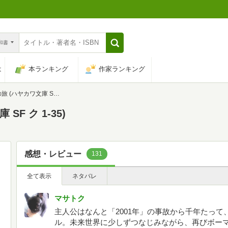
n和書
は
本ランキング
作家ランキング
ハヤカワ文庫 SF ク 1-35)
SF ク 1-35)
感想・レビュー
131
全て表示
ネタバレ
マサトク
主人公はなんと「2001年」の事故から千年たっ
ル。未来世界に少しずつなじみながら、再びボー