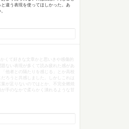
っと違う表現を使ってほしかった。あ
い。
細かくて好きな文章かと思いきや感傷的
問題ない表現が多くて読み疲れた感があ
」「他者との隔たりを感じる」とか高校
じだろうと共感しました。しかしこれは
言葉が足りないのではとか、不完全燃焼
雛が手のなかで柔らかく潰れるような甘