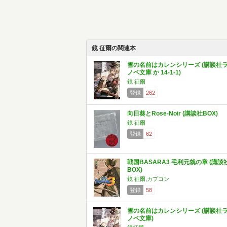
鏡 征爾の関連本
雪の名前はカレンシリーズ (講談社
ノベ文庫 か 14-1-1)
鏡 征爾
登録
262
向日葵とRose-Noir (講談社BOX)
鏡 征爾
登録
62
戦国BASARA3 毛利元就の章 (講談
BOX)
鏡 征爾,カプコン
登録
58
雪の名前はカレンシリーズ (講談社
ノベ文庫)