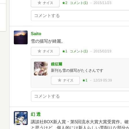
ナイス
★2
コメント(
1
)
2015/11/23
Saito
雪の描写が綺麗。
ナイス
★1
コメント(
1
)
2015/02/19
鏡征爾
新刊も雪の描写がたくさんです
ナイス
★1
12/19 05:39
幻 透
講談社BOX新人賞・第5回流水大賞大賞受賞作。
と思うけど、個人的には新人らしい荒削りな部分