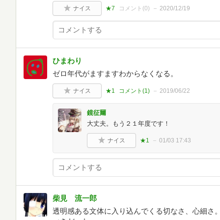
ナイス
★7
コメント(
0
)
2020/12/19
ひまわり
ゼロ年代がますますわからなくなる。
ナイス
★1
コメント(
1
)
2019/06/22
鏡征爾
大丈夫。もう２１年度です！
ナイス
★1
01/03 17:43
柴見 流一郎
透明感ある文体に入り込んでくる切なさ、心細さ。