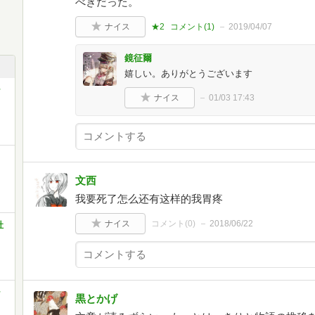
べきだった。
ナイス
★2
コメント(
1
)
2019/04/07
鏡征爾
嬉しい。ありがとうございます
ラ
ナイス
01/03 17:43
文西
我要死了怎么还有这样的我胃疼
ナイス
コメント(
0
)
2018/06/22
社
ラ
黒とかげ