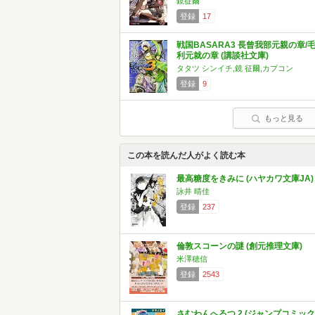
鏡征爾
登録
17
戦国BASARA3 長曾我部元親の章/
利元就の章 (講談社文庫)
タタツ シンイチ,鏡 征爾,カプコン
登録
9
もっと見る
この本を読んだ人がよく読む本
最高糖度をきみに (ハヤカワ文庫JA)
詠井 晴佳
登録
237
倫敦スコーンの謎 (創元推理文庫)
米澤穂信
登録
2543
さむわんへるつ 2 (ジャンプコミック