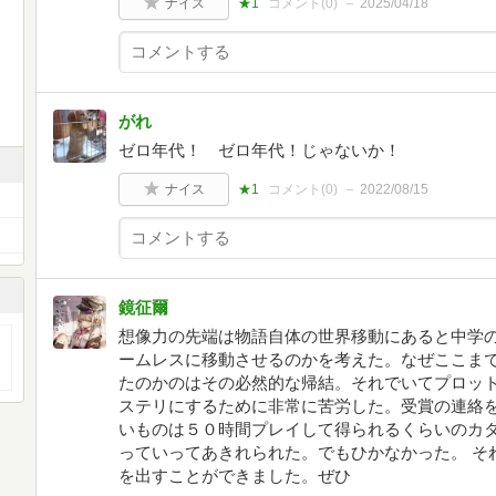
ナイス
★1
コメント(
0
)
2025/04/18
がれ
ゼロ年代！ ゼロ年代！じゃないか！
ナイス
★1
コメント(
0
)
2022/08/15
鏡征爾
想像力の先端は物語自体の世界移動にあると中学
ームレスに移動させるのかを考えた。なぜここま
たのかのはその必然的な帰結。それでいてプロッ
ステリにするために非常に苦労した。受賞の連絡
いものは５０時間プレイして得られるくらいのカ
っていってあきれられた。でもひかなかった。 そ
を出すことができました。ぜひ