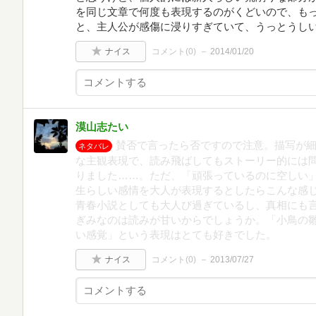
を同じ文章で何度も表現するのがくどいので、も
と、主人公が感傷に浸りすぎていて、うっとうし
ナイス
コメント(
0
)
2014/01/20
漠山志たい
賛否で言ったら否ですので注意。描写が
ネタバレ
な主観表現で、読み飛ばしてもストーリー的には
りました……。ただ、「頑張っているのに空しい
生らしい感情を大人が表現するとしたらこんな感
青春小説としても大人び過ぎているし、真相にも
ぎみなのは読みが甘いからでしょうか。「小鳥の
い感覚」という表現はとても好きでした。
ナイス
コメント(
0
)
2013/07/27