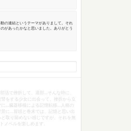
移動の連結というテーマがありまして。それ
ものがあったかなと思いました。ありがとう
活で挫折して、退部...そんな時に、
復讐をする少女に出会って、挫折から立
..臓器移植による記憶転移...人格の
景に...冒頭と巻末では、記憶と思い出
っと取り留めない感じですが、それを無
ライトノベルを楽しめます。