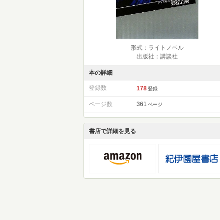
形式：ライトノベル
出版社：講談社
本の詳細
登録数
178
登録
ページ数
361
ページ
書店で詳細を見る