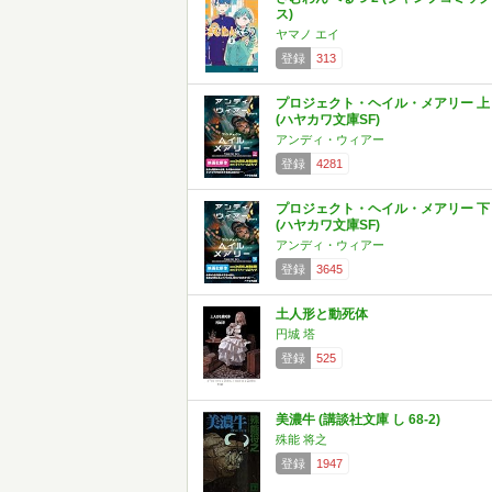
ス)
ヤマノ エイ
登録
313
プロジェクト・ヘイル・メアリー 上
(ハヤカワ文庫SF)
アンディ・ウィアー
登録
4281
プロジェクト・ヘイル・メアリー 下
(ハヤカワ文庫SF)
アンディ・ウィアー
登録
3645
土人形と動死体
円城 塔
登録
525
美濃牛 (講談社文庫 し 68-2)
殊能 将之
登録
1947