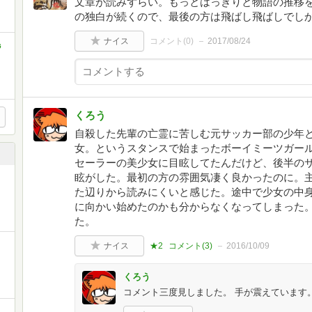
文章が読みずらい。もっとはっきりと物語の推移
の独白が続くので、最後の方は飛ばし飛ばしでし
ナイス
コメント(
0
)
2017/08/24
毛
くろう
自殺した先輩の亡霊に苦しむ元サッカー部の少年
女。というスタンスで始まったボーイミーツガー
セーラーの美少女に目眩してたんだけど、後半の
眩がした。最初の方の雰囲気凄く良かったのに。
た辺りから読みにくいと感じた。途中で少女の中
に向かい始めたのかも分からなくなってしまった
た。
ナイス
★2
コメント(
3
)
2016/10/09
くろう
コメント三度見しました。 手が震えています