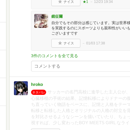
ナイス
★1
12/23 19:34
鏡征爾
自分でもその部分は感じています。実は世界
を実践するのにスポーツよりも親和性がいい
ございますです
ナイス
01/03 17:38
3件のコメントを全て見る
hroko
サッカーの名門高校に進学した主人公が、部
ネタバレ
心臓移植の手術の結果、記憶転移によりドナーの
ち直っていく物語をベースに、記憶と人格をテーマに.
転移と転移した人格とオリジナルの人格の対立を背
を対比させるようなシーンを描いていたり、ちょ
視すれば、少し変わったBOY MEETS GIRL な