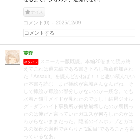
ナイス
コメント(0)
2025/12/09
芙蓉
スニーカー版既読。本編20巻まで読み終
ネタバレ
えてこれは過去編である書き下ろし新章追加され
た「Assault」を読んどかねば！！と思い積んでい
た本書を読む。まだ挿絵が宮城さんなんだね。そ
して挿絵が扉絵の部分しかないのかー残念。でも
水着と猫耳メイドが見れたのでよし！結局ジオル
グ・ダラハイト事務所が何故崩壊したのか裏切っ
たのは俺だと言っていたガユスが何をしたのかは
わからないままだった。隠者のイムホテプとガユ
スの深夜の邂逅でさらりと”2回目”であることを言
っているなあ。