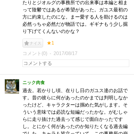
たりとジオルグの事務所での出来事は本編と相ま
って陰鬱ではあるが希望があった。ガユス最初の
方に約束したのにな。まー愛する人を助けるのは
必然っちゃ必然だが物語では。ギギナもう少し掘
り下げてくんないのかな？
★1
ナイス
コメント(0)
2017/08/17
ニック肉食
過去。若かりし頃、在りし日のガユス達のお話で
す。昔の彼らに何があったのかまでは判明しなか
ったけど、キャラクターは掴めた気がします。そ
ういう意味では必読な短編だったかな。がむしゃ
らに走り抜けた過去って感じで面白かったです
し。とにかく何があったのか知りたくなる過去編
でした。キャラも皆立っていて、この事務所の崩