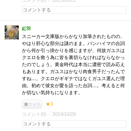
コメント(0)
2015/03/11
紅羽
スニーカー文庫版からかなり加筆されたものの、
やはり肝心な部分は謎のまま。パンハイマの台詞
から何か引っ掛かりを感じますが、何故ガユスは
クエロを救う為に皆を裏切らなければならなかっ
たのでしょう。黄金時代は本当に濃密で読み応え
もあります。ガユスはかなり肉食男子だったんで
すね…。クエロがギギナではなくガユス選んだ理
由。初めて彼女が愛を語った台詞…。考えると何
か切ない気持ちになります。
★3
ナイス
コメント(0)
2014/10/29