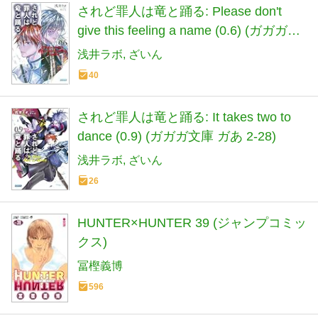
されど罪人は竜と踊る: Please don't
give this feeling a name (0.6) (ガガガ文
庫 ガあ 2-27)
浅井ラボ
ざいん
40
されど罪人は竜と踊る: It takes two to
dance (0.9) (ガガガ文庫 ガあ 2-28)
浅井ラボ
ざいん
26
HUNTER×HUNTER 39 (ジャンプコミッ
クス)
冨樫義博
596