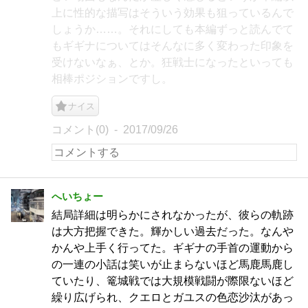
上に性的な描写はそういう効果も狙っているんで
しょうか……。それにしても本編ずっと読んでて
もギギナについてはそんなに多く変わった印象を
受けないなぁ、とか。狂戦士になったといっても
相棒ポジションですし。
ナイス
コメント(0)
2017/09/26
へいちょー
結局詳細は明らかにされなかったが、彼らの軌跡
は大方把握できた。輝かしい過去だった。なんや
かんや上手く行ってた。ギギナの手首の運動から
の一連の小話は笑いが止まらないほど馬鹿馬鹿し
ていたり、篭城戦では大規模戦闘が際限ないほど
繰り広げられ、クエロとガユスの色恋沙汰があっ