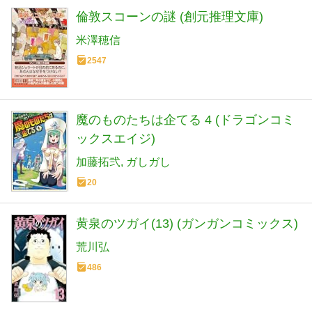
倫敦スコーンの謎 (創元推理文庫)
米澤穂信
2547
魔のものたちは企てる 4 (ドラゴンコミ
ックスエイジ)
加藤拓弐
ガしガし
20
黄泉のツガイ(13) (ガンガンコミックス)
荒川弘
486