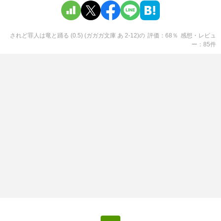
されど罪人は竜と踊る (0.5) (ガガガ文庫 あ 2-12)
の
評価
68
％
感想・レビュ
ー
85
件