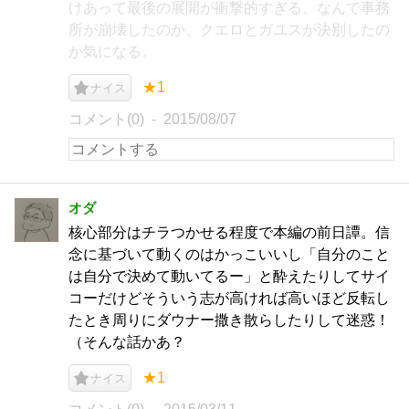
けあって最後の展開が衝撃的すぎる。なんで事務
所が崩壊したのか、クエロとガユスが決別したの
か気になる。
★1
ナイス
コメント(0)
2015/08/07
オダ
核心部分はチラつかせる程度で本編の前日譚。信
念に基づいて動くのはかっこいいし「自分のこと
は自分で決めて動いてるー」と酔えたりしてサイ
コーだけどそういう志が高ければ高いほど反転し
たとき周りにダウナー撒き散らしたりして迷惑！
（そんな話かあ？
★1
ナイス