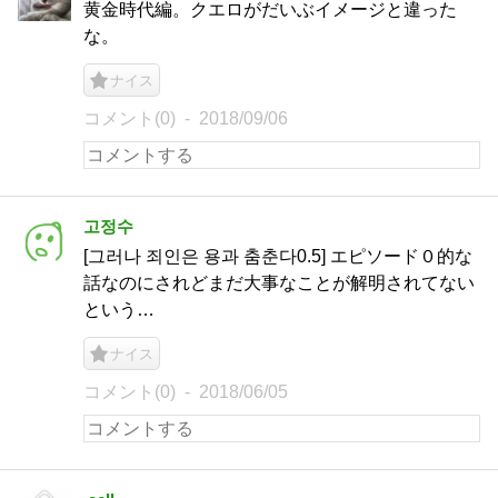
黄金時代編。クエロがだいぶイメージと違った
な。
ナイス
コメント(0)
2018/09/06
고정수
[그러나 죄인은 용과 춤춘다0.5] エピソード０的な
話なのにされどまだ大事なことが解明されてない
という…
ナイス
コメント(0)
2018/06/05