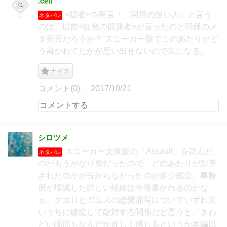
.cell
<隠者>の発言「二回目の迷い人」と言う
ネタバレ
のは、以前<虹色の観測者>が言ったのと同種のメ
タ発言だろうか？ スニーカー版でこのあたりがど
う書かれてたかが思い出せないので気になる。
ナイス
コメント(0)
2017/10/21
シロツメ
スニーカー文庫版の「Assault」を読んだ
ネタバレ
のがもうかなり前だったので、どのあたりが加筆
されたのかが分からなかったのが多少残念。事務
所が壊滅した詳しい経緯は今後書かれるのかな
ぁ。クエロとガユスの恋愛描写についていずれ近
いうちに破綻して敵対する関係だと思うと、きわ
どい場面もなんだか虚しく感じるというか本編以