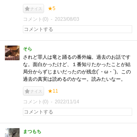
★5
ナイス
コメント(0)
2023/08/03
そら
されど罪人は竜と踊るの番外編。過去のお話です
な。面白かったけど、１番知りたかったことが結
局分からずじまいだったのが残念(´・ω・`)。この
過去の真実は読めるのかなー。読みたいなー。
★11
ナイス
コメント(0)
2022/11/14
まつもち