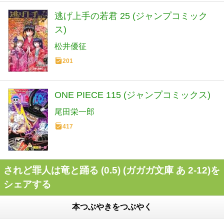
逃げ上手の若君 25 (ジャンプコミック
ス)
松井優征
201
ONE PIECE 115 (ジャンプコミックス)
尾田栄一郎
417
されど罪人は竜と踊る (0.5) (ガガガ文庫 あ 2-12)を
シェアする
本つぶやきをつぶやく