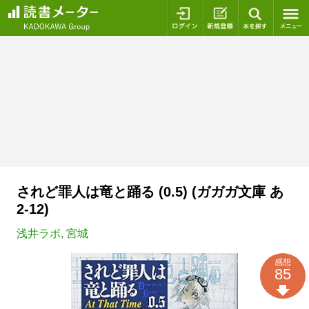
ログイン
新規登録
本を探
されど罪人は竜と踊る (0.5) (ガガガ文庫 あ
2-12)
浅井ラボ
,
宮城
感想
85