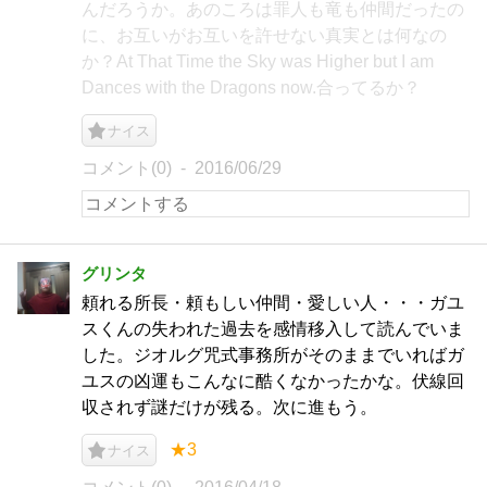
んだろうか。あのころは罪人も竜も仲間だったの
に、お互いがお互いを許せない真実とは何なの
か？At That Time the Sky was Higher but I am
Dances with the Dragons now.合ってるか？
ナイス
コメント(0)
2016/06/29
グリンタ
頼れる所長・頼もしい仲間・愛しい人・・・ガユ
スくんの失われた過去を感情移入して読んでいま
した。ジオルグ咒式事務所がそのままでいればガ
ユスの凶運もこんなに酷くなかったかな。伏線回
収されず謎だけが残る。次に進もう。
★3
ナイス