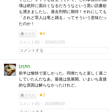
壊は絶対に面白くなるだろうなという黒い読書欲
も湧きましたし。過去判明に期待！それにしても
「されど罪人は竜と踊る」ってそういう意味だっ
たのか！
★6
ナイス
コメント(0)
2016/11/20
ひびの
前半は愉快で楽しかった。同僚たちと楽しく過ご
していたんだなあ。最後は急展開。いまいち直接
的な原因は解らなかったけれど。
★2
ナイス
コメント(0)
2016/09/19