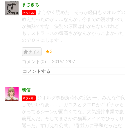
まさきち
ようやく読めた．そっか軽口もジオルグの
ネタバレ
教えだったのか……なんか，今までの漫才すべて
が胸熱ですな．決別の原因はわからないけれど
も，ストラトスの気高さがなんかかっこよかった
のでＯＫにします．
★3
ナイス
コメント(0)
2015/12/07
朝信
ジオルグ事務所時代の話かー。みんな仲良
ネタバレ
しでいいなあ……。ガユスとクエロがギギナから
かってるシーンが面白くてな。大気攪拌事業で腹
筋死んだ。そしてまさかの猫耳メイドでひっくり
返った。すげえな公式。7巻並みに平和だっただ