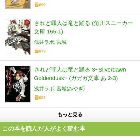
890
されど罪人は竜と踊る (角川スニーカー
文庫 165-1)
浅井ラボ
宮城
879
されど罪人は竜と踊る 3~Silverdawn
Goldendusk~ (ガガガ文庫 あ 2-3)
浅井ラボ
宮城(みやぎ)
807
もっと見る
この本を読んだ人がよく読む本