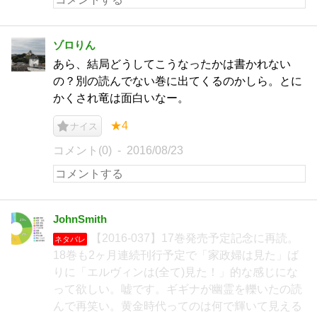
ゾロりん
あら、結局どうしてこうなったかは書かれない
の？別の読んでない巻に出てくるのかしら。とに
かくされ竜は面白いなー。
★4
ナイス
コメント(0)
2016/08/23
JohnSmith
【2016-037】17巻発売予定記念に再読。
ネタバレ
18巻も2ヶ月連続刊行予定で「家政婦は見た」ば
りに「エルヴィンは(全て)見た！」的な感じにな
って欲しい。嘘です。ギギナが幽霊を轢いたの読
んで再笑い。黄金時代ってのは何で輝いて見える