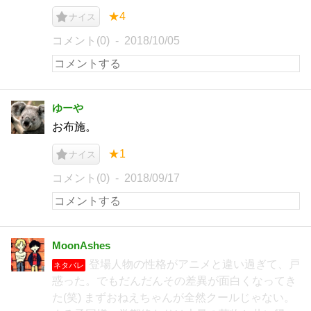
★4
ナイス
コメント(0)
2018/10/05
ゆーや
お布施。
★1
ナイス
コメント(0)
2018/09/17
MoonAshes
登場人物の性格がアニメと違い過ぎて、戸
ネタバレ
惑った。でもだんだんその差異が面白くなってき
た(笑) まずおねえちゃんが全然クールじゃない。