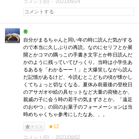
コメント(0)
2021/09/24
春
自分がまるちゃんと同い年の時に読んだ気がする
ので本当に久しぶりの再読。なのにセリフとか展
開とかコマの隅っこの手書き文字とか昨日読んだ
かのように残っていてびっくり。当時は小学生あ
るあるを「わかるーー！」と大爆笑しながら読ん
だ記憶があるけど、今読むとこどもの頃が懐かし
くてちょっと切なくなる。夏休み前最後の登校日
のアサガオや絵の具セットなど大量の荷物とか、
親戚の子に会う時の若干の気まずさとか。「遠足
のおやつ」の回のお菓子のフォーメーションは当
時めちゃくちゃ参考にしたなあ、、。
★12
ナイス
コメント(0)
2021/08/02