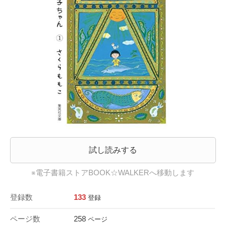
試し読みする
※電子書籍ストアBOOK☆WALKERへ移動します
登録数
133
登録
ページ数
258
ページ