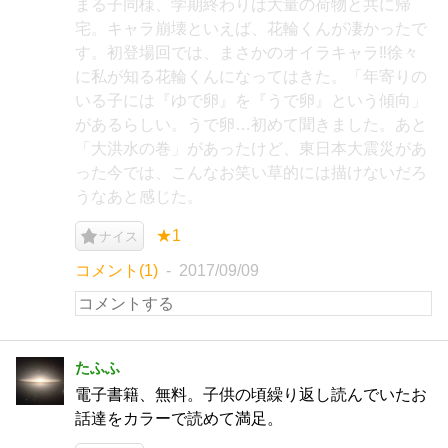
まる子同様、学期終わりは大量の荷物と共に帰
宅。キャラ崩壊といえば、花輪くんが凄かったで
す。初登場回では、まさかのオイラキャラ‼徐々
に私が知る花輪くんになってはきた。「年寄りの
いる子には『ゆで卵』を『うで卵』という傾向」
があるらしい。うで卵…初めて聞きました。あと
「大洪水の巻」があったけど、東日本大震災があ
った今では、こんなお笑い草的には描けないだろ
うなあと感じた。
★1
ナイス
コメント(1)
2017/09/09
たふふ
電子書籍、無料。子供の頃繰り返し読んでいたお
話達をカラーで読めて満足。