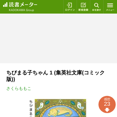
ログイン
新規登録
本を探
ちびまる子ちゃん 1 (集英社文庫(コミック
版))
さくらももこ
感想
23