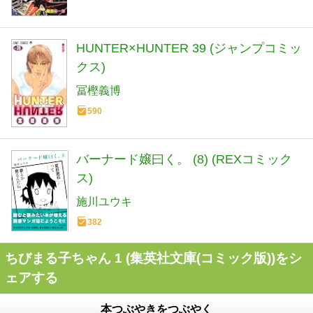
HUNTER×HUNTER 39 (ジャンプコミッ
クス)
冨樫義博
590
バーナード嬢曰く。 (8) (REXコミック
ス)
施川ユウキ
382
ちびまる子ちゃん 1 (集英社文庫(コミック版))をシ
ェアする
本つぶやきをつぶやく