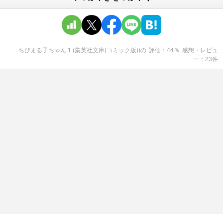
ちびまる子ちゃん 1 (集英社文庫(コミック版))
の
評価
44
％
感想・レビュ
ー
23
件