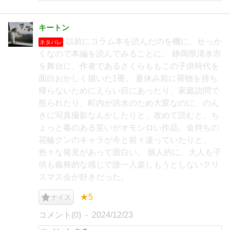
キートン
以前にコラム本を読んだのを機に、せっか
ネタバレ
くなので本編を読んでみることに。 静岡県清水市
を舞台に、作者であるさくらももこの子供時代を
面白おかしく描いた1冊。 夏休み前に荷物を持ち
帰らないためにえらい目にあったり、家庭訪問で
怒られたり、町内が洪水のため大変なのに、のん
きに写真撮影なんかしたりと、改めて読むと、ち
ょっと毒のある笑いがオモシロい作品。金持ちの
花輪クンのキャラが今と前々違っていたりと、
色々な発見があって面白い。 個人的に、大人も子
供も義務的な感じで誰一人楽しもうとしないクリ
スマス会が好きだった。
★5
ナイス
コメント(0)
2024/12/23