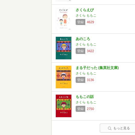
さくらえび
さくら ももこ
登録
4629
あのころ
さくら ももこ
登録
3422
まる子だった (集英社文庫)
さくら ももこ
登録
3136
ももこの話
さくら ももこ
登録
2750
もっと見る