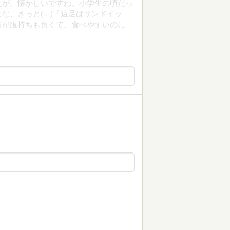
たが、懐かしいですね。小学生の頃だっ
、きっと(-.-)「遠足はサンドイッ
方が腹持ちも良くて、食べやすいのに