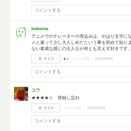
kaikoma
アニメでのナレーターの突込みは、やはり文字に
メと違って少し大人しめだという事を初めて知り
ない老成な感じの主人公が何とも言えず好きです
ナイス
★1
コメント(
0
)
2020/09/01
ユウ
★★★★☆ 登録し忘れ
ナイス
コメント(
0
)
2019/05/28