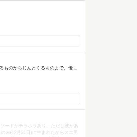
するものからじんとくるものまで、優し
ピソードがチラホラあり。ただし波があ
の末(12月31日)に生まれたからスエ男