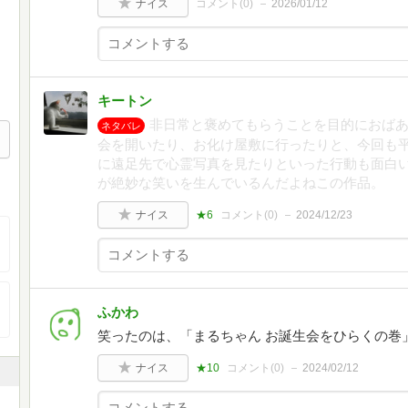
ナイス
コメント(
0
)
2026/01/12
キートン
非日常と褒めてもらうことを目的におば
ネタバレ
会を開いたり、お化け屋敷に行ったりと、今回も平
に遠足先で心霊写真を見たりといった行動も面白
が絶妙な笑いを生んでいるんだよねこの作品。
ナイス
★6
コメント(
0
)
2024/12/23
ふかわ
笑ったのは、「まるちゃん お誕生会をひらくの巻
ナイス
★10
コメント(
0
)
2024/02/12