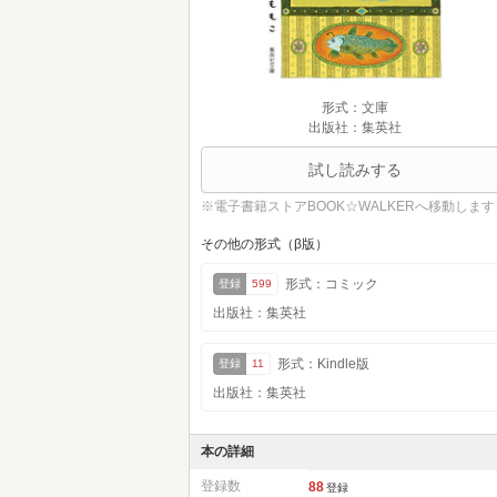
形式：文庫
出版社：集英社
試し読みする
※電子書籍ストアBOOK☆WALKERへ移動します
その他の形式（β版）
形式：コミック
登録
599
出版社：集英社
形式：Kindle版
登録
11
出版社：集英社
本の詳細
登録数
88
登録