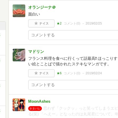
オランジーナ＠
面白い
ナイス
★2
コメント(
0
)
2019/02/25
ミ
マドリン
フランス料理を食べに行くって話最高❗ ほっこり
ミ
い絵とことばで描かれたステキなマンガです。
ナイス
★6
コメント(
0
)
2019/02/24
ミ
MoonAshes
思わず「クックッ」っと笑ってしまうエ
ネタバレ
ミ
る(笑) 「へえー」となったのは丸尾君について。年