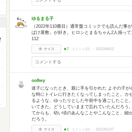
ゆるまる子
（2022年110冊目）通常盤コミックでも読んだ
ばけ屋敷」が好き。ヒロシとまるちゃん2人揃って大
112
ナイス
★7
コメント(
0
)
2022/08/12
oo8wy
迷子になったとき、親に手を引かれた よその子が
な時にトイレに行きたくなってしまったこと。カ
るような、ゆったりとした午前中を過ごしたこと
いてきた。どうしていままで忘れていたんだろう
てからも、幼い頃のあんなことやこんなこと、細
だろう。
ナイス
★1
コメント(
0
)
2021/01/27