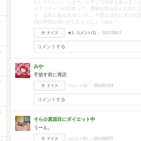
というらしい。へえー。ツチノコの話もありまし
け？ツチノコの正体って、獲物を飲み込んだ蛇だよな
チ」は私もあるあるだった。今思えばおにぎりの
ミ
(笑) 特別な感じがしたんでしょうねえ～。
ナイス
★1
コメント(
1
)
2017/09/11
ミ
みや
手放す前に再読
ミ
ナイス
コメント(
0
)
2014/07/13
ミ
そら@真面目にダイエット中
うーん。
ナイス
コメント(
0
)
2011/06/25