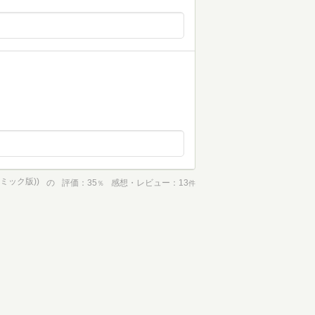
ミック版))
の
評価
35
感想・レビュー
13
％
件