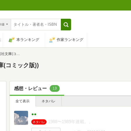
n和書
は
本ランキング
作家ランキング
(コミック版))
庫(コミック版))
感想・レビュー
13
全て表示
ネタバレ
●●
1988〜1989年連載。、
ネタバレ