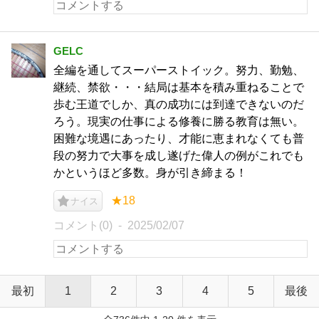
GELC
全編を通してスーパーストイック。努力、勤勉、
継続、禁欲・・・結局は基本を積み重ねることで
歩む王道でしか、真の成功には到達できないのだ
ろう。現実の仕事による修養に勝る教育は無い。
困難な境遇にあったり、才能に恵まれなくても普
段の努力で大事を成し遂げた偉人の例がこれでも
かというほど多数。身が引き締まる！
★18
ナイス
コメント(0)
2025/02/07
最初
1
2
3
4
5
最後