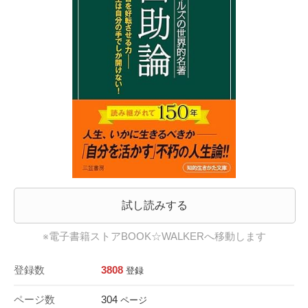
試し読みする
※電子書籍ストアBOOK☆WALKERへ移動します
登録数
3808
登録
ページ数
304
ページ