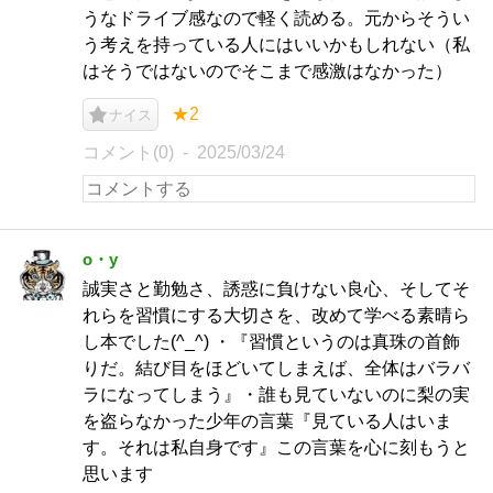
うなドライブ感なので軽く読める。元からそうい
う考えを持っている人にはいいかもしれない（私
はそうではないのでそこまで感激はなかった）
★2
ナイス
コメント(0)
2025/03/24
o・y
誠実さと勤勉さ、誘惑に負けない良心、そしてそ
れらを習慣にする大切さを、改めて学べる素晴ら
し本でした(^_^) ・『習慣というのは真珠の首飾
りだ。結び目をほどいてしまえば、全体はバラバ
ラになってしまう』・誰も見ていないのに梨の実
を盗らなかった少年の言葉『見ている人はいま
す。それは私自身です』この言葉を心に刻もうと
思います