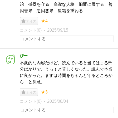
冶 孤塁を守る 高潔な人格 旧聞に属する 善
因善果 悪因悪果 星霜を重ねる
★4
ナイス
コメント(0)
2025/09/15
ぴー
不変的な内容だけど、読んでいると当てはまる部
分ばかりで、うっ！と苦しくなった。読んで本当
に良かった。まずは時間をちゃんと守るところか
ら…と決意。
★3
ナイス
コメント(0)
2025/08/04