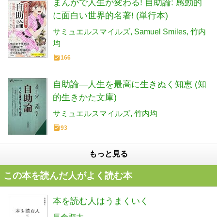
まんがで人生が変わる! 自助論: 感動的
に面白い世界的名著! (単行本)
サミュエルスマイルズ
Samuel Smiles
竹内
均
166
自助論―人生を最高に生きぬく知恵 (知
的生きかた文庫)
サミュエルスマイルズ
竹内均
93
もっと見る
この本を読んだ人がよく読む本
本を読む人はうまくいく