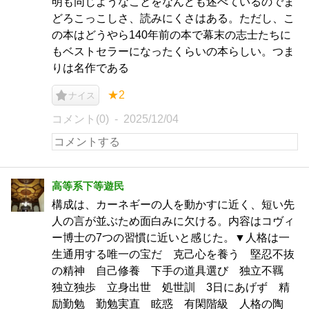
明も同じようなことをなんども述べているのでま
どろこっこしさ、読みにくさはある。ただし、こ
の本はどうやら140年前の本で幕末の志士たちに
もベストセラーになったくらいの本らしい。つま
りは名作である
★2
ナイス
コメント(0)
2025/12/04
高等系下等遊民
構成は、カーネギーの人を動かすに近く、短い先
人の言が並ぶため面白みに欠ける。内容はコヴィ
ー博士の7つの習慣に近いと感じた。▼人格は一
生通用する唯一の宝だ 克己心を養う 堅忍不抜
の精神 自己修養 下手の道具選び 独立不羈
独立独歩 立身出世 処世訓 3日にあげず 精
励勤勉 勤勉実直 眩惑 有閑階級 人格の陶