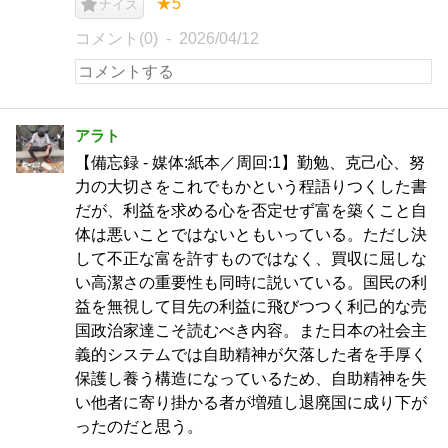
★5
ナイス
コメント(0)
2026/04/12
アラト
【備忘録 - 媒体:紙本／周回:1】勤勉、克己心、努
力の大切さをこれでもかという程語りつくした書
だが、利益を求める心を否定せず富を築くこと自
体は悪いことではないともいっている。ただし決
して不正な富を許すものではなく、買収に屈しな
い高潔さの重要性も同時に説いている。国民の利
益を無視して目先の利益に飛びつつく利己的な売
国政治家達こそ読むべき内容。また日本の社会主
義的システムでは自助精神が欠落した者を手厚く
保護し養う構造になっているため、自助精神を失
い他者に寄り掛かる者が増殖し退廃国に成り下が
ったのだと思う。