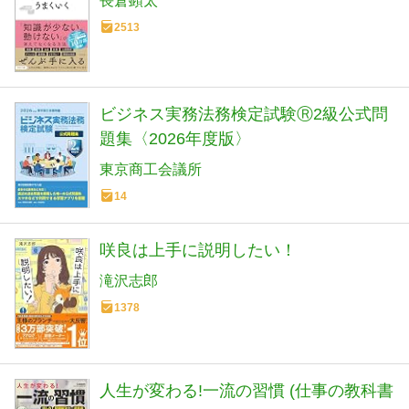
長倉顕太
2513
ビジネス実務法務検定試験Ⓡ2級公式問
題集〈2026年度版〉
東京商工会議所
14
咲良は上手に説明したい！
滝沢志郎
1378
人生が変わる!一流の習慣 (仕事の教科書