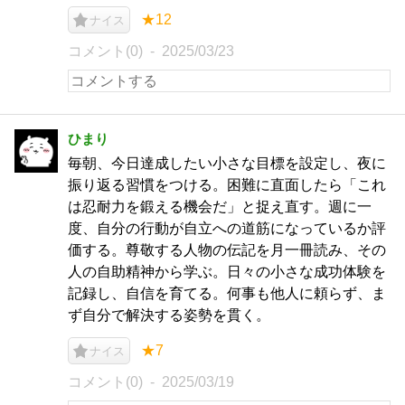
★12
ナイス
コメント(0)
2025/03/23
ひまり
毎朝、今日達成したい小さな目標を設定し、夜に
振り返る習慣をつける。困難に直面したら「これ
は忍耐力を鍛える機会だ」と捉え直す。週に一
度、自分の行動が自立への道筋になっているか評
価する。尊敬する人物の伝記を月一冊読み、その
人の自助精神から学ぶ。日々の小さな成功体験を
記録し、自信を育てる。何事も他人に頼らず、ま
ず自分で解決する姿勢を貫く。
★7
ナイス
コメント(0)
2025/03/19