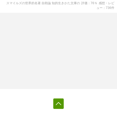
スマイルズの世界的名著 自助論 知的生きかた文庫
の
評価
76
％
感想・レビ
ュー
736
件