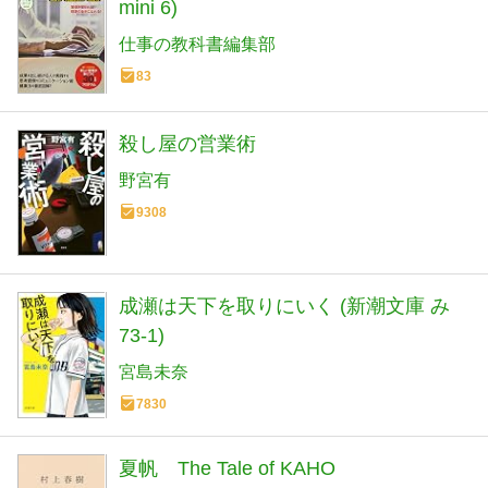
mini 6)
仕事の教科書編集部
83
殺し屋の営業術
野宮有
9308
成瀬は天下を取りにいく (新潮文庫 み
73-1)
宮島未奈
7830
夏帆 The Tale of KAHO