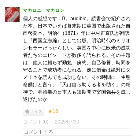
マカロニ マカロン
個人の感想です：B。audible。読書会で紹介され
た本。日本でいえば幕末期に英国で出版された自
己啓発本。明治4（1871）年に中村正直氏が翻訳
し『西国立志編』として出版、明治時代のミリオ
ンセラーだったらしい。英国を中心に欧米の成功
者たちのエピソードが数多く語られる。その主題
は、他人に頼らず勤勉、倹約、自己修養、時間を
守ることで成功者になれる。逆に借金は絶対にダ
メ！本を読んでも成功しない、その時間に一生懸
命働けと言う。「天は自ら助くる者を助く」の精
神で、明治期の日本人も短期間で富国強兵を成し
遂げたのか
★16
ナイス
コメント(0)
2025/07/30