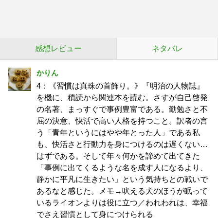
感想レビュー
ネタバレ
かりん
4：《習慣は真珠の首飾り。》『明治の人物誌』
を機に、積読から関連本を読む。さすが自己啓発
の名著、まっすぐで事例豊富である。勤勉さと不
屈の決意、快活で高い人格を持つこと。訳者の言
う「青年というにはやや年とった人」である私
も、快活さと行動力を身につけるのは遅くない…
はずである。そして年々何かを諦めて出てきた
「事例に出てくるような名を成す人になるより、
静かに平凡に生きたい」という気持ちとの戦いで
あるなと感じた。メモ→吠える犬のほうが眠って
いるライオンよりは役に立つ／われわれは、幸福
でさえ習慣として身につけられる