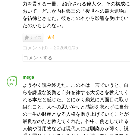
力を貰える一冊。 紹介される偉人や、その構成に
おいて、どこか内村鑑三の『後世への最大遺物』
を彷彿とさせた。彼もこの本から影響を受けてい
たのかもしれない。
★4
ナイス
コメント(0)
2026/01/05
mega
ようやく読み終えた。この本は一言でいうと、自
らを謙虚な姿勢と自分を律する大切さを教えてく
れる本だと感じた。とにかく勤勉に真面目に取り
組むこと、人への思いやりと感謝を忘れずに自分
の一生の財産となる人格を磨き上げていくことが
最良なのだと教えてくれた。作中、例として出る
人物や引用物などは現代人には馴染みが薄く、説