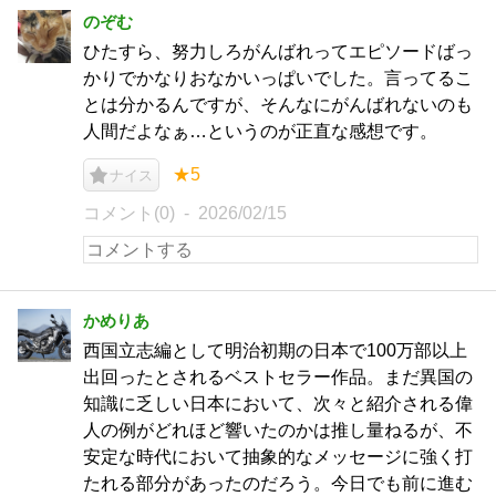
のぞむ
ひたすら、努力しろがんばれってエピソードばっ
かりでかなりおなかいっぱいでした。言ってるこ
とは分かるんですが、そんなにがんばれないのも
人間だよなぁ…というのが正直な感想です。
★5
ナイス
コメント(0)
2026/02/15
かめりあ
西国立志編として明治初期の日本で100万部以上
出回ったとされるベストセラー作品。まだ異国の
知識に乏しい日本において、次々と紹介される偉
人の例がどれほど響いたのかは推し量ねるが、不
安定な時代において抽象的なメッセージに強く打
たれる部分があったのだろう。今日でも前に進む