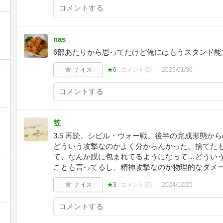
nas
6部あたりから思ってたけど俺にはもうスタンド能
ッ
ナイス
★6
コメント(
0
)
2025/01/30
笠
3.5 再読。シビル・ウォー戦。後半の完成形態か
どういう攻撃なのかよく分からんかった。捨てた
て、なんか膜に包まれてるようになって…どうい
ことも言ってるし、精神攻撃なのか物理的なダメ
ナイス
★3
コメント(
0
)
2024/12/25