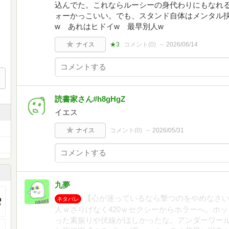
込んでた。これならルーシーの身代わりにもなれ
ォーかっこいい。でも、スタンド自体はメンタル
w あれはヒドイw 最早別人w
ナイス
★3
コメント(
0
)
2026/06/14
読書家さん#h8gHgZ
イエス
ナイス
コメント(
0
)
2026/05/31
九夢
【心が迷っているなら撃つのをやめなさ
ネタバレ
人ｗさりげなく420ｗセクシーからホラーへ。ホ
った素振りや伏線がほしかったな。アンダーワール