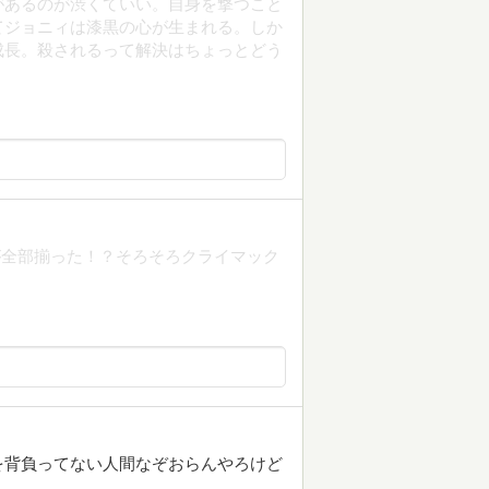
があるのが渋くていい。自身を撃つこと
てジョニィは漆黒の心が生まれる。しか
成長。殺されるって解決はちょっとどう
が全部揃った！？そろそろクライマック
を背負ってない人間なぞおらんやろけど