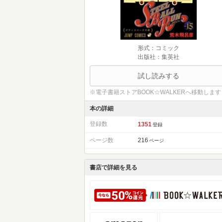
形式：コミック
出版社：集英社
試し読みする
※電子書籍ストアBOOK☆WALKERへ移動します
本の詳細
登録数
1351
登録
ページ数
216
ページ
書店で詳細を見る