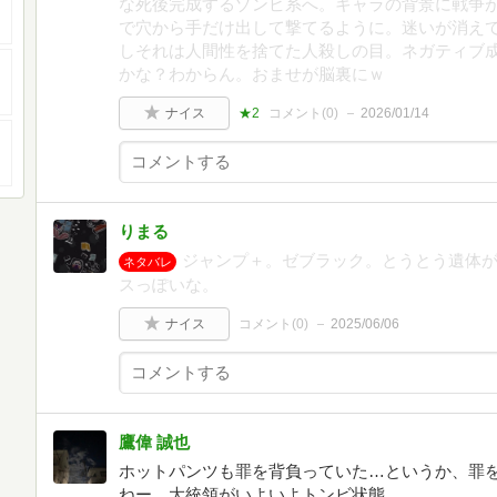
な死後完成するゾンビ系へ。キャラの背景に戦争
で穴から手だけ出して撃てるように。迷いが消え
しそれは人間性を捨てた人殺しの目。ネガティブ
かな？わからん。おませが脳裏にｗ
ナイス
★2
コメント(
0
)
2026/01/14
りまる
ジャンプ＋。ゼブラック。とうとう遺体
ネタバレ
スっぽいな。
ナイス
コメント(
0
)
2025/06/06
鷹偉 誠也
ホットパンツも罪を背負っていた…というか、罪
ねー。大統領がいよいよトンビ状態