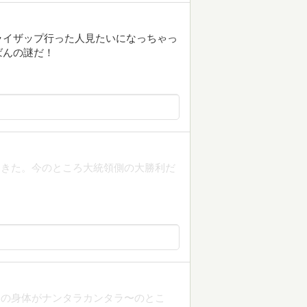
ライザップ行った人見たいになっちゃっ
ばんの謎だ！
てきた。今のところ大統領側の大勝利だ
分の身体がナンタラカンタラ〜のとこ