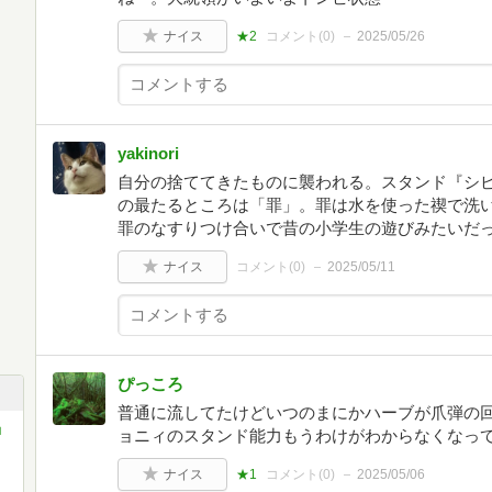
ナイス
★2
コメント(
0
)
2025/05/26
yakinori
自分の捨ててきたものに襲われる。スタンド『シ
の最たるところは「罪」。罪は水を使った禊で洗
罪のなすりつけ合いで昔の小学生の遊びみたいだ
ナイス
コメント(
0
)
2025/05/11
ぴっころ
普通に流してたけどいつのまにかハーブが爪弾の
ョ
ョニィのスタンド能力もうわけがわからなくなっ
ナイス
★1
コメント(
0
)
2025/05/06