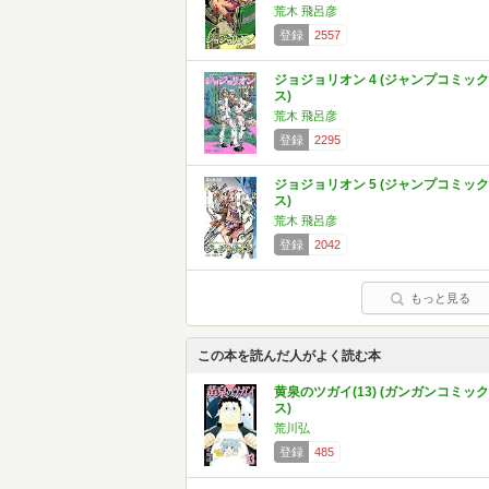
荒木 飛呂彦
登録
2557
ジョジョリオン 4 (ジャンプコミック
ス)
荒木 飛呂彦
登録
2295
ジョジョリオン 5 (ジャンプコミック
ス)
荒木 飛呂彦
登録
2042
もっと見る
この本を読んだ人がよく読む本
黄泉のツガイ(13) (ガンガンコミック
ス)
荒川弘
登録
485