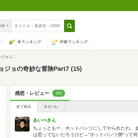
n和書
は
本ランキング
作家ランキング
Part7 (15)
―ジョジョの奇妙な冒険Part7 (15)
感想・レビュー
182
全て表示
ネタバレ
あいべきん
ちょっともー、ホットパンツにしてやられたわ。
は思ってないだろうけど←“ホットパンツ側”って