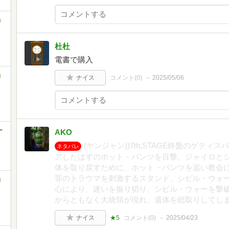
ョ
杜杜
電書で購入
ョ
ナイス
コメント(
0
)
2025/05/06
ー
AKO
(ヤンジャン))7th,STAGE終盤のゲテ
ネタバレ
アしたはずのホット・パンツを目撃。ジャイロと
体を取り戻すために、ホット・パンツを追い教会
罪のトラウマを刺激するスタンド、シビル・ウォ
ョ
心により、迷いを振り切り、シビル・ウォーを撃
からともなく大統領が現れ、遺体を総取りしてし
ナイス
★5
コメント(
0
)
2025/04/23