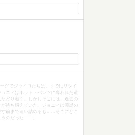
ィスバーグでジャイロたちは、すでにリタイ
ジョニィはホット・パンツに奪われた遺
にたどり着く。しかしそこには、過去の
ーが待ち構えていた。ジョニィは漆黒の
破寸前まで追い詰めるも……そこにどこ
まうのだった――。