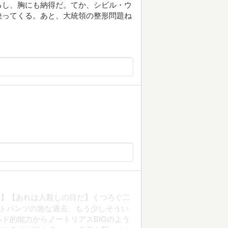
るし、胸にも納得だ。てか、シビル・ウ
抉ってくる。あと、大統領の整形問題ね
い】【あれは人殺しの目だ】くつろぐ二
ットパンツの急な過去。もう少しそうい
ド的能力からノートリアスBIGのよう