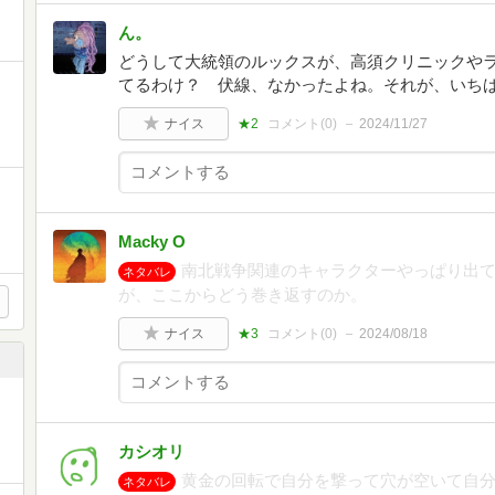
ん。
どうして大統領のルックスが、高須クリニックや
てるわけ？ 伏線、なかったよね。それが、いち
ナイス
★2
コメント(
0
)
2024/11/27
Macky O
南北戦争関連のキャラクターやっぱり出
ネタバレ
が、ここからどう巻き返すのか。
ナイス
★3
コメント(
0
)
2024/08/18
カシオリ
黄金の回転で自分を撃って穴が空いて自
ネタバレ