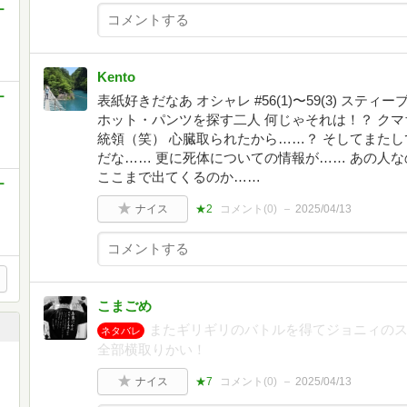
ー
Kento
ー
表紙好きだなあ オシャレ #56(1)〜59(3) ス
ホット・パンツを探す二人 何じゃそれは！？ ク
統領（笑） 心臓取られたから……？ そしてまた
だな…… 更に死体についての情報が…… あの人な
ここまで出てくるのか……
ー
ナイス
★2
コメント(
0
)
2025/04/13
こまごめ
またギリギリのバトルを得てジョニィの
ネタバレ
全部横取りかい！
ナイス
★7
コメント(
0
)
2025/04/13