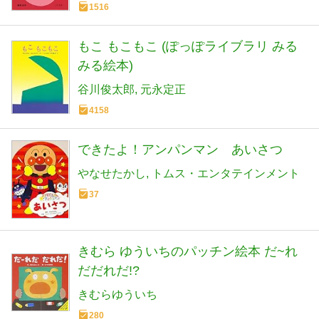
1516
もこ もこもこ (ぽっぽライブラリ みる
みる絵本)
谷川俊太郎
元永定正
4158
できたよ！アンパンマン あいさつ
やなせたかし
トムス・エンタテインメント
37
きむら ゆういちのパッチン絵本 だ~れ
だだれだ!?
きむらゆういち
280