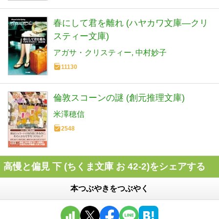
春にして君を離れ (ハヤカワ文庫―クリ
スティー文庫)
アガサ・クリスティー
中村妙子
11130
倫敦スコーンの謎 (創元推理文庫)
米澤穂信
2548
高慢と偏見 下 (ちくま文庫 お 42-2)をシェアする
本つぶやきをつぶやく