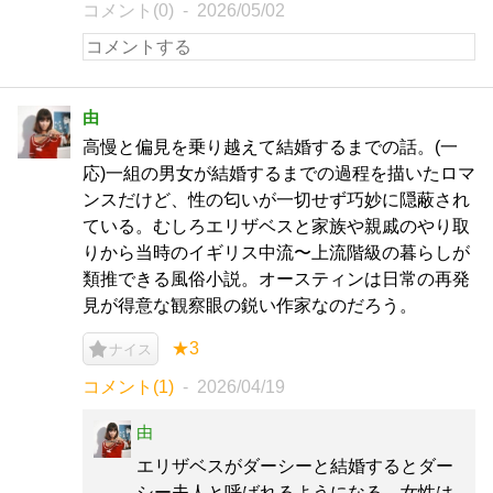
コメント(0)
2026/05/02
由
高慢と偏見を乗り越えて結婚するまでの話。(一
応)一組の男女が結婚するまでの過程を描いたロマ
ンスだけど、性の匂いが一切せず巧妙に隠蔽され
ている。むしろエリザベスと家族や親戚のやり取
りから当時のイギリス中流〜上流階級の暮らしが
類推できる風俗小説。オースティンは日常の再発
見が得意な観察眼の鋭い作家なのだろう。
★3
ナイス
コメント(1)
2026/04/19
由
エリザベスがダーシーと結婚するとダー
シー夫人と呼ばれるようになる。女性は