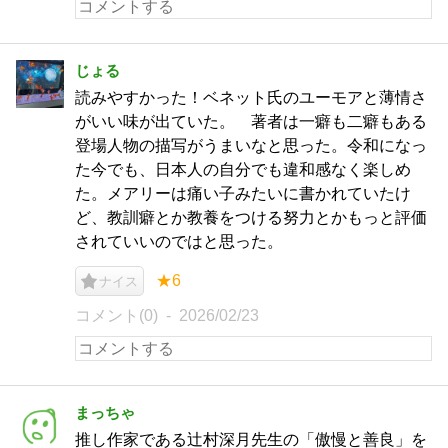
じょる
読みやすかった！ベネット氏のユーモアと薄情さ
がいい味が出ていた。 著者は一癖も二癖もある
登場人物の描写がうまいなと思った。令和になっ
た今でも、日本人の自分でも違和感なく楽しめ
た。メアリーは痛い子みたいに書かれていたけ
ど、教訓癖とか教養をつける努力とかもっと評価
されていいのではと思った。
★6
ナイス
コメント(0)
2026/02/23
まっちゃ
推し作家である辻村深月先生の「傲慢と善良」を