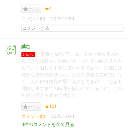
★4
ナイス
コメント(0)
2025/12/30
誠也
『高慢と偏見 下』は、上巻で積み重ねら
ネタバレ
れてきた誤解やすれ違いが、少しずつ解きほぐさ
れていく過程を丁寧に描いた巻であり、読後には
確かな納得感が残った。ただの恋愛の成就ではな
く、人が自分自身の思い込みと向き合い、他者を
理解し直すまでの時間が描かれている点に、この
作品の深さを改めて感じた。
★101
ナイス
コメント(8)
2025/12/20
8件のコメントを全て見る