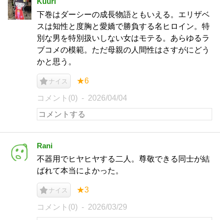
Kuuri
下巻はダーシーの成長物語ともいえる。エリザベ
スは知性と度胸と愛嬌で勝負する名ヒロイン。特
別な男を特別扱いしない女はモテる。あらゆるラ
ブコメの模範。ただ母親の人間性はさすがにどう
かと思う。
★6
ナイス
コメント(0)
2026/04/04
Rani
不器用でヒヤヒヤする二人。尊敬できる同士が結
ばれて本当によかった。
★3
ナイス
コメント(0)
2026/03/29