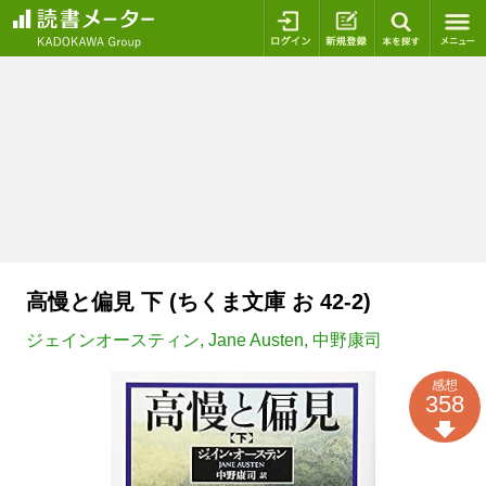
ログイン
新規登録
本を探
高慢と偏見 下 (ちくま文庫 お 42-2)
ジェインオースティン
,
Jane Austen
,
中野康司
感想
358