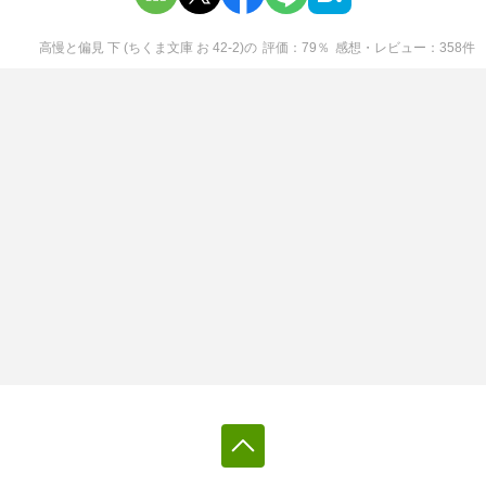
高慢と偏見 下 (ちくま文庫 お 42-2)
の
評価
79
％
感想・レビュー
358
件