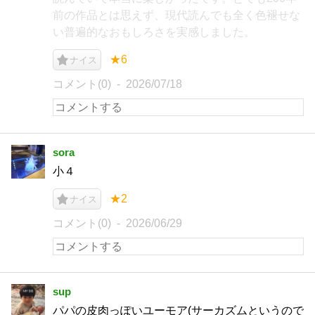
前の作品とは思えず、現代読んでも全く色褪せな
い普遍的なおもしろさを実感しました。
★6
ナイス
コメント(0)
2026/07/18
sora
小４
★2
ナイス
コメント(0)
2026/06/29
sup
パパの皮肉っぽいユーモア(サーカズムというので