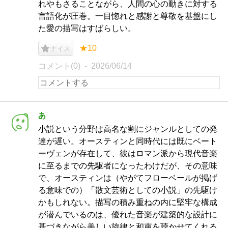
れやもさることながら、人間の心の動きに対する
言語化が圧巻。一目惚れと感謝と尊敬を基盤にし
た愛の描写はすばらしい。
★10
ナイス
コメント(0)
2026/06/14
あ
小説という分野は高名な割にジャンルとしての発
達が遅い。オースティンと同時代には既にベート
ーヴェンが存在して、彼はロマン派から現代音楽
に至るまでの先駆者になったわけだが、その意味
で、オースティンは（やがてフローベールが掲げ
る意味での）「散文芸術としての小説」の先駆け
かもしれない。描写の積み重ねの内に堅牢な構成
が潜んでいるのは、優れた音楽が建築的な設計に
基づきながら美しい旋律と和声を聴かせてくれる