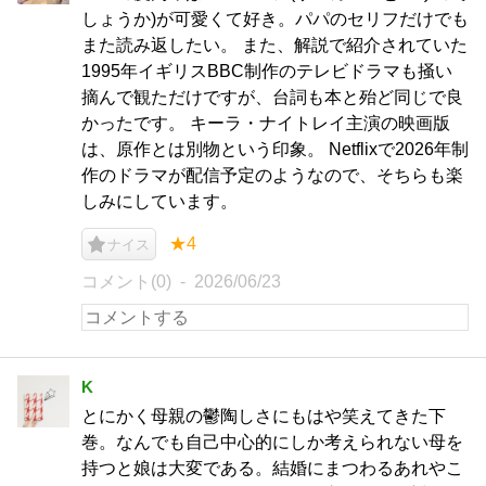
しょうか)が可愛くて好き。パパのセリフだけでも
また読み返したい。 また、解説で紹介されていた
1995年イギリスBBC制作のテレビドラマも掻い
摘んで観ただけですが、台詞も本と殆ど同じで良
かったです。 キーラ・ナイトレイ主演の映画版
は、原作とは別物という印象。 Netflixで2026年制
作のドラマが配信予定のようなので、そちらも楽
しみにしています。
★4
ナイス
コメント(0)
2026/06/23
K
とにかく母親の鬱陶しさにもはや笑えてきた下
巻。なんでも自己中心的にしか考えられない母を
持つと娘は大変である。結婚にまつわるあれやこ