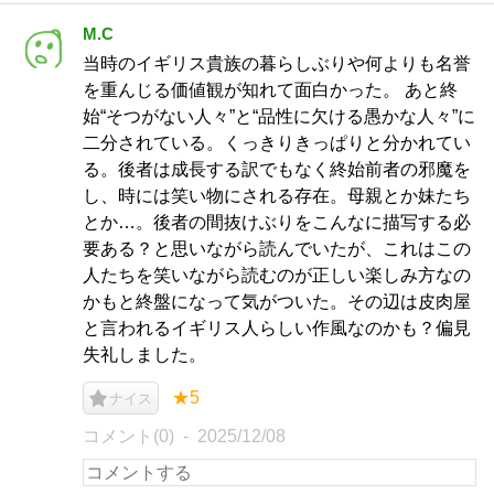
M.C
当時のイギリス貴族の暮らしぶりや何よりも名誉
を重んじる価値観が知れて面白かった。 あと終
始“そつがない人々”と“品性に欠ける愚かな人々”に
二分されている。くっきりきっぱりと分かれてい
る。後者は成長する訳でもなく終始前者の邪魔を
し、時には笑い物にされる存在。母親とか妹たち
とか…。後者の間抜けぶりをこんなに描写する必
要ある？と思いながら読んでいたが、これはこの
人たちを笑いながら読むのが正しい楽しみ方なの
かもと終盤になって気がついた。その辺は皮肉屋
と言われるイギリス人らしい作風なのかも？偏見
失礼しました。
★5
ナイス
コメント(0)
2025/12/08