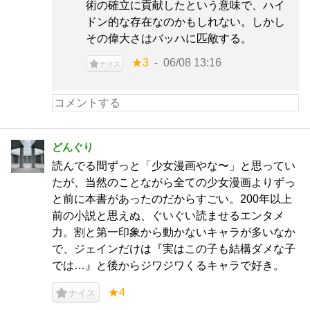
術の確立に貢献したという意味で、ハイ
ドン的な存在なのかもしれない。しかし
その偉大さはバッハに匹敵する。
★3
06/08 13:16
ナイス
どんぐり
読んでる間ずっと「少女漫画やな〜」と思ってい
たが、当然のことながら全ての少女漫画よりずっ
と前に本書があったのだからすごい。200年以上
前の小説と思えぬ、ぐいぐい読ませるエンタメ
力。割と第一印象から動かないキャラが多いなか
で、ジェインだけは『実はこの子も結構ダメな子
では…』と後からジワジワくるキャラで好き。
★4
ナイス