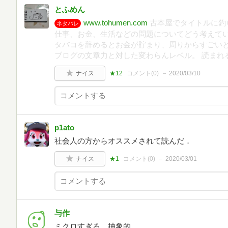
とふめん
www.tohumen.com
古本屋でタイトルに釣
ネタバレ
仕事、お金、生活などの問題についてどう考えてい
タバコを辞めるとお金が貯まり、周りからすごいと
ブログの文章力と対した変わらんレベル。 読まれ
ナイス
★12
コメント(
0
)
2020/03/10
p1ato
社会人の方からオススメされて読んだ．
ナイス
★1
コメント(
0
)
2020/03/01
与作
ミクロすぎる。抽象的