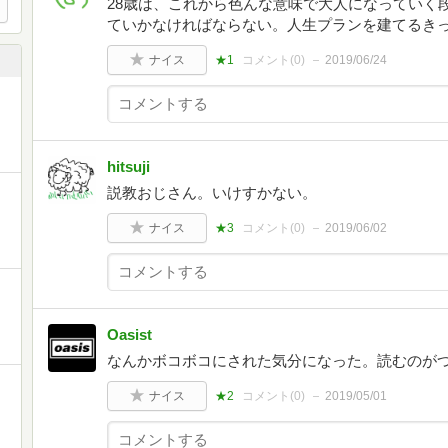
28歳は、これから色んな意味で大人になっていく
ていかなければならない。人生プランを建てるき
ナイス
★1
コメント(
0
)
2019/06/24
hitsuji
説教おじさん。いけすかない。
ナイス
★3
コメント(
0
)
2019/06/02
Oasist
なんかボコボコにされた気分になった。読むのが
ナイス
★2
コメント(
0
)
2019/05/01