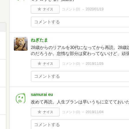
ナイス
コメント(
0
)
2020/01/19
ねぎたま
28歳からのリアルを30代になってから再読。28
のだろうか。怠惰な部分は変わってないけど、頑
ナイス
コメント(
0
)
2019/11/26
samurai eu
改めて再読。人生プランは早いうちに立てておい
ナイス
コメント(
0
)
2019/11/04