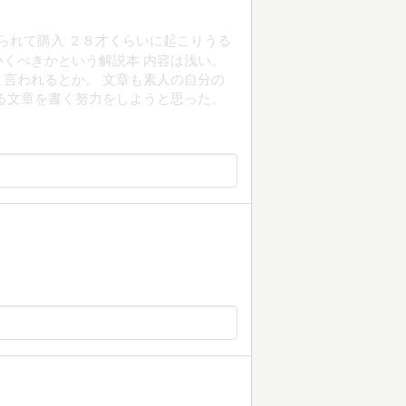
られて購入 ２８才くらいに起こりうる
くべきかという解説本 内容は浅い。
言われるとか。 文章も素人の自分の
る文章を書く努力をしようと思った。