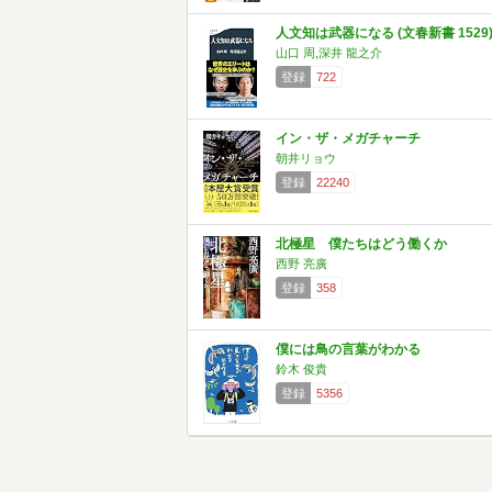
人文知は武器になる (文春新書 1529
山口 周,深井 龍之介
登録
722
イン・ザ・メガチャーチ
朝井リョウ
登録
22240
北極星 僕たちはどう働くか
西野 亮廣
登録
358
僕には鳥の言葉がわかる
鈴木 俊貴
登録
5356