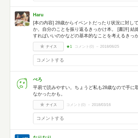
Haru
[本の内容] 28歳からイベントだったり状況に対
か。自分のことを振り返るきっかけ本。 [書評] 
すればいいのかなどの基本的なことを考えるきっ
ナイス
★1
コメント(
0
)
2018/06/25
ぺろ
平易で読みやすい。ちょうど私も28歳なので手に
なかったかも。
ナイス
コメント(
0
)
2018/03/16
なりなり