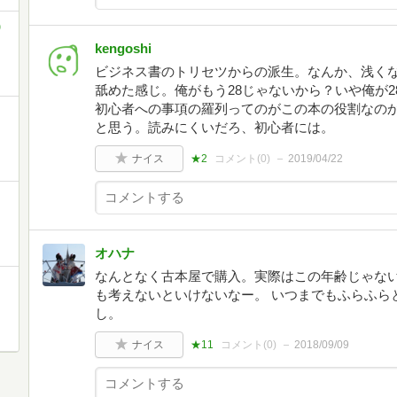
)
kengoshi
ビジネス書のトリセツからの派生。なんか、浅く
舐めた感じ。俺がもう28じゃないから？いや俺が
初心者への事項の羅列ってのがこの本の役割なの
と思う。読みにくいだろ、初心者には。
ナイス
★2
コメント(
0
)
2019/04/22
オハナ
なんとなく古本屋で購入。実際はこの年齢じゃな
も考えないといけないなー。 いつまでもふらふら
し。
ナイス
★11
コメント(
0
)
2018/09/09