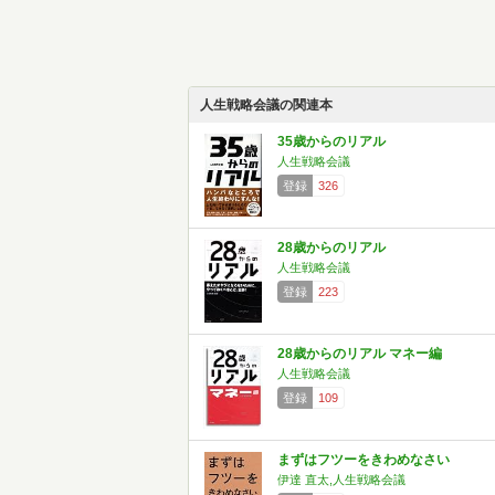
人生戦略会議の関連本
35歳からのリアル
人生戦略会議
登録
326
28歳からのリアル
人生戦略会議
登録
223
28歳からのリアル マネー編
人生戦略会議
登録
109
まずはフツーをきわめなさい
伊達 直太,人生戦略会議