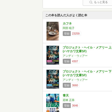
もっと見る
この本を読んだ人がよく読む本
カフネ
阿部 暁子
登録
23259
プロジェクト・ヘイル・メアリー 上
(ハヤカワ文庫SF)
アンディ・ウィアー
登録
4307
プロジェクト・ヘイル・メアリー 下
(ハヤカワ文庫SF)
アンディ・ウィアー
登録
3660
青天
若林 正恭
登録
3646