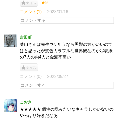
★9
ナイス
コメント(1)
2023/01/16
吉田町
葉山さんは先生ウケ狙うなら黒髪の方がいいので
はと思ったが髪色カラフルな世界観なのか🤔表紙
の7人の内4人と金髪率高い
ナイス
コメント(0)
2022/09/27
こおき
★★★★★ 個性の塊みたいなキャラしかいないの
やっぱり好きだなあ