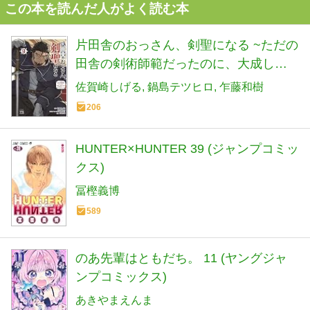
この本を読んだ人がよく読む本
片田舎のおっさん、剣聖になる ~ただの
田舎の剣術師範だったのに、大成した
弟子たちが俺を放ってくれない件~ 9 (9)
佐賀崎しげる
鍋島テツヒロ
乍藤和樹
(ヤングチャンピオンコミックス)
206
HUNTER×HUNTER 39 (ジャンプコミッ
クス)
冨樫義博
589
のあ先輩はともだち。 11 (ヤングジャ
ンプコミックス)
あきやまえんま