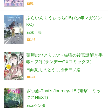
51
ふらいんぐうぃっち(15) (少年マガジン
KC)
石塚千尋
144
薬屋のひとりごと~猫猫の後宮謎解き手
帳~ (22) (サンデーGXコミックス)
日向夏
しのとうこ
倉田三ノ路
193
ざつ旅-That's Journey- 15 (電撃コミッ
クスNEXT)
石坂ケンタ