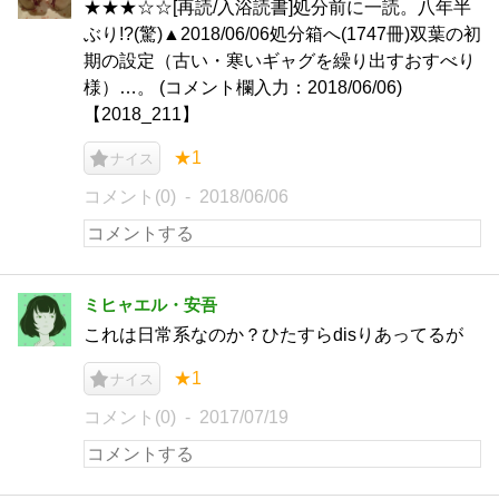
★★★☆☆[再読/入浴読書]処分前に一読。八年半
ぶり!?(驚)▲2018/06/06処分箱へ(1747冊)双葉の初
期の設定（古い・寒いギャグを繰り出すおすべり
様）…。 (コメント欄入力：2018/06/06)
【2018_211】
★1
ナイス
コメント(0)
2018/06/06
ミヒャエル・安吾
これは日常系なのか？ひたすらdisりあってるが
★1
ナイス
コメント(0)
2017/07/19