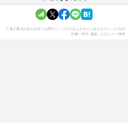
三者三葉 (1) (まんがタイムKRコミックス) (まんがタイムきららコミックス)
の
評価
40
％
感想・レビュー
46
件