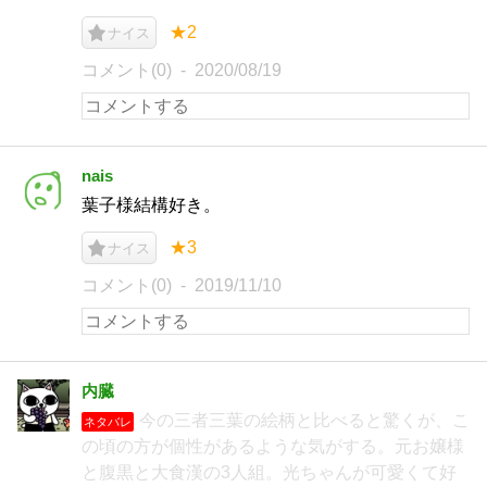
★2
ナイス
コメント(0)
2020/08/19
nais
葉子様結構好き。
★3
ナイス
コメント(0)
2019/11/10
内臓
今の三者三葉の絵柄と比べると驚くが、こ
ネタバレ
の頃の方が個性があるような気がする。元お嬢様
と腹黒と大食漢の3人組。光ちゃんが可愛くて好