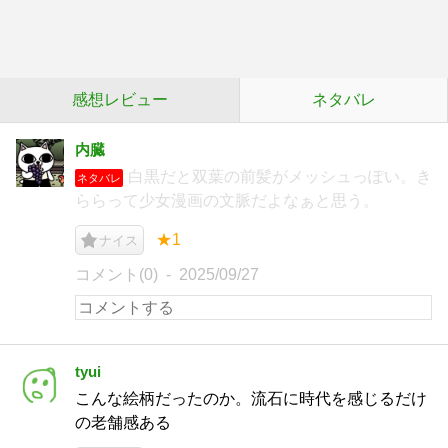
感想レビュー
ネタバレ
内臓
白黒だと双葉の前髪がメッシュっぽい。き
ネタバレ
ららって少女漫画の文脈だよなぁと思う。
★1
ナイス
コメント(0)
2025/09/27
tyui
こんな絵柄だったのか。流石に時代を感じるだけ
の老舗感ある