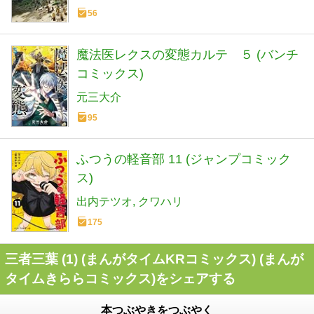
56
魔法医レクスの変態カルテ ５ (バンチ
コミックス)
元三大介
95
ふつうの軽音部 11 (ジャンプコミック
ス)
出内テツオ
クワハリ
175
三者三葉 (1) (まんがタイムKRコミックス) (まんが
タイムきららコミックス)をシェアする
本つぶやきをつぶやく