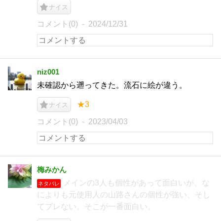
ナイス
コメント(0)
2024/12/31
niz001
未確認から遡ってきた。流石に絵が違う。
★3
ナイス
コメント(0)
2023/04/03
梅みかん
メインの3人も個性があって面白いが、な
ネタバレ
によりも元使用人の山路さんの個性が強い、そし
てブレない。そこが一番面白い。