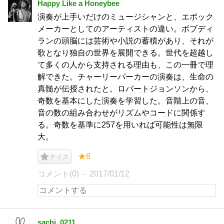
Happy Like a Honeybee
演奏が上手いだけのミュージシャンと、エポック
メーカーとしてのアーティストの違い。ボブディ
ランの頭脳には芸術や小説の蓄積があり、それが
歌となり独自の世界を展開できる。世代を超越し
て多くの人から支持される理由も、この一冊で理
解できた。チャーリーパーカーの演奏は、生命の
真髄が伝授されたと。ロバートジョンソンから、
奇数を基本にした演奏を学習した。音階上の音、
音の数の組み合わせがリズムやコードに関係す
る。奇数を基準に257を用いれば可能性は無限
大。
★6
ナイス
コメント(0)
2017/01/12
sachi_0211