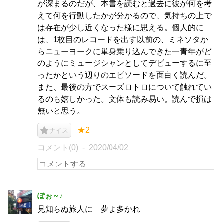
が深まるのだが、本書を読むと過去に彼が何を考
えて何を行動したかが分かるので、気持ちの上で
は存在が少し近くなった様に思える。個人的に
は、1枚目のレコードを出す以前の、ミネソタか
らニューヨークに単身乗り込んできた一青年がど
のようにミュージシャンとしてデビューするに至
ったかという辺りのエピソードを面白く読んだ。
また、最後の方でスーズロトロについて触れてい
るのも嬉しかった。文体も読み易い。読んで損は
無いと思う。
★2
ナイス
コメント(0)
2020/04/02
ぽぉ～♪
見知らぬ旅人に 夢よ多かれ