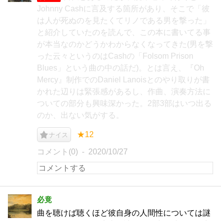
Johnny Cashに言及する箇所があり、そこで「彼
は人が死ぬのを見たくてリノである男を撃った」
と紹介していたのを読んで、この本に書いてる事
が本当なのかどうかわからなくなってきた(男を撃
った云々というのはCashの「Folsom Prison
Blues」という曲の中の話だ)。とは言え、『Oh
Mercy』制作でのDaniel Lanoisとのやり取りが書
かれた辺りは緊張感があるし、作曲、演奏方法に
ついての部分も興味深かった。2部3部はいつ出る
のか、出ない気がする。
★12
ナイス
コメント(0)
2020/10/27
必竟
曲を聴けば聴くほど彼自身の人間性については謎