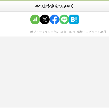
本つぶやきをつぶやく
ボブ・ディラン自伝
の
評価
57
％
感想・レビュー
35
件