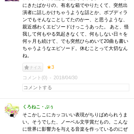
にきたばかりの、有名な箱でやりたくて、突然出
演者に話しかけちゃうような話とか、ボブディラ
ンでもそんなことしてたのかー、と思うような、
親近感わくエピソードけっこうあった。 あと、怪
我して何もやる気起きなくて、何もしない日々を
何ヶ月も続けて、でも突然ひらめいて20曲も書い
ちゃうようなエピソード。休むことって大切なん
ね。
★3
ナイス
コメント(0)
2018/04/30
くろねこ・ぷぅ
そこかしこにカッコいい表現がちりばめられうま
い。そうでした、ノーベル文学賞だもの。こんな
に世界に影響力を与える音楽を作っているのにぜ