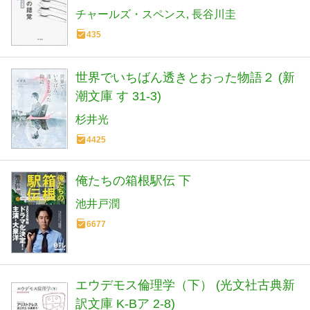
チャールズ・スペンス
長谷川圭
435
世界でいちばん透きとおった物語２ (新
潮文庫 す 31-3)
杉井光
4425
俺たちの箱根駅伝 下
池井戸潤
6677
エウデモス倫理学（下） (光文社古典新
訳文庫 K-Bア 2-8)