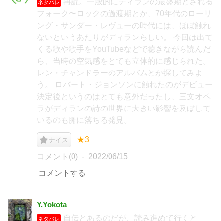
再読。一般的にディランの最盛期とされる
ネタバレ
フォーク〜ロックの過渡期とか、70年代のローリ
ング・サンダー・レヴューの時代には、ほぼ触れ
ないというあたりがディランらしい。 今回は出て
くる歌や歌手をYouTubeなどで聴きながら読んだ
ら、当時の空気感をとても立体的に感じられた。
レン・チャンドラーのアルバムとか探してみよ
う。 ロバート・ジョンソンに触れたのがデビュー
決定後というのはとても意外だったし、三文オペ
ラがディランの詩の世界に大きい影響を及ぼして
いるのも腑に落ちる発見。
★3
ナイス
コメント(0)
2022/06/15
Y.Yokota
自伝とあるのだが、読み進めて行くと
ネタバレ