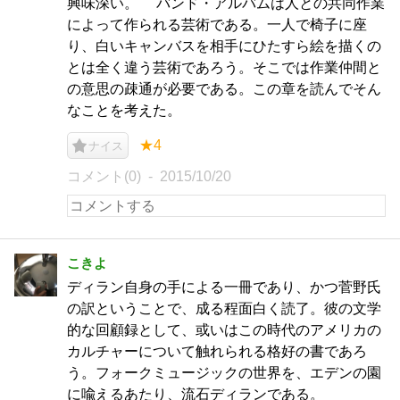
興味深い。 バンド・アルバムは人との共同作業
によって作られる芸術である。一人で椅子に座
り、白いキャンバスを相手にひたすら絵を描くの
とは全く違う芸術であろう。そこでは作業仲間と
の意思の疎通が必要である。この章を読んでそん
なことを考えた。
★4
ナイス
コメント(0)
2015/10/20
こきよ
ディラン自身の手による一冊であり、かつ菅野氏
の訳ということで、成る程面白く読了。彼の文学
的な回顧録として、或いはこの時代のアメリカの
カルチャーについて触れられる格好の書であろ
う。フォークミュージックの世界を、エデンの園
に喩えるあたり、流石ディランである。