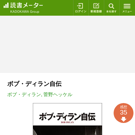
ログイン
新規登録
本を探
ボブ・ディラン自伝
ボブ・ディラン
,
菅野ヘッケル
感想
35