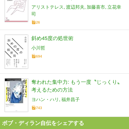
アリストテレス
渡辺邦夫
加藤喜市
立花幸
司
26
斜め45度の処世術
小川哲
694
奪われた集中力: もう一度〝じっくり〟
考えるための方法
ヨハン・ハリ
福井昌子
743
ボブ・ディラン自伝をシェアする