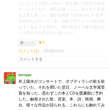
ということで読んでみた。本を書いた時点で60才
だったそうだが、描写が瑞々しく、紡がれた言葉
も文章も美しい。翻訳も絶妙でDylanがいた世界
や気持ちが迫ってくる。自伝と言うより小説を読
んでいるような気分に。彼の音楽より書き綴られ
た文章の方が好きかも知れない。
★3
ナイス
コメント(1)
2016/11/10
keroppi
井上陽水がコンサートで、ボブディランの歌を歌
っていた。それを聞いた翌日、ノーベル文学賞受
賞を知った。思わずこの本とCDを図書館に予約
した。触発された歌、音楽、本、詩、映画、舞
台、様々な作品が語られる。これらにも触れてみ