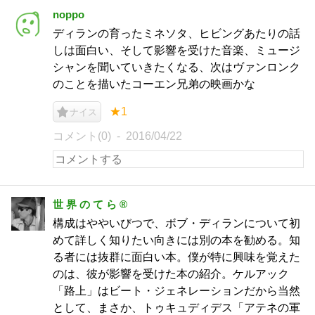
noppo
ディランの育ったミネソタ、ヒビングあたりの話
しは面白い、そして影響を受けた音楽、ミュージ
シャンを聞いていきたくなる、次はヴァンロンク
のことを描いたコーエン兄弟の映画かな
★1
ナイス
コメント(0)
2016/04/22
世 界 の て ら ®
構成はややいびつで、ボブ・ディランについて初
めて詳しく知りたい向きには別の本を勧める。知
る者には抜群に面白い本。僕が特に興味を覚えた
のは、彼が影響を受けた本の紹介。ケルアック
「路上」はビート・ジェネレーションだから当然
として、まさか、トゥキュディデス「アテネの軍