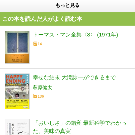
もっと見る
この本を読んだ人がよく読む本
トーマス・マン全集〈8〉 (1971年)
14
幸せな結末 大滝詠一ができるまで
萩原健太
136
「おいしさ」の錯覚 最新科学でわかっ
た、美味の真実