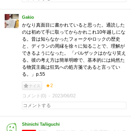
Gakio
かなり真面目に書かれていると思った。通読した
のは初めて手に取ってからかれこれ10年越しにな
る。昔は知らなかったフォークやロックの歴史
と、ディランの周縁を徐々に知ることで、理解が
できるようになった。 「バルザックはかなり笑え
る。彼の考え方は簡単明瞭で、基本的には純然た
る物質主義は狂気への処方箋であると言ってい
る。」p.55
★2
ナイス
コメント(0)
2023/06/02
Shinichi Tañiguchi