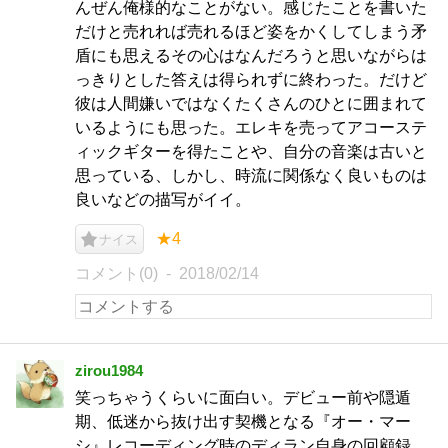
んぜん俺様的なことがない。感じたことを書いた
だけと売れれば売れるほど姿をかくしてしまう矛
盾にも思えるその心はなんだろうと思いながらは
っきりとした答えは得られずに終わった。だけど
彼は人間嫌いではなくたくさんのひとに囲まれて
いるようにも思った。エレキを売ってアコーステ
ィックギターを得たことや、自分の音楽は古いと
思っている、しかし、時流に関係なく良いものは
良いなどの描写がイイ。
★4
ナイス
コメント(0)
2018/02/14
zirou1984
笑っちゃうくらいに面白い。デビュー前や隠遁
期、低迷から抜け出す契機となる『オー・マー
シ』レコーディング時のディラン自身の回顧録。