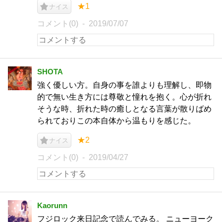
★1
ナイス
コメント(0)
2019/07/07
SHOTA
強く優しい方。自身の事を誰よりも理解し、即物
的で無い生き方には尊敬と憧れを抱く。心が折れ
そうな時、折れた時の癒しとなる言葉が散りばめ
られておりこの本自体から温もりを感じた。
★2
ナイス
コメント(0)
2019/04/27
Kaorunn
フジロック来日記念で読んでみる。 ニューヨーク