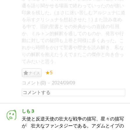
遷を語り聞かせる場面で終わっていったのが強い
印象を残した。(まさに迷い苦しむアルジュナに道
を示すクリシュナを想起させた！) また読み進め
る中で、旧約聖書とその外典からの直接の引用
か、ミルトン的解釈を通してのものか、発言や行
動に対しての疑問も上巻と同様に多くあった。こ
れから時間をかけて聖書や歴史を読み解き、私な
りの解釈を抱えたうえでまたこの傑作と向き合っ
てみたいと思う。
★5
ナイス
コメント(0)
2024/09/09
しも３
天使と反逆天使の壮大な戦争の描写、星々の描写
が 壮大なファンタジーである。アダムとイブの