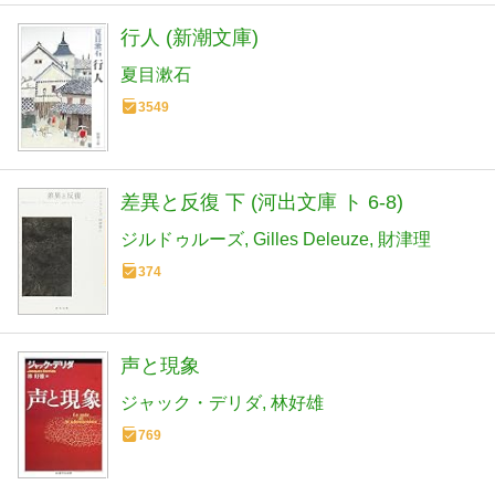
行人 (新潮文庫)
夏目漱石
3549
差異と反復 下 (河出文庫 ト 6-8)
ジルドゥルーズ
Gilles Deleuze
財津理
374
声と現象
ジャック・デリダ
林好雄
769