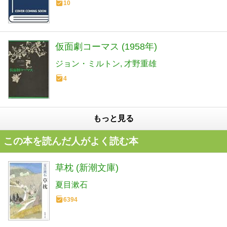
10
仮面劇コーマス (1958年)
ジョン・ミルトン
才野重雄
4
もっと見る
この本を読んだ人がよく読む本
草枕 (新潮文庫)
夏目漱石
6394