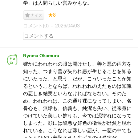
学」は人間らしい営みかもな。
★8
ナイス
コメント(0)
2026/04/03
Ryoma Okamura
確かにわれわれの眼は開けたし、善と悪の両方を
知った、つまり善が失われ悪が生じることを知る
にいたった、と思う。だが、こういったことが知
るということならば、われわれのえたものは知識
の悪しき結実といわなければならない。そのた
め、われわれは、この通り裸になってしまい、名
誉心も、無垢も、信義も、純潔も失い、従来身に
つけていた美しい飾りも、今では泥塗れになって
しまった。顔には醜悪な好色の徴候が歴然と現わ
れている。こうなれば夥しい悪が、ー悪の中でも
っともひどい羞恥さえも生ずるのは必定だ