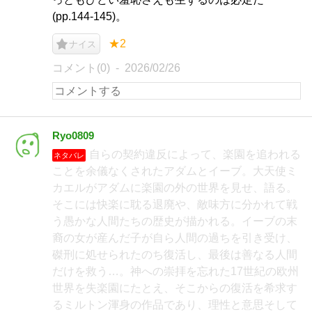
(pp.144-145)。
★2
ナイス
コメント(0)
2026/02/26
Ryo0809
自らの契約違反によって、楽園を追われる
ネタバレ
ことを余儀なくされたアダムとイーブ。大天使ミ
カエルがアダムに楽園の外の世界を見せ、語る。
そこには快楽に耽る退廃や、敵味方に分かれて戦
う愚かな人間たちの歴史が描かれる。イーブの末
裔の女が産んだ子が自ら人間の過ちを引き受け、
磔刑に処せられたのち復活し、最後は善なる人間
だけを救う…。神への崇拝を忘れた17世紀の欧州
世界を失楽園にたとえ、そこからの復活を希求す
るミルトン渾身の作品であり、理性と意思そして