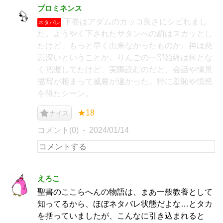
プロミネンス
下巻はアダムのカッコ良さにシビれまし
ネタバレ
た。ようやく下されたサタンへの罰はスカッとし
たけど、もっと早く出来なかったものか。神は慈
悲深いということか。りんごの一部始終は何とな
く把握してたけど、実際読むのだと、会話や情景
描写が相まって威厳が違かった。特に羞恥や憤怒
を得たシーン。
★18
ナイス
コメント(0)
2024/01/14
えろこ
聖書のここらへんの物語は、まあ一般教養として
知ってるから、ほぼネタバレ状態だよな…とタカ
を括っていましたが、こんなに引き込まれると