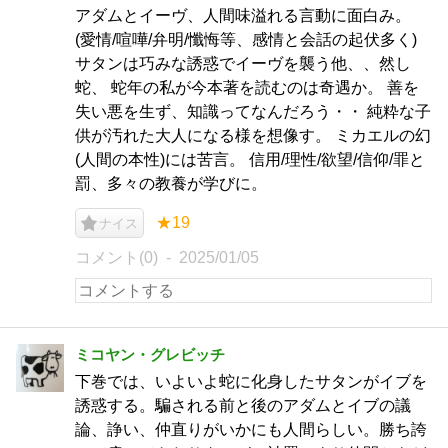
アダムとイーヴ、人間味溢れる言動に面白み。
(愛情/喧嘩/弁明/懺悔等、感情と会話の起伏多く)
サタンは巧みな誘惑でイーヴを襲う他、、然し
蛇、 蛇年の私が今本著を読むのは奇遇か。 善を
失い悪を生ず、知識ってなんだろう・・ 純粋な子
供が汚れた大人になる様を想像す。 ミカエルの幻
(人間の本性)には苦言。 信用/理性/欲望/信仰/罪と
罰、多々の教養が学びに。
★19
ナイス
コメント(0)
2025/01/05
ミコヤン・グレビッチ
下巻では、いよいよ蛇に化身したサタンがイブを
誘惑する。騙される前と後のアダムとイブの議
論、諍い、仲直りがいかにも人間らしい。勝ち誇