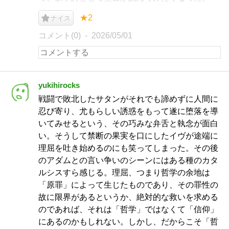
★2
ナイス
コメント(0)
2026/05/01
yukihirocks
戦闘で敗北したサタンがそれでも諦めずに人間に
忍び寄り、尤もらしい誘惑をもって遂に堕落を導
いてみせるという、その巧みな弁舌と執念が面白
い。そうして禁断の果実を口にしたイヴが途端に
理屈を吐き始めるのにも笑ってしまった。その後
のアダムとの言い争いのシーンにはある種のカタ
ルシスすら感じる。理屈、つまり哲学の余地は
「原罪」によって生じたものであり、その罪性の
故に限界があるというか、絶対的な救いを求める
のであれば、それは「哲学」ではなくて「信仰」
にあるのかもしれない。しかし、だからこそ「哲