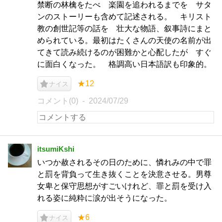
禁断の林檎をたべ 楽園を追われるまでを サタ
ンのストーリーも含めて記述される。 キリスト
教の創世記等の話を 壮大な物語、叙事詩にまと
められている。最初はたくさんの天使の名前が出
てきて読み続けるのが困難かと心配したが すぐ
に面白くなった。 格調高い日本語訳も印象的。
★12
ナイス
コメント(0)
2024/07/29
itsumiKshi
いつか赦されるその日のために、憐れみの中で罪
と罰を背負って生き抜くことを決意させる。男尊
女卑と保守思想がすごいけれど、罪と罰を受け入
れる姿に純粋に涙が出そうになった。
★6
ナイス