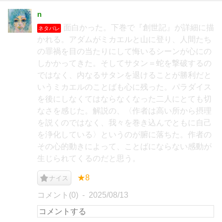
n
面白かった。下巻で『創世記』が詳細に描
ネタバレ
かれる。アダムがミカエルと山に登り、人間たち
の罪禍を目の当たりにして悔いるシーンが心にの
しかかってきた。そしてサタン＝蛇を撃破するの
ではなく、内なるサタンを退けることが勝利だと
いうミカエルのことばも心に残った。パラダイス
を後にしなくてはならなくなった二人にとても切
なさを感じた。解説の、〈作者は高い所から摂理
を説くのではなく、我々を巻き込んでともに自己
を浄化している〉というのが腑に落ちた。作者の
その心的動きによって、ことばにならない感動が
生じられてくるのだと思う。
★8
ナイス
コメント(0)
2025/08/13