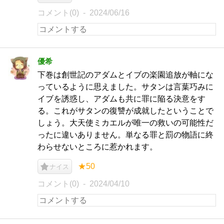
コメント(0)
2024/06/16
優希
下巻は創世記のアダムとイブの楽園追放が軸にな
っているように思えました。サタンは言葉巧みに
イブを誘惑し、アダムも共に罪に陥る決意をす
る。これがサタンの復讐が成就したということで
しょう。大天使ミカエルが唯一の救いの可能性だ
ったに違いありません。単なる罪と罰の物語に終
わらせないところに惹かれます。
★50
ナイス
コメント(0)
2024/04/10