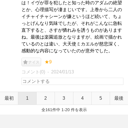
は！イヴが罪を犯したと知った時のアダムの絶望
とか、心理描写が凄まじいです。上巻から二人の
イチャイチャシーンが嫌というほど続いて、ちょ
っとげんなり気味でしたが、それがこんなに急転
直下すると、さすが憐れみを誘うものがあります
ね。最後は楽園追放となりますが、絵画で描かれ
ているのとは違い、大天使ミカエルが慈悲深く、
感動的な内容になっていたのが意外でした。
★9
ナイス
コメント(0)
2024/01/13
最初
1
2
3
4
5
最後
全161件中 1-20 件を表示