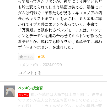
って戻ってきたサタンが、神罰により仲間ともど
も蛇に変えられてしまう場面は笑える。最後にア
ダムは幻影で「子孫たちが見る世界（＝ノアの箱
舟からキリストまで）」を示され、ミカエルに導
かれてイブと共にエデンを去っていく。本書で
「万魔殿」と訳されるパンデモニアムは、パンテ
オンとデーモンを組み合わせてミルトンが作った
造語だとか。現代でも時々見かける単語で、思わ
ず「へぇ〜ボタン」を連打した。
★10
ナイス
コメント(0)
2024/09/29
ペンギン捜査官
抱いた感想は大筋では上巻と同じ。途中ま
ネタバレ
でサタンが主人公的な立ち回りをしていたところ
から転じて、ミカエルがアダムに今後の世界の変