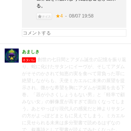
る。
★4
08/07 19:58
ナイス
あましき
創世の七日間とアダム誕生の記憶を振り返
ネタバレ
り、蛇に化けたサタンにイーヴが、そしてアダム
がそそのかされて知恵の実を食べて背負った罪に
絶望しながらも、天使ミカエルに未来の展望を提
示され、微かな希望を胸にアダムが楽園を去る下
巻。「器が小さくしょうもない男」と「軽率で顧
みない女」の解像度が高すぎて面白くなってしま
う。あとやっぱり現代人の感覚だと神よりサタン
の方がよっぽどまともに見えてしまう。ミカエル
に見せられる未来は多分聖書で読めるはずなの
で、叙事詩として聖書が読んでみたくなった。