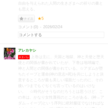
自由を与えられた人間の生きざまへの祈りの書と
も思える。
★5
ナイス
コメント(0)
2026/02/24
アレカヤシ
上巻は主に、天国と地獄、神と天使と堕天
ネタバレ
使との関係が書かれていたが、下巻は地球編で、
神と人間との関係が書かれている。☆アダムが堕
ちたイーブと運命(神の意志=死)を共にしようと決
意するところが最も美しい場面だったのに、その
後いつまでもぐぢぐぢ言っているのはいけな
い。 ☆時代がそうなのだろうとは思うけど、こ
の本は、かなり女性蔑視のところがある。(神→ア
ダム→イーブ)という序列に絶対服従でなければな