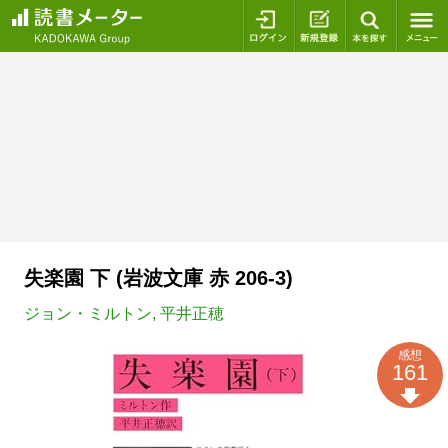
ログイン
新規登録
本を探
失楽園 下 (岩波文庫 赤 206-3)
ジョン・ミルトン
,
平井正穂
感想
161