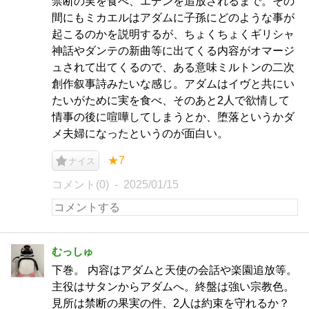
禁断の実を食べ、エデンを追放されるまで。その
間にもミカエルはアダムに子孫にどのような事が
起こるのかを説明するが、ちょくちょくギリシャ
神話やダンテの新曲等に出てくる内容がオマージ
ュされて出てくるので、ある意味ミルトンの二次
創作叙事詩みたいな感じ。アダムはイヴと共にい
たいがために実を食べ、そのあと2人で欲情して
情事の後に喧嘩してしまうとか、堕落というかダ
メ夫婦になったというのが面白い。
★7
ナイス
コメント(0)
2025/01/15
むっしゅ
下巻。 内容はアダムと天使の会話や楽園追放等。
主役はサタンからアダムへ。終盤は強い宗教色。
見所は禁断の果実の件、2人は約束を守れるか？