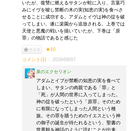
いたが、復讐に燃えるサタンが蛇に入り、言葉巧
みにイヴを唆し禁断の木の実(知恵の実)を食べさ
せることに成功する。アダムとイヴは神の掟を破
ってしまい、遂に楽園から追放される。上巻では
天使と悪魔の戦いを描いていたが、下巻は「原
罪」の物語であると感じた
★10
ナイス
コメント(1)
2026/08/07
泉のエクセリオン
アダムとイブが禁断の知恵の実を食べて
しまい、サタンの肉親である「罪」と
「死」が人間の世界に入ってしまった。
神の掟を破ったという「原罪」そのため
に有限になってしまった人間という種
族。その罪を贖うためのイエスという神
の御子の誕生が待たれるという、聖書の
世界観を神話のように読むことが出来