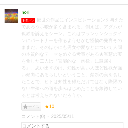
nori
後世の作品にインスピレーションを与えた
ネタバレ
であろう示唆が多く含まれる。例えば、アダムが
孤独を訴えるシーン。これはフランケンシュタイ
ンにパートナーを作るようせがむ怪物の発言その
ままだ。そのほかにも男女や愛などについて人間
の本質的なテーマをめぐる考察がある★智慧の実
を食した二人は『官能的な「肉欲」に隷属す
る』。思い出すのは、知性が高い人ほど性欲が強
い傾向にあるらしいということ。禁断の実を食し
たことで、ヒトは知性を得ただけではなく際限の
ない生殖への道を歩みはじめたことを象徴してい
るとは考えられないだろうか。
★10
ナイス
コメント(0)
2025/05/11